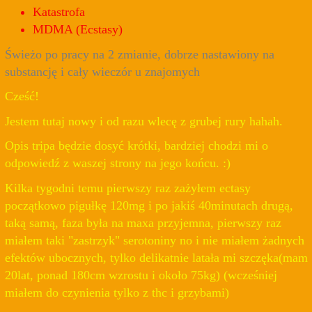
Katastrofa
MDMA (Ecstasy)
Świeżo po pracy na 2 zmianie, dobrze nastawiony na
substancję i cały wieczór u znajomych
Cześć!
Jestem tutaj nowy i od razu wlecę z grubej rury hahah.
Opis tripa będzie dosyć krótki, bardziej chodzi mi o
odpowiedź z waszej strony na jego końcu. :)
Kilka tygodni temu pierwszy raz zażyłem ectasy
początkowo pigułkę 120mg i po jakiś 40minutach drugą,
taką samą, faza była na maxa przyjemna, pierwszy raz
miałem taki "zastrzyk" serotoniny no i nie miałem żadnych
efektów ubocznych, tylko delikatnie latała mi szczęka(mam
20lat, ponad 180cm wzrostu i około 75kg) (wcześniej
miałem do czynienia tylko z thc i grzybami)