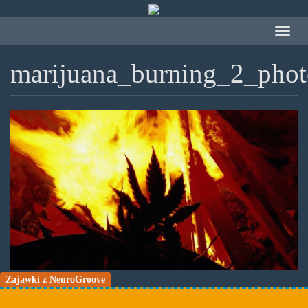
Przejdź
do
Toggle
treści
navigat
marijuana_burning_2_phot
Zajawki z NeuroGroove