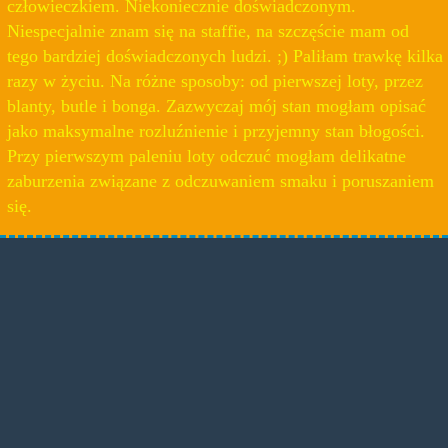
człowieczkiem. Niekoniecznie doświadczonym.
Niespecjalnie znam się na staffie, na szczęście mam od
tego bardziej doświadczonych ludzi. ;) Paliłam trawkę kilka
razy w życiu. Na różne sposoby: od pierwszej loty, przez
blanty, butle i bonga. Zazwyczaj mój stan mogłam opisać
jako maksymalne rozluźnienie i przyjemny stan błogości.
Przy pierwszym paleniu loty odczuć mogłam delikatne
zaburzenia związane z odczuwaniem smaku i poruszaniem
się.