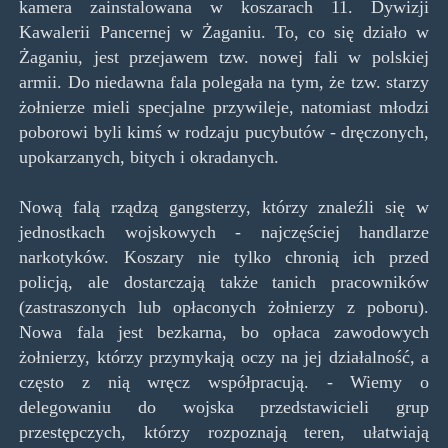
kamera zainstalowana w koszarach 11. Dywizji
Kawalerii Pancernej w Żaganiu. To, co się działo w
Żaganiu, jest przejawem tzw. nowej fali w polskiej
armii. Do niedawna fala polegała na tym, że tzw. starzy
żołnierze mieli specjalne przywileje, natomiast młodzi
poborowi byli kimś w rodzaju pucybutów - dręczonych,
upokarzanych, bitych i okradanych.
Nową falą rządzą gangsterzy, którzy znaleźli się w
jednostkach wojskowych - najczęściej handlarze
narkotyków. Koszary nie tylko chronią ich przed
policją, ale dostarczają także tanich pracowników
(zastraszonych lub opłaconych żołnierzy z poboru).
Nowa fala jest bezkarna, bo opłaca zawodowych
żołnierzy, którzy przymykają oczy na jej działalność, a
często z nią wręcz współpracują. - Wiemy o
delegowaniu do wojska przedstawicieli grup
przestępczych, którzy rozpoznają teren, ułatwiają