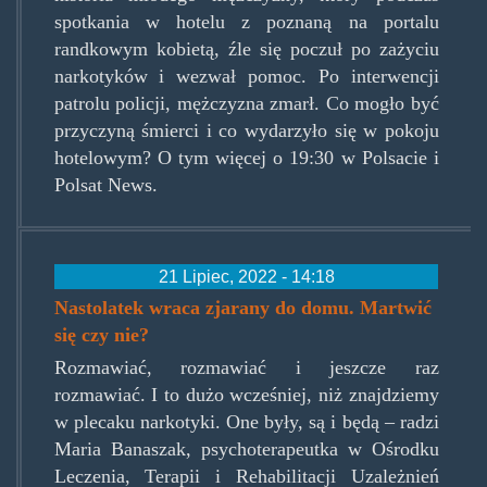
spotkania w hotelu z poznaną na portalu
randkowym kobietą, źle się poczuł po zażyciu
narkotyków i wezwał pomoc. Po interwencji
patrolu policji, mężczyzna zmarł. Co mogło być
przyczyną śmierci i co wydarzyło się w pokoju
hotelowym? O tym więcej o 19:30 w Polsacie i
Polsat News.
21 Lipiec, 2022 - 14:18
Nastolatek wraca zjarany do domu. Martwić
się czy nie?
Rozmawiać, rozmawiać i jeszcze raz
rozmawiać. I to dużo wcześniej, niż znajdziemy
w plecaku narkotyki. One były, są i będą – radzi
Maria Banaszak, psychoterapeutka w Ośrodku
Leczenia, Terapii i Rehabilitacji Uzależnień