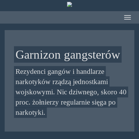
Przejdź do treści
Toggle
navigat
Garnizon gangsterów
Rezydenci gangów i handlarze
narkotyków rządzą jednostkami
wojskowymi. Nic dziwnego, skoro 40
proc. żołnierzy regularnie sięga po
narkotyki.