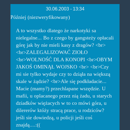
30.06.2003 - 13:34
Później (niezweryfikowany)
A to wszystko dlatego że narkotyki sa
nielegalne... Bo z czego by gangsteży opłacali
górę jak by nie mieli kasy z dragów? <br>
<br>ZALEGALIZOWAĆ ZIOŁO
<br>WOLNOŚĆ DLA KONOPI <br>OBYM
JAKOŚ OMINĄŁ WOJSKO <br> <br>Czy
mi sie tylko wydaje czy to dziąła na większą
skale w żądzie? <br>Ale się podkładacie...
Macie (mamy?) przechlapane wszędzie. U
mafii, u oplacanego przez nią żadu, u starych
dziadków więżacych w to co mówi góra, u
dilererów któży stracą prace, u rodziców?
jeśli sie dowiedzą, u policji jeśli coś
znajdą....:((