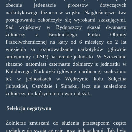
obecnie jedenaście procesów dotyczących
narkotykowego biznesu w wojsku. Najgłośniejsze dwa
postępowania zakończyły się wyrokami skazującymi.
Sąd wojskowy w Bydgoszczy skazał dwunastu
żołnierzy z Brodnickiego Pułku Obrony
Przeciwchemicznej na kary od 6 miesięcy do 2 lat
więzienia za rozprowadzanie narkotyków (głównie
amfetaminy i LSD) na terenie jednostki. W Szczecinie
skazano natomiast czternastu żołnierzy z jednostki w
Kołobrzegu. Narkotyki (głównie marihuanę) znaleziono
też w jednostkach w Wędrzynie koło Sulęcina
(lubuskie), Ostródzie i Słupsku, lecz nie znaleziono
żołnierzy, do których ten towar należał.
Selekcja negatywna
Żołnierze zmuszani do służenia przestępcom często
rozładowują swoją agresję poza jednostkami. Tak było