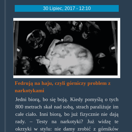
30 Lipiec, 2017 - 12:10
sonne.jpg
Fedrują na haju, czyli górniczy problem z
narkotykami
Jedni biorą, bo się boją. Kiedy pomyślą o tych
800 metrach skał nad sobą, strach paraliżuje im
całe ciało. Inni biorą, bo już fizycznie nie dają
rady. – Testy na narkotyki? Już widzę te
okrzyki w stylu: nie damy zrobić z górników