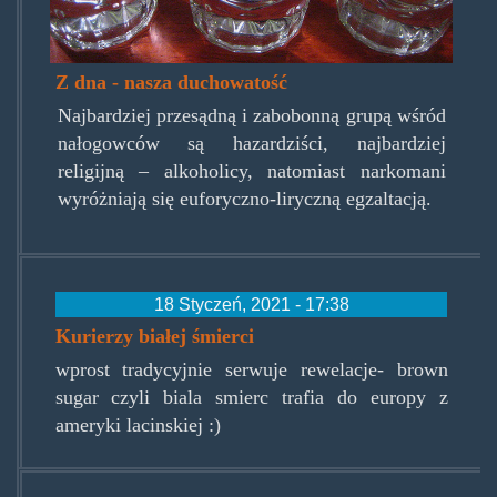
Z dna - nasza duchowatość
Najbardziej przesądną i zabobonną grupą wśród
nałogowców są hazardziści, najbardziej
religijną – alkoholicy, natomiast narkomani
wyróżniają się euforyczno-liryczną egzaltacją.
18 Styczeń, 2021 - 17:38
Kurierzy białej śmierci
wprost tradycyjnie serwuje rewelacje- brown
sugar czyli biala smierc trafia do europy z
ameryki lacinskiej :)