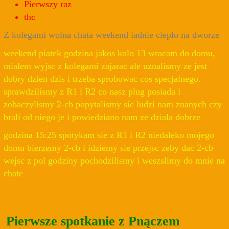
Pierwszy raz
thc
Z kolegami wolna chata weekend ladnie cieplo na dworze
weekend piatek godzina jakos kolo 13 wracam do domu,
mialem wyjsc z kolegami zajarac ale uznalismy ze jest
dobry dzien dzis i trzeba sprobowac cos specjalnego.
sprawdzilismy z R1 i R2 co nasz plug posiada i
zobaczylismy 2-cb popytalismy sie ludzi nam znanych czy
brali od niego je i powiedziano nam ze dziala dobrze
godzina 15:25 spotykam sie z R1 i R2 niedaleko mojego
domu bierzemy 2-cb i idziemy sie przejsc zeby dac 2-cb
wejsc z pol godziny pochodzilismy i weszslimy do mnie na
chate
Pierwsze spotkanie z Pnączem