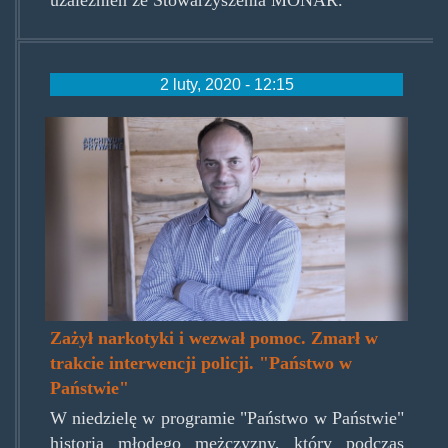
uzależnień ze Stowarzyszenia MONAR.
2 luty, 2020 - 12:15
panstwowpanstwie.jpg
Zażył narkotyki i wezwał pomoc. Zmarł w
trakcie interwencji policji. "Państwo w
Państwie"
W niedzielę w programie "Państwo w Państwie"
historia młodego mężczyzny, który podczas