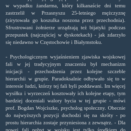
w wypadku żandarma, który kilkanaście dni temu
zastrzelił w Przasnyszu 25-letniego mężczyznę
(zirytowała go koszulka noszona przez przechodnia).
Sfrustrowani żołnierze urządzają też bijatyki podczas
przepustek (najczęściej w dyskotekach) - jak zdarzyło
się niedawno w Częstochowie i Białymstoku.
- Psychologicznym wyjaśnieniem zjawiska wojskowej
fali w jej tradycyjnym znaczeniu był mechanizm
inicjacji - przechodzenia przez kolejne szczeble
hierarchii w grupie. Paradoksalnie odbywało się to w
interesie ludzi, którzy tej fali byli poddawani. Im więcej
wysiłku i wyrzeczeń kosztowały ich kolejne etapy, tym
bardziej doceniali walory bycia w tej grupie - mówi
prof. Bogdan Wojciszke, psycholog społeczny. Obecnie
do najwyższych pozycji dochodzi się na skróty - po
prostu hierarchia zostaje przyniesiona z zewnątrz. - Dla
nowej fali pobyt w wojsku jest tylko środkiem do