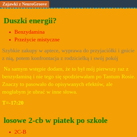
Zajawki z NeuroGroove
Duszki energii?
Benzydamina
Przeżycie mistyczne
Szybkie zakupy w aptece, wyprawa do przyjaciółki i gnicie
z nią, potem konfrontacja z rodzicielką i swój pokój
Na samym wstępie dodam, że to był mój pierwszy raz z
benzydaminą i nie tego się spodziewałam po Tantum Rosie.
Znaczy to pasowało do opisywanych efektów, ale
mogłabym je ubrać w inne słowa.
T=-17:20
losowe 2-cb w piatek po szkole
2C-B