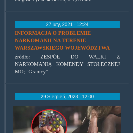
27 luty, 2021 - 12:24
INFORMACJA O PROBLEMIE
NARKOMANII NA TERENIE
WARSZAWSKIEGO WOJEWÓDZTWA
źródło: ZESPÓŁ DO WALKI Z
NARKOMANIĄ KOMENDY STOŁECZNEJ
MO; "Granicy"
29 Sierpień, 2023 - 12:00
znetaleki.jpg