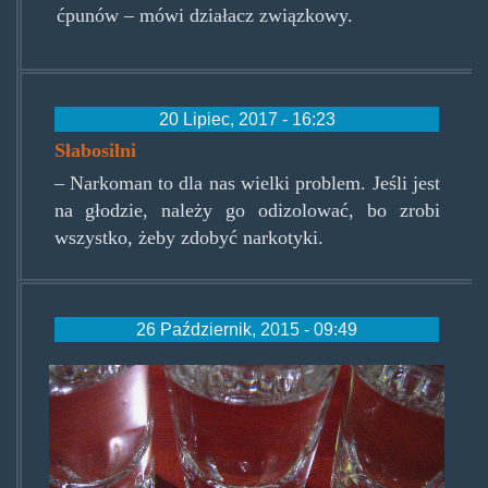
ćpunów – mówi działacz związkowy.
20 Lipiec, 2017 - 16:23
Słabosilni
– Narkoman to dla nas wielki problem. Jeśli jest
na głodzie, należy go odizolować, bo zrobi
wszystko, żeby zdobyć narkotyki.
26 Październik, 2015 - 09:49
alko-640x300.jpg