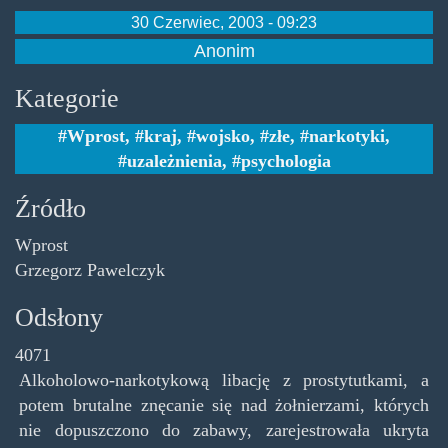
30 Czerwiec, 2003 - 09:23
Anonim
Kategorie
Wprost
,
kraj
,
wojsko
,
złe
,
narkotyki
,
uzależnienia
,
psychologia
Źródło
Wprost
Grzegorz Pawelczyk
Odsłony
4071
Alkoholowo-narkotykową libację z prostytutkami, a
potem brutalne znęcanie się nad żołnierzami, których
nie dopuszczono do zabawy, zarejestrowała ukryta