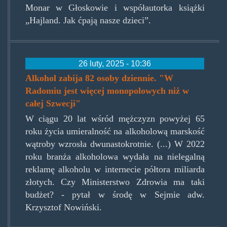
Monar w Głoskowie i współautorka książki
„Hajland. Jak ćpają nasze dzieci”.
26 luty, 2025 - 10:36
Alkohol zabija 82 osoby dziennie. "W
Radomiu jest więcej monopolowych niż w
całej Szwecji"
W ciągu 20 lat wśród mężczyzn powyżej 65
roku życia umieralność na alkoholową marskość
wątroby wzrosła dwunastokrotnie. (...) W 2022
roku branża alkoholowa wydała na nielegalną
reklamę alkoholu w internecie półtora miliarda
złotych. Czy Ministerstwo Zdrowia ma taki
budżet? - pytał w środę w Sejmie adw.
Krzysztof Nowiński.