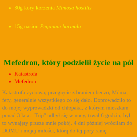
30g kory korzenia
Mimosa hostilis
15g nasion
Peganum harmala
Mefedron, który podzielił życie na pół
Katastrofa
Mefedron
Katastrofa życiowa, przegięcie z braniem benzo, Mdma,
fety, generalnie wszystkiego co się dało. Doprowadziło to
do mojej wyprowadzki od chłopaka, z którym mieszkam
ponad 3 lata. "Trip" odbył się w nocy, trwał 6 godzin, był
to wynajęty przeze mnie pokój. 4 dni później wróciłam do
DOMU i mojej miłości, którą do tej pory ranię.