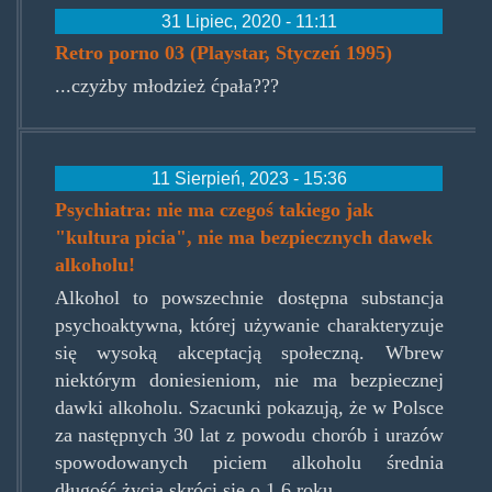
31 Lipiec, 2020 - 11:11
Retro porno 03 (Playstar, Styczeń 1995)
...czyżby młodzież ćpała???
11 Sierpień, 2023 - 15:36
Psychiatra: nie ma czegoś takiego jak
"kultura picia", nie ma bezpiecznych dawek
alkoholu!
Alkohol to powszechnie dostępna substancja
psychoaktywna, której używanie charakteryzuje
się wysoką akceptacją społeczną. Wbrew
niektórym doniesieniom, nie ma bezpiecznej
dawki alkoholu. Szacunki pokazują, że w Polsce
za następnych 30 lat z powodu chorób i urazów
spowodowanych piciem alkoholu średnia
długość życia skróci się o 1,6 roku.