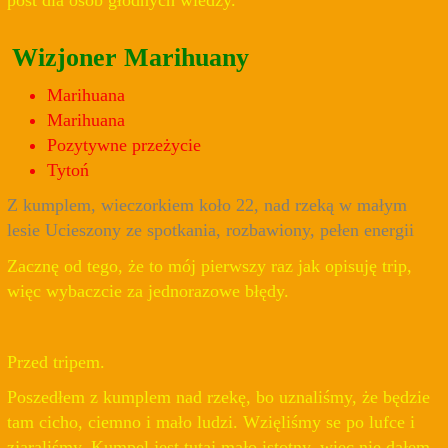
Wizjoner Marihuany
Marihuana
Marihuana
Pozytywne przeżycie
Tytoń
Z kumplem, wieczorkiem koło 22, nad rzeką w małym
lesie Ucieszony ze spotkania, rozbawiony, pełen energii
Zacznę od tego, że to mój pierwszy raz jak opisuję trip,
więc wybaczcie za jednorazowe błędy.
Przed tripem.
Poszedłem z kumplem nad rzekę, bo uznaliśmy, że będzie
tam cicho, ciemno i mało ludzi. Wzięliśmy se po lufce i
zjaraliśmy. Kumpel jest tutaj mało istotny, więc nie dałem