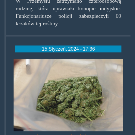
W Przemyślu zatrzymano czteroosobową
rodzinę, która uprawiała konopie indyjskie.
Funkcjonariusze policji zabezpieczyli 69
krzaków tej rośliny.
15 Styczeń, 2024 - 17:36
bdf86d2e155974fa4c8541da2df