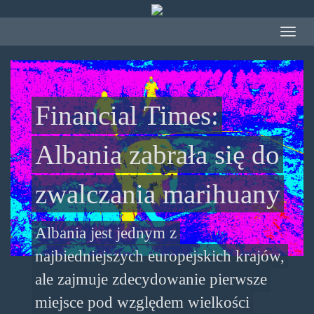
Przejdź
do
Toggle
treści
navigat
Financial Times:
Albania zabrała się do
zwalczania marihuany
Albania jest jednym z
najbiedniejszych europejskich krajów,
ale zajmuje zdecydowanie pierwsze
miejsce pod względem wielkości