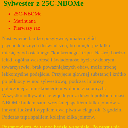
Sylwester z 25C-NBOMe
25C-NBOMe
Marihuana
Pierwszy raz
Nastawienie bardzo pozytywne, miałem głód
psychodelicznych doświadczeń, bo minęło już kilka
miesięcy od ostatniego "konkretnego" tripu. Nastrój bardzo
lekki, ogólna wesołość i świadomość bycia w dobrym
towarzystwie, brak poważniejszych obaw, może trochę
lekkomyślne podejście. Przyjęcie głównej substancji krótko
po północy w noc sylwestrową, podczas imprezy
połączonej z mini-koncertem w domu znajomych.
Wszystko odbywało się w jednym z dużych polskich miast.
NBOMe brałem sam, wcześniej spaliłem kilka jointów z
innymi ludźmi i wypiłem dwa piwa w ciągu ok. 3 godzin.
Podczas tripa spaliłem kolejne kilka jointów.
Postanowiłem, że ta noc będzie wspaniała. Po prostu nie