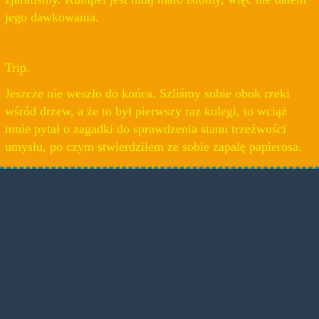
jego dawkowania.
Trip.
Jeszcze nie weszło do końca. Szliśmy sobie obok rzeki
wśród drzew, a że to był pierwszy raz kolegi, to wciąż
mnie pytał o zagadki do sprawdzenia stanu trzeźwości
umysłu, po czym stwierdziłem ze sobie zapalę papierosa.