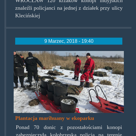
WROCŁAW 120 krzaków konopi indyjskich
znaleźli policjanci na jednej z działek przy ulicy
Klecińskiej
9 Marzec, 2018 - 19:40
konopiezekoparku.jpg
Plantacja marihuany w ekoparku
Ponad 70 donic z pozostałościami konopi
zabezpieczyła kołobrzeska policja na terenie