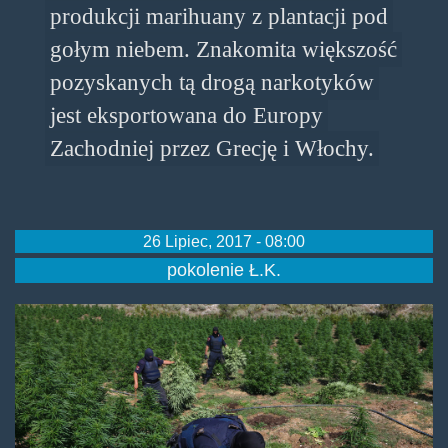
produkcji marihuany z plantacji pod
gołym niebem. Znakomita większość
pozyskanych tą drogą narkotyków
jest eksportowana do Europy
Zachodniej przez Grecję i Włochy.
26 Lipiec, 2017 - 08:00
pokolenie Ł.K.
lazaradpoliceride.jpg