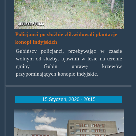
Policjanci po służbie zlikwidowali plantacje
konopi indyjskich
Gubińscy policjanci, przebywając w czasie
wolnym od służby, ujawnili w lesie na terenie
gminy Gubin uprawę krzewów
przypominających konopie indyjskie.
15 Styczeń, 2020 - 20:15
mswia_w_bialymstoku.jpg