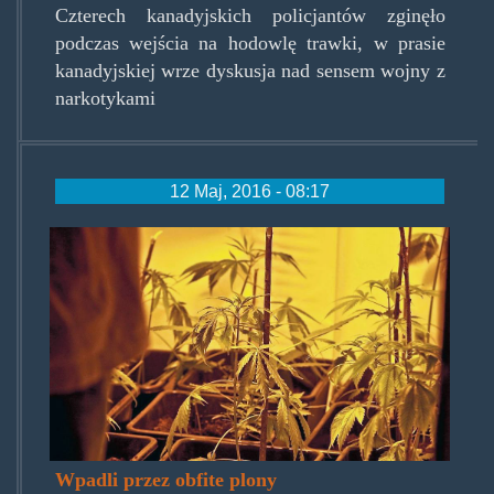
Czterech kanadyjskich policjantów zginęło
podczas wejścia na hodowlę trawki, w prasie
kanadyjskiej wrze dyskusja nad sensem wojny z
narkotykami
12 Maj, 2016 - 08:17
56kg.jpg
Wpadli przez obfite plony