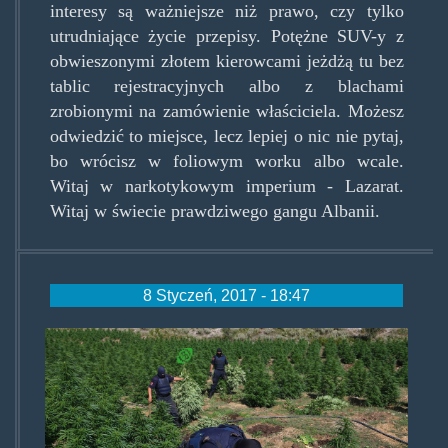
interesy są ważniejsze niż prawo, czy tylko
utrudniające życie przepisy. Potężne SUV-y z
obwieszonymi złotem kierowcami jeżdżą tu bez
tablic rejestracyjnych albo z blachami
zrobionymi na zamówienie właściciela. Możesz
odwiedzić to miejsce, lecz lepiej o nic nie pytaj,
bo wrócisz w foliowym worku albo wcale.
Witaj w narkotykowym imperium - Lazarat.
Witaj w świecie prawdziwego gangu Albanii.
8 Styczeń, 2017 - 18:47
albaniancannabis.jpg