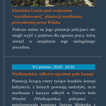
Irlandzka Garda pod wrażeniem
"wyrafinowanej" plantacji marihuany
prowadzonej przez Polaka
Podczas nalotu na jego plantacje policjanci nie
mogli wyjść z podziwu dla ogromu pracy, którą
włożył w urządzenie tego nielegalnego
procederu.
8 Czerwiec, 2016 - 10:32
Wielkopolska: odkryto ogromne pole konopi
Plantację liczącą cztery tysiące krzaków konopi
indyjskich, z których powstają narkotyki, m.in
marihuana i haszysz odkryli w Osowie koło
Wrześni (Wielkopolska) policjanci -
poinformowała komisarz Justyna Miderska z