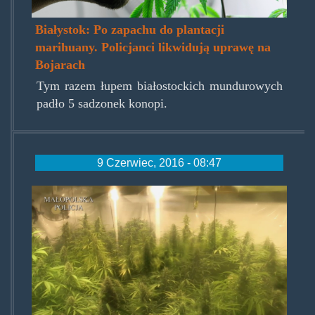
Białystok: Po zapachu do plantacji
marihuany. Policjanci likwidują uprawę na
Bojarach
Tym razem łupem białostockich mundurowych
padło 5 sadzonek konopi.
9 Czerwiec, 2016 - 08:47
plantacjawdomku00.jpg