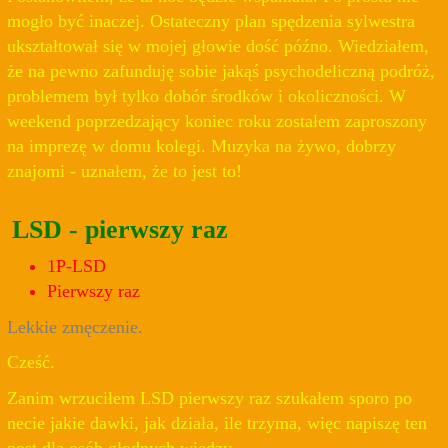
mogło być inaczej. Ostateczny plan spędzenia sylwestra
ukształtował się w mojej głowie dość późno. Wiedziałem,
że na pewno zafunduję sobie jakąś psychodeliczną podróż,
problemem był tylko dobór środków i okoliczności. W
weekend poprzedzający koniec roku zostałem zaproszony
na imprezę w domu kolegi. Muzyka na żywo, dobrzy
znajomi - uznałem, że to jest to!
LSD - pierwszy raz
1P-LSD
Pierwszy raz
Lekkie zmęczenie.
Cześć.
Zanim wrzuciłem LSD pierwszy raz szukałem sporo po
necie jakie dawki, jak działa, ile trzyma, więc napiszę ten
post dla osób głodnych wiedzy.