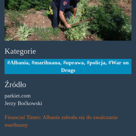
Kategorie
Albania
,
marihuana
,
uprawa
,
policja
,
War on
Drugs
Źródło
parkiet.com
Jerzy Boćkowski
Financial Times: Albania zabrała się do zwalczania
marihuany