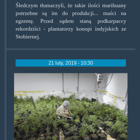
Śledczym tłumaczyli, że takie ilości marihuany
potrzebne są im do produkcji... maści na
egzemę. Przed sądem staną podkarpaccy
rekordziści - plantatorzy konopi indyjskich ze
Stobiernej.
21 luty, 2019 - 10:30
polak-
marihuana-
limerick.jpg