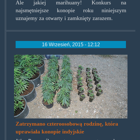
Ale jakiej marihuany! Konkurs na
najsmętniejsze konopie roku niniejszym
uznajemy za otwarty i zamknięty zarazem.
16 Wrzesień, 2015 - 12:12
253212561.jpg
Zatrzymano czteroosobową rodzinę, która
uprawiała konopie indyjskie