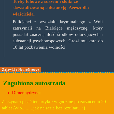
Torby foliowe z suszem i słoiki ze
skrystalizowaną substancją. Areszt dla
właściciela.
Policjanci z wydziału kryminalnego z Woli
zatrzymali na Białołęce mężczyznę, który
posiadał znaczną ilość środków odurzających i
substancji psychotropowych. Grozi mu kara do
10 lat pozbawienia wolności.
Zajawki z NeuroGroove
Zagubiona autostrada
Dimenhydrynat
Zaczynam pisać ten artykuł w godzinę po zarzuceniu 20
tablet Avio.........jak na razie bez rezultatu. :{