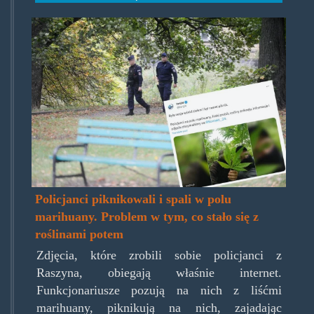
weseli_policjanci.jpg
Policjanci piknikowali i spali w polu
marihuany. Problem w tym, co stało się z
roślinami potem
Zdjęcia, które zrobili sobie policjanci z
Raszyna, obiegają właśnie internet.
Funkcjonariusze pozują na nich z liśćmi
marihuany, piknikują na nich, zajadając