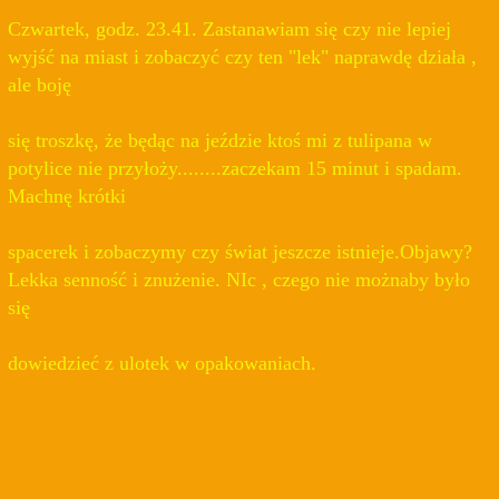
Czwartek, godz. 23.41. Zastanawiam się czy nie lepiej
wyjść na miast i zobaczyć czy ten "lek" naprawdę działa ,
ale boję
się troszkę, że będąc na jeździe ktoś mi z tulipana w
potylice nie przyłoży........zaczekam 15 minut i spadam.
Machnę krótki
spacerek i zobaczymy czy świat jeszcze istnieje.Objawy?
Lekka senność i znużenie. NIc , czego nie możnaby było
się
dowiedzieć z ulotek w opakowaniach.