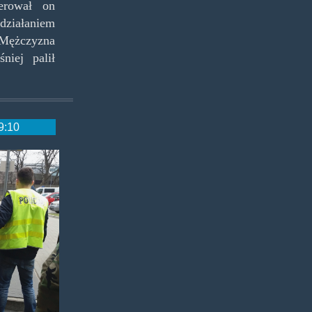
erował on
iałaniem
 Mężczyzna
niej palił
9:10