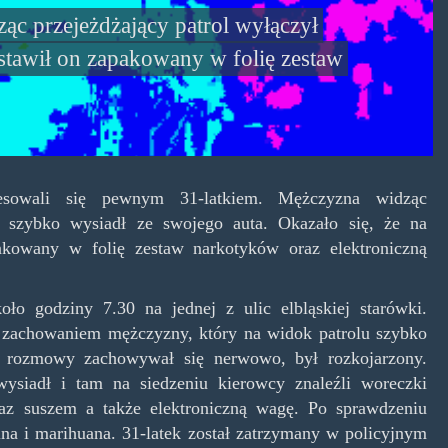
ząc przejeżdżający patrol wyłączył
ostawił on zapakowany w folię zestaw
teresowali się pewnym 31-latkiem. Mężczyzna widząc
 i szybko wysiadł ze swojego auta. Okazało się, że na
akowany w folię zestaw narkotyków oraz elektroniczną
oło godziny 7.30 na jednej z ulic elbląskiej starówki.
m zachowaniem mężczyzny, który na widok patrolu szybko
 i rozmowy zachowywał się nerwowo, był rozkojarzony.
 wysiadł i tam na siedzeniu kierowcy znaleźli woreczki
raz suszem a także elektroniczną wagę. Po sprawdzeniu
mina i marihuana. 31-latek został zatrzymany w policyjnym