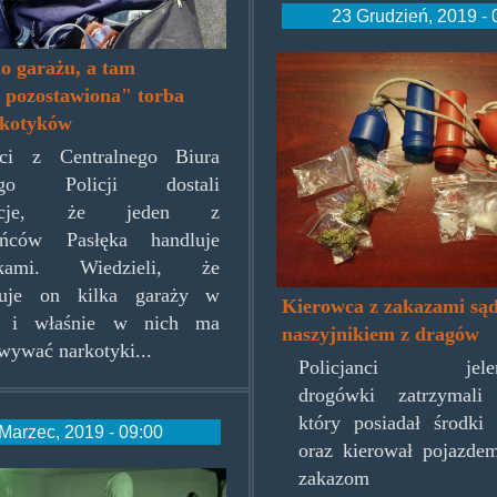
23 Grudzień, 2019 - 
dragonaszyjnik
do garażu, a tam
 pozostawiona" torba
rkotyków
anci z Centralnego Biura
zego Policji dostali
macje, że jeden z
ańców Pasłęka handluje
ykami. Wiedzieli, że
uje on kilka garaży w
Kierowca z zakazami są
e i właśnie w nich ma
naszyjnikiem z dragów
wywać narkotyki...
Policjanci jelenio
drogówki zatrzymali 
który posiadał środki 
Marzec, 2019 - 09:00
oraz kierował pojazd
u_policja.jpg
zakazom sąd