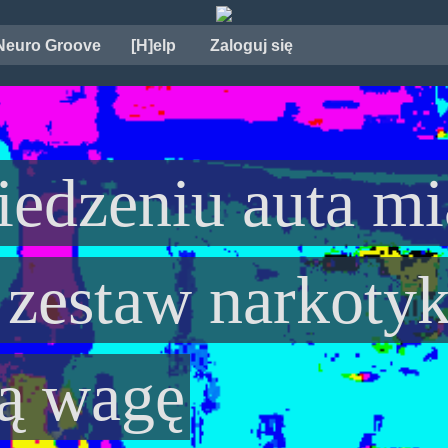
Neuro Groove
[H]elp
Zaloguj się
iedzeniu auta mi
 zestaw narkoty
ną wagę