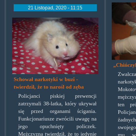
towar
21 Listopad, 2020 - 11:15
chomikpoliki.jpg
„Chińczyk
Zwalc
Schował narkotyki w buzi -
narko
twierdził, że to narośl od zęba
Mokotow
Policjanci piskiej prewencji
mężczyz
zatrzymali 38-latka, który ukrywał
ten pr
się przed organami ścigania.
Policj
Funkcjonariusze zwrócili uwagę na
żadnyc
jego opuchnięty policzek.
swojego
Mężczyzna twierdził, że to jedynie
mu wi