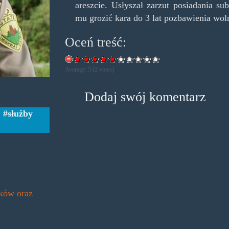
areszcie. Usłyszał zarzut posiadania s
mu grozić kara do 3 lat pozbawienia wol
Oceń treść:
Average:
5
(
2
votes)
Dodaj swój komentarz
,
służby
yków oraz