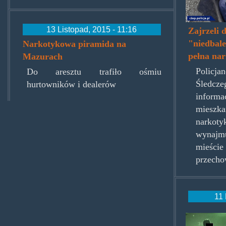
13 Listopad, 2015 - 11:16
Zajrzeli 
"niedbale
Narkotykowa piramida na
pełna na
Mazurach
Policj
Do aresztu trafiło ośmiu
Śledc
hurtowników i dealerów
infor
mieszk
narkot
wynajm
mieści
przecho
11 
ratunk