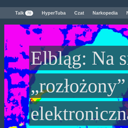
Przejdź
do
Talk
HyperTuba
Czat
Narkopedia
70
treści
Elbląg: Na s
„rozłożony”
elektronicz