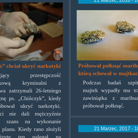
chinczyka.jpg
mjzawiniatka.j
Próbował połknąć marih
” chciał ukryć narkotyki
którą schował w majtka
zający przestępczość
Podczas badań szpi
tykową kryminalni z
majtek wypadły mu tr
a zatrzymali 26-letniego
zawiniątka z marihua
nę ps. „Chińczyk”, kiedy
próbował połknąć.
óbował ukryć narkotyki.
anci nie dali mężczyźnie
h szans na wykonanie
21 Marzec, 2017 - 1
 planu. Kiedy rano złożyli
zytę ten nalegał na