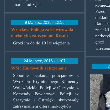
narośl od zęba.
konieczn
Przed
dokła
9 Marzec, 2016 - 12:36
Radosła
Wrocław: Policja zarekwirowała
znale
narkotyki, zatrzymano 6 osób
narkoty
grozi
Grozi im do do 10 lat więzienia
więzieni
24 Marzec, 2016 - 11:07
2
WM: Hurtownik zatrzymany
Sobotnie działania policjantów z
garaz
Wydziału Kryminalnego Komendy
Wojewódzkiej Policji w Olsztynie, z
Komendy Powiatowej Policji w
Szczytnie i Ostrołęki skutkowały
zatrzymaniem dilera narkotyków.