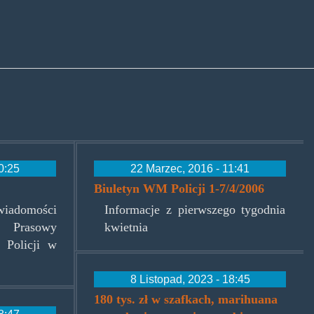
0:25
22 Marzec, 2016 - 11:41
Biuletyn WM Policji 1-7/4/2006
iadomości
Informacje z pierwszego tygodnia
 Prasowy
kwietnia
 Policji w
8 Listopad, 2023 - 18:45
180 tys. zł w szafkach, marihuana
8:47