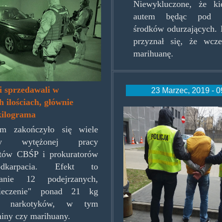
Niewykluczone, że ki
autem będąc pod dz
środków odurzających.
przyznał się, że wcześ
marihuanę.
i sprzedawali w
23 Marzec, 2019 - 0
 ilościach, głównie
narkotaxi.jpg
kilograma
em zakończyło się wiele
ęcy wytężonej pracy
ntów CBŚP i prokuratorów
karpacia. Efekt to
manie 12 podejrzanych,
pieczenie" ponad 21 kg
ch narkotyków, w tym
iny czy marihuany.