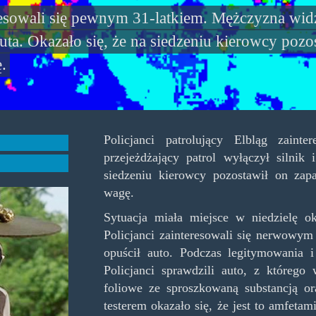
eresowali się pewnym 31-latkiem. Mężczyzna wid
auta. Okazało się, że na siedzeniu kierowcy poz
.
Policjanci patrolujący Elbląg zain
przejeżdżający patrol wyłączył silnik
siedzeniu kierowcy pozostawił on zap
wagę.
Sytuacja miała miejsce w niedzielę ok
Policjanci zainteresowali się nerwowy
opuścił auto. Podczas legitymowania
Policjanci sprawdzili auto, z którego
foliowe ze sproszkowaną substancją o
testerem okazało się, że jest to amfeta