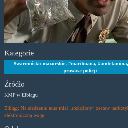
police-
weedist1.jpg
Kategorie
warmińsko-mazurskie
,
marihuana
,
amfetamina
prasowe policji
Źródło
KMP w Elblągu
Elbląg: Na siedzeniu auta miał „rozłożony” zestaw narkot
elektroniczną wagę