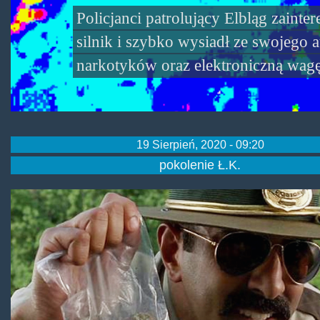
Policjanci patrolujący Elbląg zaint
silnik i szybko wysiadł ze swojego 
narkotyków oraz elektroniczną wagę
19 Sierpień, 2020 - 09:20
pokolenie Ł.K.
police-
stealing-
weed-
from-
the-