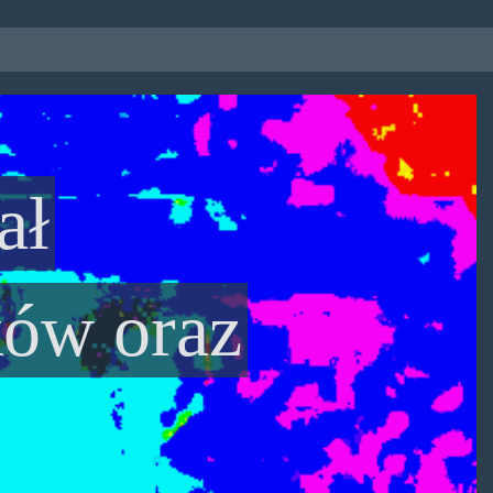
ał
ków oraz