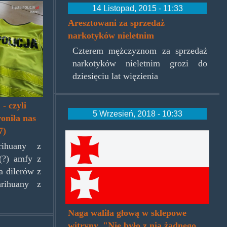
ronimy_skrot.jpg
14 Listopad, 2015 - 11:33
Aresztowani za sprzedaż
narkotyków nieletnim
Czterem mężczyznom za sprzedaż
narkotyków nieletnim grozi do
dziesięciu lat więzienia
- czyli
5 Wrzesień, 2018 - 10:33
oniła nas
7)
elblag.jpg
rihuany z
 (?) amfy z
a dilerów z
rihuany z
Naga waliła głową w sklepowe
witryny. "Nie było z nią żadnego