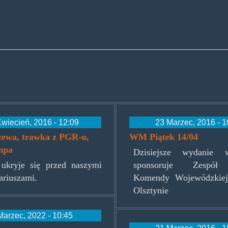
wiecień, 2016 - 12:09
23 Marzec, 2016 - 1
rzewa, trawka z PGR-u,
WM Piątek 14/04
mpa
Dzisiejsze wydanie w
 ukryje się przed naszymi
sponsoruje Zespół
ariuszami.
Komendy Wojewódzkiej
Olsztynie
Marzec, 2022 - 10:45
21 Marzec, 2016 - 1