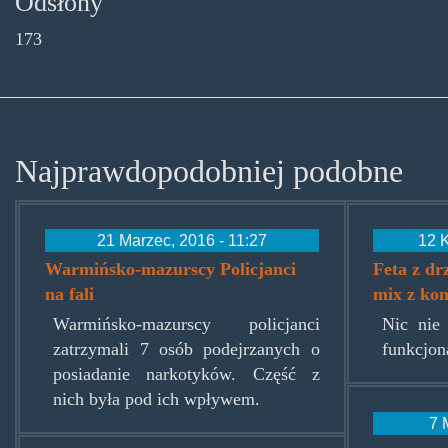
Odsłony
173
Najprawdopodobniej podobne
21 Marzec, 2016 - 11:27
12 K
Warmińsko-mazurscy Policjanci
Feta z d
na fali
mix z ko
Warmińsko-mazurscy policjanci
Nic nie
zatrzymali 7 osób podejrzanych o
funkcjon
posiadanie narkotyków. Część z
nich była pod ich wpływem.
7 