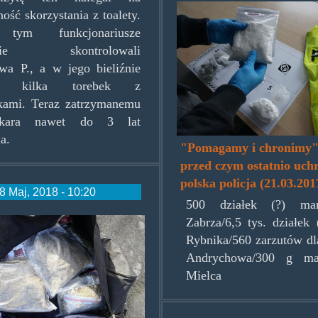
pomagamy_i_ch
ość skorzystania z toalety.
 tym funkcjonariusze
dnie skontrolowali
wa P., a w jego bieliźnie
źli kilka torebek z
kami. Teraz zatrzymanemu
 kara nawet do 3 lat
a.
"Pomagamy i chronimy" 
przed czym ostatnio uchr
polska policja (21.03.201
8 Maj, 2018 - 10:20
500 działek (?) ma
zpasleka.jpg
Zabrza/6,5 tys. działek
Rybnika/560 zarzutów dl
Andrychowa/300 g ma
Mielca