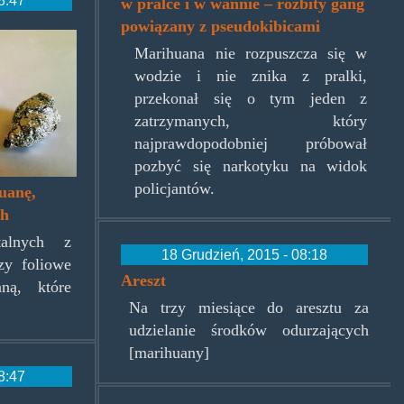
w pralce i w wannie – rozbity gang
powiązany z pseudokibicami
pg
Marihuana nie rozpuszcza się w
wodzie i nie znika z pralki,
przekonał się o tym jeden z
zatrzymanych, który
najprawdopodobniej próbował
pozbyć się narkotyku na widok
policjantów.
uanę,
ch
talnych z
18 Grudzień, 2015 - 08:18
zy foliowe
Areszt
ną, które
Na trzy miesiące do aresztu za
udzielanie środków odurzających
[marihuany]
8:47