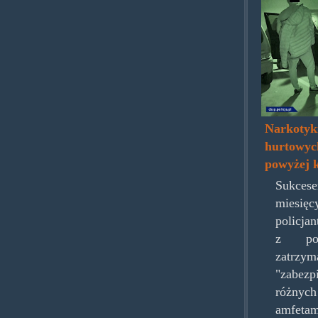
Narkotyk
hurtowych
powyżej 
Sukces
miesi
policja
z pod
zatrzy
"zabez
różny
amfetam