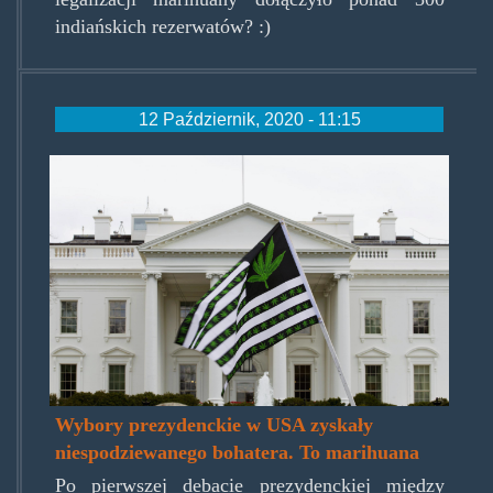
indiańskich rezerwatów? :)
12 Październik, 2020 - 11:15
marijuana-
activist-
legalisation-
white-
house-
washington-
dc-
Wybory prezydenckie w USA zyskały
1.jpg
niespodziewanego bohatera. To marihuana
Po pierwszej debacie prezydenckiej między