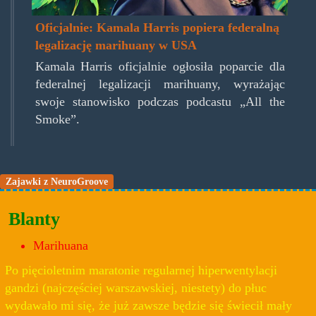
Oficjalnie: Kamala Harris popiera federalną
legalizację marihuany w USA
Kamala Harris oficjalnie ogłosiła poparcie dla
federalnej legalizacji marihuany, wyrażając
swoje stanowisko podczas podcastu „All the
Smoke”.
Zajawki z NeuroGroove
Blanty
Marihuana
Po pięcioletnim maratonie regularnej hiperwentylacji
gandzi (najczęściej warszawskiej, niestety) do płuc
wydawało mi się, że już zawsze będzie się świecił mały