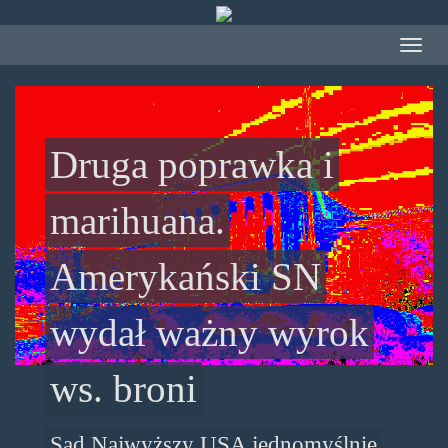
Przejdź
do
Toggle
treści
navigat
Druga poprawka i
marihuana.
Amerykański SN
wydał ważny wyrok
ws. broni
Sąd Najwyższy USA jednomyślnie