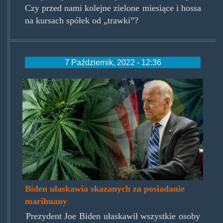
Czy przed nami kolejne zielone miesiące i hossa
na kursach spółek od „trawki”?
7 Październik, 2022 - 12:36
joe-
biden-
marijuana.jpg
Biden ułaskawia skazanych za posiadanie
marihuany
Prezydent Joe Biden ułaskawił wszystkie osoby