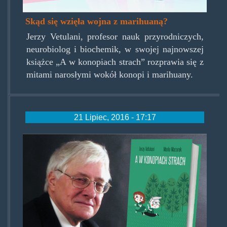
Skąd się wzięła wojna z marihuaną?
Jerzy Vetulani, profesor nauk przyrodniczych,
neurobiolog i biochemik, w swojej najnowszej
książce „A w konopiach strach” rozprawia się z
mitami narosłymi wokół konopi i marihuany.
21 Lipiec, 2016 - 17:17
awkonopiachstrach.png