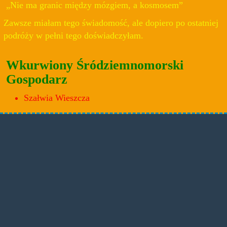
„Nie ma granic między mózgiem, a kosmosem”
Zawsze miałam tego świadomość, ale dopiero po ostatniej
podróży w pełni tego doświadczyłam.
Wkurwiony Śródziemnomorski
Gospodarz
Szałwia Wieszcza