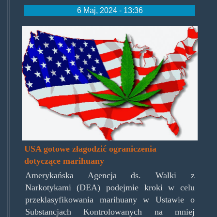
6 Maj, 2024 - 13:36
legalize-
usa-
e1606817004320.jpg
USA gotowe złagodzić ograniczenia
dotyczące marihuany
Amerykańska Agencja ds. Walki z
Narkotykami (DEA) podejmie kroki w celu
przeklasyfikowania marihuany w Ustawie o
Substancjach Kontrolowanych na mniej