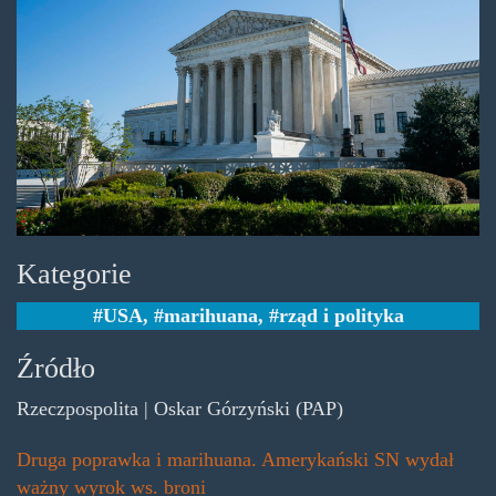
usa.jpg
Kategorie
USA
,
marihuana
,
rząd i polityka
Źródło
Rzeczpospolita | Oskar Górzyński (PAP)
Druga poprawka i marihuana. Amerykański SN wydał
ważny wyrok ws. broni