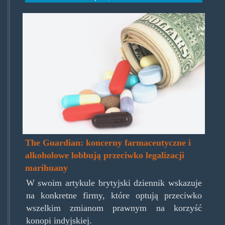
pharma-
price.jpg
The Guardian: koncerny farmaceutyczne i
alkoholowe lobbują przeciwko legalizacji
marihuany
W swoim artykule brytyjski dziennik wskazuje
na konkretne firmy, które optują przeciwko
wszelkim zmianom prawnym na korzyść
konopi indyjskiej.