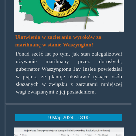
Ułatwienia w zacieraniu wyroków za
marihuanę w stanie Waszyngton!
Ponad sześć lat po tym, jak stan zalegalizował
używanie marihuany przez dorosłych,
gubernator Waszyngtonu Jay Inslee powiedział
w piątek, że planuje ułaskawić tysiące osób
skazanych w związku z zarzutami mniejszej
wagi związanymi z jej posiadaniem,
9 Maj, 2024 - 13:00
zrzut_ekranu_z_2024-