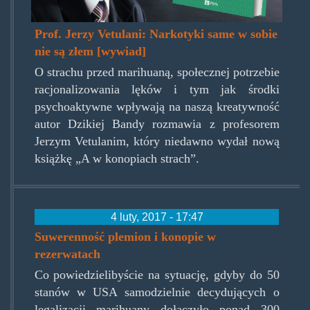
Prof. Jerzy Vetulani: Narkotyki same w sobie
nie są złem [wywiad]
O strachu przed marihuaną, społecznej potrzebie
racjonalizowania lęków i tym jak środki
psychoaktywne wpływają na naszą kreatywność
autor Dzikiej Bandy rozmawia z profesorem
Jerzym Vetulanim, który niedawno wydał nową
książkę „A w konopiach strach”.
4 luty, 2017 - 17:47
Suwerenność plemion i konopie w
rezerwatach
Co powiedzielibyście na sytuację, gdyby do 50
stanów w USA samodzielnie decydujących o
legalizacji marihuany dołączyło ponad 300