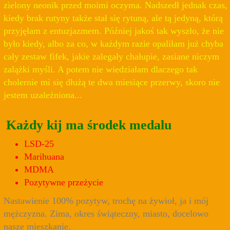
zielony neonik przed moimi oczyma. Nadszedł jednak czas,
kiedy brak rutyny także stał się rytuną, ale tą jedyną, którą
przyjęłam z entuzjazmem. Później jakoś tak wyszło, że nie
było kiedy, albo za co, w każdym razie opaliłam już chyba
cały zestaw fifek, jakie zalegały chałupie, zasiane niczym
zalążki myśli. A potem nie wiedziałam dlaczego tak
cholernie mi się dłużą te dwa miesiące przerwy, skoro nie
jestem uzależniona...
Każdy kij ma środek medalu
LSD-25
Marihuana
MDMA
Pozytywne przeżycie
Nastawienie 100% pozytyw, trochę na żywioł, ja i mój
mężczyzna. Zima, okres świąteczny, miasto, docelowo
nasze mieszkanie.