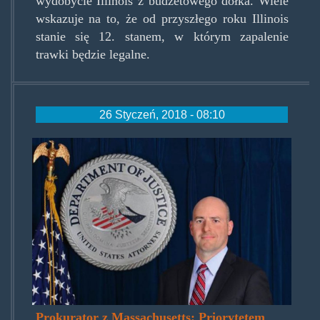
wydobycie Illinois z budżetowego dołka. Wiele
wskazuje na to, że od przyszłego roku Illinois
stanie się 12. stanem, w którym zapalenie
trawki będzie legalne.
26 Styczeń, 2018 - 08:10
andrew_lelling_massachusetts.
Prokurator z Massachusetts: Priorytetem