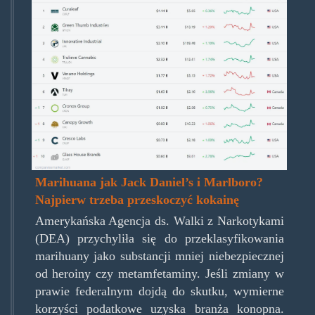
05-
09_12-
41-
22.png
Marihuana jak Jack Daniel’s i Marlboro?
Najpierw trzeba przeskoczyć kokainę
Amerykańska Agencja ds. Walki z Narkotykami
(DEA) przychyliła się do przeklasyfikowania
marihuany jako substancji mniej niebezpiecznej
od heroiny czy metamfetaminy. Jeśli zmiany w
prawie federalnym dojdą do skutku, wymierne
korzyści podatkowe uzyska branża konopna.