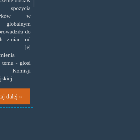
szenie dostaw
pożycia
otyków w
u globalnym
prowadziła do
ch zmian od
su jej
mienia
 temu - głosi
rt Komisji
jskiej.
aj dalej »