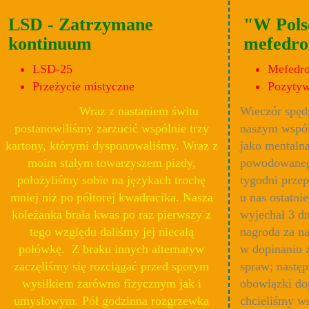
LSD - Zatrzymane
"W Pols
kontinuum
mefedro
LSD-25
Mefedr
Przeżycie mistyczne
Pozytyw
Wraz z nastaniem świtu
Wieczór spęd
postanowiliśmy zarzucić wspólnie trzy
naszym wspó
kartony, którymi dysponowaliśmy. Wraz z
jako mentalna
moim stałym towarzyszem pizdy,
powodowanego
położyliśmy sobie na językach trochę
tygodni prze
mniej niż po półtorej kwadracika. Nasza
u nas ostatni
koleżanka brała kwas po raz pierwszy z
wyjechał 3 dn
tego względu daliśmy jej niecałą
nagroda za n
połówkę. Z braku innych alternatyw
w dopinaniu 
zaczęliśmy się rozciągać przed sporym
spraw; nastę
wysiłkiem zarówno fizycznym jak i
obowiązki do
umysłowym. Pół godzinna rozgrzewka
chcieliśmy ws