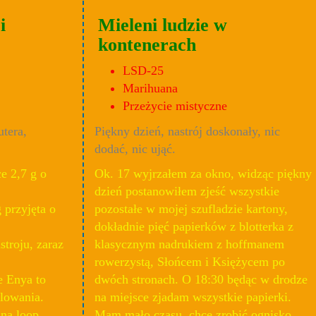
i
Mieleni ludzie w
kontenerach
LSD-25
Marihuana
Przeżycie mistyczne
utera,
Piękny dzień, nastrój doskonały, nic
dodać, nic ująć.
e 2,7 g o
Ok. 17 wyjrzałem za okno, widząc piękny
dzień postanowiłem zjeść wszystkie
przyjęta o
pozostałe w mojej szufladzie kartony,
dokładnie pięć papierków z blotterka z
troju, zaraz
klasycznym nadrukiem z hoffmanem
rowerzystą, Słońcem i Księżycem po
e Enya to
dwóch stronach. O 18:30 będąc w drodze
llowania.
na miejsce zjadam wszystkie papierki.
na loop...
Mam mało czasu, chcę zrobić ognisko,