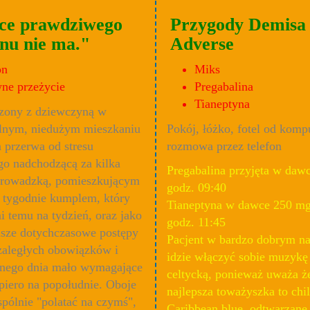
ce prawdziwego
Przygody Demisa 
nu nie ma."
Adverse
on
Miks
ne przeżycie
Pregabalina
Tianeptyna
zony z dziewczyną w
lnym, niedużym mieszkaniu
Pokój, łóżko, fotel od komp
 przerwa od stresu
rozmowa przez telefon
 nadchodzącą za kilka
Pregabalina przyjęta w dawc
prowadzką, pomieszkującym
godz. 09:40
e tygodnie kumplem, który
Tianeptyna w dawce 250 mg 
i temu na tydzień, oraz jako
godz. 11:45
asze dotychczasowe postępy
Pacjent w bardzo dobrym nas
zaległych obowiązków i
idzie włączyć sobie muzykę
pnego dnia mało wymagające
celtycką, ponieważ uważa ż
piero na popołudnie. Oboje
najlepsza toważyszka to chi
pólnie "polatać na czymś",
Caribbean blue, odtwarzane 