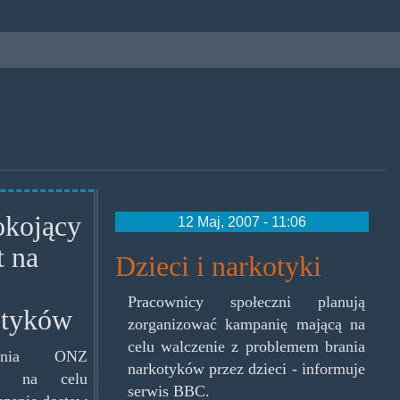
okojący
12 Maj, 2007 - 11:06
t na
Dzieci i narkotyki
Pracownicy społeczni planują
otyków
zorganizować kampanię mającą na
celu walczenie z problemem brania
ania ONZ
narkotyków przez dzieci - informuje
ca na celu
serwis BBC.