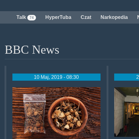
Przejdź do treści
Talk
HyperTuba
Czat
Narkopedia
74
BBC News
10 Maj, 2019 - 08:30
2
psilocybin-denver-
nucle
vote-1024x640.jpg