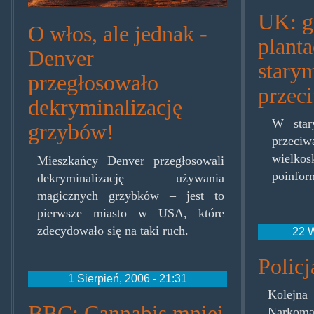
UK: g
O włos, ale jednak -
planta
Denver
stary
przegłosowało
prze
dekryminalizację
W star
grzybów!
przeci
wielkos
Mieszkańcy Denver przegłosowali
poinform
dekryminalizację używania
magicznych grzybków – jest to
pierwsze miasto w USA, które
zdecydowało się na taki ruch.
22 W
Policj
1 Sierpień, 2006 - 21:31
Kolej
BBC: Cannabis mniej
Narkoma