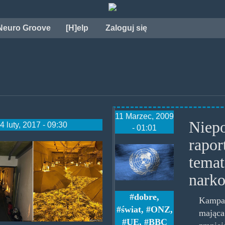
Neuro Groove
[H]elp
Zaloguj się
11 Marzec, 2009
Niep
4 luty, 2017 - 09:30
- 01:01
rapor
arcannabisbbc.jpg
temat
onz-
nark
300x184.jpg
dobre
,
Kamp
świat
,
ONZ
,
mają
UE
,
BBC