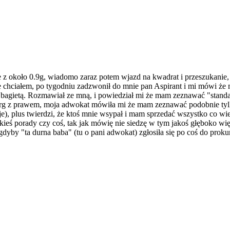
e z około 0.9g, wiadomo zaraz potem wjazd na kwadrat i przeszukanie, z
e chciałem, po tygodniu zadzwonił do mnie pan Aspirant i mi mówi że m
bagietą. Rozmawiał ze mną, i powiedział mi że mam zeznawać "standa
atarg z prawem, moja adwokat mówiła mi że mam zeznawać podobnie tyl
e), plus twierdzi, że ktoś mnie wsypał i mam sprzedać wszystko co wie
kieś porady czy coś, tak jak mówię nie siedzę w tym jakoś głęboko wię
yby "ta durna baba" (tu o pani adwokat) zgłosiła się po coś do prokur