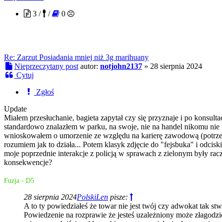
3 /
/
0
Re: Zarzut Posiadania mniej niż 3g marihuany
Nieprzeczytany post
autor:
notjohn2137
»
28 sierpnia 2024
Cytuj
Zgłoś
Update
Miałem przesłuchanie, bagieta zapytał czy się przyznaje i po konsult
standardowo znalazłem w parku, na swoje, nie na handel nikomu nie 
wnioskowałem o umorzenie ze względu na karierę zawodową (potrzebu
rozumiem jak to działa... Potem klasyk zdjęcie do "fejsbuka" i odcis
moje poprzednie interakcje z policją w sprawach z zielonym były racze
konsekwencje?
Fuzja - D5
28 sierpnia 2024
PolskiLen
pisze:
A to ty powiedziałeś że towar nie jest twój czy adwokat tak stw
Powiedzenie na rozprawie że jesteś uzależniony może złagodzi