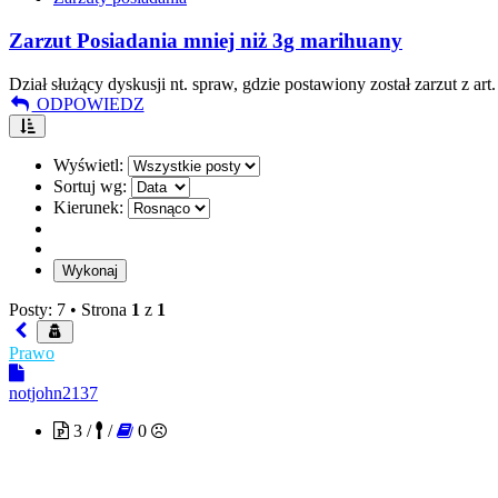
Zarzut Posiadania mniej niż 3g marihuany
Dział służący dyskusji nt. spraw, gdzie postawiony został zarzut z ar
ODPOWIEDZ
Wyświetl:
Sortuj wg:
Kierunek:
Posty: 7 •
Strona
1
z
1
Prawo
notjohn2137
3 /
/
0