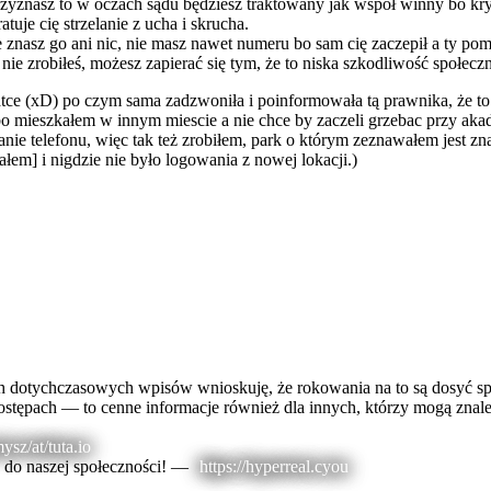
przyznasz to w oczach sądu będziesz traktowany jak współ winny bo kry
atuje cię strzelanie z ucha i skrucha.
 znasz go ani nic, nie masz nawet numeru bo sam cię zaczepił a ty pomy
nie zrobiłeś, możesz zapierać się tym, że to niska szkodliwość społecz
tce (xD) po czym sama zadzwoniła i poinformowała tą prawnika, że to k
a bo mieszkałem w innym miescie a nie chce by zaczeli grzebac przy 
e telefonu, więc tak też zrobiłem, park o którym zeznawałem jest znan
ałem] i nigdzie nie było logowania z nowej lokacji.)
h dotychczasowych wpisów wnioskuję, że rokowania na to są dosyć sp
stępach — to cenne informacje również dla innych, którzy mogą znaleź
sz/at/tuta.io
z do naszej społeczności! —
https://hyperreal.cyou