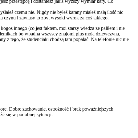
jesz przestępcę i dostaniesz jakiś wyższy wymiar kary. Co
ślałeś czemu nie. Nigdy nie byłeś karany miałeś małą ilość nic
na czynu i zawiasy to zbyt wysoki wyrok za coś takiego.
ogos innego (co jest faktem, moi starzy wiedza ze paliłem i nie
akademikach bo wpadna wszyscy znajomi plus moja dziewczyna,
y z tego, że studenciaki chodzą tam popalać. Na telefonie nic nie
ore. Dobre zachowanie, ostrożność i brak poważniejszych
ć się w podobnej sytuacji.