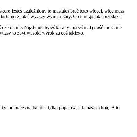
oro jesteś uzależniony to musiałeś brać tego więcej, więc masz
 dostaniesz jakiś wyższy wymiar kary. Co innego jak sprzedaż i
czemu nie. Nigdy nie byłeś karany miałeś małą ilość nic ci nie
awiasy to zbyt wysoki wyrok za coś takiego.
y nie brałeś na handel, tylko popalasz, jak masz ochotę. A to