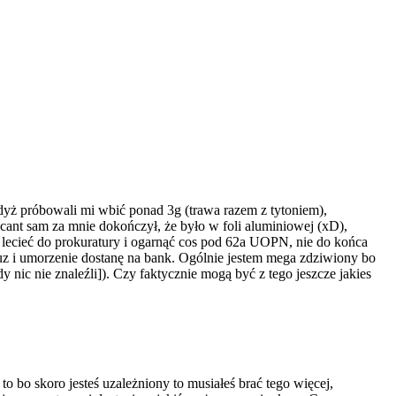
 gdyż próbowali mi wbić ponad 3g (trawa razem z tytoniem),
cant sam za mnie dokończył, że było w foli aluminiowej (xD),
lecieć do prokuratury i ogarnąć cos pod 62a UOPN, nie do końca
 luz i umorzenie dostanę na bank. Ogólnie jestem mega zdziwiony bo
y nic nie znaleźli]). Czy faktycznie mogą być z tego jeszcze jakies
 bo skoro jesteś uzależniony to musiałeś brać tego więcej,