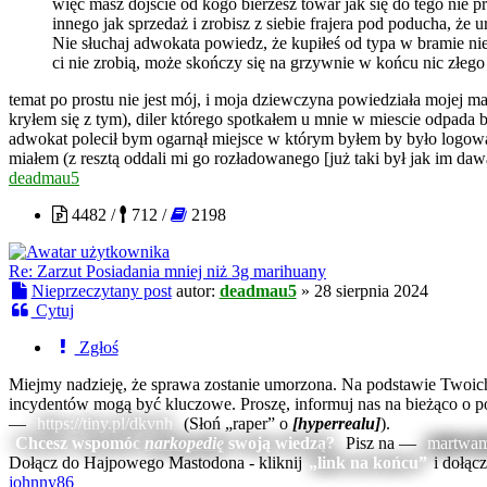
więc masz dojście od kogo bierzesz towar jak się do tego nie 
innego jak sprzedaż i zrobisz z siebie frajera pod poducha, że ur
Nie słuchaj adwokata powiedz, że kupiłeś od typa w bramie nie
ci nie zrobią, może skończy się na grzywnie w końcu nic złego 
temat po prostu nie jest mój, i moja dziewczyna powiedziała mojej ma
kryłem się z tym), diler którego spotkałem u mnie w miescie odpad
adwokat polecił bym ogarnął miejsce w którym byłem by było logowani
miałem (z resztą oddali mi go rozładowanego [już taki był jak im daw
deadmau5
4482 /
712 /
2198
Re: Zarzut Posiadania mniej niż 3g marihuany
Nieprzeczytany post
autor:
deadmau5
»
28 sierpnia 2024
Cytuj
Zgłoś
Miejmy nadzieję, że sprawa zostanie umorzona. Na podstawie Twoic
incydentów mogą być kluczowe. Proszę, informuj nas na bieżąco o po
—
https://tiny.pl/dkvnh
(Słoń „raper” o
[hyperrealu]
).
Chcesz wspomóc
narkopedię
swoją wiedzą?
Pisz na —
martwamy
Dołącz do Hajpowego Mastodona - kliknij
„link na końcu”
i dołąc
johnny86