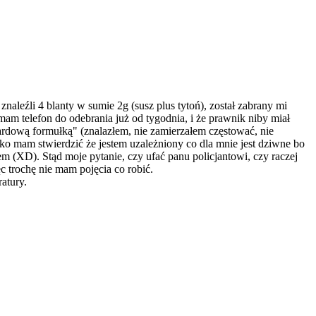
naleźli 4 blanty w sumie 2g (susz plus tytoń), został zabrany mi
am telefon do odebrania już od tygodnia, i że prawnik niby miał
rdową formułką" (znalazłem, nie zamierzałem częstować, nie
ko mam stwierdzić że jestem uzależniony co dla mnie jest dziwne bo
m (XD). Stąd moje pytanie, czy ufać panu policjantowi, czy raczej
c trochę nie mam pojęcia co robić.
atury.