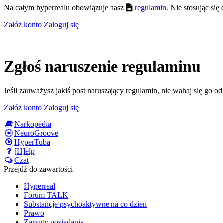
Na całym hyperrealu obowiązuje nasz
regulamin
. Nie stosując si
Załóż konto
Zaloguj się
Zgłoś naruszenie regulaminu
Jeśli zauważysz jakiś post naruszający regulamin, nie wahaj się go o
Załóż konto
Zaloguj się
Narkopedia
NeuroGroove
HyperTuba
[H]elp
Czat
Przejdź do zawartości
Hyperreal
Forum TALK
Substancje psychoaktywne na co dzień
Prawo
Zarzuty posiadania