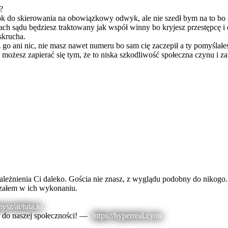
?
k do skierowania na obowiązkowy odwyk, ale nie szedł bym na to bo sk
zach sądu będziesz traktowany jak współ winny bo kryjesz przestępcę i
 skrucha.
go ani nic, nie masz nawet numeru bo sam cię zaczepił a ty pomyślałeś 
 możesz zapierać się tym, że to niska szkodliwość społeczna czynu i z
ależnienia Ci daleko. Gościa nie znasz, z wyglądu podobny do nikogo. T
szałem w ich wykonaniu.
sz/at/tuta.io
z do naszej społeczności! —
https://hyperreal.cyou