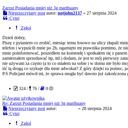
Zarzut Posiadania mniej niż 3g marihuany
Nieprzeczytany post
autor:
notjohn2137
»
27 sierpnia 2024
Cytuj
Zgłoś
Dzień dobry,
Piszę z pytaniem co zrobić, miesiąc temu losowo na ulicy złapali mni
telefon i wypuścili mnie po 2h, ogarnięto mi prawnika pomimo, że ni
mnie poinformować, poszedłem na komendę i spotkałem się z panem 
zamierzałem sprzedawać itp, itd.) dodam, że jest to mój pierwszy z
nie używam za często (a to co miałem na sobie i w domu nie było moj
iść tą drogą co szykuje dla mnie adwokat? Z góry dzięki za pomoc, ja
P.S Policjant mówił mi, że sprawa mogła być dawno już zakończona gd
PolskiLen
324 /
76 /
0
Re: Zarzut Posiadania mniej niż 3g marihuany
Nieprzeczytany post
autor:
PolskiLen
»
28 sierpnia 2024
Cytuj
Zgłoś