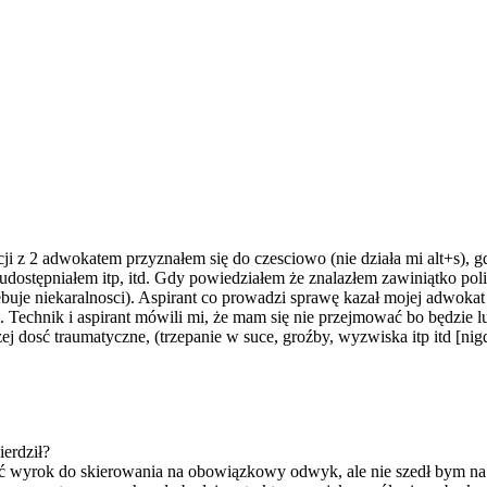
acji z 2 adwokatem przyznałem się do czesciowo (nie działa mi alt+s),
udostępniałem itp, itd. Gdy powiedziałem że znalazłem zawiniątko poli
je niekaralnosci). Aspirant co prowadzi sprawę kazał mojej adwokat 
ki. Technik i aspirant mówili mi, że mam się nie przejmować bo będzie
j dosć traumatyczne, (trzepanie w suce, groźby, wyzwiska itp itd [nigd
ierdził?
ć wyrok do skierowania na obowiązkowy odwyk, ale nie szedł bym na to