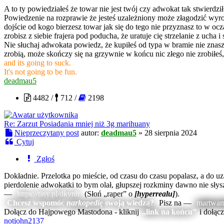
A to ty powiedziałeś że towar nie jest twój czy adwokat tak stwierdził
Powiedzenie na rozprawie że jesteś uzależniony może złagodzić wyro
dojście od kogo bierzesz towar jak się do tego nie przyznasz to w oc
zrobisz z siebie frajera pod poducha, że uratuje cię strzelanie z ucha i
Nie słuchaj adwokata powiedz, że kupiłeś od typa w bramie nie znasz 
zrobią, może skończy się na grzywnie w końcu nic złego nie zrobiłeś,
and its going to suck.
It's not going to be fun.
deadmau5
4482 /
712 /
2198
Re: Zarzut Posiadania mniej niż 3g marihuany
Nieprzeczytany post
autor:
deadmau5
»
28 sierpnia 2024
Cytuj
Zgłoś
Dokładnie. Przelotka po mieście, od czasu do czasu popalasz, a do uz
pierdolenie adwokatki to bym olał, głupszej rozkminy dawno nie sły
—
https://tiny.pl/dkvnh
(Słoń „raper” o
[hyperrealu]
).
Chcesz wspomóc
narkopedię
swoją wiedzą?
Pisz na —
martwamy
Dołącz do Hajpowego Mastodona - kliknij
„link na końcu”
i dołąc
notjohn2137