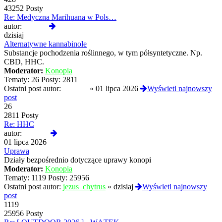
43252 Posty
Re: Medyczna Marihuana w Pols…
Wyświetl
autor:
liukang
najnowszy
dzisiaj
post
Alternatywne kannabinole
Substancje pochodzenia roślinnego, w tym półsyntetyczne. Np.
CBD, HHC.
Moderator:
Konopia
Tematy:
26
Posty:
2811
Ostatni post autor:
Komiks
«
01 lipca 2026
Wyświetl najnowszy
post
26
2811 Posty
Re: HHC
Wyświetl
autor:
Komiks
najnowszy
01 lipca 2026
post
Uprawa
Działy bezpośrednio dotyczące uprawy konopi
Moderator:
Konopia
Tematy:
1119
Posty:
25956
Ostatni post autor:
jezus_chytrus
«
dzisiaj
Wyświetl najnowszy
post
1119
25956 Posty