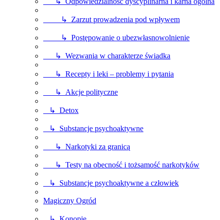
↳ Odpowiedzialność dyscyplinarna i karna ogólna
↳ Zarzut prowadzenia pod wpływem
↳ Postępowanie o ubezwłasnowolnienie
↳ Wezwania w charakterze świadka
↳ Recepty i leki – problemy i pytania
↳ Akcje polityczne
↳ Detox
↳ Substancje psychoaktywne
↳ Narkotyki za granicą
↳ Testy na obecność i tożsamość narkotyków
↳ Substancje psychoaktywne a człowiek
Magiczny Ogród
↳ Konopie