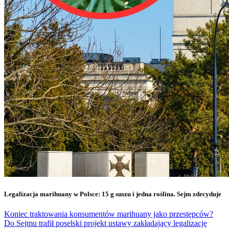
Legalizacja marihuany w Polsce: 15 g suszu i jedna roślina. Sejm zdecyduje
Koniec traktowania konsumentów marihuany jako przestępców?
Do Sejmu trafił poselski projekt ustawy zakładający legalizację