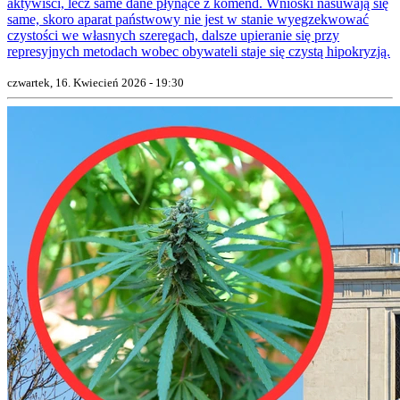
aktywiści, lecz same dane płynące z komend. Wnioski nasuwają się
same, skoro aparat państwowy nie jest w stanie wyegzekwować
czystości we własnych szeregach, dalsze upieranie się przy
represyjnych metodach wobec obywateli staje się czystą hipokryzją.
czwartek, 16. Kwiecień 2026 - 19:30