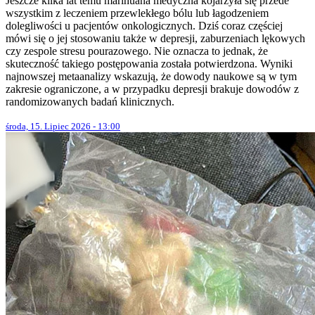
Jeszcze kilka lat temu marihuana medyczna kojarzyła się przede
wszystkim z leczeniem przewlekłego bólu lub łagodzeniem
dolegliwości u pacjentów onkologicznych. Dziś coraz częściej
mówi się o jej stosowaniu także w depresji, zaburzeniach lękowych
czy zespole stresu pourazowego. Nie oznacza to jednak, że
skuteczność takiego postępowania została potwierdzona. Wyniki
najnowszej metaanalizy wskazują, że dowody naukowe są w tym
zakresie ograniczone, a w przypadku depresji brakuje dowodów z
randomizowanych badań klinicznych.
środa, 15. Lipiec 2026 - 13:00