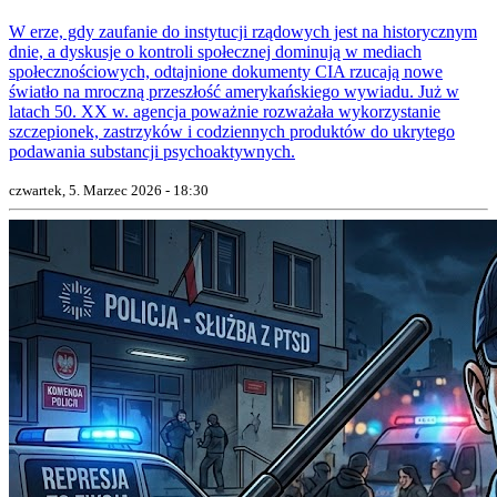
W erze, gdy zaufanie do instytucji rządowych jest na historycznym
dnie, a dyskusje o kontroli społecznej dominują w mediach
społecznościowych, odtajnione dokumenty CIA rzucają nowe
światło na mroczną przeszłość amerykańskiego wywiadu. Już w
latach 50. XX w. agencja poważnie rozważała wykorzystanie
szczepionek, zastrzyków i codziennych produktów do ukrytego
podawania substancji psychoaktywnych.
czwartek, 5. Marzec 2026 - 18:30