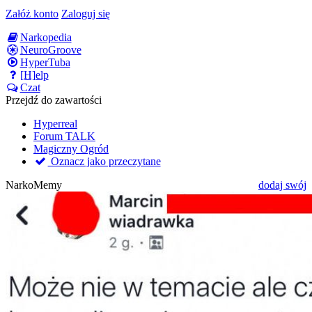
Załóż konto
Zaloguj się
Narkopedia
NeuroGroove
HyperTuba
[H]elp
Czat
Przejdź do zawartości
Hyperreal
Forum TALK
Magiczny Ogród
Oznacz jako przeczytane
NarkoMemy
dodaj swój