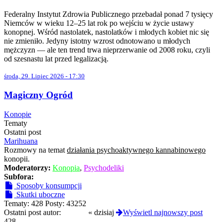
Federalny Instytut Zdrowia Publicznego przebadał ponad 7 tysięcy
Niemców w wieku 12–25 lat rok po wejściu w życie ustawy
konopnej. Wśród nastolatek, nastolatków i młodych kobiet nic się
nie zmieniło. Jedyny istotny wzrost odnotowano u młodych
mężczyzn — ale ten trend trwa nieprzerwanie od 2008 roku, czyli
od szesnastu lat przed legalizacją.
środa, 29. Lipiec 2026 - 17:30
Magiczny Ogród
Konopie
Tematy
Ostatni post
Marihuana
Rozmowy na temat
działania psychoaktywnego kannabinowego
konopii.
Moderatorzy:
Konopia
,
Psychodeliki
Subfora:
Sposoby konsumpcji
Skutki uboczne
Tematy:
428
Posty:
43252
Ostatni post autor:
liukang
«
dzisiaj
Wyświetl najnowszy post
428