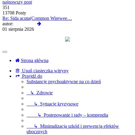
najnowszy post
351
13708 Posty
Re: Sida acuta(Common Wirewee…
Wyświetl
autor:
Termos789
najnowszy
01 sierpnia 2026
post
Strona główna
Usuń ciasteczka witryny
Przejdź do
Substancje psychoaktywne na co dzień
↳ Zdrowie
↳ Sytuacje kryzysowe
↳ Postępowanie i rady – kompendia
↳ Minimalizacja szkód i prewencja efektów
ubocznych