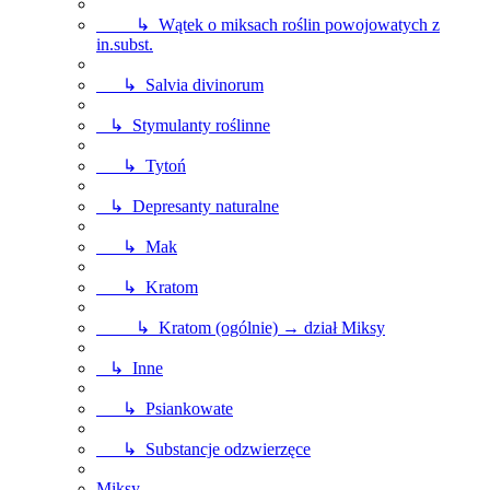
↳ Wątek o miksach roślin powojowatych z
in.subst.
↳ Salvia divinorum
↳ Stymulanty roślinne
↳ Tytoń
↳ Depresanty naturalne
↳ Mak
↳ Kratom
↳ Kratom (ogólnie) → dział Miksy
↳ Inne
↳ Psiankowate
↳ Substancje odzwierzęce
Miksy