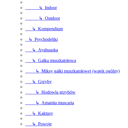
↳ Indoor
↳ Outdoor
↳ Kompendium
↳ Psychodeliki
↳ Ayahuaska
↳ Gałka muszkatołowa
↳ Miksy gałki muszkatołowej (wątek ogólny)
↳ Grzyby
↳ Hodowla grzybów
↳ Amanita muscaria
↳ Kaktusy
↳ Powoje