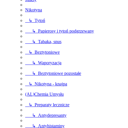
Nikotyna
↳ Tytoń
↳ Papierosy i tytoń podgrzewany
↳ Tabaka, snus
↳ Beztytoniowe
↳ Waporyzacja
↳ Beztytoniowe pozostałe
↳ Nikotyna - knajpa
(AL)Chemia Umysłu
↳ Preparaty lecznicze
↳ Antydepresanty
↳ Antyhistaminy