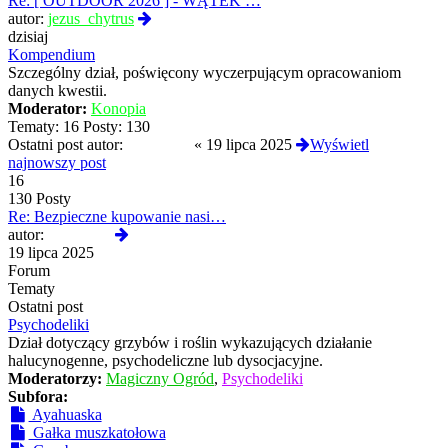
Re: [ OUTDOOR 2026 ] - WĄTEK …
Wyświetl
autor:
jezus_chytrus
najnowszy
dzisiaj
post
Kompendium
Szczególny dział, poświęcony wyczerpującym opracowaniom
danych kwestii.
Moderator:
Konopia
Tematy:
16
Posty:
130
Ostatni post autor:
Bingb0ng
«
19 lipca 2025
Wyświetl
najnowszy post
16
130 Posty
Re: Bezpieczne kupowanie nasi…
Wyświetl
autor:
Bingb0ng
najnowszy
19 lipca 2025
post
Forum
Tematy
Ostatni post
Psychodeliki
Dział dotyczący grzybów i roślin wykazujących działanie
halucynogenne, psychodeliczne lub dysocjacyjne.
Moderatorzy:
Magiczny Ogród
,
Psychodeliki
Subfora:
Ayahuaska
Gałka muszkatołowa