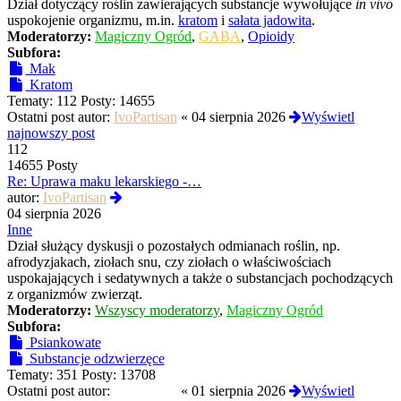
Dział dotyczący roślin zawierających substancje wywołujące
in vivo
uspokojenie organizmu, m.in.
kratom
i
sałata jadowita
.
Moderatorzy:
Magiczny Ogród
,
GABA
,
Opioidy
Subfora:
Mak
Kratom
Tematy:
112
Posty:
14655
Ostatni post autor:
IvoPartisan
«
04 sierpnia 2026
Wyświetl
najnowszy post
112
14655 Posty
Re: Uprawa maku lekarskiego -…
Wyświetl
autor:
IvoPartisan
najnowszy
04 sierpnia 2026
post
Inne
Dział służący dyskusji o pozostałych odmianach roślin, np.
afrodyzjakach, ziołach snu, czy ziołach o właściwościach
uspokajających i sedatywnych a także o substancjach pochodzących
z organizmów zwierząt.
Moderatorzy:
Wszyscy moderatorzy
,
Magiczny Ogród
Subfora:
Psiankowate
Substancje odzwierzęce
Tematy:
351
Posty:
13708
Ostatni post autor:
Termos789
«
01 sierpnia 2026
Wyświetl