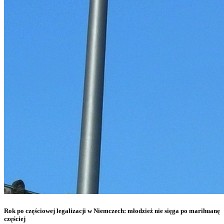
Rok po częściowej legalizacji w Niemczech: młodzież nie sięga po marihuanę
częściej