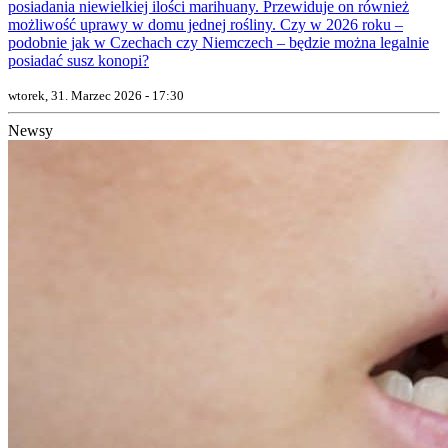
posiadania niewielkiej ilości marihuany. Przewiduje on również
możliwość uprawy w domu jednej rośliny. Czy w 2026 roku –
podobnie jak w Czechach czy Niemczech – będzie można legalnie
posiadać susz konopi?
wtorek, 31. Marzec 2026 - 17:30
Newsy