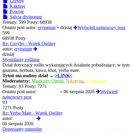
Grzyby
Kaktusy
Powoje
Salvia divinorum
Tematy:
599
Posty:
68938
Ostatni post autor:
eryngium
«
dzisiaj
Wyświetl najnowszy post
599
68938 Posty
Re: Grzyby - Wątek Ogólny
Wyświetl
autor:
eryngium
najnowszy
dzisiaj
post
Stymulanty roślinne
Dział dotyczący roślin wykazujących działanie pobudzające, w tym:
guarana, herbata, kawa, khat, yerba mate.
Tytoń
ma osobny dział →
>LINK<
Moderatorzy:
Magiczny Ogród
,
Nikotyna
,
Stymulanty
Tematy:
93
Posty:
7271
Ostatni post autor:
Termos789
«
06 sierpnia 2026
Wyświetl
najnowszy post
93
7271 Posty
Re: Yerba Mate - Wątek Ogólny
Wyświetl
autor:
Termos789
najnowszy
06 sierpnia 2026
post
Depresanty naturalne