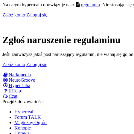
Na całym hyperrealu obowiązuje nasz
regulamin
. Nie stosując si
Załóż konto
Zaloguj się
Zgłoś naruszenie regulaminu
Jeśli zauważysz jakiś post naruszający regulamin, nie wahaj się go o
Załóż konto
Zaloguj się
Narkopedia
NeuroGroove
HyperTuba
[H]elp
Czat
Przejdź do zawartości
Hyperreal
Forum TALK
Magiczny Ogród
Konopie
Uprawa