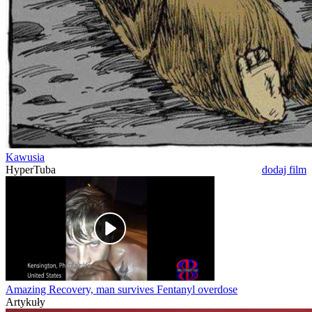
Kawusia
HyperTuba
dodaj film
Amazing Recovery, man survives Fentanyl overdose
Artykuły