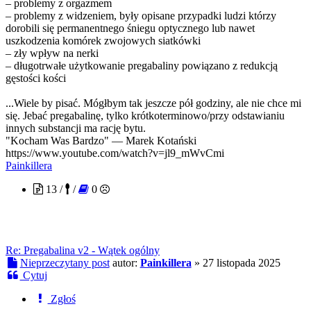
– problemy z orgazmem
– problemy z widzeniem, były opisane przypadki ludzi którzy
dorobili się permanentnego śniegu optycznego lub nawet
uszkodzenia komórek zwojowych siatkówki
– zły wpływ na nerki
– długotrwałe użytkowanie pregabaliny powiązano z redukcją
gęstości kości
...Wiele by pisać. Mógłbym tak jeszcze pół godziny, ale nie chce mi
się. Jebać pregabalinę, tylko krótkoterminowo/przy odstawianiu
innych substancji ma rację bytu.
"Kocham Was Bardzo" — Marek Kotański
https://www.youtube.com/watch?v=jl9_mWvCmi
Painkillera
13 /
/
0
Re: Pregabalina v2 - Wątek ogólny
Nieprzeczytany post
autor:
Painkillera
»
27 listopada 2025
Cytuj
Zgłoś