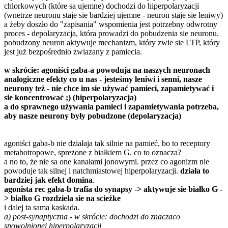
chlorkowych (które sa ujemne) dochodzi do hiperpolaryzacji
(wnetrze neuronu staje sie bardziej ujemne - neuron staje sie leniwy)
a żeby doszło do "zapisania" wspomienia jest potrzebny odwrotny
proces - depolaryzacja, która prowadzi do pobudzenia sie neuronu.
pobudzony neuron aktywuje mechanizm, który zwie sie LTP, który
jest już bezpośrednio zwiazany z pamiecia.
w skrócie: agoniści gaba-a powoduja na naszych neuronach
analogiczne efekty co u nas - jesteśmy leniwi i senni, nasze
neurony też - nie chce im sie używać pamieci, zapamietywać i
sie koncentrować ;) (hiperpolaryzacja)
a do sprawnego używania pamieci i zapamietywania potrzeba,
aby nasze neurony były pobudzone (depolaryzacja)
agoniści gaba-b nie działaja tak silnie na pamieć, bo to receptory
metabotropowe, spreżone z białkiem G. co to oznacza?
a no to, że nie sa one kanałami jonowymi. przez co agonizm nie
powoduje tak silnej i natchmiastowej hiperpolaryzacji.
działa to
bardziej jak efekt domina
.
agonista rec gaba-b trafia do synapsy -> aktywuje sie białko G -
> białko G rozdziela sie na scieżke
i dalej ta sama kaskada.
a) post-synaptyczna - w skrócie: dochodzi do znaczaco
spowolnionej hiperpolaryzacji