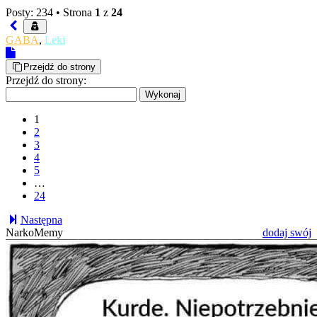
Posty: 234 •
Strona
1
z
24
GABA
,
Leki
Przejdź do strony
Przejdź do strony:
1
2
3
4
5
…
24
Następna
NarkoMemy
dodaj swój