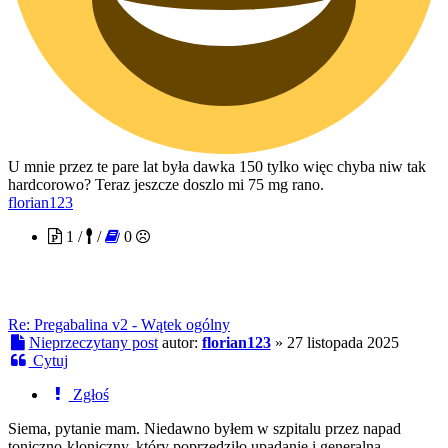
U mnie przez te pare lat była dawka 150 tylko więc chyba niw tak
hardcorowo? Teraz jeszcze doszlo mi 75 mg rano.
florian123
1 /
/
0
Re: Pregabalina v2 - Wątek ogólny
Nieprzeczytany post
autor:
florian123
»
27 listopada 2025
Cytuj
Zgłoś
Siema, pytanie mam. Niedawno byłem w szpitalu przez napad
toniczno-kloniczny, który poprzedziło upadanie i generalna