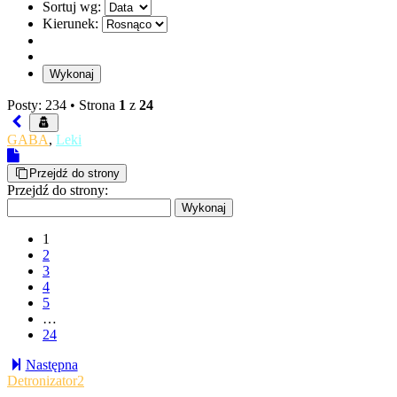
Sortuj wg:
Kierunek:
Posty: 234 •
Strona
1
z
24
GABA
,
Leki
Przejdź do strony
Przejdź do strony:
1
2
3
4
5
…
24
Następna
Detronizator2