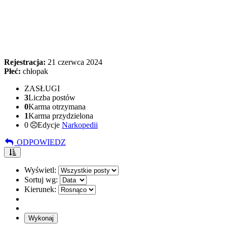
Rejestracja:
21 czerwca 2024
Płeć:
chłopak
ZASŁUGI
3
Liczba postów
0
Karma otrzymana
1
Karma przydzielona
0
Edycje
Narkopedii
ODPOWIEDZ
Wyświetl:
Sortuj wg:
Kierunek: