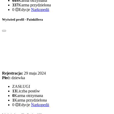
649
Karma otrzymana
337
Karma przydzielona
0
Edycje
Narkopedii
Wyświetl profil - Painkillera
Rejestracja:
29 maja 2024
Płeć:
dziewka
ZASŁUGI
13
Liczba postów
0
Karma otrzymana
1
Karma przydzielona
0
Edycje
Narkopedii