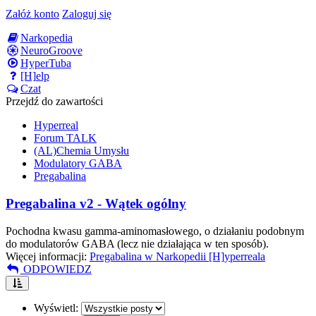
Załóż konto
Zaloguj się
Narkopedia
NeuroGroove
HyperTuba
[H]elp
Czat
Przejdź do zawartości
Hyperreal
Forum TALK
(AL)Chemia Umysłu
Modulatory GABA
Pregabalina
Pregabalina v2 - Wątek ogólny
Pochodna kwasu gamma-aminomasłowego, o działaniu podobnym
do modulatorów GABA (lecz nie działająca w ten sposób).
Więcej informacji:
Pregabalina w Narkopedii [H]yperreala
ODPOWIEDZ
Wyświetl: