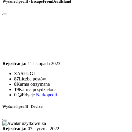
Wyświetl profil - EscapeFromDeadIsland
Rejestracja:
11 listopada 2023
ZASŁUGI
87
Liczba postów
8
Karma otrzymana
19
Karma przydzielona
0
Edycje
Narkopedii
Wyświetl profil - Devixo
Rejestracja:
03 stycznia 2022