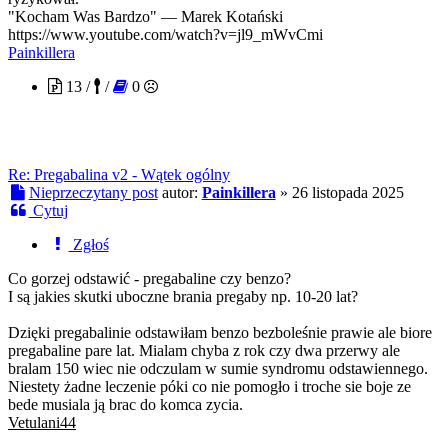
"Kocham Was Bardzo" — Marek Kotański
https://www.youtube.com/watch?v=jl9_mWvCmi
Painkillera
13 /
/
0
Re: Pregabalina v2 - Wątek ogólny
Nieprzeczytany post
autor:
Painkillera
»
26 listopada 2025
Cytuj
Zgłoś
Co gorzej odstawić - pregabaline czy benzo?
I są jakies skutki uboczne brania pregaby np. 10-20 lat?
Dzięki pregabalinie odstawiłam benzo bezboleśnie prawie ale biore
pregabaline pare lat. Mialam chyba z rok czy dwa przerwy ale
bralam 150 wiec nie odczulam w sumie syndromu odstawiennego.
Niestety żadne leczenie póki co nie pomogło i troche sie boje ze
bede musiala ją brac do komca zycia.
Vetulani44