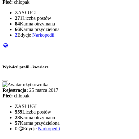
Płeć:
chłopak
ZASŁUGI
271
Liczba postów
84
Karma otrzymana
66
Karma przydzielona
2
Edycje
Narkopedii
Wyświetl profil - kwasiarz
Rejestracja:
25 marca 2017
Płeć:
chłopak
ZASŁUGI
559
Liczba postów
28
Karma otrzymana
57
Karma przydzielona
0
Edycje
Narkopedii