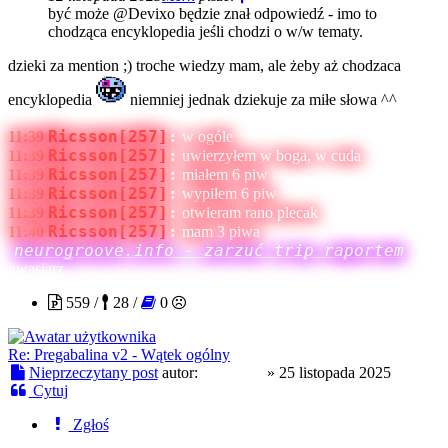
być może @Devixo będzie znał odpowiedź - imo to
chodząca encyklopedia jeśli chodzi o w/w tematy.
dzieki za mention ;) troche wiedzy mam, ale żeby aż chodzaca
encyklopedia
niemniej jednak dziekuje za miłe słowa ^^
Ricsson[257]
:
11:39
w ogóle
Ricsson[257]
:
11:39
uwierzyłem w boga, w cuda
Ricsson[257]
:
11:39
miałem 6 piw
Ricsson[257]
:
11:39
wypiłem 6 piw
Ricsson[257]
:
11:39
otwieram rano plecak
Ricsson[257]
:
11:40
mam 3 piwa
neurogroove.info - zarzuć trip raportem
kwasiarz
559 /
28 /
0
Re: Pregabalina v2 - Wątek ogólny
Nieprzeczytany post
autor:
kwasiarz
»
25 listopada 2025
Cytuj
Zgłoś