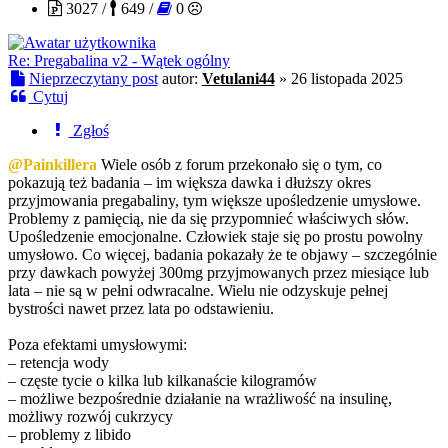
3027 /
649 /
0
Re: Pregabalina v2 - Wątek ogólny
Nieprzeczytany post
autor:
Vetulani44
»
26 listopada 2025
Cytuj
Zgłoś
@Painkillera
Wiele osób z forum przekonało się o tym, co
pokazują też badania – im większa dawka i dłuższy okres
przyjmowania pregabaliny, tym większe upośledzenie umysłowe.
Problemy z pamięcią, nie da się przypomnieć właściwych słów.
Upośledzenie emocjonalne. Człowiek staje się po prostu powolny
umysłowo. Co więcej, badania pokazały że te objawy – szczególnie
przy dawkach powyżej 300mg przyjmowanych przez miesiące lub
lata – nie są w pełni odwracalne. Wielu nie odzyskuje pełnej
bystrości nawet przez lata po odstawieniu.
Poza efektami umysłowymi:
– retencja wody
– częste tycie o kilka lub kilkanaście kilogramów
– możliwe bezpośrednie działanie na wrażliwość na insulinę,
możliwy rozwój cukrzycy
– problemy z libido