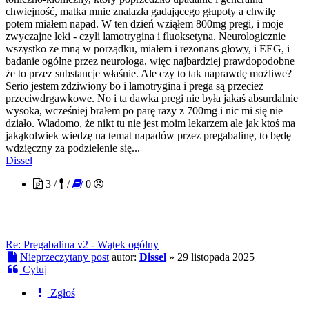
chwiejność, matka mnie znalazła gadającego głupoty a chwilę
potem miałem napad. W ten dzień wziąłem 800mg pregi, i moje
zwyczajne leki - czyli lamotrygina i fluoksetyna. Neurologicznie
wszystko ze mną w porządku, miałem i rezonans głowy, i EEG, i
badanie ogólne przez neurologa, więc najbardziej prawdopodobne
że to przez substancje właśnie. Ale czy to tak naprawdę możliwe?
Serio jestem zdziwiony bo i lamotrygina i prega są przecież
przeciwdrgawkowe. No i ta dawka pregi nie była jakaś absurdalnie
wysoka, wcześniej brałem po parę razy z 700mg i nic mi się nie
działo. Wiadomo, że nikt tu nie jest moim lekarzem ale jak ktoś ma
jakąkolwiek wiedzę na temat napadów przez pregabalinę, to będę
wdzięczny za podzielenie się...
Dissel
3 /
/
0
Re: Pregabalina v2 - Wątek ogólny
Nieprzeczytany post
autor:
Dissel
»
29 listopada 2025
Cytuj
Zgłoś