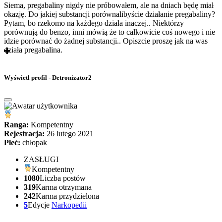
Siema, pregabaliny nigdy nie próbowałem, ale na dniach będę miał
okazję. Do jakiej substancji porównalibyście działanie pregabaliny?
Pytam, bo rzekomo na każdego działa inaczej.. Niektórzy
porównują do benzo, inni mówią że to całkowicie coś nowego i nie
idzie porównać do żadnej substancji.. Opiszcie proszę jak na was
działa pregabalina.
Wyświetl profil - Detronizator2
Ranga:
Kompetentny
Rejestracja:
26 lutego 2021
Płeć:
chłopak
ZASŁUGI
Kompetentny
1080
Liczba postów
319
Karma otrzymana
242
Karma przydzielona
5
Edycje
Narkopedii