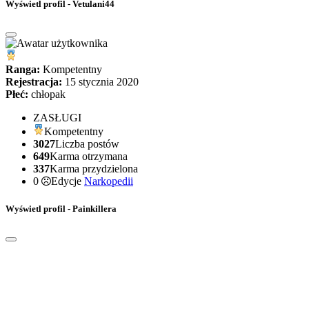
Wyświetl profil - Vetulani44
Ranga:
Kompetentny
Rejestracja:
15 stycznia 2020
Płeć:
chłopak
ZASŁUGI
Kompetentny
3027
Liczba postów
649
Karma otrzymana
337
Karma przydzielona
0
Edycje
Narkopedii
Wyświetl profil - Painkillera