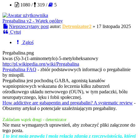
1080 /
319 /
5
Pregabalina v2 - Wątek ogólny
Nieprzeczytany post
autor:
Detronizator2
»
17 listopada 2025
Cytuj
Zgłoś
Pregabalina.png
kwas (
S
)-3-(1-aminometylo)-5-metyloheksanowy
http://pl.wikipedia.org/wiki/Pregabalina
Pregabalina FAQ
- zbiór podstawowych informacji o pregabalinie
by misspill.
Pregabalina jest pochodną GABA, agonistą kanałów
wapniopniowych wskazana do leczenia kilku zaburzeń
ośrodkowego układu nerwowego (OUN), w tym padaczki, bólu
neuropatycznego, lęku i fobii społecznej.
How addictive are gabapentin and pregabalin? A systematic review
-
Obszerny artykuł o potencjale uzależniającym pregabaliny.
Zakładam wątek drugi - detornizator
Nie masz wymaganych uprawnień, aby zobaczyć pliki załączone do
tego posta.
I to jest moja prawda i moja relacja zdania z rzeczywistością, której