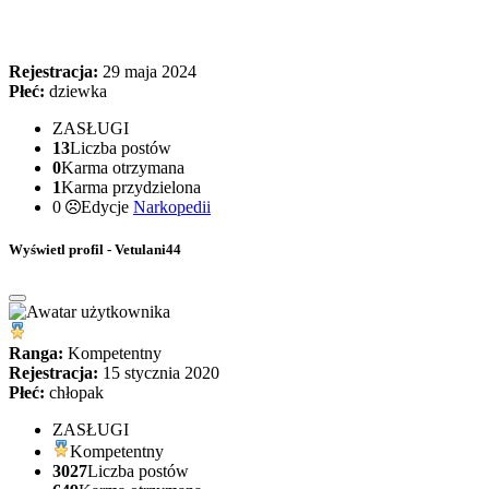
Rejestracja:
29 maja 2024
Płeć:
dziewka
ZASŁUGI
13
Liczba postów
0
Karma otrzymana
1
Karma przydzielona
0
Edycje
Narkopedii
Wyświetl profil - Vetulani44
Ranga:
Kompetentny
Rejestracja:
15 stycznia 2020
Płeć:
chłopak
ZASŁUGI
Kompetentny
3027
Liczba postów