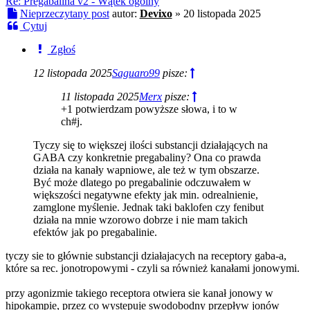
Re: Pregabalina v2 - Wątek ogólny
Nieprzeczytany post
autor:
Devixo
»
20 listopada 2025
Cytuj
Zgłoś
12 listopada 2025
Saguaro99
pisze:
11 listopada 2025
Merx
pisze:
+1 potwierdzam powyższe słowa, i to w
ch#j.
Tyczy się to większej ilości substancji działających na
GABA czy konkretnie pregabaliny? Ona co prawda
działa na kanały wapniowe, ale też w tym obszarze.
Być może dlatego po pregabalinie odczuwałem w
większości negatywne efekty jak min. odrealnienie,
zamglone myślenie. Jednak taki baklofen czy fenibut
działa na mnie wzorowo dobrze i nie mam takich
efektów jak po pregabalinie.
tyczy sie to głównie substancji działajacych na receptory gaba-a,
które sa rec. jonotropowymi - czyli sa również kanałami jonowymi.
przy agonizmie takiego receptora otwiera sie kanał jonowy w
hipokampie, przez co wystepuje swodobodny przepływ jonów