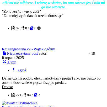
nikt mi nie odbierze. I wierzę w słońce, bo ono zawsze jest i nikt mi
go nie odbierze.
"Żona kocha, warto żyć!"
"Do mniejszych dawek trzeba dorosnąć"
EscapeFromDeadIsland
87 /
8 /
0
Re: Pregabalina v2 - Wątek ogólny
Nieprzeczytany post
autor:
EscapeFromDeadIsland
»
19
listopada 2025
Cytuj
Zgłoś
Da się czymś podbić efekt narkotyczny pregi?Tylko nie benzo bo
ono mi dosłownie wyłącza fazę po predze.
Devixo
271 /
84 /
2