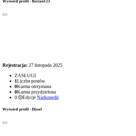
Wyświetl profil - florian123
Rejestracja:
27 listopada 2025
ZASŁUGI
1
Liczba postów
0
Karma otrzymana
0
Karma przydzielona
0
Edycje
Narkopedii
Wyświetl profil - Dissel