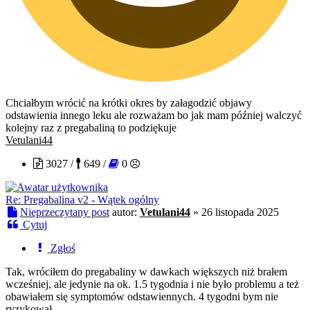
Chciałbym wrócić na krótki okres by załagodzić objawy
odstawienia innego leku ale rozważam bo jak mam później walczyć
kolejny raz z pregabaliną to podziękuje
Vetulani44
3027 /
649 /
0
Re: Pregabalina v2 - Wątek ogólny
Nieprzeczytany post
autor:
Vetulani44
»
26 listopada 2025
Cytuj
Zgłoś
Tak, wróciłem do pregabaliny w dawkach większych niż brałem
wcześniej, ale jedynie na ok. 1.5 tygodnia i nie było problemu a też
obawiałem się symptomów odstawiennych. 4 tygodni bym nie
ryzykował.