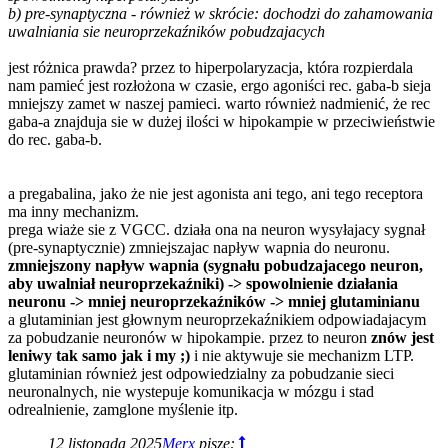
b) pre-synaptyczna - również w skrócie: dochodzi do zahamowania
uwalniania sie neuroprzekaźników pobudzajacych
jest różnica prawda? przez to hiperpolaryzacja, która rozpierdala
nam pamieć jest rozłożona w czasie, ergo agoniści rec. gaba-b sieja
mniejszy zamet w naszej pamieci. warto również nadmienić, że rec
gaba-a znajduja sie w dużej ilości w hipokampie w przeciwieństwie
do rec. gaba-b.
a pregabalina, jako że nie jest agonista ani tego, ani tego receptora
ma inny mechanizm.
prega wiaże sie z VGCC. działa ona na neuron wysyłajacy sygnał
(pre-synaptycznie) zmniejszajac napływ wapnia do neuronu.
zmniejszony napływ wapnia (sygnału pobudzajacego neuron,
aby uwalniał neuroprzekaźniki) -> spowolnienie działania
neuronu -> mniej neuroprzekaźników -> mniej glutaminianu
a glutaminian jest głownym neuroprzekaźnikiem odpowiadajacym
za pobudzanie neuronów w hipokampie. przez to neuron
znów jest
leniwy tak samo jak i my ;)
i nie aktywuje sie mechanizm LTP.
glutaminian również jest odpowiedzialny za pobudzanie sieci
neuronalnych, nie wystepuje komunikacja w mózgu i stad
odrealnienie, zamglone myślenie itp.
12 listopada 2025
Merx
pisze: