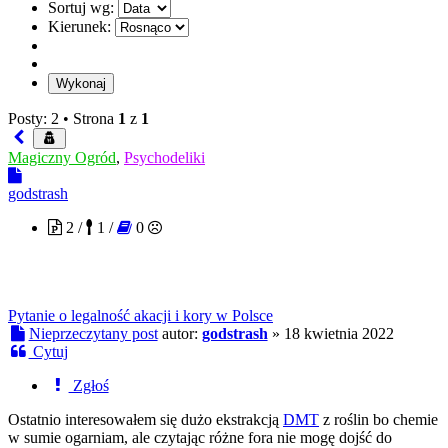
Sortuj wg:
Kierunek:
Posty: 2 •
Strona
1
z
1
Magiczny Ogród
,
Psychodeliki
godstrash
2 /
1 /
0
Pytanie o legalność akacji i kory w Polsce
Nieprzeczytany post
autor:
godstrash
»
18 kwietnia 2022
Cytuj
Zgłoś
Ostatnio interesowałem się dużo ekstrakcją
DMT
z roślin bo chemie
w sumie ogarniam, ale czytając różne fora nie mogę dojść do