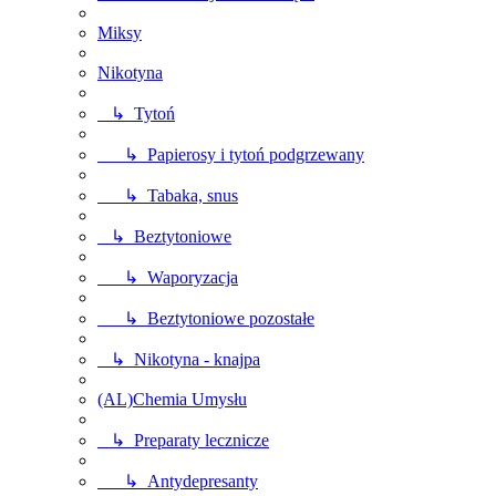
Miksy
Nikotyna
↳ Tytoń
↳ Papierosy i tytoń podgrzewany
↳ Tabaka, snus
↳ Beztytoniowe
↳ Waporyzacja
↳ Beztytoniowe pozostałe
↳ Nikotyna - knajpa
(AL)Chemia Umysłu
↳ Preparaty lecznicze
↳ Antydepresanty