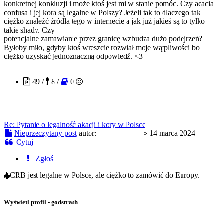
konkretnej konkluzji i może ktoś jest mi w stanie pomóc. Czy acacia
confusa i jej kora są legalne w Polszy? Jeżeli tak to dlaczego tak
ciężko znaleźć źródła tego w internecie a jak już jakieś są to tylko
takie shady. Czy
potencjalne zamawianie przez granicę wzbudza dużo podejrzeń?
Byłoby miło, gdyby ktoś wreszcie rozwiał moje wątpliwości bo
ciężko uzyskać jednoznaczną odpowiedź. <3
TrippyHippy
49 /
8 /
0
Re: Pytanie o legalność akacji i kory w Polsce
Nieprzeczytany post
autor:
TrippyHippy
»
14 marca 2024
Cytuj
Zgłoś
ACRB jest legalne w Polsce, ale ciężko to zamówić do Europy.
Wyświetl profil - godstrash