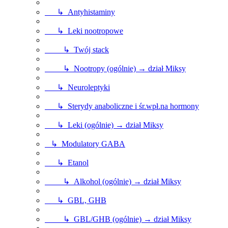
↳ Antyhistaminy
↳ Leki nootropowe
↳ Twój stack
↳ Nootropy (ogólnie) → dział Miksy
↳ Neuroleptyki
↳ Sterydy anaboliczne i śr.wpł.na hormony
↳ Leki (ogólnie) → dział Miksy
↳ Modulatory GABA
↳ Etanol
↳ Alkohol (ogólnie) → dział Miksy
↳ GBL, GHB
↳ GBL/GHB (ogólnie) → dział Miksy