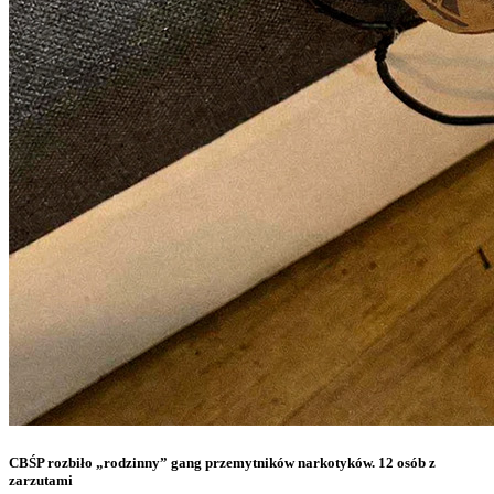
CBŚP rozbiło „rodzinny” gang przemytników narkotyków. 12 osób z
zarzutami