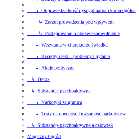
↳ Odpowiedzialność dyscyplinarna i karna ogólna
↳ Zarzut prowadzenia pod wpływem
↳ Postępowanie o ubezwłasnowolnienie
↳ Wezwania w charakterze świadka
↳ Recepty i leki – problemy i pytania
↳ Akcje polityczne
↳ Detox
↳ Substancje psychoaktywne
↳ Narkotyki za granicą
↳ Testy na obecność i tożsamość narkotyków
↳ Substancje psychoaktywne a człowiek
Magiczny Ogród