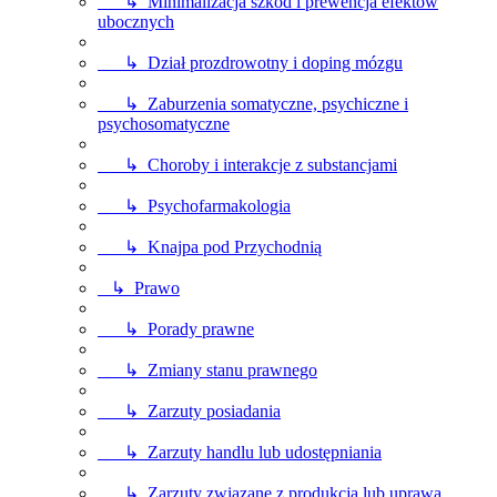
↳ Minimalizacja szkód i prewencja efektów
ubocznych
↳ Dział prozdrowotny i doping mózgu
↳ Zaburzenia somatyczne, psychiczne i
psychosomatyczne
↳ Choroby i interakcje z substancjami
↳ Psychofarmakologia
↳ Knajpa pod Przychodnią
↳ Prawo
↳ Porady prawne
↳ Zmiany stanu prawnego
↳ Zarzuty posiadania
↳ Zarzuty handlu lub udostępniania
↳ Zarzuty związane z produkcją lub uprawą