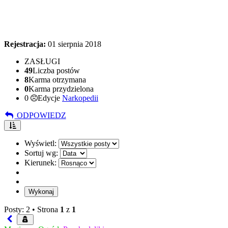
Rejestracja:
01 sierpnia 2018
ZASŁUGI
49
Liczba postów
8
Karma otrzymana
0
Karma przydzielona
0
Edycje
Narkopedii
ODPOWIEDZ
Wyświetl:
Sortuj wg:
Kierunek:
Posty: 2 •
Strona
1
z
1