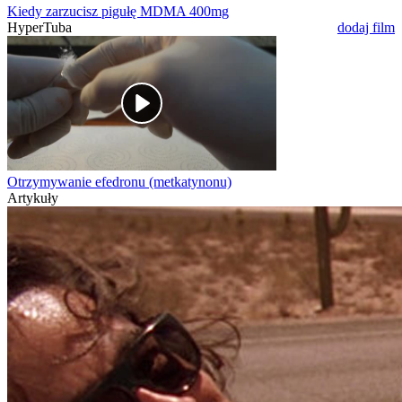
Kiedy zarzucisz pigułę MDMA 400mg
HyperTuba
dodaj film
Otrzymywanie efedronu (metkatynonu)
Artykuły