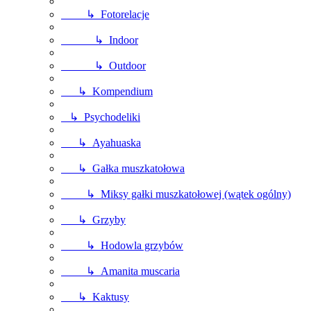
↳ Fotorelacje
↳ Indoor
↳ Outdoor
↳ Kompendium
↳ Psychodeliki
↳ Ayahuaska
↳ Gałka muszkatołowa
↳ Miksy gałki muszkatołowej (wątek ogólny)
↳ Grzyby
↳ Hodowla grzybów
↳ Amanita muscaria
↳ Kaktusy