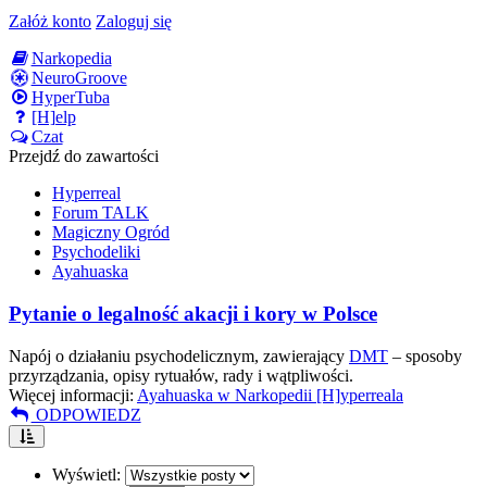
Załóż konto
Zaloguj się
Narkopedia
NeuroGroove
HyperTuba
[H]elp
Czat
Przejdź do zawartości
Hyperreal
Forum TALK
Magiczny Ogród
Psychodeliki
Ayahuaska
Pytanie o legalność akacji i kory w Polsce
Napój o działaniu psychodelicznym, zawierający
DMT
– sposoby
przyrządzania, opisy rytuałów, rady i wątpliwości.
Więcej informacji:
Ayahuaska w Narkopedii [H]yperreala
ODPOWIEDZ
Wyświetl: