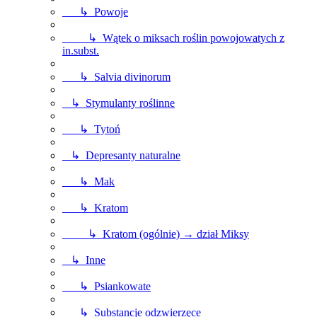
↳ Powoje
↳ Wątek o miksach roślin powojowatych z
in.subst.
↳ Salvia divinorum
↳ Stymulanty roślinne
↳ Tytoń
↳ Depresanty naturalne
↳ Mak
↳ Kratom
↳ Kratom (ogólnie) → dział Miksy
↳ Inne
↳ Psiankowate
↳ Substancje odzwierzęce