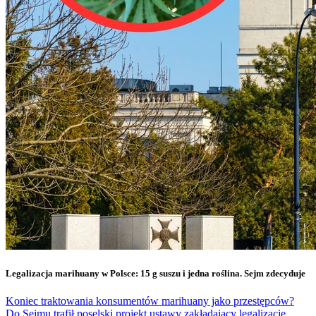
Legalizacja marihuany w Polsce: 15 g suszu i jedna roślina. Sejm zdecyduje
Koniec traktowania konsumentów marihuany jako przestępców?
Do Sejmu trafił poselski projekt ustawy zakładający legalizację