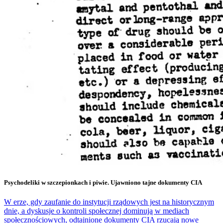
Psychodeliki w szczepionkach i piwie. Ujawniono tajne dokumenty CIA
W erze, gdy zaufanie do instytucji rządowych jest na historycznym
dnie, a dyskusje o kontroli społecznej dominują w mediach
społecznościowych, odtajnione dokumenty CIA rzucają nowe