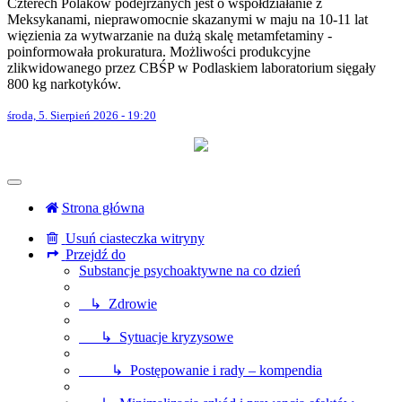
Czterech Polaków podejrzanych jest o współdziałanie z
Meksykanami, nieprawomocnie skazanymi w maju na 10-11 lat
więzienia za wytwarzanie na dużą skalę metamfetaminy -
poinformowała prokuratura. Możliwości produkcyjne
zlikwidowanego przez CBŚP w Podlaskiem laboratorium sięgały
800 kg narkotyków.
środa, 5. Sierpień 2026 - 19:20
Strona główna
Usuń ciasteczka witryny
Przejdź do
Substancje psychoaktywne na co dzień
↳ Zdrowie
↳ Sytuacje kryzysowe
↳ Postępowanie i rady – kompendia