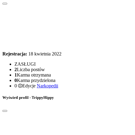
Rejestracja:
18 kwietnia 2022
ZASŁUGI
2
Liczba postów
1
Karma otrzymana
0
Karma przydzielona
0
Edycje
Narkopedii
Wyświetl profil - TrippyHippy