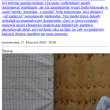
był jedynie uproszczeniem. Owszem, coffeeshopy mogły
sprzedawać marihuanę, ale ich zaopatrzenie wciąż funkcjonowało w
szarej strefie. Sprzedaż „z przodu” była tolerowana, lecz dostawy
„od zaplecza” pozostawały nielegalne. Ten model przez dekady
uchodził za pragmatyczny kompromis, choć w rzeczywistości
stanowił raczej elegancko opakowaną hipokryzję: państwo
akceptowało detal, przymykając oko na fakt, że cały wcześniejszy
łańcuch dostaw znajduje się poza prawem.
poniedziałek, 27. Kwiecień 2026 - 18:00
Newsy