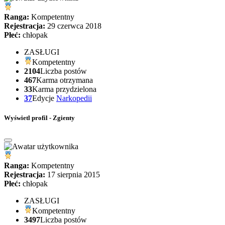
Ranga:
Kompetentny
Rejestracja:
29 czerwca 2018
Płeć:
chłopak
ZASŁUGI
Kompetentny
2104
Liczba postów
467
Karma otrzymana
33
Karma przydzielona
37
Edycje
Narkopedii
Wyświetl profil - Zgienty
Ranga:
Kompetentny
Rejestracja:
17 sierpnia 2015
Płeć:
chłopak
ZASŁUGI
Kompetentny
3497
Liczba postów