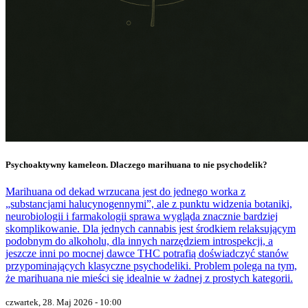
Psychoaktywny kameleon. Dlaczego marihuana to nie psychodelik?
Marihuana od dekad wrzucana jest do jednego worka z
„substancjami halucynogennymi”, ale z punktu widzenia botaniki,
neurobiologii i farmakologii sprawa wygląda znacznie bardziej
skomplikowanie. Dla jednych cannabis jest środkiem relaksującym
podobnym do alkoholu, dla innych narzędziem introspekcji, a
jeszcze inni po mocnej dawce THC potrafią doświadczyć stanów
przypominających klasyczne psychodeliki. Problem polega na tym,
że marihuana nie mieści się idealnie w żadnej z prostych kategorii.
czwartek, 28. Maj 2026 - 10:00