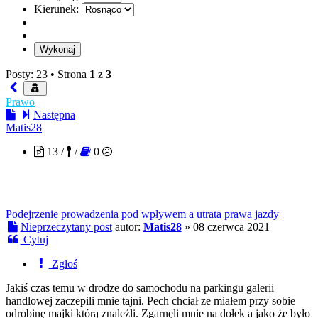
Kierunek:
Posty: 23 •
Strona
1
z
3
Prawo
Następna
Matis28
13 /
/
0
Podejrzenie prowadzenia pod wpływem a utrata prawa jazdy
Nieprzeczytany post
autor:
Matis28
»
08 czerwca 2021
Cytuj
Zgłoś
Jakiś czas temu w drodze do samochodu na parkingu galerii
handlowej zaczepili mnie tajni. Pech chciał ze miałem przy sobie
odrobinę majki którą znaleźli. Zgarnęli mnie na dołek a jako że było