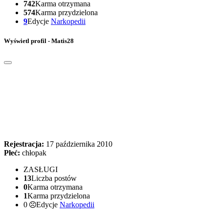
742
Karma otrzymana
574
Karma przydzielona
9
Edycje
Narkopedii
Wyświetl profil - Matis28
Rejestracja:
17 października 2010
Płeć:
chłopak
ZASŁUGI
13
Liczba postów
0
Karma otrzymana
1
Karma przydzielona
0
Edycje
Narkopedii