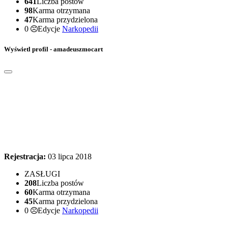
641
Liczba postów
98
Karma otrzymana
47
Karma przydzielona
0
Edycje
Narkopedii
Wyświetl profil - amadeuszmocart
Rejestracja:
03 lipca 2018
ZASŁUGI
208
Liczba postów
60
Karma otrzymana
45
Karma przydzielona
0
Edycje
Narkopedii