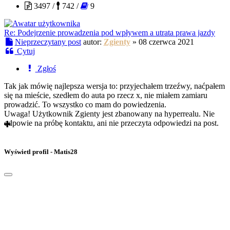
3497 /
742 /
9
Re: Podejrzenie prowadzenia pod wpływem a utrata prawa jazdy
Nieprzeczytany post
autor:
Zgienty
»
08 czerwca 2021
Cytuj
Zgłoś
Tak jak mówię najlepsza wersja to: przyjechałem trzeźwy, naćpałem
się na mieście, szedłem do auta po rzecz x, nie miałem zamiaru
prowadzić. To wszystko co mam do powiedzenia.
Uwaga! Użytkownik Zgienty jest zbanowany na hyperrealu. Nie
odpowie na próbę kontaktu, ani nie przeczyta odpowiedzi na post.
Wyświetl profil - Matis28