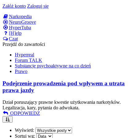
Załóż konto
Zaloguj się
Narkopedia
NeuroGroove
HyperTuba
[H]elp
Czat
Przejdź do zawartości
Hyperreal
Forum TALK
Substancje psychoaktywne na co dzień
Prawo
Podejrzenie prowadzenia pod wpływem a utrata
prawa jazdy
Dział poruszający prawne kwestie użytkowania narkotyków.
Legalizacja, kary, pytania do adwokata.
ODPOWIEDZ
Wyświetl:
Sortuj wg: