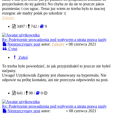
przyjechalem do tej galerii:( No chyba ze da sie to jeszcze jakos
pozmieniac i cos ugrac. Teraz juz wiem ze trzeba bylo to inaczej
rozegrac ale madry polak po szkodzie :(
Zgienty
3497 /
742 /
9
Re: Podejrzenie prowadzenia pod wpływem a utrata prawa jazdy
Nieprzeczytany post
autor:
Zgienty
»
08 czerwca 2021
Cytuj
Zgłoś
To trzeba było powiedzieć, że jak przyjeżdżałeś to jeszcze nie byłeś
naćpany.
Uwaga! Użytkownik Zgienty jest zbanowany na hyperrealu. Nie
odpowie na próbę kontaktu, ani nie przeczyta odpowiedzi na post.
Carlosa
641 /
98 /
0
Re: Podejrzenie prowadzenia pod wpływem a utrata prawa jazdy
Nieprzeczytany post
autor:
Carlosa
»
08 czerwca 2021