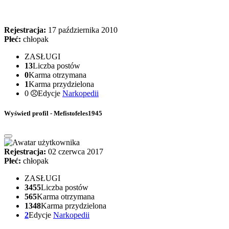
Rejestracja:
17 października 2010
Płeć:
chłopak
ZASŁUGI
13
Liczba postów
0
Karma otrzymana
1
Karma przydzielona
0
Edycje
Narkopedii
Wyświetl profil - Mefistofeles1945
Rejestracja:
02 czerwca 2017
Płeć:
chłopak
ZASŁUGI
3455
Liczba postów
565
Karma otrzymana
1348
Karma przydzielona
2
Edycje
Narkopedii