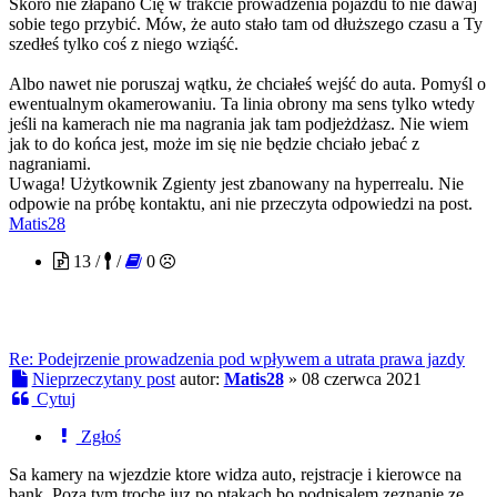
Skoro nie złapano Cię w trakcie prowadzenia pojazdu to nie dawaj
sobie tego przybić. Mów, że auto stało tam od dłuższego czasu a Ty
szedłeś tylko coś z niego wziąść.
Albo nawet nie poruszaj wątku, że chciałeś wejść do auta. Pomyśl o
ewentualnym okamerowaniu. Ta linia obrony ma sens tylko wtedy
jeśli na kamerach nie ma nagrania jak tam podjeżdżasz. Nie wiem
jak to do końca jest, może im się nie będzie chciało jebać z
nagraniami.
Uwaga! Użytkownik Zgienty jest zbanowany na hyperrealu. Nie
odpowie na próbę kontaktu, ani nie przeczyta odpowiedzi na post.
Matis28
13 /
/
0
Re: Podejrzenie prowadzenia pod wpływem a utrata prawa jazdy
Nieprzeczytany post
autor:
Matis28
»
08 czerwca 2021
Cytuj
Zgłoś
Sa kamery na wjezdzie ktore widza auto, rejstracje i kierowce na
bank. Poza tym troche juz po ptakach bo podpisalem zeznanie ze