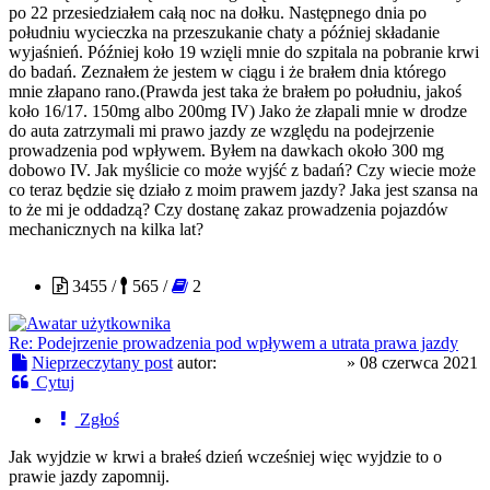
po 22 przesiedziałem całą noc na dołku. Następnego dnia po
południu wycieczka na przeszukanie chaty a później składanie
wyjaśnień. Później koło 19 wzięli mnie do szpitala na pobranie krwi
do badań. Zeznałem że jestem w ciągu i że brałem dnia którego
mnie złapano rano.(Prawda jest taka że brałem po południu, jakoś
koło 16/17. 150mg albo 200mg IV) Jako że złapali mnie w drodze
do auta zatrzymali mi prawo jazdy ze względu na podejrzenie
prowadzenia pod wpływem. Byłem na dawkach około 300 mg
dobowo IV. Jak myślicie co może wyjść z badań? Czy wiecie może
co teraz będzie się działo z moim prawem jazdy? Jaka jest szansa na
to że mi je oddadzą? Czy dostanę zakaz prowadzenia pojazdów
mechanicznych na kilka lat?
Mefistofeles1945
3455 /
565 /
2
Re: Podejrzenie prowadzenia pod wpływem a utrata prawa jazdy
Nieprzeczytany post
autor:
Mefistofeles1945
»
08 czerwca 2021
Cytuj
Zgłoś
Jak wyjdzie w krwi a brałeś dzień wcześniej więc wyjdzie to o
prawie jazdy zapomnij.