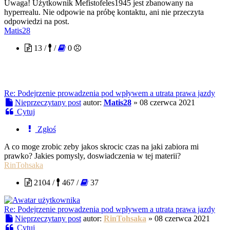
Uwaga! Użytkownik Mefistofeles1945 jest zbanowany na
hyperrealu. Nie odpowie na próbę kontaktu, ani nie przeczyta
odpowiedzi na post.
Matis28
13 /
/
0
Re: Podejrzenie prowadzenia pod wpływem a utrata prawa jazdy
Nieprzeczytany post
autor:
Matis28
»
08 czerwca 2021
Cytuj
Zgłoś
A co moge zrobic zeby jakos skrocic czas na jaki zabiora mi
prawko? Jakies pomysly, doswiadczenia w tej materii?
RinTohsaka
2104 /
467 /
37
Re: Podejrzenie prowadzenia pod wpływem a utrata prawa jazdy
Nieprzeczytany post
autor:
RinTohsaka
»
08 czerwca 2021
Cytuj