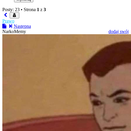
Posty: 23 •
Strona
1
z
3
Prawo
Następna
NarkoMemy
dodaj swój