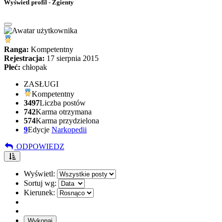
Wyświetl profil - Zgienty
Ranga:
Kompetentny
Rejestracja:
17 sierpnia 2015
Płeć:
chłopak
ZASŁUGI
Kompetentny
3497
Liczba postów
742
Karma otrzymana
574
Karma przydzielona
9
Edycje
Narkopedii
ODPOWIEDZ
Wyświetl:
Sortuj wg:
Kierunek: