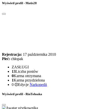
Wyświetl profil - Matis28
Rejestracja:
17 października 2010
Płeć:
chłopak
ZASŁUGI
13
Liczba postów
0
Karma otrzymana
1
Karma przydzielona
0
Edycje
Narkopedii
Wyświetl profil - RinTohsaka