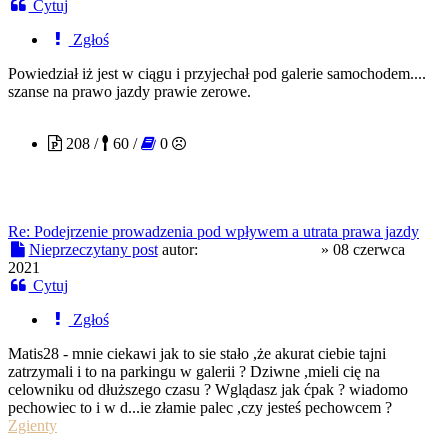
Cytuj
Zgłoś
Powiedział iż jest w ciągu i przyjechał pod galerie samochodem....
szanse na prawo jazdy prawie zerowe.
amadeuszmocart
208 /
60 /
0
Re: Podejrzenie prowadzenia pod wpływem a utrata prawa jazdy
Nieprzeczytany post
autor:
amadeuszmocart
»
08 czerwca
2021
Cytuj
Zgłoś
Matis28 - mnie ciekawi jak to sie stało ,że akurat ciebie tajni
zatrzymali i to na parkingu w galerii ? Dziwne ,mieli cię na
celowniku od dłuższego czasu ? Wglądasz jak ćpak ? wiadomo
pechowiec to i w d...ie złamie palec ,czy jesteś pechowcem ?
Zgienty