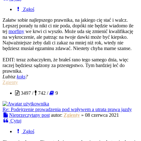
Zgłoś
Załatw sobie najlepszego prawnika, na jakiego cię stać i walcz.
Lepszej porady tu nikt ci nie poda, dopóki nie będzie wiadomo ile
tej
morfiny
we krwi ci wyszło. Może uda się zmienić kwalifikację
na wykroczenie, ale patrząc na twoje dawki może być kiepsko.
Najważniejsze żeby dali ci zakaz na mniej niż rok, wtedy nie
będziesz musiał egzaminu zdawać. Niestety chyba marne szanse.
EDIT: teraz zobaczyłem, że brałeś rano tego samego dnia, więc
raczej będziesz sądzony za przestępstwo. Tym bardziej leć do
prawnika.
Lubisz
koks
?
Zgienty
3497 /
742 /
9
Re: Podejrzenie prowadzenia pod wpływem a utrata prawa jazdy
Nieprzeczytany post
autor:
Zgienty
»
08 czerwca 2021
Cytuj
Zgłoś