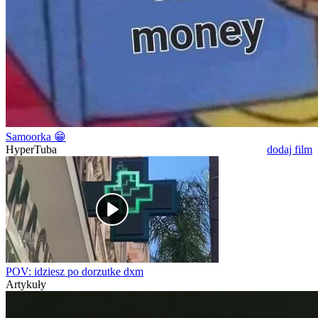
Samoorka 😁
HyperTuba
dodaj film
POV: idziesz po dorzutke dxm
Artykuły