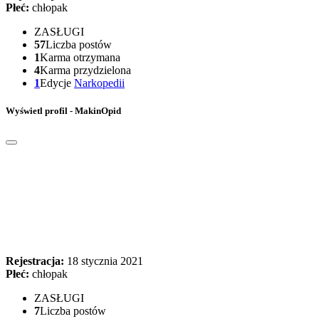
Płeć:
chłopak
ZASŁUGI
57
Liczba postów
1
Karma otrzymana
4
Karma przydzielona
1
Edycje
Narkopedii
Wyświetl profil - MakinOpid
Rejestracja:
18 stycznia 2021
Płeć:
chłopak
ZASŁUGI
7
Liczba postów