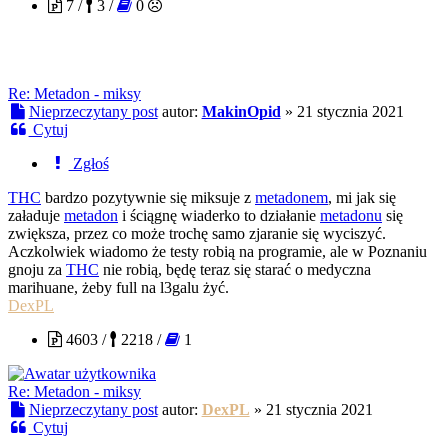
7 /
3 /
0
Re: Metadon - miksy
Nieprzeczytany post
autor:
MakinOpid
»
21 stycznia 2021
Cytuj
Zgłoś
THC
bardzo pozytywnie się miksuje z
metadonem
, mi jak się
załaduje
metadon
i ściągnę wiaderko to działanie
metadonu
się
zwiększa, przez co może trochę samo zjaranie się wyciszyć.
Aczkolwiek wiadomo że testy robią na programie, ale w Poznaniu
gnoju za
THC
nie robią, będę teraz się starać o medyczna
marihuane, żeby full na l3galu żyć.
DexPL
4603 /
2218 /
1
Re: Metadon - miksy
Nieprzeczytany post
autor:
DexPL
»
21 stycznia 2021
Cytuj