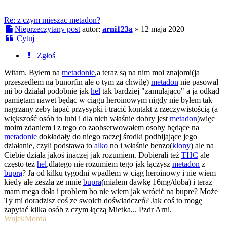
Re: z czym mieszac metadon?
Nieprzeczytany post
autor:
arni123a
»
12 maja 2020
Cytuj
Zgłoś
Witam. Byłem na
metadonie
,a teraz są na nim moi znajomi(ja
przeszedłem na bunorfin ale o tym za chwilę)
metadon
nie pasował
mi bo działał podobnie jak
hel
tak bardziej "zamulająco" a ja odkąd
pamiętam nawet będąc w ciągu heroinowym nigdy nie byłem tak
nagrzany zeby łapać przysypki i tracić kontakt z rzeczywistością (a
większość osób to lubi i dla nich właśnie dobry jest
metadon
)więc
moim zdaniem i z tego co zaobserwowałem osoby będące na
metadonie
dokładały do niego raczej środki podbijające jego
działanie, czyli podstawa to
alko
no i właśnie benzo(
klony
) ale na
Ciebie działa jakoś inaczej jak rozumiem. Dobierali też
THC
ale
często też
hel
.dlatego nie rozumiem tego jak łączysz
metadon
z
buprą
? Ja od kilku tygodni wpadłem w ciąg heroinowy i nie wiem
kiedy ale zeszła ze mnie
bupra
(miałem dawkę 16mg/doba) i teraz
mam mega doła i problem bo nie wiem jak wrócić na bupre? Może
Ty mi doradzisz coś ze swoich doświadczeń? Jak coś to mogę
zapytać kilka osób z czym łączą Mietka... Pzdr Arni.
WujekMorda