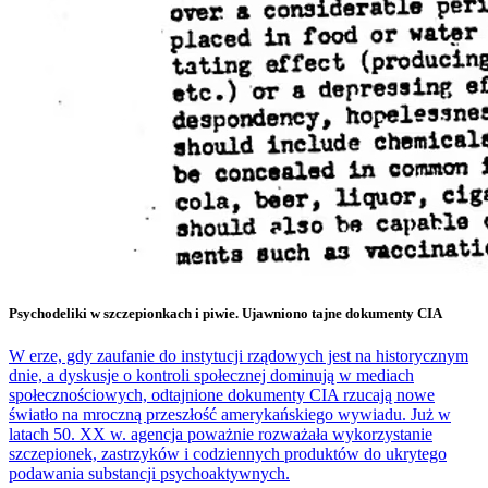
Psychodeliki w szczepionkach i piwie. Ujawniono tajne dokumenty CIA
W erze, gdy zaufanie do instytucji rządowych jest na historycznym
dnie, a dyskusje o kontroli społecznej dominują w mediach
społecznościowych, odtajnione dokumenty CIA rzucają nowe
światło na mroczną przeszłość amerykańskiego wywiadu. Już w
latach 50. XX w. agencja poważnie rozważała wykorzystanie
szczepionek, zastrzyków i codziennych produktów do ukrytego
podawania substancji psychoaktywnych.