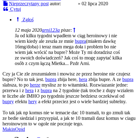
Nieprzeczytany post
autor:
xor512
»
02 lipca 2020
Cytuj
Zgłoś
12 maja 2020
arni123a
pisze:
Ja od kilku tygodni wpadłem w ciąg heroinowy i nie
wiem kiedy ale zeszła ze mnie
bupra
(miałem dawkę
16mg/doba) i teraz mam mega doła i problem bo nie
wiem jak wrócić na bupre? Może Ty mi doradzisz coś
ze swoich doświadczeń? Jak coś to mogę zapytać kilka
osób z czym łączą Mietka... Pzdr Arni.
Czy ja Cie zle zrozumialem i mowisz ze przez heroine nie czujesz
bupre? No to tak jest.
bupra
zbija here,
hera
zbija bupre. A ze
bupra
slabsza, to po
herze
myslisz ze to witaminki. Rozwiazanie jedne:
przerwa i z
hera
i z
bupra
na 2 tygodnie (tak troche z dupy wzialem
te liczbe ale IMHO po tygodniu jeszcze bedziesz oczekiwal od
bupry
efektu
hery
a efekt przeciez jest o wiele bardziej subtelny.
To tak jak np komus nie w temacie dac 10 tramali, to go zmuli tak
ze bedie siedzial i przysypial, a jak te 10 tramali dasz komus w ciagu
heroinowym to w ogole nie poczuje tego.
MakinOpid