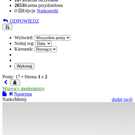
2653
Karma przydzielona
0
Edycje
Narkopedii
ODPOWIEDZ
Wyświetl:
Sortuj wg:
Kierunek:
Posty: 17 •
Strona
1
z
2
Wszyscy moderatorzy
Następna
NarkoMemy
dodaj swój