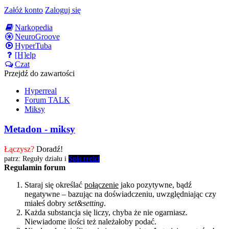
Załóż konto
Zaloguj się
Narkopedia
NeuroGroove
HyperTuba
[H]elp
Czat
Przejdź do zawartości
Hyperreal
Forum TALK
Miksy
Metadon - miksy
Łączysz?
Doradź!
patrz: Reguły działu i
Spis treści
Regulamin forum
Staraj się określać
połączenie
jako pozytywne, bądź
negatywne – bazując na doświadczeniu, uwzględniając czy
miałeś dobry
set&setting
.
Każda substancja się liczy, chyba że nie ogarniasz.
Niewiadome ilości też należałoby podać.