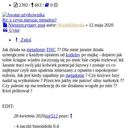
2392 /
663 /
0
Re: z czym mieszac metadon?
Nieprzeczytany post
autor:
WujekMorda
»
12 maja 2020
Cytuj
Zgłoś
Jak działa na
metadonie
THC
?? Dla mnie jaranie działa
synergicznie z każdym opiatem od
kodeiny
po majkę - dopiero jak
sobie ściagne wiadro zaczynają się po mnie fale ciepła rozlewać itd.
Jaranie traci swój jaki kolwiek potencjał fazowy i zostaje co co
najlepsze czyli stan upalenia zmieszany z opiatem i uspokojenie/
euforia. Jak jest kiedy zapalimy po
metadonie
? Czy krzywe fazy
nadal są wytłumione ? Przez ten jakby nie patrzeć silny narkotyk ??
Czy palenie np ma tendencję do nie działania wogole po nim ??
Ktoś próbował ?
EDIT:
28 kwietnia 2020
xor512
pisze:
- 4 paczki bunondolu 0.4