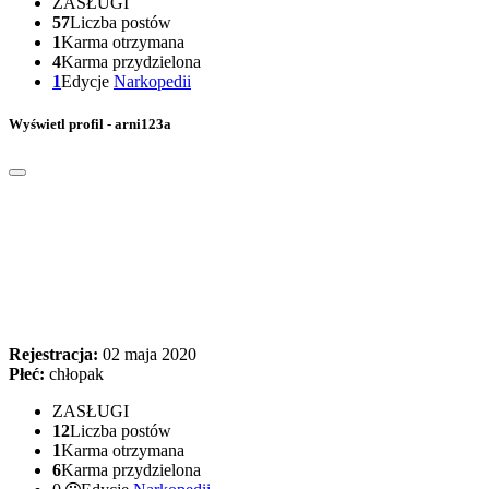
ZASŁUGI
57
Liczba postów
1
Karma otrzymana
4
Karma przydzielona
1
Edycje
Narkopedii
Wyświetl profil - arni123a
Rejestracja:
02 maja 2020
Płeć:
chłopak
ZASŁUGI
12
Liczba postów
1
Karma otrzymana
6
Karma przydzielona