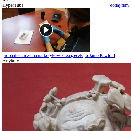
HyperTuba
dodaj film
próba dostarczenia narkotyków z książeczką o Janie Pawle II
Artykuły