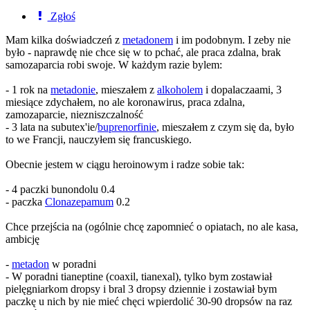
Zgłoś
Mam kilka doświadczeń z
metadonem
i im podobnym. I zeby nie
było - naprawdę nie chce się w to pchać, ale praca zdalna, brak
samozaparcia robi swoje. W każdym razie bylem:
- 1 rok na
metadonie
, mieszałem z
alkoholem
i dopalaczaami, 3
miesiące zdychałem, no ale koronawirus, praca zdalna,
zamozaparcie, niezniszczalność
- 3 lata na subutex'ie/
buprenorfinie
, mieszałem z czym się da, było
to we Francji, nauczyłem się francuskiego.
Obecnie jestem w ciągu heroinowym i radze sobie tak:
- 4 paczki bunondolu 0.4
- paczka
Clonazepamum
0.2
Chce przejścia na (ogólnie chcę zapomnieć o opiatach, no ale kasa,
ambicję
-
metadon
w poradni
- W poradni tianeptine (coaxil, tianexal), tylko bym zostawiał
pielęgniarkom dropsy i bral 3 dropsy dziennie i zostawiał bym
paczkę u nich by nie mieć chęci wpierdolić 30-90 dropsów na raz