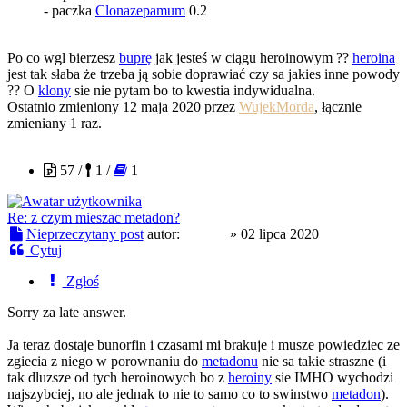
- paczka
Clonazepamum
0.2
Po co wgl bierzesz
buprę
jak jesteś w ciągu heroinowym ??
heroina
jest tak słaba że trzeba ją sobie doprawiać czy sa jakies inne powody
?? O
klony
sie nie pytam bo to kwestia indywidualna.
Ostatnio zmieniony 12 maja 2020 przez
WujekMorda
, łącznie
zmieniany 1 raz.
xor512
57 /
1 /
1
Re: z czym mieszac metadon?
Nieprzeczytany post
autor:
xor512
»
02 lipca 2020
Cytuj
Zgłoś
Sorry za late answer.
Ja teraz dostaje bunorfin i czasami mi brakuje i musze powiedziec ze
zgiecia z niego w porownaniu do
metadonu
nie sa takie straszne (i
tak dluzsze od tych heroinowych bo z
heroiny
sie IMHO wychodzi
najszybciej, no ale jednak to nie to samo co to swinstwo
metadon
).