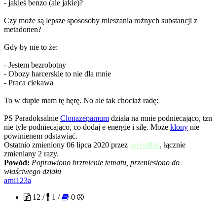
- jakieś benzo (ale jakie)?
Czy może są lepsze spososoby mieszania rożnych substancji z
metadonen?
Gdy by nie to że:
- Jestem bezrobotny
- Obozy harcerskie to nie dla mnie
- Praca ciekawa
To w dupie mam tę hęrę. No ale tak chociaż radę:
PS Paradoksalnie
Clonazepamum
działa na mnie podniecająco, tzn
nie tyle podniecająco, co dodaj e energie i silę. Może
klony
nie
powinienem odstawiać.
Ostatnio zmieniony 06 lipca 2020 przez
surveilled
, łącznie
zmieniany 2 razy.
Powód:
Poprawiono brzmienie tematu, przeniesiono do
właściwego działu
arni123a
12 /
1 /
0