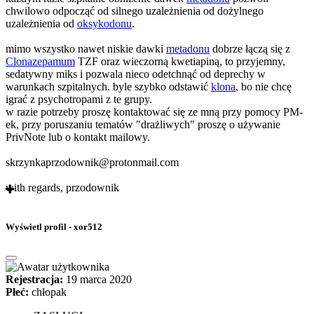
chwilowo odpocząć od silnego uzależnienia od dożylnego
uzależnienia od
oksykodonu
.
mimo wszystko nawet niskie dawki
metadonu
dobrze łączą się z
Clonazepamum
TZF oraz wieczorną kwetiapiną, to przyjemny,
sedatywny miks i pozwala nieco odetchnąć od deprechy w
warunkach szpitalnych. byle szybko odstawić
klona
, bo nie chcę
igrać z psychotropami z te grupy.
w razie potrzeby proszę kontaktować się ze mną przy pomocy PM-
ek, przy poruszaniu tematów "drażliwych" proszę o używanie
PrivNote lub o kontakt mailowy.
skrzynkaprzodownik@protonmail.com
with regards, przodownik
Wyświetl profil - xor512
Rejestracja:
19 marca 2020
Płeć:
chłopak