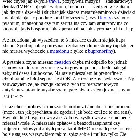
Wiec chyba jak zwykle
trawa
, pozytywna muzyka + standardowyt
detoks (IMHO najlepiej w domu, bo pon ch..j siedziec w szpitalu
jak draznia dzwieki i sluchac jak skacza metamfetaminowe dzieciaki
i napierdalaja sie pouduszkami i wrzeszcza), czyli
klony
czy inne
relanium, tinaneptina czy tam sertrtalina czy tam amitryptylina co
kto woli, jakis busporin, jakas pregabalina, jakis promazin i t.d. i t.p.
A z metadona jak wyszedlem to 3 miesiace czulem sie jak kupa
zlomu. Sprobuj sobie porownac i zobaczyc dobre strony (np taka ze
nie musisz wychodzic z
metadonu
z tylko z
buprenorfiny
).
A pytanie z czym mieszac
metadon
chyba mi odpadlo bo jednak
stanowczo nie zamierzam sie w to gowno pchac, a bede nalegal
zeby mi dawali suboxone. Na razie mieszalem buprenorfine z
clomipramine i doksepine. Jest OK. Ale troche zbyt sedatywnie. Np
zauwazylem ze jak zazyje ktores z tych trojpierscieniowych
antydepresantow to wystarczy mi pare piw a jestem juz naj...ny w
trzy p...dy.
Teraz chce sprobowac mieszac bunorfin z tianeptina i buspironem
(moze.. tzn jak psychiatra sie zgodzi i jak bede czul ze to ma sens).
Ewentualnie buspiron wywale. Albo wszystko wywale i nie bede
mieszal wcale. A mieszanie opiatow z benzodiazepinami czy
trojpierscieniowymi antydepresantami IMHO nie najlepszy pomysl,
bo sie stajesz warzywkiem takim, spisz sobie i mulisz, tylko Cie