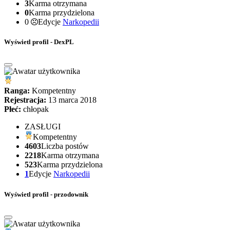
3
Karma otrzymana
0
Karma przydzielona
0
Edycje
Narkopedii
Wyświetl profil - DexPL
Ranga:
Kompetentny
Rejestracja:
13 marca 2018
Płeć:
chłopak
ZASŁUGI
Kompetentny
4603
Liczba postów
2218
Karma otrzymana
523
Karma przydzielona
1
Edycje
Narkopedii
Wyświetl profil - przodownik