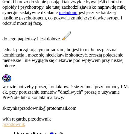
środki bardzo do siebie pasują. i tak zwykle bywa jeśli chodzi o
opioidy i psychotropy, ale tutaj zachodzi zjawisko naprawdę miłej
synergii. sedatywne działanie
metadonu
jest jeszcze bardziej
nasilone psychotropem, co pozwala zmniejszyć dawkę syropu i
odczuć mocniej fazę.
do tego papierosy i jest dobrze.
jednak początkującym odradzam, bo jest to mało bezpieczna
kombinacja i może się nieciekawie skończyć. zresztą połączenie
menelskie i nie wygląda się ciekawie pod wpływem przy niskiej
tolerce.
w razie potrzeby proszę kontaktować się ze mną przy pomocy PM-
ek, przy poruszaniu tematów "drażliwych" proszę o używanie
PrivNote lub o kontakt mailowy.
skrzynkaprzodownik@protonmail.com
with regards, przodownik
przodownik