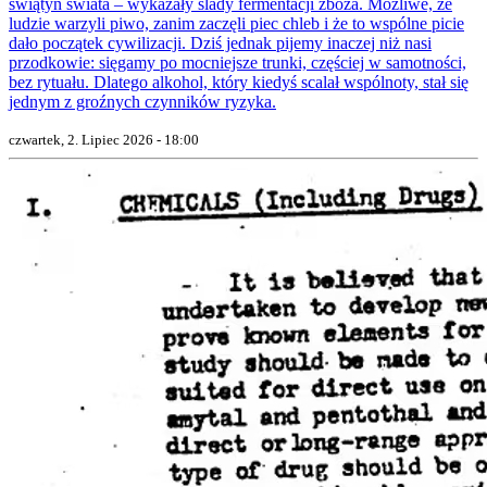
świątyń świata – wykazały ślady fermentacji zboża. Możliwe, że
ludzie warzyli piwo, zanim zaczęli piec chleb i że to wspólne picie
dało początek cywilizacji. Dziś jednak pijemy inaczej niż nasi
przodkowie: sięgamy po mocniejsze trunki, częściej w samotności,
bez rytuału. Dlatego alkohol, który kiedyś scalał wspólnoty, stał się
jednym z groźnych czynników ryzyka.
czwartek, 2. Lipiec 2026 - 18:00