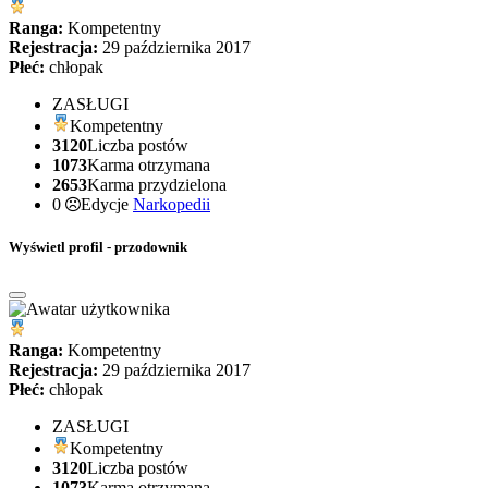
Ranga:
Kompetentny
Rejestracja:
29 października 2017
Płeć:
chłopak
ZASŁUGI
Kompetentny
3120
Liczba postów
1073
Karma otrzymana
2653
Karma przydzielona
0
Edycje
Narkopedii
Wyświetl profil - przodownik
Ranga:
Kompetentny
Rejestracja:
29 października 2017
Płeć:
chłopak
ZASŁUGI
Kompetentny
3120
Liczba postów
1073
Karma otrzymana