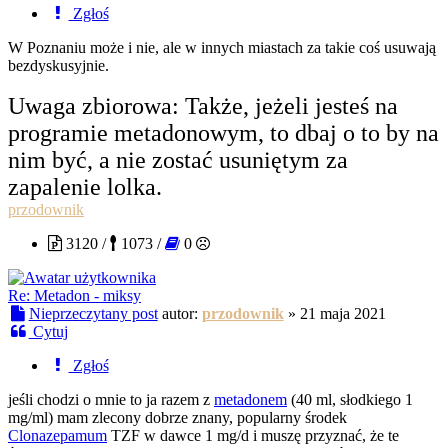
Zgłoś
W Poznaniu może i nie, ale w innych miastach za takie coś usuwają
bezdyskusyjnie.
Uwaga zbiorowa: Także, jeżeli jesteś na
programie metadonowym, to dbaj o to by na
nim być, a nie zostać usuniętym za
zapalenie lolka.
przodownik
3120 /
1073 /
0
Re: Metadon - miksy
Nieprzeczytany post
autor:
przodownik
»
21 maja 2021
Cytuj
Zgłoś
jeśli chodzi o mnie to ja razem z
metadonem
(40 ml, słodkiego 1
mg/ml) mam zlecony dobrze znany, popularny środek
Clonazepamum
TZF w dawce 1 mg/d i muszę przyznać, że te