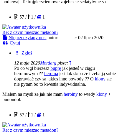
podlewaj. Te trojpierscieniowe zajebiscie sedatytwne sa.
xor512
57 /
1 /
1
Re: z czym mieszac metadon?
Nieprzeczytany post
autor:
xor512
»
02 lipca 2020
Cytuj
Zgłoś
12 maja 2020
Mordarg
pisze:
Po co wgl bierzesz
buprę
jak jesteś w ciągu
heroinowym ??
heroina
jest tak słaba że trzeba ją sobie
doprawiać czy sa jakies inne powody ?? O
klony
sie
nie pytam bo to kwestia indywidualna.
Mialem na mysli ze jak nie mam
heroiny
to wtedy
klony
+
bunondol.
xor512
57 /
1 /
1
Re: z czym mieszac metadon?