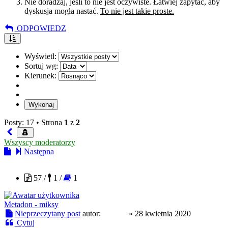
Nie doradzaj, jeśli to nie jest oczywiste. Łatwiej zapytać, aby
dyskusja mogła nastać.
To nie jest takie proste.
ODPOWIEDZ
Wyświetl:
Sortuj wg:
Kierunek:
Posty: 17 •
Strona
1
z
2
Wszyscy moderatorzy
Następna
xor512
57 /
1 /
1
Metadon - miksy
Nieprzeczytany post
autor:
xor512
»
28 kwietnia 2020
Cytuj