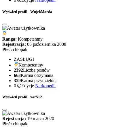
0
Edycje
Narkopedii
Wyświetl profil - WujekMorda
Ranga:
Kompetentny
Rejestracja:
05 października 2008
Płeć:
chłopak
ZASŁUGI
Kompetentny
2392
Liczba postów
663
Karma otrzymana
359
Karma przydzielona
0
Edycje
Narkopedii
Wyświetl profil - xor512
Rejestracja:
19 marca 2020
Płeć:
chłopak