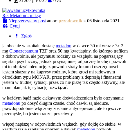
3120 /
1073 /
0
Re: Metadon - miksy
Nieprzeczytany post
autor:
przodownik
»
06 listopada 2021
Cytuj
Zgłoś
ja obecnie w szpitalu dostaję
metadon
w dawce 30 ml wraz z 3x 2
mg
Clonazepamum
TZF oraz 50 mg kwetiapiny, do którego trafiłem
z dobrowolnie, ale przymusu rodziny ze względu na pogarszający
się stan psychiczny, jednak przynajmniej odpocznę trochę i pozwoli
mi to obniżyć tolerancję. z powodu straty lokum i oszczędności
jestem skazany na kaprysy rodziny, która grozi mi sądownym
ośrodkiem typu MONAR. przez problemy z depresją i finansami
jestem w trudnej sytuacji przez co nie piszę tak często aktywny, ale
mam plan jak tę sytuację rozwiązać.
w każdym bądź razie ciekawym doświadczeniem było otrzymanie
metadonu
po dosyć długim czasie, choć dawki są nieduże.
prawdopodobnie włączony zostanie antydepresant, ale to jeszcze
przemyślę, bo jestem raczej przeciwny.
więcej napiszę w odpowiednich wątkach, gdy dojdę do siebie. w
każdym razie szpitalne obniżenie dawek
metadonu
pozwoli