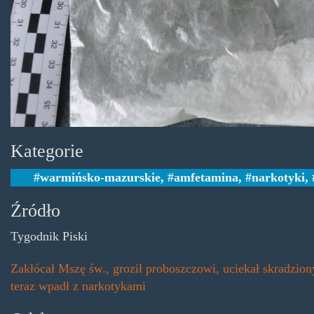
Kategorie
warmińsko-mazurskie
,
amfetamina
,
narkotyki
,
Źródło
Tygodnik Piski
Zakłócał Mszę św., groził proboszczowi, uciekał skradzio
teraz wpadł z narkotykami