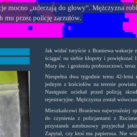
cje mocno „uderzają do głowy”. Mężczyzna robi 
ch mu przez policję zarzutów.
Jak widać turyście z Braniewa wakacje 
ściągać na siebie kłopoty i powiększać 
Mszy św. i grożeniu proboszczowi, teraz
Niespełna dwa tygodnie temu 42-letni 
jednym z kościołów na terenie powiatu
Następnie uciekał przed policją skr
rejestracyjne. Mężczyzna został wówczas 
Mieszkańcowi Braniewa najwyraźniej spo
do czynienia z policjantami z Rucian
przystanek autobusowy przyjechał ja
Zapytał, czy ktoś ma papierosa. Nie wi