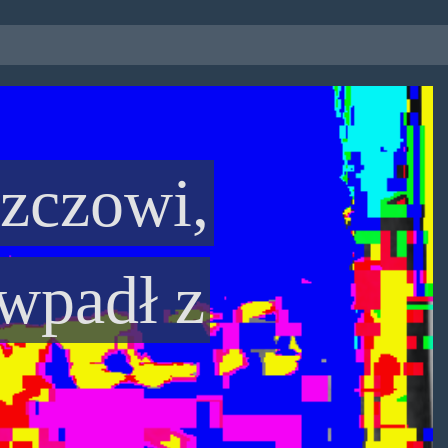
szczowi,
 wpadł z