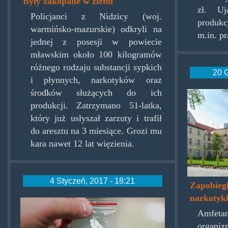
Były zakopane w ziemi
zł. Uj
Policjanci z Nidzicy (woj.
produkc
warmińsko-mazurskie) odkryli na
m.in. p
jednej z posesji w powiecie
mławskim około 100 kilogramów
różnego rodzaju substancji sypkich
20 G
i płynnych, narkotyków oraz
środków służących do ich
ladowi
produkcji. Zatrzymano 51-latka,
który już usłyszał zarzuty i trafił
do aresztu na 3 miesiące. Grozi mu
kara nawet 12 lat więzienia.
4 Styczeń, 2017 - 18:21
Zapobiegl
narkotyki
amfah.jpg
Amfeta
organiz