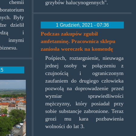
r chemii
grzybów halucynogennych".
boratorium
nych. Były
ze dzielił
1 Grudzień, 2021 - 07:36
edzą i
Podczas zakupów zgubił
z innymi
amfetaminę. Pracownica sklepu
biznesu.
zaniosła woreczek na komendę
Pośpiech, roztargnienie, nieuwaga
jednej osoby w połączeniu z
15
czujnością i ograniczonym
zaufaniem do drugiego człowieka
t_square.jpg
pozwolą na doprowadzenie przed
wymiar sprawiedliwości
mężczyzny, który posiadał przy
sobie substancje zabronione. Teraz
grozi mu kara pozbawienia
wolności do lat 3.