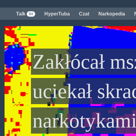
Przejdź
do
Talk
HyperTuba
Czat
Narkopedia
94
treści
Zakłócał ms
uciekał skr
narkotykam