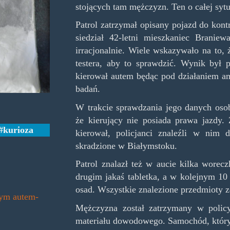
stojących tam mężczyzn. Ten o całej sytu
Patrol zatrzymał opisany pojazd do kont
siedział 42-letni mieszkaniec Brani
irracjonalnie. Wiele wskazywało na to,
testera, aby to sprawdzić. Wynik był 
kierował autem będąc pod działaniem am
badań.
W trakcie sprawdzania jego danych osob
że kierujący nie posiada prawa jazdy
kurioza
kierował, policjanci znaleźli w nim d
skradzione w Białymstoku.
Patrol znalazł też w aucie kilka wore
drugim jakaś tabletka, a w kolejnym 10 
osad. Wszystkie znalezione przedmioty z
nym autem-
Mężczyzna został zatrzymany w policy
materiału dowodowego. Samochód, który