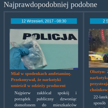
Najprawdopodobniej podobne
12 Wrzesień, 2017 - 08:30
2 
amfzespodenek.jpg
xmasc
Olsztyn:
Miał w spodenkach amfetaminę.
narkotyk
Przekonywał, że narkotyki
przystra
umieścił w odzieży producent
choinko
Najpierw zakłócał spokój i
22-latek
porządek publiczny dzwoniąc
sposób
domofonem do mieszkańców