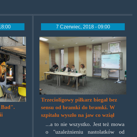
18:00
7 Czerwiec, 2018 - 09:00
al.jpg
trzecioligowy.jpg
Trzecioligowy piłkarz biegał bez
g Bad".
sensu od bramki do bramki. W
ii
szpitalu wyszło na jaw co wziął
...a to nie wszystko. Jest też mowa
o "uzależnieniu nastolatków od