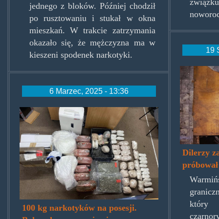
związk
jednego z bloków. Później chodził
noworo
po rusztowaniu i stukał w okna
mieszkań. W trakcie zatrzymania
okazało się, że mężczyzna ma w
19 
kieszeni spodenek narkotyki.
diler
6 Marzec, 2025 - 13:36
zakopane.jpg
Dilerzy z
próbował
Warmi
granicz
który 
100 kg narkotyków na posesji.
czarnor