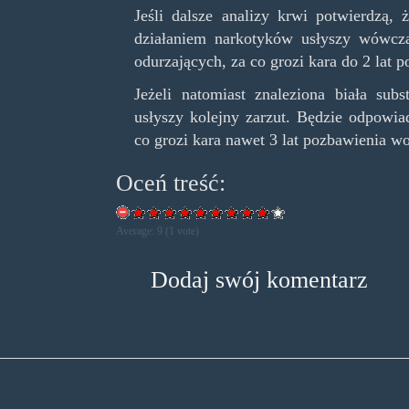
Jeśli dalsze analizy krwi potwierdzą,
działaniem narkotyków usłyszy wówcz
odurzających, za co grozi kara do 2 lat 
Jeżeli natomiast znaleziona biała sub
usłyszy kolejny zarzut. Będzie odpowia
co grozi kara nawet 3 lat pozbawienia wo
Oceń treść:
Average:
9
(
1
vote)
Dodaj swój komentarz