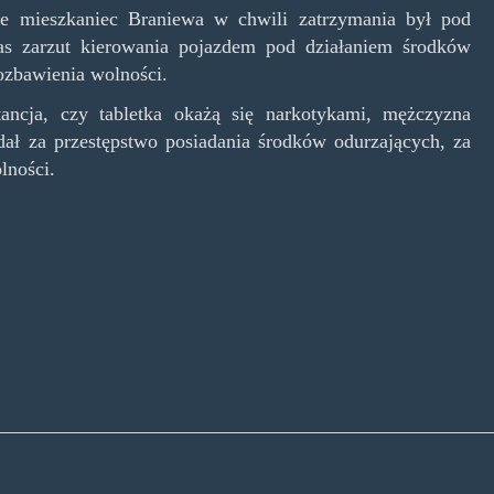
 że mieszkaniec Braniewa w chwili zatrzymania był pod
as zarzut kierowania pojazdem pod działaniem środków
pozbawienia wolności.
stancja, czy tabletka okażą się narkotykami, mężczyzna
dał za przestępstwo posiadania środków odurzających, za
lności.