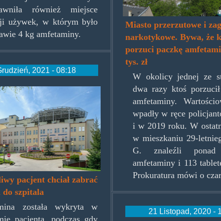
awniła również miejsce
ji używek, w którym było
Miasto przerzutowe i zag
rawie 4 kg amfetaminy.
narkotykowe. Bywa, że k
porzuci paczkę amfetami
tys. zł
rudzień, 2021 - 08:18
W okolicy jednej ze st
dwa razy ktoś porzuci
sko_szpital.jpg
amfetaminy. Wartości
wpadły w ręce policjan
i w 2019 roku. W ostat
w mieszkaniu 29-letnie
G. znaleźli ponad 
amfetaminy i 113 tablet
Prokuratura mówi o czarn
iwy pacjent chciał zabrać
 do szpitala
mina została wykryta w
21 Listopad, 2020 - 
mie pacjenta, podczas gdy