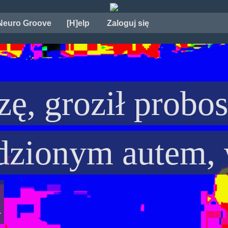
Neuro Groove
[H]elp
Zaloguj się
zę, groził probo
adzionym autem,
i