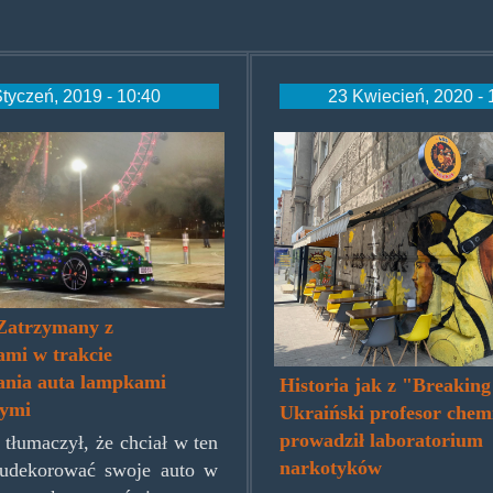
Styczeń, 2019 - 10:40
23 Kwiecień, 2020 - 
ars.jpg
breakingbadmur
 Zatrzymany z
ami w trakcie
jania auta lampkami
Historia jak z "Breakin
wymi
Ukraiński profesor chem
prowadził laboratorium
 tłumaczył, że chciał w ten
narkotyków
 udekorować swoje auto w