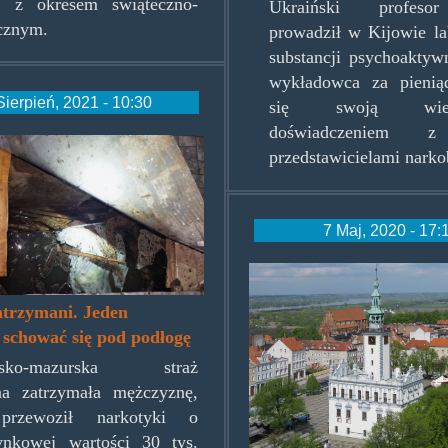
u z okresem świąteczno-
Ukraiński profeso
cznym.
prowadził w Kijowie la
substancji psychoaktyw
wykładowca za pieniąd
Sierpień, 2021 - 10:30
się swoją wi
doświadczeniem 
spodpodlogi.jpg
przedstawicielami narko
7 Maj, 2020 - 17:
chelmno_marke
atrzymani. Jeden
 schować się pod podłogę
ńsko-mazurska straż
na zatrzymała mężczyznę,
przewoził narkotyki o
ynkowej wartości 30 tys.