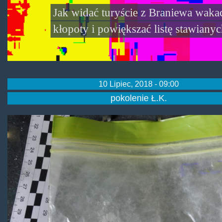
Jak widać turyście z Braniewa waka
kłopoty i powiększać listę stawiany
10 Lipiec, 2018 - 09:00
pokolenie Ł.K.
amfazawodjikazpisza.jpg