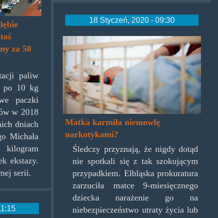
18 Styczeń, 2020 - 09:30
łębie
toś
niemowlak.jpg
ny za 50
acji paliw
ł po 10 kg
owe paczki
tów w 2018
Matka karmiła niemowlę
nich dniach
narkotykami?
go Michała
kilogram
Śledczy przyznają, że nigdy dotąd
ek ekstazy.
nie spotkali się z tak szokującym
ej serii.
przypadkiem. Elbląska prokuratura
zarzuciła matce 9-miesięcznego
dziecka narażenie go na
11:15
niebezpieczeństwo utraty życia lub