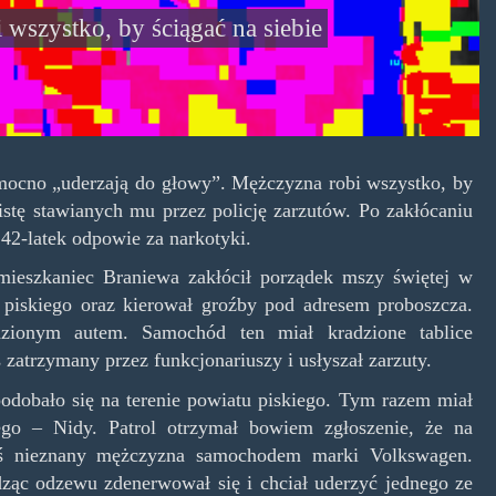
wszystko, by ściągać na siebie
mocno „uderzają do głowy”. Mężczyzna robi wszystko, by
listę stawianych mu przez policję zarzutów. Po zakłócaniu
 42-latek odpowie za narkotyki.
mieszkaniec Braniewa zakłócił porządek mszy świętej w
 piskiego oraz kierował groźby pod adresem proboszcza.
adzionym autem. Samochód ten miał kradzione tablice
zatrzymany przez funkcjonariuszy i usłyszał zarzuty.
dobało się na terenie powiatu piskiego. Tym razem miał
ego – Nidy. Patrol otrzymał bowiem zgłoszenie, że na
kiś nieznany mężczyzna samochodem marki Volkswagen.
dząc odzewu zdenerwował się i chciał uderzyć jednego ze