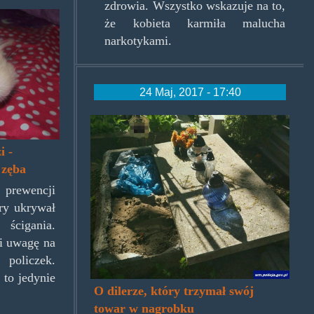
zdrowia. Wszystko wskazuje na to,
pg
że kobieta karmiła malucha
narkotykami.
24 Maj, 2017 - 17:40
mjznagrobka.jpg
i -
 zęba
prewencji
óry ukrywał
ścigania.
li uwagę na
oliczek.
 to jedynie
O dilerze, który trzymał swój
towar w nagrobku