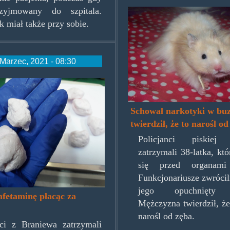
zyjmowany do szpitala.
chomikpoliki.j
k miał także przy sobie.
Marzec, 2021 - 08:30
acyny.jpg
Schował narkotyki w buz
twierdził, że to narośl od
Policjanci piskiej 
zatrzymali 38-latka, kt
się przed organami 
Funkcjonariusze zwróci
jego opuchnięty p
fetaminę płacąc za
Mężczyzna twierdził, że
narośl od zęba.
nci z Braniewa zatrzymali