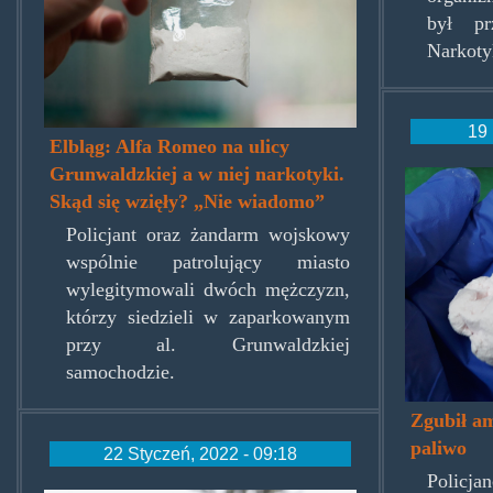
był pr
Narkoty
19 
Elbląg: Alfa Romeo na ulicy
Grunwaldzkiej a w niej narkotyki.
amfop
Skąd się wzięły? „Nie wiadomo”
Policjant oraz żandarm wojskowy
wspólnie patrolujący miasto
wylegitymowali dwóch mężczyzn,
którzy siedzieli w zaparkowanym
przy al. Grunwaldzkiej
samochodzie.
Zgubił am
paliwo
22 Styczeń, 2022 - 09:18
Policja