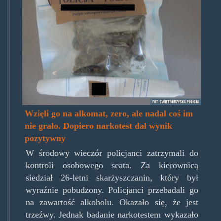
Wzięli go na alkomat, zero, ale nadal coś im
nie grało. Dopiero narkotest dał wynik
pozytywny
W środowy wieczór policjanci zatrzymali do
kontroli osobowego seata. Za kierownicą
siedział 26-letni skarżyszczanin, który był
wyraźnie pobudzony. Policjanci przebadali go
na zawartość alkoholu. Okazało się, że jest
trzeźwy. Jednak badanie narkotestem wykazało