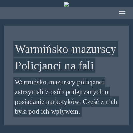
Przejdź
do
Toggle
treści
navigat
Warmińsko-mazurscy
Policjanci na fali
Warmińsko-mazurscy policjanci
zatrzymali 7 osób podejrzanych o
posiadanie narkotyków. Część z nich
była pod ich wpływem.