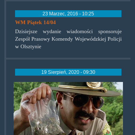
23 Marzec, 2016 - 10:25
WM Piątek 14/04
Dzisiejsze wydanie wiadomości sponsoruje
Zespół Prasowy Komendy Wojewódzkiej Policji
w Olsztynie
19 Sierpień, 2020 - 09:30
police-
stealing-
weed-
from-
the-