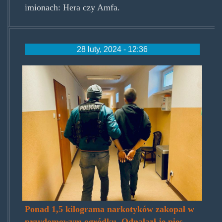
imionach: Hera czy Amfa.
28 luty, 2024 - 12:36
385-
230402.jpg
Ponad 1,5 kilograma narkotyków zakopał w
przydomowym ogródku. Odnalazł je pies