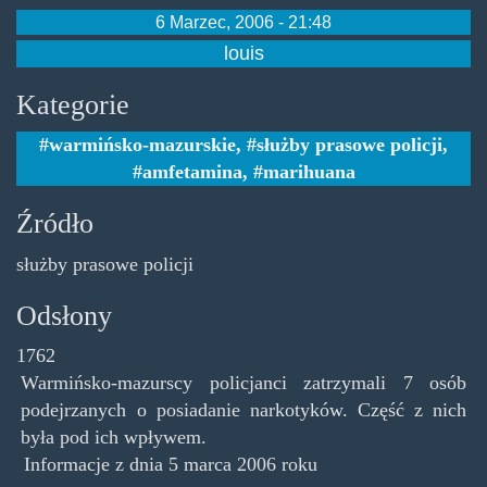
6 Marzec, 2006 - 21:48
louis
Kategorie
warmińsko-mazurskie
,
służby prasowe policji
,
amfetamina
,
marihuana
Źródło
służby prasowe policji
Odsłony
1762
Warmińsko-mazurscy policjanci zatrzymali 7 osób
podejrzanych o posiadanie narkotyków. Część z nich
była pod ich wpływem.
Informacje z dnia 5 marca 2006 roku