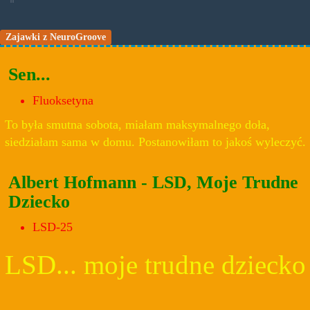
Zajawki z NeuroGroove
Sen...
Fluoksetyna
To była smutna sobota, miałam maksymalnego doła,
siedziałam sama w domu. Postanowiłam to jakoś wyleczyć.
Albert Hofmann - LSD, Moje Trudne
Dziecko
LSD-25
LSD... moje trudne dziecko