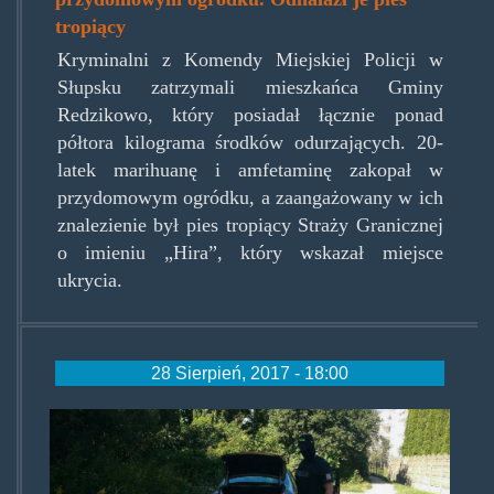
tropiący
Kryminalni z Komendy Miejskiej Policji w
Słupsku zatrzymali mieszkańca Gminy
Redzikowo, który posiadał łącznie ponad
półtora kilograma środków odurzających. 20-
latek marihuanę i amfetaminę zakopał w
przydomowym ogródku, a zaangażowany w ich
znalezienie był pies tropiący Straży Granicznej
o imieniu „Hira”, który wskazał miejsce
ukrycia.
28 Sierpień, 2017 - 18:00
cbsp280817a.jpg