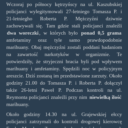
Wczoraj po północy kętrzyńscy na ul. Kaszubskiej
policjanci wylegitymowali 27-letniego Tomasza P. i
21-letniegho Roberta P. Mężczyźni dziwnie
zachowywali się. Tam gdzie stali policjanci znaleźli
dwa woreczki
, w których było
ponad 0,5 grama
amfetaminy oraz tyle samo prawdopodobnie
marihuany. Obaj mężczyźni zostali poddani badaniom
na zawartość narkotyków w organizmie. Te
potwierdziły, że stryjeczni bracia byli pod wpływem
marihuany i amfetaminy. Spędzili noc w policyjnym
areszcie. Dziś zostaną im przedstawione zarzuty. Około
godziny 21.00 do Tomasza P. i Roberta P. dołączył
także 26-letni Paweł P. Podczas kontroli na ul.
Reymonta policjanci znaleźli przy nim
niewielką ilość
marihuany.
Około godziny 14.30 na ul. Grajewskiej ełccy
policjanci zatrzymali do kontroli drogowej kierowcę