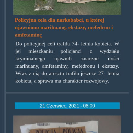
Policyjna cela dla narkobabci, u której
ujawniono marihuanę, ekstazy, mefedron i
amfetaminę
Do policyjnej celi trafiła 74- letnia kobieta. W
jej mieszkaniu policjanci z wydziału
kryminalnego ujawnili znaczne ilości
marihuany, amfetaminy, mefedronu i ekstazy.
Wraz z nią do aresztu trafiła jeszcze 27- letnia
kobieta, a sprawa ma charakter rozwojowy.
21 Czerwiec, 2021 - 08:00
skarzyskieziolo.jpg