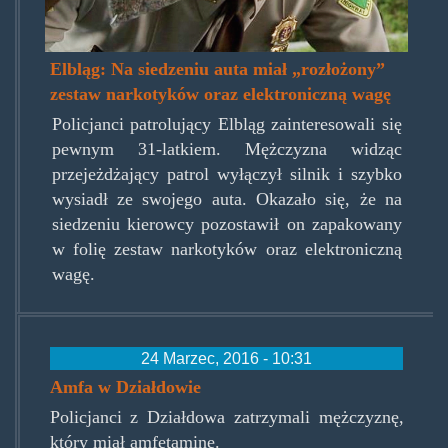
police-
weedist1.jpg
Elbląg: Na siedzeniu auta miał „rozłożony”
zestaw narkotyków oraz elektroniczną wagę
Policjanci patrolujący Elbląg zainteresowali się
pewnym 31-latkiem. Mężczyzna widząc
przejeżdżający patrol wyłączył silnik i szybko
wysiadł ze swojego auta. Okazało się, że na
siedzeniu kierowcy pozostawił on zapakowany
w folię zestaw narkotyków oraz elektroniczną
wagę.
24 Marzec, 2016 - 10:31
Amfa w Działdowie
Policjanci z Działdowa zatrzymali mężczyznę,
który miał amfetaminę.