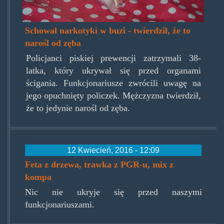
Schował narkotyki w buzi - twierdził, że to
narośl od zęba
Policjanci piskiej prewencji zatrzymali 38-
latka, który ukrywał się przed organami
ścigania. Funkcjonariusze zwrócili uwagę na
jego opuchnięty policzek. Mężczyzna twierdził,
że to jedynie narośl od zęba.
12 Kwiecień, 2016 - 12:09
Feta z drzewa, trawka z PGR-u, mix z
kompa
Nic nie ukryje się przed naszymi
funkcjonariuszami.