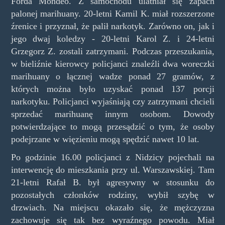
Forda Mondeo. Z samochodu ulatniał się zapach
palonej marihuany. 20-letni Kamil K. miał rozszerzone
źrenice i przyznał, że palił narkotyk. Zarówno on, jak i
jego dwaj koledzy - 20-letni Karol Z. i 24-letni
Grzegorz Z. zostali zatrzymani. Podczas przeszukania,
w bieliźnie kierowcy policjanci znaleźli dwa woreczki
marihuany o łącznej wadze ponad 27 gramów, z
których można było uzyskać ponad 137 porcji
narkotyku. Policjanci wyjaśniają czy zatrzymani chcieli
sprzedać marihuanę innym osobom. Dowody
potwierdzające to mogą przesądzić o tym, że osoby
podejrzane w więzieniu mogą spędzić nawet 10 lat.
Po godzinie 16.00 policjanci z Nidzicy pojechali na
interwencję do mieszkania przy ul. Warszawskiej. Tam
21-letni Rafał B. był agresywny w stosunku do
pozostałych członków rodziny, wybił szybę w
drzwiach. Na miejscu okazało się, że mężczyzna
zachowuje się tak bez wyraźnego powodu. Miał