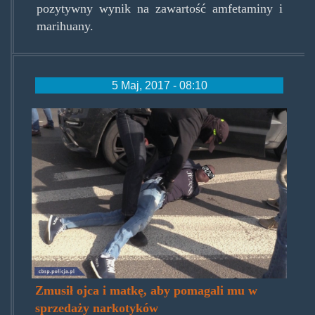
pozytywny wynik na zawartość amfetaminy i
marihuany.
5 Maj, 2017 - 08:10
szkielko1.jpg
Zmusił ojca i matkę, aby pomagali mu w
sprzedaży narkotyków