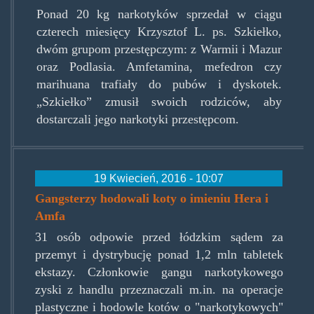
Ponad 20 kg narkotyków sprzedał w ciągu
czterech miesięcy Krzysztof L. ps. Szkiełko,
dwóm grupom przestępczym: z Warmii i Mazur
oraz Podlasia. Amfetamina, mefedron czy
marihuana trafiały do pubów i dyskotek.
„Szkiełko” zmusił swoich rodziców, aby
dostarczali jego narkotyki przestępcom.
19 Kwiecień, 2016 - 10:07
Gangsterzy hodowali koty o imieniu Hera i
Amfa
31 osób odpowie przed łódzkim sądem za
przemyt i dystrybucję ponad 1,2 mln tabletek
ekstazy. Członkowie gangu narkotykowego
zyski z handlu przeznaczali m.in. na operacje
plastyczne i hodowle kotów o "narkotykowych"