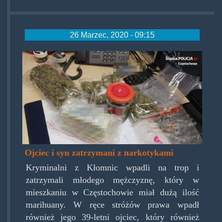
26 Marzec, 2020 - 09:15
trawkazklomnic.jpg
Ojciec i syn zatrzymani z narkotykami
Kryminalni z Kłomnic wpadli na trop i
zatrzymali młodego mężczyznę, który w
mieszkaniu w Częstochowie miał dużą ilość
marihuany. W ręce stróżów prawa wpadł
również jego 39-letni ojciec, który również