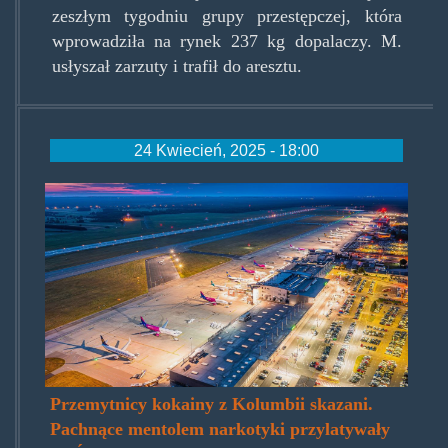
zeszłym tygodniu grupy przestępczej, która
wprowadziła na rynek 237 kg dopalaczy. M.
usłyszał zarzuty i trafił do aresztu.
24 Kwiecień, 2025 - 18:00
lotnisko-
w-
pyrzowicach-.jpg
Przemytnicy kokainy z Kolumbii skazani.
Pachnące mentolem narkotyki przylatywały