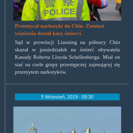
Przemycał narkotyki do Chin. Zamiast
więzienia dostał karę śmierci
Sąd w prowincji Liaoning na północy Chin
skazał w poniedziałek na śmierć obywatela
Kanady Roberta Lloyda Schellenberga. Miał on
stać na czele grupy przestępczej zajmującej się
przemytem narkotyków.
5 Wrzesień, 2019 - 08:30
ubc_savannah.jpg