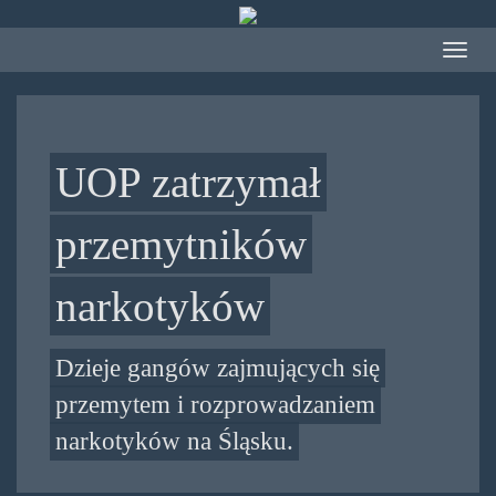
Przejdź
do
Toggle
treści
navigat
UOP zatrzymał
przemytników
narkotyków
Dzieje gangów zajmujących się
przemytem i rozprowadzaniem
narkotyków na Śląsku.