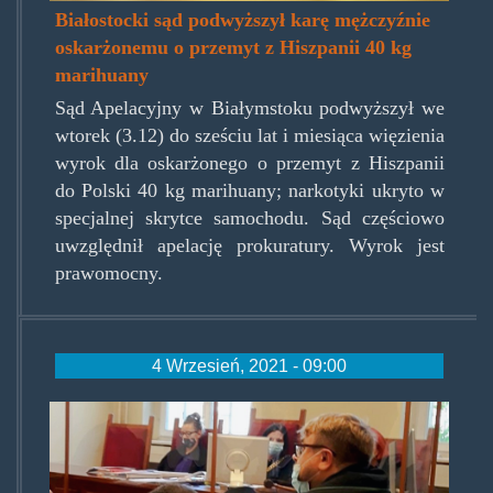
Białostocki sąd podwyższył karę mężczyźnie
oskarżonemu o przemyt z Hiszpanii 40 kg
marihuany
Sąd Apelacyjny w Białymstoku podwyższył we
wtorek (3.12) do sześciu lat i miesiąca więzienia
wyrok dla oskarżonego o przemyt z Hiszpanii
do Polski 40 kg marihuany; narkotyki ukryto w
specjalnej skrytce samochodu. Sąd częściowo
uwzględnił apelację prokuratury. Wyrok jest
prawomocny.
4 Wrzesień, 2021 - 09:00
kamil_piesiur_z_pszczyny.jpg