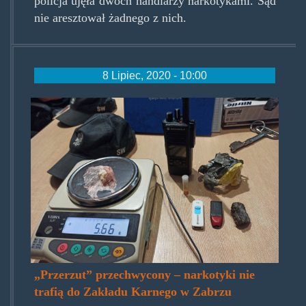
policja ujęła dwóch handlarzy narkotykami. Sąd
nie aresztował żadnego z nich.
8 Lipiec, 2020 - 10:00
zabrzerpzerzut.jpg
„Przerzut” przechwycony – narkotyki nie
trafią do Zakładu Karnego w Zabrzu