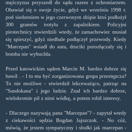
mężczyzna przyszedł do sądu razem z ochroniarzem.
Obawiał się o swoje życie, gdyż we wrześniu 1998 r.
pod siedzeniem w jego czerwonym dżipie ktoś podłożył
300 gramów trotylu z zapalnikiem. Policyjni
pirotechnicy stwierdzili wtedy, że zamachowiec musiał
się spieszyć, gdyż niedbale podłączył przewody. Kiedy
"Marcepan" wsiadł do auta, druciki porozłączały się i
bomba nie wybuchła.
Przed katowickim sądem Marcin M. bardzo dobrze się
bawił . - I to ma być zorganizowana grupa przestępcza?
To nie możliwe - stwierdził lekceważąco, patrząc na
"Sandokana" i jego ludzie. Znał ich bardzo dobrze,
wielokrotnie pił z nimi wódkę, a potem robił interesy.
- Dlaczego nazywają pana "Marcepan"? - zapytał wtedy
z ciekawości sędzia Bogdan Jajszczok. - No cóż,
mówią, że jestem sympatyczny i słodki jak marcepan -