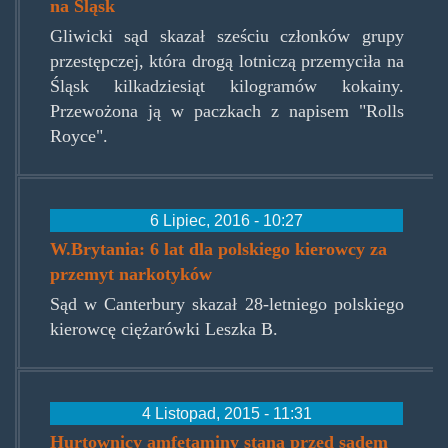
na Śląsk
Gliwicki sąd skazał sześciu członków grupy
przestępczej, która drogą lotniczą przemyciła na
Śląsk kilkadziesiąt kilogramów kokainy.
Przewożona ją w paczkach z napisem "Rolls
Royce".
6 Lipiec, 2016 - 10:27
W.Brytania: 6 lat dla polskiego kierowcy za
przemyt narkotyków
Sąd w Canterbury skazał 28-letniego polskiego
kierowcę ciężarówki Leszka B.
4 Listopad, 2015 - 11:31
Hurtownicy amfetaminy staną przed sądem