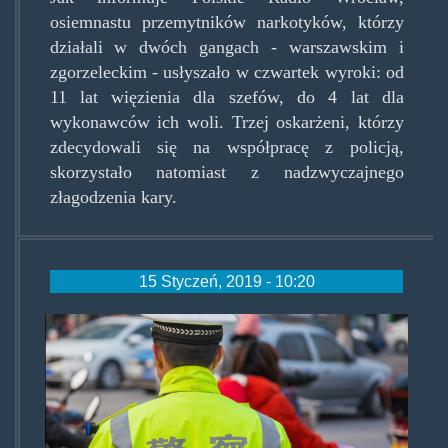
osiemnastu przemytników narkotyków, którzy
działali w dwóch gangach - warszawskim i
zgorzeleckim - usłyszało w czwartek wyroki: od
11 lat więzienia dla szefów, do 4 lat dla
wykonawców ich woli. Trzej oskarżeni, którzy
zdecydowali się na współpracę z policją,
skorzystało natomiast z nadzwyczajnego
złagodzenia kary.
15 Styczeń, 2019 - 10:20
chinapolice.jpg