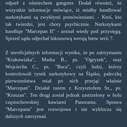
odparł z uśmiechem gangster. Dodał również, że
wszystkie informacje mówiące, iż miałby handlować
narkotykami są zwykłymi pomówieniami. - Ktoś, kto
tak twierdzi, jest chory psychicznie. Narkotykami
handluje "Marcepan II" - zeznał wtedy pod przysięgą.
Sprzed sądu odjechał luksusową wersją bmw serii 7.
Z nieoficjalnych informacji wynika, że po zatrzymaniu
"Krakowiaka", Marka B., ps. "Ogryzek", oraz
Wojciecha C., ps. "Baca", czyli ludzi, którzy
kontrolowali rynek narkotykowy na Śląsku, pałeczkę
pierwszeństwa miał po nich przejąć właśnie
"Marcepan". Działał razem z Krzysztofem Sz., ps.
"Kraszan". Ten drugi został jednak zastrzelony w holu
częstochowskiej kawiarni Panorama. Sprawa
"Marcepana" jest rozwojowa i nie wyklucza się
dalszych zatrzymań.