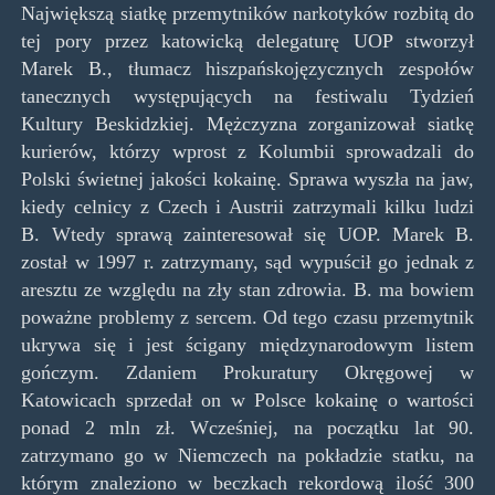
Największą siatkę przemytników narkotyków rozbitą do
tej pory przez katowicką delegaturę UOP stworzył
Marek B., tłumacz hiszpańskojęzycznych zespołów
tanecznych występujących na festiwalu Tydzień
Kultury Beskidzkiej. Mężczyzna zorganizował siatkę
kurierów, którzy wprost z Kolumbii sprowadzali do
Polski świetnej jakości kokainę. Sprawa wyszła na jaw,
kiedy celnicy z Czech i Austrii zatrzymali kilku ludzi
B. Wtedy sprawą zainteresował się UOP. Marek B.
został w 1997 r. zatrzymany, sąd wypuścił go jednak z
aresztu ze względu na zły stan zdrowia. B. ma bowiem
poważne problemy z sercem. Od tego czasu przemytnik
ukrywa się i jest ścigany międzynarodowym listem
gończym. Zdaniem Prokuratury Okręgowej w
Katowicach sprzedał on w Polsce kokainę o wartości
ponad 2 mln zł. Wcześniej, na początku lat 90.
zatrzymano go w Niemczech na pokładzie statku, na
którym znaleziono w beczkach rekordową ilość 300