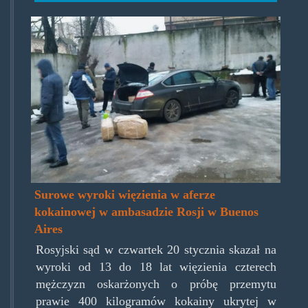
kokoambasada.jpg
Surowe wyroki więzienia w aferze
kokainowej w ambasadzie Rosji w Buenos
Aires
Rosyjski sąd w czwartek 20 stycznia skazał na
wyroki od 13 do 18 lat więzienia czterech
mężczyzn oskarżonych o próbę przemytu
prawie 400 kilogramów kokainy ukrytej w