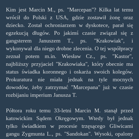
Kim jest Marcin M., ps. "Marcepan"? Kilka lat temu
wrócił do Polski z USA, gdzie zostawił żonę oraz
dziecko. Został ochroniarzem w dyskotece, parał się
egzekucją długów. Po jakimś czasie związał się z
gangsterem Januszem T., ps. "Krakowiak", i
wykonywał dla niego drobne zlecenia. O tej współpracy
zeznał potem m.in. Wiesław Cz., ps. "Kastor",
najbliższy przyjaciel "Krakowiaka", który obecnie ma
status świadka koronnego i oskarża swoich kolegów.
Prokuratura nie miała jednak na tyle mocnych
dowodów, żeby zatrzymać "Marcepana" już w czasie
rozbijaniu imperium Janusza T.
Półtora roku temu 33-letni Marcin M. stanął przed
katowickim Sądem Okręgowym. Wtedy był jednak
tylko świadkiem w procesie trzęsącego Gliwicami
gangu Zygmunta L., ps. "Sandokan". Wysoki, opalony