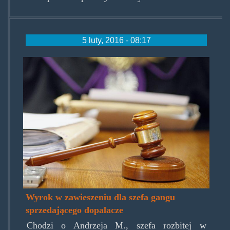
5 luty, 2016 - 08:17
courthammer.jpg
Wyrok w zawieszeniu dla szefa gangu
sprzedającego dopalacze
Chodzi o Andrzeja M., szefa rozbitej w