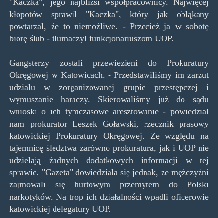
"Kaczka", jego najbliżsi współpracownicy. Najwięcej
kłopotów sprawił "Kaczka", który jak obłąkany
powtarzał, że to niemożliwe. - Przecież ja w sobotę
biorę ślub - tłumaczył funkcjonariuszom UOP.
Gangsterzy zostali przewiezieni do Prokuratury
Okręgowej w Katowicach. - Przedstawiliśmy im zarzut
udziału w zorganizowanej grupie przestępczej i
wymuszanie haraczy. Skierowaliśmy już do sądu
wnioski o ich tymczasowe aresztowanie - powiedział
nam prokurator Leszek Goławski, rzecznik prasowy
katowickiej Prokuratury Okręgowej. Ze względu na
tajemnicę śledztwa zarówno prokuratura, jak i UOP nie
udzielają żadnych dodatkowych informacji w tej
sprawie. "Gazeta" dowiedziała się jednak, że mężczyźni
zajmowali się hurtowym przemytem do Polski
narkotyków. Na trop ich działalności wpadli oficerowie
katowickiej delegatury UOP.