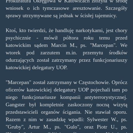
Prokuratura Okręgowa w Katowicach złożyła w środę
wniosek o ich tymczasowe aresztowanie. Szczegóły
sprawy utrzymywane są jednak w ścisłej tajemnicy.
Ktoś, kto twierdzi, że handluję narkotykami, jest chory
psychicznie - mówił półtora roku temu przed
katowickim sądem Marcin M., ps. "Marcepan". We
wtorek pod zarzutem m.in. przemytu środków
odurzających został zatrzymany przez funkcjonariuszy
katowickiej delegatury UOP.
"Marcepan" został zatrzymany w Częstochowie. Oprócz
oficerów katowickiej delegatury UOP pojechali tam po
niego funkcjonariusze kompanii antyterrorystycznej.
Gangster był kompletnie zaskoczony nocną wizytą
przedstawicieli organów ścigania. Nie stawiał oporu.
Razem z nim w zasadzkę wpadli: Sylwester W., ps.
"Gruby", Artur M., ps. "Gulo", oraz Piotr U., ps.