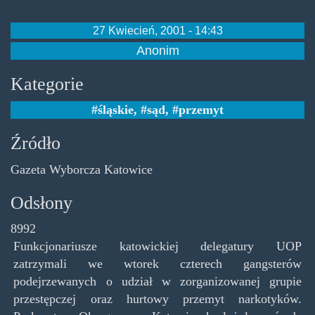
27 Kwiecień, 2001 - 14:43
Anonim
Kategorie
śląskie
,
sąd
,
przemyt
Źródło
Gazeta Wyborcza Katowice
Odsłony
8992
Funkcjonariusze katowickiej delegatury UOP
zatrzymali we wtorek czterech gangsterów
podejrzewanych o udział w zorganizowanej grupie
przestępczej oraz hurtowy przemyt narkotyków.