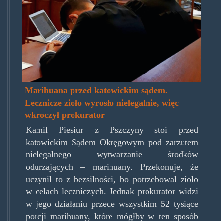
Marihuana przed katowickim sądem.
Lecznicze zioło wyrosło nielegalnie, więc
wkroczył prokurator
Kamil Piesiur z Pszczyny stoi przed
katowickim Sądem Okręgowym pod zarzutem
nielegalnego wytwarzanie środków
odurzających – marihuany. Przekonuje, że
uczynił to z bezsilności, bo potrzebował zioło
w celach leczniczych. Jednak prokurator widzi
w jego działaniu przede wszystkim 52 tysiące
porcji marihuany, które mógłby w ten sposób