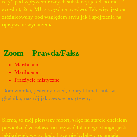
raty” pod wpływem różnych substancji jak 4-ho-met, 4-
aco-dmt, 2cp, MJ, a część na trzeźwo. Tak więc jest on
zróżnicowany pod względem stylu jak i spojrzenia na
opisywane wydarzenia.
Zoom + Prawda/Fałsz
Marihuana
Marihuana
Przeżycie mistyczne
Dom ziomka, jesienny dzień, dobry klimat, nuta w
głośniku, nastrój jak zawsze pozytywny.
Siema, to mój pierwszy raport, więc na starcie chciałem
powiedzieć że zdarza mi używać lokalnego slangu, jeśli
jakikolwiek wyraz bądź fraza nie byłaby zrozumiała,