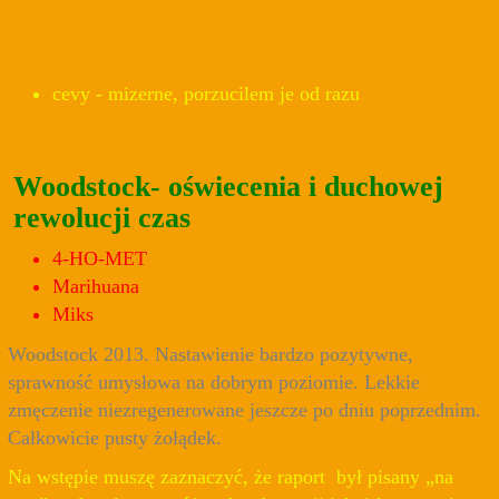
cevy - mizerne, porzucilem je od razu
Woodstock- oświecenia i duchowej
rewolucji czas
4-HO-MET
Marihuana
Miks
Woodstock 2013. Nastawienie bardzo pozytywne,
sprawność umysłowa na dobrym poziomie. Lekkie
zmęczenie niezregenerowane jeszcze po dniu poprzednim.
Całkowicie pusty żołądek.
Na wstępie muszę zaznaczyć, że raport był pisany „na