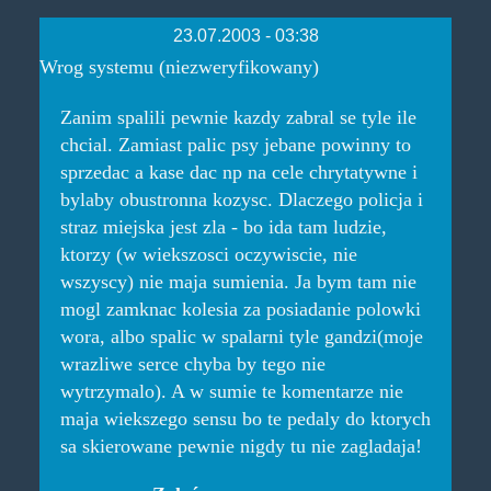
23.07.2003 - 03:38
Wrog systemu (niezweryfikowany)
Zanim spalili pewnie kazdy zabral se tyle ile
chcial. Zamiast palic psy jebane powinny to
sprzedac a kase dac np na cele chrytatywne i
bylaby obustronna kozysc. Dlaczego policja i
straz miejska jest zla - bo ida tam ludzie,
ktorzy (w wiekszosci oczywiscie, nie
wszyscy) nie maja sumienia. Ja bym tam nie
mogl zamknac kolesia za posiadanie polowki
wora, albo spalic w spalarni tyle gandzi(moje
wrazliwe serce chyba by tego nie
wytrzymalo). A w sumie te komentarze nie
maja wiekszego sensu bo te pedaly do ktorych
sa skierowane pewnie nigdy tu nie zagladaja!