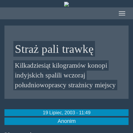
Przejdź
do
Toggle
treści
navigat
Straż pali trawkę
Kilkadziesiąt kilogramów konopi
indyjskich spalili wczoraj
południowoprascy strażnicy miejscy
19 Lipiec, 2003 - 11:49
Anonim