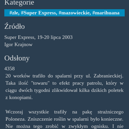
Kategorie
złe
,
Super Express
,
mazowieckie
,
marihuana
Źródło
Super Express, 19-20 lipca 2003
Igor Krajnow
Odsłony
4358
20 worków trafiło do spalarni przy ul. Zabranieckiej.
Taka ilość "towaru" to efekt pracy patrolu, który w
ciągu dwóch tygodni zlikwidował kilka dzikich poletek
z konopiami.
Wczoraj wszystkie trafiły na pakę strażniczego
Poloneza. Zniszczenie roślin w spalarni było konieczne.
Nie można tego zrobić w zwykłym ognisku. I nie