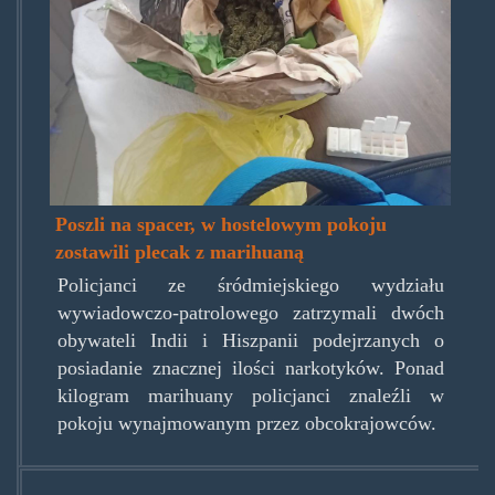
Poszli na spacer, w hostelowym pokoju
zostawili plecak z marihuaną
Policjanci ze śródmiejskiego wydziału
wywiadowczo-patrolowego zatrzymali dwóch
obywateli Indii i Hiszpanii podejrzanych o
posiadanie znacznej ilości narkotyków. Ponad
kilogram marihuany policjanci znaleźli w
pokoju wynajmowanym przez obcokrajowców.