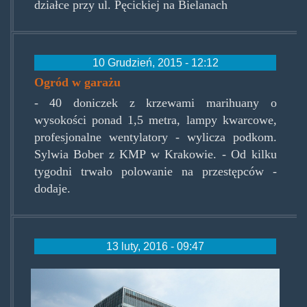
działce przy ul. Pęcickiej na Bielanach
10 Grudzień, 2015 - 12:12
Ogród w garażu
- 40 doniczek z krzewami marihuany o
wysokości ponad 1,5 metra, lampy kwarcowe,
profesjonalne wentylatory - wylicza podkom.
Sylwia Bober z KMP w Krakowie. - Od kilku
tygodni trwało polowanie na przestępców -
dodaje.
13 luty, 2016 - 09:47
czd100.jpg