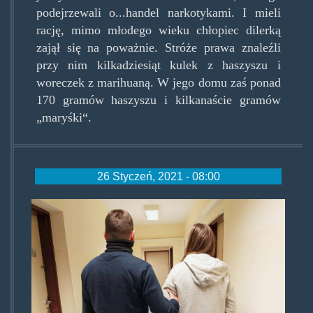
podejrzewali o...handel narkotykami. I mieli
rację, mimo młodego wieku chłopiec dilerką
zajął się na poważnie. Stróże prawa znaleźli
przy nim kilkadziesiąt kulek z haszyszu i
woreczek z marihuaną. W jego domu zaś ponad
170 gramów haszyszu i kilkanaście gramów
„maryśki“.
26 Styczeń, 2021 - 08:00
deskorolki.jpg