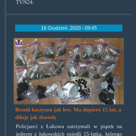
TVN24.
16 Grudzień, 2020 - 09:45
broniljaklew.jpg
Bronił haszyszu jak lew. Ma dopiero 15 lat, a
diluje jak dorosły
Policjanci z Łukowa zatrzymali w piątek na
jednym z łukowskich osiedli 15-latka, którego