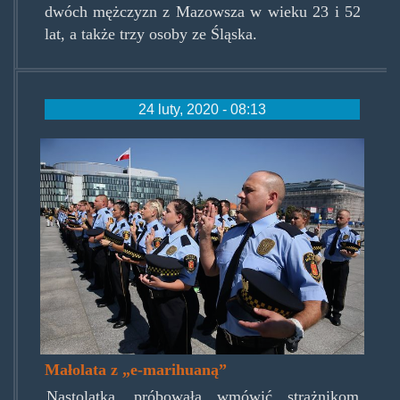
dwóch mężczyzn z Mazowsza w wieku 23 i 52
lat, a także trzy osoby ze Śląska.
24 luty, 2020 - 08:13
strasz.jpg
Małolata z „e-marihuaną”
Nastolatka, próbowała wmówić strażnikom