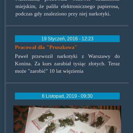
miejskim, że paliła elektronicznego papierosa,
podczas gdy znaleziono przy niej narkotyki.
19 Styczeń, 2016 - 12:23
Pracował dla "Pruszkowa"
Paweł przewoził narkotyki z Warszawy do
Konina. Za kurs zarabiał tysiąc złotych. Teraz
może "zarobić" 10 lat więzienia
6 Listopad, 2019 - 09:30
ptrzynasciegramow.jpg