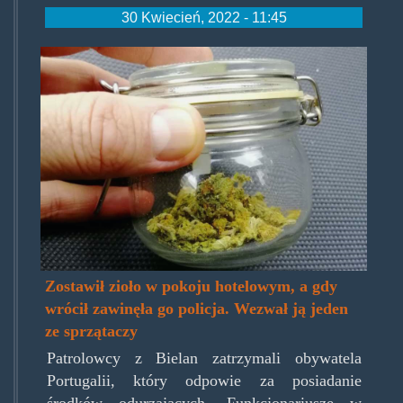
30 Kwiecień, 2022 - 11:45
marihuana-
warszawa-
hotel.jpg
Zostawił zioło w pokoju hotelowym, a gdy
wrócił zawinęła go policja. Wezwał ją jeden
ze sprzątaczy
Patrolowcy z Bielan zatrzymali obywatela
Portugalii, który odpowie za posiadanie
środków odurzających. Funkcjonariusze w