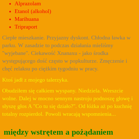
Alprazolam
Etanol (alkohol)
Marihuana
Tripraport
Ciepłe mieszkanie. Przyjazny dyskont. Chłodna ławka w
parku. W zasadzie to podczas działania mieliśmy
"wyjebane". Ciekawość Xnanaxu - jako środka
występującego dość często w popkulturze. Zmęczenie i
chęć relaksu po ciężkim tygodniu w pracy.
Ktoś jadł z mojego talerzyka.
Obudziłem się całkiem wyspany. Niedziela. Wreszcie
wolne. Dalej w mocno sennym nastroju podnoszę głowę i
słyszę głos A "Co tu się działo?". Od łóżka aż po kuchnię
totalny rozpierdol. Powoli wracają wspomnienia...
między wstrętem a pożądaniem