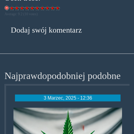
Average:
9.2
(
10
votes)
Dodaj swój komentarz
Najprawdopodobniej podobne
3 Marzec, 2025 - 12:36
depenalizacja-
marihuany-
w-