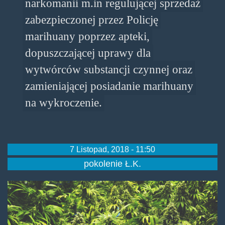
narkomanii m.in regulującej sprzedaż
zabezpieczonej przez Policję
marihuany poprzez apteki,
dopuszczającej uprawy dla
wytwórców substancji czynnej oraz
zamieniającej posiadanie marihuany
na wykroczenie.
7 Listopad, 2018 - 11:50
pokolenie Ł.K.
marijuanabasic.jpg