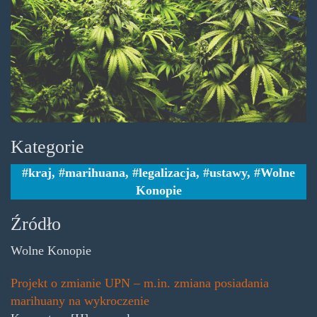
Kategorie
kraj
,
marihuana
,
legalizacja
,
ustawy
,
Wolne
Konopie
Źródło
Wolne Konopie
Projekt o zmianie UPN – m.in. zmiana posiadania
marihuany na wykroczenie