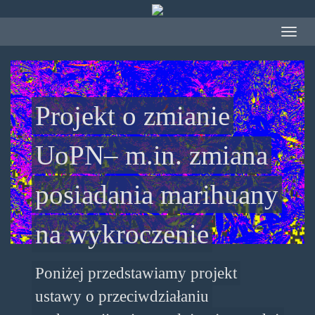
Przejdź
do
Toggle
treści
navigat
Projekt o zmianie
UoPN– m.in. zmiana
posiadania marihuany
na wykroczenie
Poniżej przedstawiamy projekt
ustawy o przeciwdziałaniu