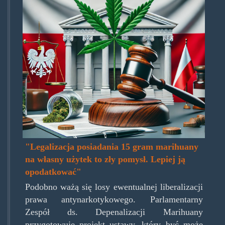
polsce.jpg
"Legalizacja posiadania 15 gram marihuany
na własny użytek to zły pomysł. Lepiej ją
opodatkować"
Podobno ważą się losy ewentualnej liberalizacji
prawa antynarkotykowego. Parlamentarny
Zespół ds. Depenalizacji Marihuany
przygotowuje projekt ustawy, który być może