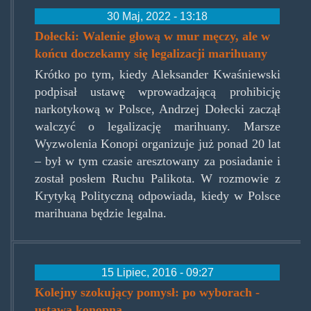
30 Maj, 2022 - 13:18
Dołecki: Walenie głową w mur męczy, ale w
końcu doczekamy się legalizacji marihuany
Krótko po tym, kiedy Aleksander Kwaśniewski
podpisał ustawę wprowadzającą prohibicję
narkotykową w Polsce, Andrzej Dołecki zaczął
walczyć o legalizację marihuany. Marsze
Wyzwolenia Konopi organizuje już ponad 20 lat
– był w tym czasie aresztowany za posiadanie i
został posłem Ruchu Palikota. W rozmowie z
Krytyką Polityczną odpowiada, kiedy w Polsce
marihuana będzie legalna.
15 Lipiec, 2016 - 09:27
Kolejny szokujący pomysł: po wyborach -
ustawa konopna