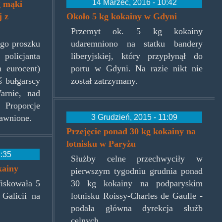
14 Marzec, 2016 - 10:42
g mąki
j z
Około 5 kg kokainy w Gdyni
Przemyt ok. 5 kg kokainy
go proszku
udaremniono na statku bandery
policjanta
liberyjskiej, który przypłynął do
 eurocent)
portu w Gdyni. Na razie nikt nie
ś bułgarscy
został zatrzymany.
arnie, nad
roporcje
3 Grudzień, 2015 - 11:09
jawnione.
Przejęcie ponad 30 kg kokainy na
lotnisku w Paryżu
1:35
Służby celne przechwyciły w
kainy
pierwszym tygodniu grudnia ponad
fiskowała 5
30 kg kokainy na podparyskim
Galicii na
lotnisku Roissy-Charles de Gaulle -
podała główna dyrekcja służb
celnych.