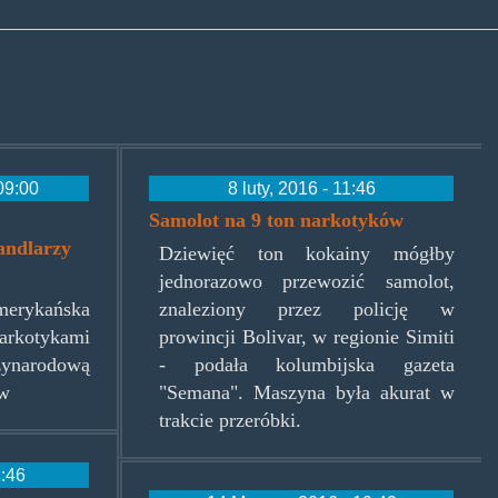
09:00
8 luty, 2016 - 11:46
Samolot na 9 ton narkotyków
andlarzy
Dziewięć ton kokainy mógłby
jednorazowo przewozić samolot,
merykańska
znaleziony przez policję w
arkotykami
prowincji Bolivar, w regionie Simiti
ynarodową
- podała kolumbijska gazeta
ów
"Semana". Maszyna była akurat w
trakcie przeróbki.
1:46