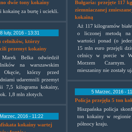
no dwie tony kokainy
Bułgaria: przejęte 117 k
ziemniaczanej zmieszane
 kokainę za burtę i uciekli.
kokainą
Aż 117 kilogramów białe
8 luty, 2016 - 13:31
o liczonej metodą na 
wartości ponad (o jeden
 celników, którzy
15 mln euro przejęli dzi
cili przemyt kokainy
celnicy w porcie w W
 Marek Belka odwiedził
Morzem Czarnym. P
elników na warszawskim
mieszaniny nie zostały u
u Okęcie, którzy przed
dniami udaremnili przemyt
ii 7,5 kilograma kokainy,
5 Marzec, 2016 - 1
ok. 1,8 mln złotych.
Policja przejęła 5 ton ko
Hiszpańska policja skon
Marzec, 2016 - 11:22
ton kokainy w regionie 
północy kraju.
fiskata kokainy wartej
onów funtów