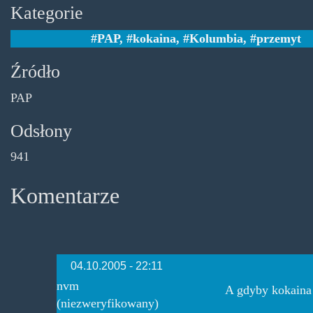
Kategorie
PAP
,
kokaina
,
Kolumbia
,
przemyt
Źródło
PAP
Odsłony
941
Komentarze
04.10.2005 - 22:11
nvm
A gdyby kokaina 
(niezweryfikowany)