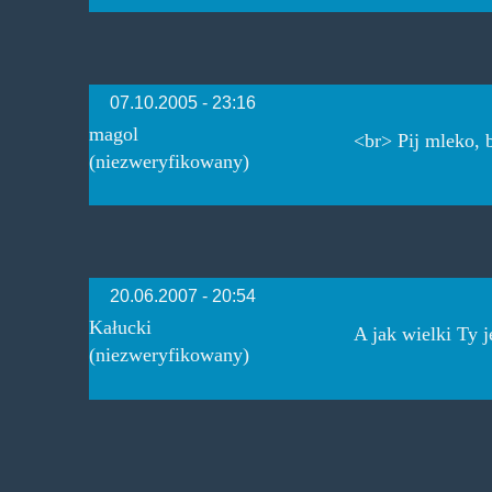
07.10.2005 - 23:16
magol
<br> Pij mleko, b
(niezweryfikowany)
20.06.2007 - 20:54
Kałucki
A jak wielki Ty j
(niezweryfikowany)