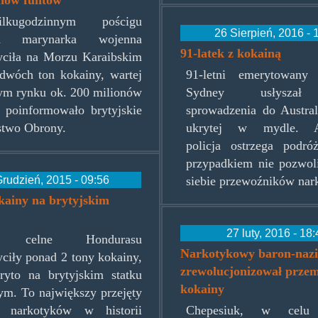
kugodzinnym pościgu
26 Sierpień, 2016 - 
ska marynarka wojenna
91-latek z kokainą
yciła na Morzu Karaibskim
dwóch ton kokainy, wartej
91-letni emerytowany
ym rynku ok. 200 milionów
Sydney usłyszał 
 poinformowało brytyjskie
sprowadzenia do Austral
stwo Obrony.
ukrytej w mydle. Aus
policja ostrzega podró
przypadkiem nie pozwoli
rudzień, 2015 - 09:56
siebie przewoźników nar
kainy na brytyjskim
27 luty, 2016 - 18
e celne Hondurasu
Narkotykowy baron-nazis
ciły ponad 2 tony kokainy,
zrewolucjonizował prze
ryto na brytyjskim statku
kokainy
m. To największy przejęty
rt narkotyków w historii
Chepesiuk, w celu 