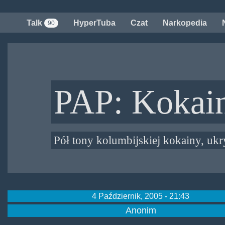
Przejdź
do
Talk
HyperTuba
Czat
Narkopedia
90
treści
PAP: Kokain
Pół tony kolumbijskiej kokainy, uk
4 Październik, 2005 - 21:43
Anonim