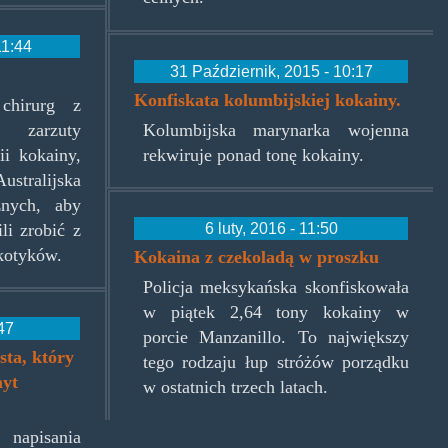
11:44
31 Październik, 2015 - 10:17
Konfiskata kolumbijskiej kokainy.
 chirurg z
zarzuty
Kolumbijska marynarka wojenna
ii kokainy,
rekwiruje ponad tonę kokainy.
tralijska
żnych, aby
6 luty, 2016 - 11:50
li zrobić z
kotyków.
Kokaina z czekoladą w proszku
Policja meksykańska skonfiskowała
w piątek 2,64 tony kokainy w
:47
porcie Manzanillo. To największy
ta, który
tego rodzaju łup stróżów porządku
myt
w ostatnich trzech latach.
napisania