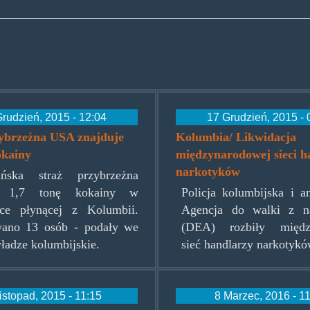
rudzień, 2015 - 12:04
17 Grudzień, 2015 - 
zybrzeżna USA znajduje
Kolumbia/ Likwidacja
okainy
międzynarodowej sieci h
narkotyków
ńska straż przybrzeżna
ła 1,7 tonę kokainy w
Policja kolumbijska i a
ce płynącej z Kolumbii.
Agencja do walki z n
wano 13 osób - podały we
(DEA) rozbiły międz
ładze kolumbijskie.
sieć handlarzy narkotyk
istopad, 2015 - 11:15
8 Marzec, 2016 - 1