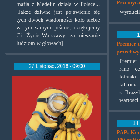
Przemyca
mafia z Medelin działa w Polsce...
[Jakże dziwne jest pojawienie się
Wyrzucili
tych dwóch wiadomości koło siebie
w tym samym piśmie, dziękujemy
1
Ci "Życie Warszawy" za mieszanie
ludziom w głowach]
Premier u
przechwy
Premier
27 Listopad, 2018 - 09:00
rano c
lotnisk
banana.jpg
kilkoma 
z Brazyl
wartości 
14 
PAP: Kon
200 mili