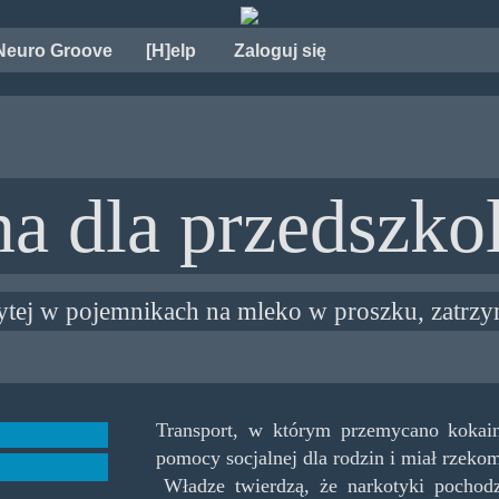
Neuro Groove
[H]elp
Zaloguj się
a dla przedszk
rytej w pojemnikach na mleko w proszku, zatrzy
Transport, w którym przemycano kokain
pomocy socjalnej dla rodzin i miał rzekom
Władze twierdzą, że narkotyki pochod