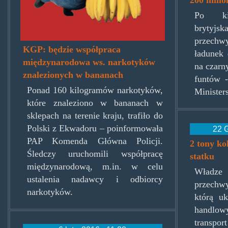
Po kil
brytyj
przechw
KGP: będzie współpraca
ładunek 
międzynarodowa ws. narkotyków
na czarn
znalezionych w bananach
funtów -
Ponad 160 kilogramów narkotyków,
Minister
które znaleziono w bananach w
sklepach na terenie kraju, trafiło do
Polski z Ekwadoru – poinformowała
22 G
PAP Komenda Główna Policji.
2 tony ko
Śledczy uruchomili współpracę
statku
międzynarodową, m.in. w celu
Władz
ustalenia nadawcy i odbiorcy
przechwy
narkotyków.
którą uk
handlowy
transpo