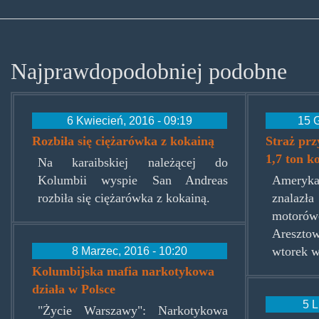
Najprawdopodobniej podobne
6 Kwiecień, 2016 - 09:19
15 G
Rozbiła się ciężarówka z kokainą
Straż pr
1,7 ton k
Na karaibskiej należącej do
Kolumbii wyspie San Andreas
Ameryka
rozbiła się ciężarówka z kokainą.
znalaz
motorów
Areszto
8 Marzec, 2016 - 10:20
wtorek w
Kolumbijska mafia narkotykowa
działa w Polsce
5 L
"Życie Warszawy": Narkotykowa