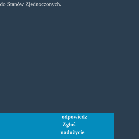
ą do Stanów Zjednoczonych.
odpowiedz
Zgłoś
nadużycie