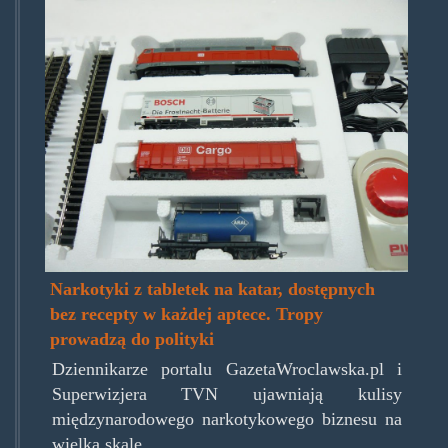
piko.jpg
Narkotyki z tabletek na katar, dostępnych
bez recepty w każdej aptece. Tropy
prowadzą do polityki
Dziennikarze portalu GazetaWroclawska.pl i
Superwizjera TVN ujawniają kulisy
międzynarodowego narkotykowego biznesu na
wielką skalę.