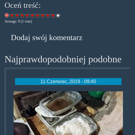
Oceń treść:
Average:
9
(
1
vote)
Dodaj swój komentarz
Najprawdopodobniej podobne
11 Czerwiec, 2019 - 09:40
zczechmeta.jpg