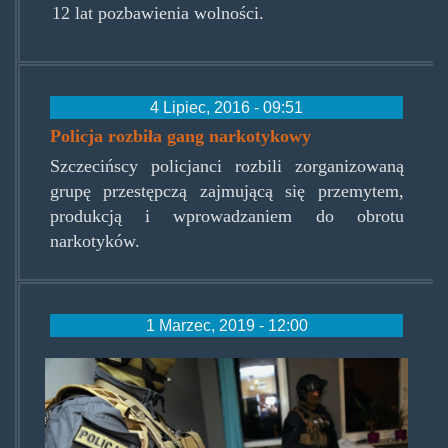
12 lat pozbawienia wolności.
4 Lipiec, 2016 - 09:51
Policja rozbiła gang narkotykowy
Szczecińscy policjanci rozbili zorganizowaną
grupę przestępczą zajmującą się przemytem,
produkcją i wprowadzaniem do obrotu
narkotyków.
1 Marzec, 2019 - 12:00
27kiloamfy010319.jpg