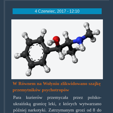
4 Czerwiec, 2017 - 12:10
1s2s-
pseudoephedrine_molecule_bal
W Równem na Wołyniu zlikwidowano szajkę
przemytników psychotropów
Para kurierów przemycała przez polsko-
ukraińską granicę leki, z których wytwarzano
później narkotyki. Zatrzymanym grozi od 8 do