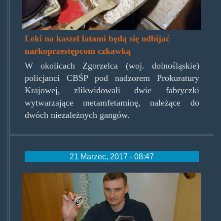
Leki na kaszel latami będą się odbijać
narkoprzestępcom czkawką
W okolicach Zgorzelca (woj. dolnośląskie)
policjanci CBŚP pod nadzorem Prokuratury
Krajowej, zlikwidowali dwie fabryczki
wytwarzające metamfetaminę, należące do
dwóch niezależnych gangów.
21 Marzec, 2017 - 08:47
polakczechdwabratanki.jpg