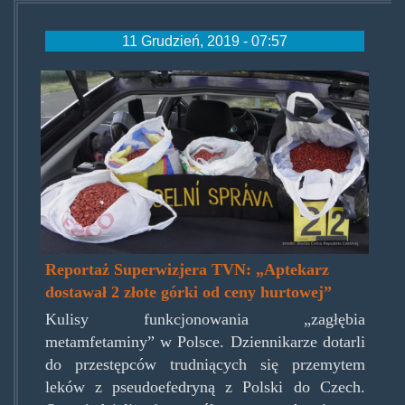
11 Grudzień, 2019 - 07:57
worypseudoefki.png
Reportaż Superwizjera TVN: „Aptekarz
dostawał 2 złote górki od ceny hurtowej”
Kulisy funkcjonowania „zagłębia
metamfetaminy” w Polsce. Dziennikarze dotarli
do przestępców trudniących się przemytem
leków z pseudoefedryną z Polski do Czech.