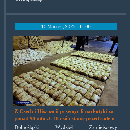
10 Marzec, 2023 - 11:00
ilustracyjne.jpg
Z Czech i Hiszpanii przemycili narkotyki za
ponad 98 mln zł. 18 osób stanie przed sądem
Dolnośląski Wydział Zamiejscowy