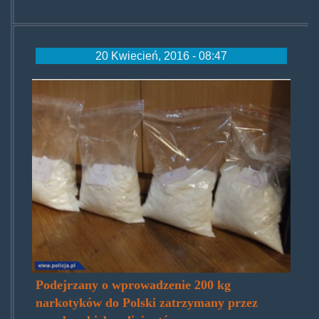
20 Kwiecień, 2016 - 08:47
qnl7nxtlgt.jpg
Podejrzany o wprowadzenie 200 kg
narkotyków do Polski zatrzymany przez