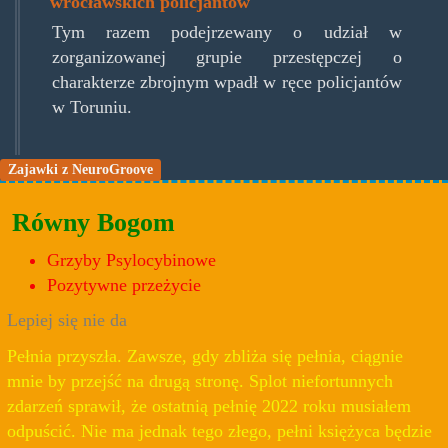
wrocławskich policjantów
Tym razem podejrzewany o udział w
zorganizowanej grupie przestępczej o
charakterze zbrojnym wpadł w ręce policjantów
w Toruniu.
Zajawki z NeuroGroove
Równy Bogom
Grzyby Psylocybinowe
Pozytywne przeżycie
Lepiej się nie da
Pełnia przyszła. Zawsze, gdy zbliża się pełnia, ciągnie
mnie by przejść na drugą stronę. Splot niefortunnych
zdarzeń sprawił, że ostatnią pełnię 2022 roku musiałem
odpuścić. Nie ma jednak tego złego, pełni księżyca będzie