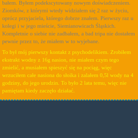
bałem. Byłem podekscytowany nowym doświadczeniem.
Ziomków, z którymi wtedy widziałem się 2 raz w życiu,
oprócz przyjaciela, którego dobrze znałem. Pierwszy raz u
kolegi i w jego mieście, Siemianowicach Śląskich.
Kompletnie o siebie nie zadbałem, a bad tripa nie dostałem
pewnie przez to, że miałem w to wyjebane.
To był mój pierwszy kontakt z psychodelikiem. Zrobiłem
ekstrakt wodny z 16g nasion, nie miałem czym tego
zmielić, a musiałem spieszyć się na pociąg, więc
wrzuciłem całe nasiona do słoika i zalałem 0,5l wody na 4
godziny, do jego urodzin. To było 2 lata temu, więc nie
pamiętam kiedy zaczęło działać.