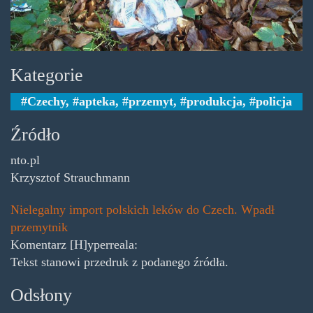
Kategorie
Czechy
,
apteka
,
przemyt
,
produkcja
,
policja
Źródło
nto.pl
Krzysztof Strauchmann
Nielegalny import polskich leków do Czech. Wpadł
przemytnik
Komentarz [H]yperreala:
Tekst stanowi przedruk z podanego źródła.
Odsłony