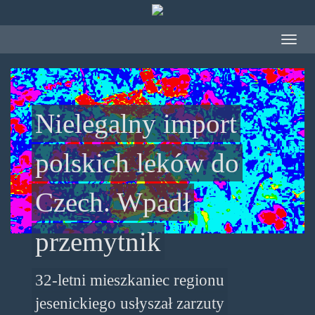
Przejdź do treści
Toggle
navigat
Nielegalny import
polskich leków do
Czech. Wpadł
przemytnik
32-letni mieszkaniec regionu
jesenickiego usłyszał zarzuty