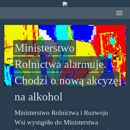
Przejdź
do
Toggle
treści
navigat
Ministerstwo
Rolnictwa alarmuje.
Chodzi o nową akcyzę
na alkohol
Ministerstwo Rolnictwa i Rozwoju
Wsi wystąpiło do Ministerstwa