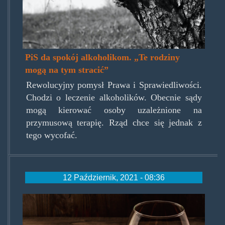
PiS da spokój alkoholikom. „Te rodziny
mogą na tym stracić”
Rewolucyjny pomysł Prawa i Sprawiedliwości.
Chodzi o leczenie alkoholików. Obecnie sądy
mogą kierować osoby uzależnione na
przymusową terapię. Rząd chce się jednak z
tego wycofać.
12 Październik, 2021 - 08:36
alkoiuzywki.jpg