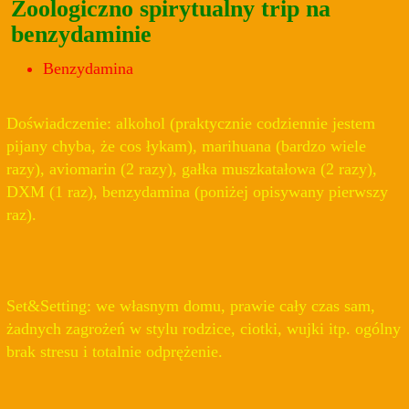
Zoologiczno spirytualny trip na
benzydaminie
Benzydamina
Doświadczenie: alkohol (praktycznie codziennie jestem
pijany chyba, że cos łykam), marihuana (bardzo wiele
razy), aviomarin (2 razy), gałka muszkatałowa (2 razy),
DXM (1 raz), benzydamina (poniżej opisywany pierwszy
raz).
Set&Setting: we własnym domu, prawie cały czas sam,
żadnych zagrożeń w stylu rodzice, ciotki, wujki itp. ogólny
brak stresu i totalnie odprężenie.