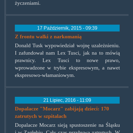
życzeniami.
17 Październik, 2015 - 09:39
Z frontu walki z narkomanią
Donald Tusk wypowiedział wojnę uzależnieniu.
I zafundował nam Lex Tusci, jak na to mówią
prawnicy. Lex Tusci to nowe prawo,
wprowadzone w trybie ekspresowym, a nawet
ekspresowo-włamaniowym.
21 Lipiec, 2016 - 11:09
Dopalacze "Mocarz" zabijają dzieci: 170
zatrutych w szpitalach
Dopalacze Mocarz sieją spustoszenie na Śląsku
i w Zagłębiu. Cały czas przybywa zatrutych. W