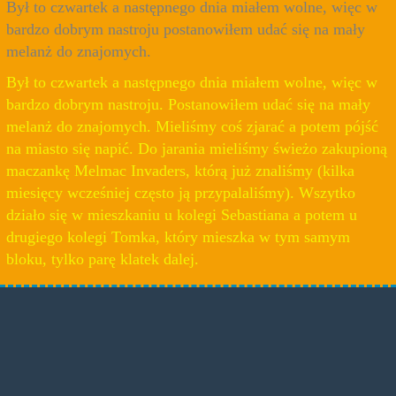
Był to czwartek a następnego dnia miałem wolne, więc w
bardzo dobrym nastroju postanowiłem udać się na mały
melanż do znajomych.
Był to czwartek a następnego dnia miałem wolne, więc w
bardzo dobrym nastroju. Postanowiłem udać się na mały
melanż do znajomych. Mieliśmy coś zjarać a potem pójść
na miasto się napić. Do jarania mieliśmy świeżo zakupioną
maczankę Melmac Invaders, którą już znaliśmy (kilka
miesięcy wcześniej często ją przypalaliśmy). Wszytko
działo się w mieszkaniu u kolegi Sebastiana a potem u
drugiego kolegi Tomka, który mieszka w tym samym
bloku, tylko parę klatek dalej.