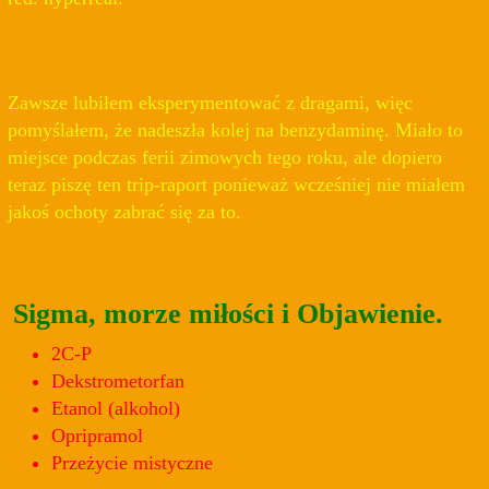
Zawsze lubiłem eksperymentować z dragami, więc
pomyślałem, że nadeszła kolej na benzydaminę. Miało to
miejsce podczas ferii zimowych tego roku, ale dopiero
teraz piszę ten trip-raport ponieważ wcześniej nie miałem
jakoś ochoty zabrać się za to.
Sigma, morze miłości i Objawienie.
2C-P
Dekstrometorfan
Etanol (alkohol)
Opripramol
Przeżycie mistyczne