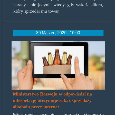
karany - ale jedynie wtedy, gdy wskaże dilera,
który sprzedał mu towar.
30 Marzec, 2020 - 10:00
selling-
alcohol-
online.jpg
Ministerstwo Rozwoju w odpowiedzi na
interpelację utrzymuje zakaz sprzedaży
alkoholu przez internet
Ministrowie: rozwoju i zdrowia, stanowczo