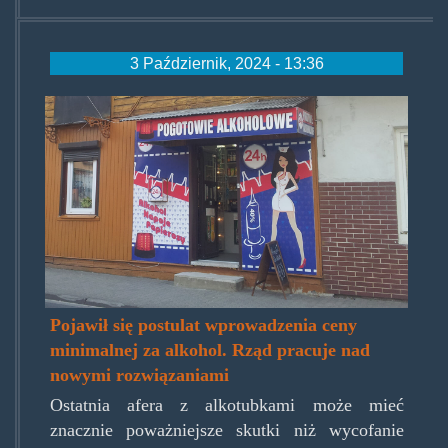
3 Październik, 2024 - 13:36
zakaz-
sprzedazy-
alkoholu.jpg
Pojawił się postulat wprowadzenia ceny
minimalnej za alkohol. Rząd pracuje nad
nowymi rozwiązaniami
Ostatnia afera z alkotubkami może mieć
znacznie poważniejsze skutki niż wycofanie