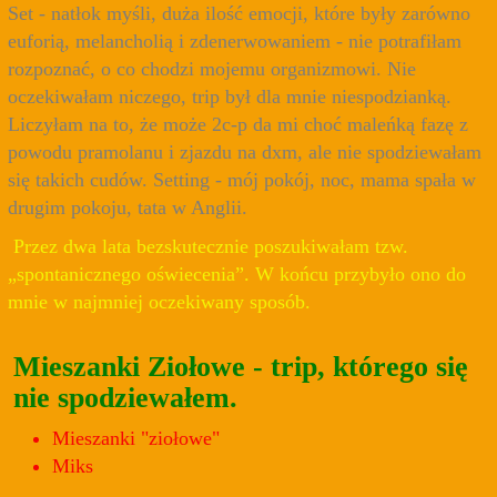
Set - natłok myśli, duża ilość emocji, które były zarówno
euforią, melancholią i zdenerwowaniem - nie potrafiłam
rozpoznać, o co chodzi mojemu organizmowi. Nie
oczekiwałam niczego, trip był dla mnie niespodzianką.
Liczyłam na to, że może 2c-p da mi choć maleńką fazę z
powodu pramolanu i zjazdu na dxm, ale nie spodziewałam
się takich cudów. Setting - mój pokój, noc, mama spała w
drugim pokoju, tata w Anglii.
Przez dwa lata bezskutecznie poszukiwałam tzw.
„spontanicznego oświecenia”. W końcu przybyło ono do
mnie w najmniej oczekiwany sposób.
Mieszanki Ziołowe - trip, którego się
nie spodziewałem.
Mieszanki "ziołowe"
Miks