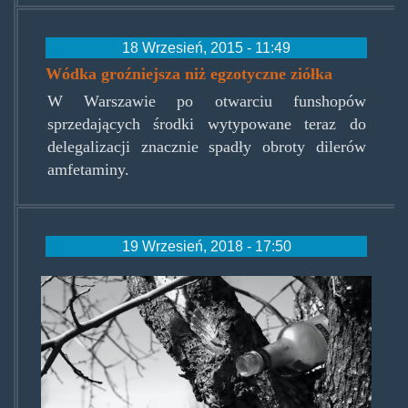
18 Wrzesień, 2015 - 11:49
Wódka groźniejsza niż egzotyczne ziółka
W Warszawie po otwarciu funshopów
sprzedających środki wytypowane teraz do
delegalizacji znacznie spadły obroty dilerów
amfetaminy.
19 Wrzesień, 2018 - 17:50
vodka-
350910_1280.jpg