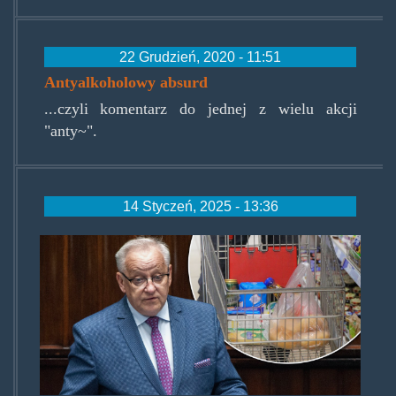
22 Grudzień, 2020 - 11:51
Antyalkoholowy absurd
...czyli komentarz do jednej z wielu akcji
"anty~".
14 Styczeń, 2025 - 13:36
piechakcyza.jpg