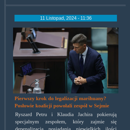
11 Listopad, 2024 - 11:36
petru.jpg
Pierwszy krok do legalizacji marihuany?
Posłowie koalicji powołali zespół w Sejmie
Ryszard Petru i Klaudia Jachira pokierują
specjalnym zespołem, który zajmie się
depenalizacją posiadania niewielkich ilości