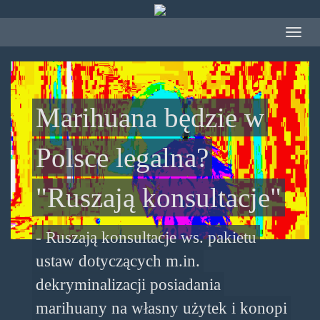
Przejdź
do
Toggle
treści
navigat
Marihuana będzie w
Polsce legalna?
"Ruszają konsultacje"
- Ruszają konsultacje ws. pakietu
ustaw dotyczących m.in.
dekryminalizacji posiadania
marihuany na własny użytek i konopi