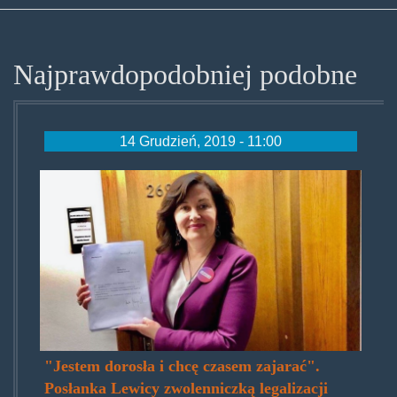
Najprawdopodobniej podobne
14 Grudzień, 2019 - 11:00
beata_maciejewska.jpg
"Jestem dorosła i chcę czasem zajarać".
Posłanka Lewicy zwolenniczką legalizacji