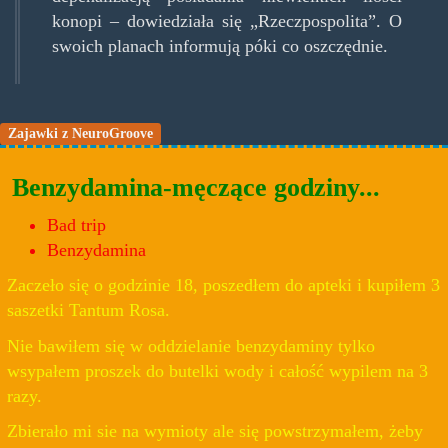
konopi – dowiedziała się „Rzeczpospolita”. O
swoich planach informują póki co oszczędnie.
Zajawki z NeuroGroove
Benzydamina-męczące godziny...
Bad trip
Benzydamina
Zaczeło się o godzinie 18, poszedłem do apteki i kupiłem 3
saszetki Tantum Rosa.
Nie bawiłem się w oddzielanie benzydaminy tylko
wsypałem proszek do butelki wody i całość wypilem na 3
razy.
Zbierało mi sie na wymioty ale się powstrzymałem, żeby