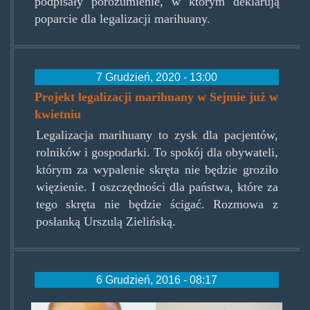
podpisały porozumienie, w którym deklarują
poparcie dla legalizacji marihuany.
7 Grudzień, 2020 - 13:00
Projekt legalizacji marihuany w Sejmie już w
kwietniu
Legalizacja marihuany to zysk dla pacjentów,
rolników i gospodarki. To spokój dla obywateli,
którym za wypalenie skręta nie będzie groziło
więzienie. I oszczędności dla państwa, które za
tego skręta nie będzie ścigać. Rozmowa z
posłanką Urszulą Zielińską.
6 Grudzień, 2016 - 08:17