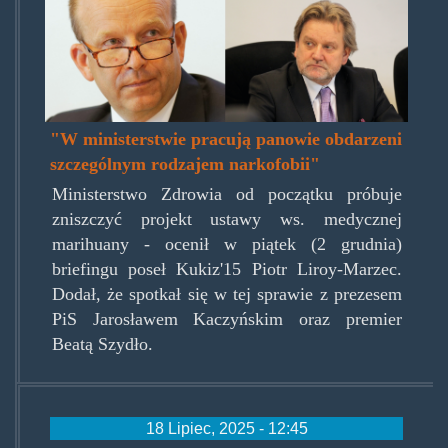
narkofobia2016.jpg
"W ministerstwie pracują panowie obdarzeni
szczególnym rodzajem narkofobii"
Ministerstwo Zdrowia od początku próbuje
zniszczyć projekt ustawy ws. medycznej
marihuany - ocenił w piątek (2 grudnia)
briefingu poseł Kukiz'15 Piotr Liroy-Marzec.
Dodał, że spotkał się w tej sprawie z prezesem
PiS Jarosławem Kaczyńskim oraz premier
Beatą Szydło.
18 Lipiec, 2025 - 12:45