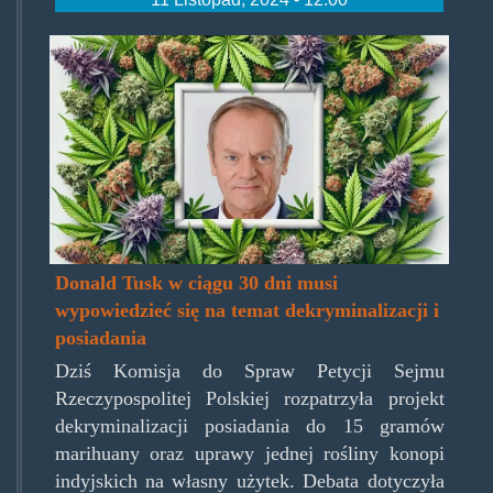
donald-
tusk-
o-
dekryminalizacji-
marihuany-
w-
polsce-
Donald Tusk w ciągu 30 dni musi
wypowiedzieć się na temat dekryminalizacji i
696x398.jpg.jpg
posiadania
Dziś Komisja do Spraw Petycji Sejmu
Rzeczypospolitej Polskiej rozpatrzyła projekt
dekryminalizacji posiadania do 15 gramów
marihuany oraz uprawy jednej rośliny konopi
indyjskich na własny użytek. Debata dotyczyła