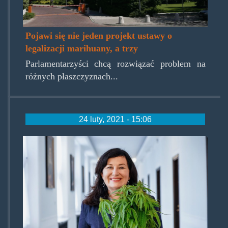
Pojawi się nie jeden projekt ustawy o
legalizacji marihuany, a trzy
Parlamentarzyści chcą rozwiązać problem na
różnych płaszczyznach...
24 luty, 2021 - 15:06
beata-
maciejewska-
1024x609.jpg