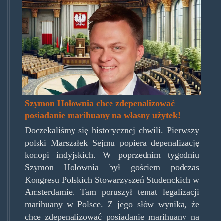
holownia-
szymon-
hajp.jpg
Szymon Hołownia chce zdepenalizować
posiadanie marihuany na własny użytek!
Doczekaliśmy się historycznej chwili. Pierwszy
polski Marszałek Sejmu popiera depenalizację
konopi indyjskich. W poprzednim tygodniu
Szymon Hołownia był gościem podczas
Kongresu Polskich Stowarzyszeń Studenckich w
Amsterdamie. Tam poruszył temat legalizacji
marihuany w Polsce. Z jego słów wynika, że
chce zdepenalizować posiadanie marihuany na