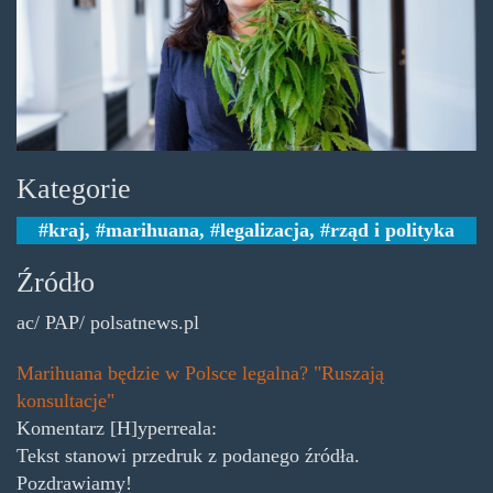
Kategorie
kraj
,
marihuana
,
legalizacja
,
rząd i polityka
Źródło
ac/ PAP/ polsatnews.pl
Marihuana będzie w Polsce legalna? "Ruszają
konsultacje"
Komentarz [H]yperreala:
Tekst stanowi przedruk z podanego źródła.
Pozdrawiamy!