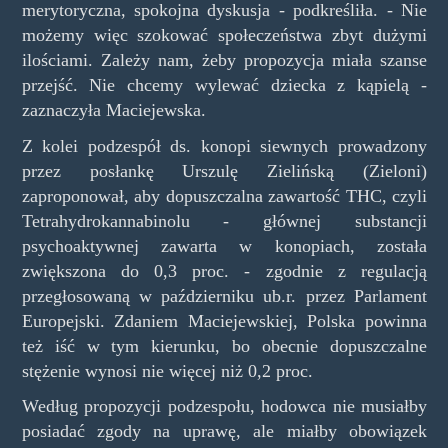
merytoryczna, spokojna dyskusja - podkreśliła. - Nie
możemy więc szokować społeczeństwa zbyt dużymi
ilościami. Zależy nam, żeby propozycja miała szanse
przejść. Nie chcemy wylewać dziecka z kąpielą -
zaznaczyła Maciejewska.
Z kolei podzespół ds. konopi siewnych prowadzony
przez posłankę Urszulę Zielińską (Zieloni)
zaproponował, aby dopuszczalna zawartość THC, czyli
Tetrahydrokannabinolu - głównej substancji
psychoaktywnej zawarta w konopiach, została
zwiększona do 0,3 proc. - zgodnie z regulacją
przegłosowaną w październiku ub.r. przez Parlament
Europejski. Zdaniem Maciejewskiej, Polska powinna
też iść w tym kierunku, bo obecnie dopuszczalne
stężenie wynosi nie więcej niż 0,2 proc.
Według propozycji podzespołu, hodowca nie musiałby
posiadać zgody na uprawę, ale miałby obowiązek