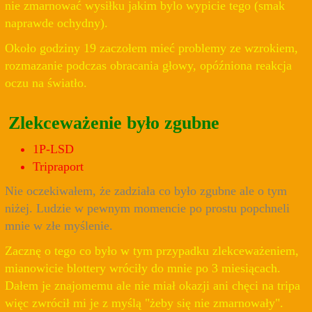
nie zmarnować wysiłku jakim bylo wypicie tego (smak
naprawde ochydny).
Około godziny 19 zaczołem mieć problemy ze wzrokiem,
rozmazanie podczas obracania głowy, opóźniona reakcja
oczu na światło.
Zlekceważenie było zgubne
1P-LSD
Tripraport
Nie oczekiwałem, że zadziała co było zgubne ale o tym
niżej. Ludzie w pewnym momencie po prostu popchneli
mnie w złe myślenie.
Zacznę o tego co było w tym przypadku zlekceważeniem,
mianowicie blottery wróciły do mnie po 3 miesiącach.
Dałem je znajomemu ale nie miał okazji ani chęci na tripa
więc zwrócił mi je z myślą "żeby się nie zmarnowały".