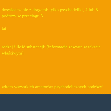
doświadczenie z dragami: tylko psychodeliki, 4 lub 5
podróży w przeciagu 3
lat
rodzaj i ilość substancji: [informacja zawarta w tekscie
właściwym]
witam wszystkich amatorów psychodelicznych podróży!