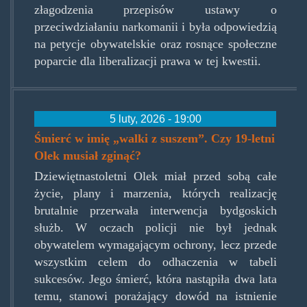
złagodzenia przepisów ustawy o
przeciwdziałaniu narkomanii i była odpowiedzią
na petycje obywatelskie oraz rosnące społeczne
poparcie dla liberalizacji prawa w tej kwestii.
5 luty, 2026 - 19:00
Śmierć w imię „walki z suszem”. Czy 19-letni
Olek musiał zginąć?
Dziewiętnastoletni Olek miał przed sobą całe
życie, plany i marzenia, których realizację
brutalnie przerwała interwencja bydgoskich
służb. W oczach policji nie był jednak
obywatelem wymagającym ochrony, lecz przede
wszystkim celem do odhaczenia w tabeli
sukcesów. Jego śmierć, która nastąpiła dwa lata
temu, stanowi porażający dowód na istnienie