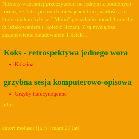
Niestety wcześniej przeczytałem na jednym z podobnych
forum, że listki po trzech miesiącach tracą wartość a te
które miałem były w " Moim" posiadaniu ponad 4 miechy
(z leżakowaniem u koleżki licząc). Z tą myślą bez
zastanawienia załadowałem 1 listek...
Koks - retrospektywa jednego wora
Kokaina
grzybna sesja komputerowo-opisowa
Grzyby halucynogenne
info:
autor: molasar [ja :)] [mam 21 lat]