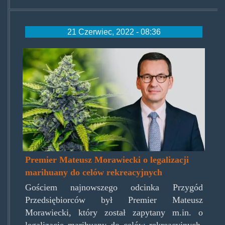
21 Czerwiec, 2022 - 08:36
premier-
mateusz-
morawiecki-
o-
legalizacji-
marihuany-
do-
Premier Mateusz Morawiecki o legalizacji
marihuany do celów rekreacyjnych
celow-
Gościem najnowszego odcinka Przygód
rekreacyjnych-
Przedsiębiorców był Premier Mateusz
600x338.jpg
Morawiecki, który został zapytany m.in. o
legalizację marihuany do celów rekreacyjnych.