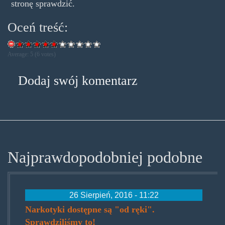
stronę sprawdzić.
Oceń treść:
Average:
5
(
6
votes)
Dodaj swój komentarz
Najprawdopodobniej podobne
26 Sierpień, 2016 - 11:22
Narkotyki dostępne są "od ręki".
Sprawdziliśmy to!