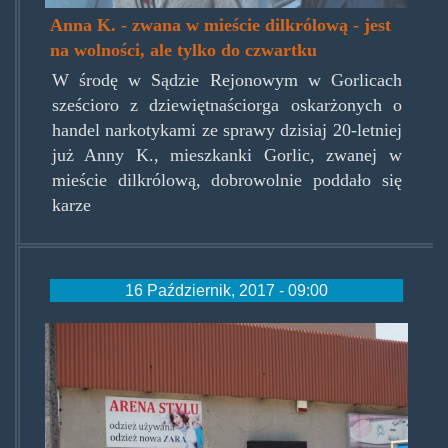
Anna K. - zwana w mieście dilkrólową - jest
na wolności, ale tylko do czwartku
W środę w Sądzie Rejonowym w Gorlicach
sześcioro z dziewiętnaściorga oskarżonych o
handel narkotykami ze sprawy dzisiaj 20-letniej
już Anny K., mieszkanki Gorlic, zwanej w
mieście dilkrólową, dobrowolnie poddało się
karze
16 Październik, 2017 - 09:00
arenastylu1.jpg