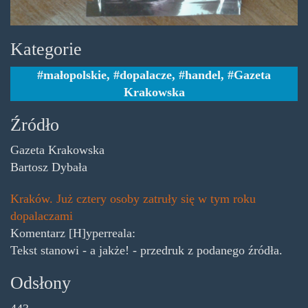
Kategorie
małopolskie
,
dopalacze
,
handel
,
Gazeta
Krakowska
Źródło
Gazeta Krakowska
Bartosz Dybała
Kraków. Już cztery osoby zatruły się w tym roku
dopalaczami
Komentarz [H]yperreala:
Tekst stanowi - a jakże! - przedruk z podanego źródła.
Odsłony