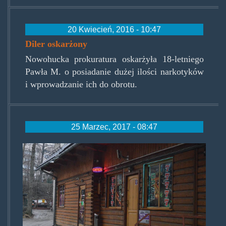
20 Kwiecień, 2016 - 10:47
Diler oskarżony
Nowohucka prokuratura oskarżyła 18-letniego
Pawła M. o posiadanie dużej ilości narkotyków
i wprowadzanie ich do obrotu.
25 Marzec, 2017 - 08:47
czterysodemkiwzakopcu.jpg