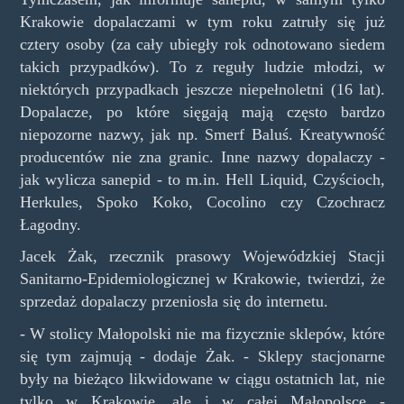
Krakowie dopalaczami w tym roku zatruły się już
cztery osoby (za cały ubiegły rok odnotowano siedem
takich przypadków). To z reguły ludzie młodzi, w
niektórych przypadkach jeszcze niepełnoletni (16 lat).
Dopalacze, po które sięgają mają często bardzo
niepozorne nazwy, jak np. Smerf Baluś. Kreatywność
producentów nie zna granic. Inne nazwy dopalaczy -
jak wylicza sanepid - to m.in. Hell Liquid, Czyścioch,
Herkules, Spoko Koko, Cocolino czy Czochracz
Łagodny.
Jacek Żak, rzecznik prasowy Wojewódzkiej Stacji
Sanitarno-Epidemiologicznej w Krakowie, twierdzi, że
sprzedaż dopalaczy przeniosła się do internetu.
- W stolicy Małopolski nie ma fizycznie sklepów, które
się tym zajmują - dodaje Żak. - Sklepy stacjonarne
były na bieżąco likwidowane w ciągu ostatnich lat, nie
tylko w Krakowie, ale i w całej Małopolsce -