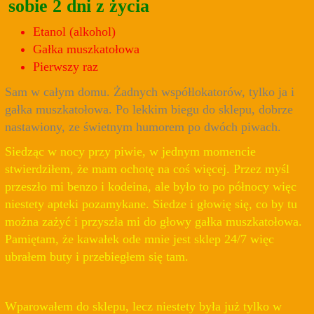
sobie 2 dni z życia
Etanol (alkohol)
Gałka muszkatołowa
Pierwszy raz
Sam w całym domu. Żadnych współlokatorów, tylko ja i
gałka muszkatołowa. Po lekkim biegu do sklepu, dobrze
nastawiony, ze świetnym humorem po dwóch piwach.
Siedząc w nocy przy piwie, w jednym momencie
stwierdziłem, że mam ochotę na coś więcej. Przez myśl
przeszło mi benzo i kodeina, ale było to po północy więc
niestety apteki pozamykane. Siedze i głowię się, co by tu
można zażyć i przyszła mi do głowy gałka muszkatołowa.
Pamiętam, że kawałek ode mnie jest sklep 24/7 więc
ubrałem buty i przebiegłem się tam.
Wparowałem do sklepu, lecz niestety była już tylko w