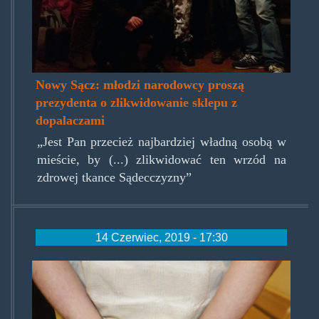
Nowy Sącz: młodzi narodowcy proszą
prezydenta o zlikwidowanie sklepu z
dopalaczami
„Jest Pan przecież najbardziej władną osobą w
mieście, by (...) zlikwidować ten wrzód na
zdrowej tkance Sądecczyzny”
14 Czerwiec, 2019 - 17:30
marek_ka.jpg