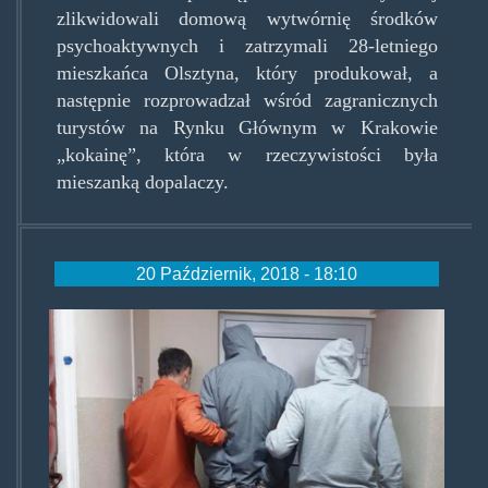
zlikwidowali domową wytwórnię środków
psychoaktywnych i zatrzymali 28-letniego
mieszkańca Olsztyna, który produkował, a
następnie rozprowadzał wśród zagranicznych
turystów na Rynku Głównym w Krakowie
„kokainę”, która w rzeczywistości była
mieszanką dopalaczy.
20 Październik, 2018 - 18:10
dostawca_narkotykow_na_telef