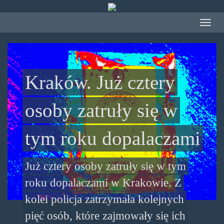
Przejdź
do
Toggle
treści
navigat
Kraków. Już cztery
osoby zatruły się w
tym roku dopalaczami
Już cztery osoby zatruły się w tym
roku dopalaczami w Krakowie. Z
kolei policja zatrzymała kolejnych
pięć osób, które zajmowały się ich