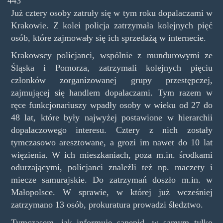
443
Już cztery osoby zatruły się w tym roku dopalaczami w
Krakowie. Z kolei policja zatrzymała kolejnych pięć
osób, które zajmowały się ich sprzedażą w internecie.
Krakowscy policjanci, wspólnie z mundurowymi ze
Śląska i Pomorza, zatrzymali kolejnych pięciu
członków zorganizowanej grupy przestępczej,
zajmującej się handlem dopalaczami. Tym razem w
ręce funkcjonariuszy wpadły osoby w wieku od 27 do
48 lat, które były najwyżej postawione w hierarchii
dopalaczowego interesu. Cztery z nich zostały
tymczasowo aresztowane, a grozi im nawet do 10 lat
więzienia. W ich mieszkaniach, poza m.in. środkami
odurzającymi, policjanci znaleźli też np. maczety i
miecze samurajskie. Do zatrzymań doszło m.in. w
Małopolsce. W sprawie, w której już wcześniej
zatrzymano 13 osób, prokuratura prowadzi śledztwo.
Tymczasem, jak informuje sanepid, w samym tylko