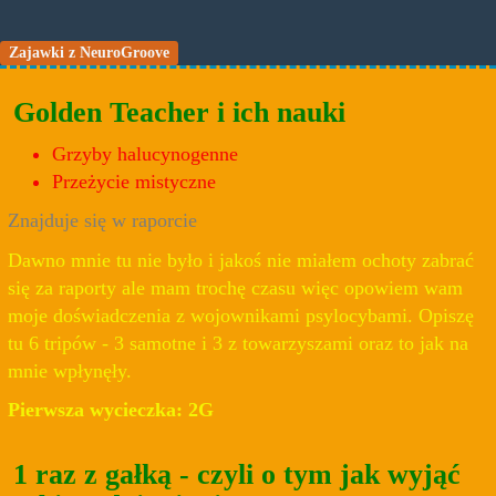
Zajawki z NeuroGroove
Golden Teacher i ich nauki
Grzyby halucynogenne
Przeżycie mistyczne
Znajduje się w raporcie
Dawno mnie tu nie było i jakoś nie miałem ochoty zabrać
się za raporty ale mam trochę czasu więc opowiem wam
moje doświadczenia z wojownikami psylocybami. Opiszę
tu 6 tripów - 3 samotne i 3 z towarzyszami oraz to jak na
mnie wpłynęły.
Pierwsza wycieczka: 2G
1 raz z gałką - czyli o tym jak wyjąć