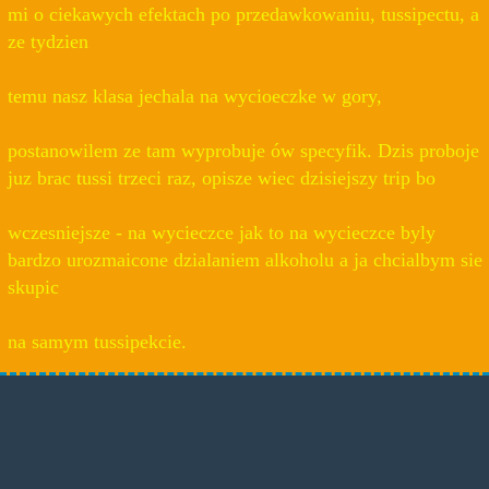
mi o ciekawych efektach po przedawkowaniu, tussipectu, a
ze tydzien
temu nasz klasa jechala na wycioeczke w gory,
postanowilem ze tam wyprobuje ów specyfik. Dzis proboje
juz brac tussi trzeci raz, opisze wiec dzisiejszy trip bo
wczesniejsze - na wycieczce jak to na wycieczce byly
bardzo urozmaicone dzialaniem alkoholu a ja chcialbym sie
skupic
na samym tussipekcie.