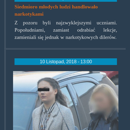
Siedmioro młodych ludzi handlowało
narkotykami
Z pozoru byli najzwyklejszymi uczniami.
Popołudniami, zamiast odrabiać lekcje,
zamieniali się jednak w narkotykowych dilerów.
10 Listopad, 2018 - 13:00
annakrolowadilerow.jpg