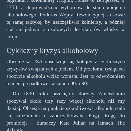
legislatury kolonialnej Virginii, House of Burgesses, w
1758 r., doprowadzając wyborców do stanu upojenia
alkoholowego. Podczas Wojny Rewolucyjnej stosował
tę samą taktykę, by uszczęśliwić żołnierzy, a później
stał się jednym z czołowych destylatorów whisky w
kraju.
Cykliczny kryzys alkoholowy
Obecnie w USA obserwuje się kolejny z cyklicznych
kryzysów związanych z piciem. Od przełomu tysiącleci
spożycie alkoholu wciąż wzrasta. Jest to odwróceniem
tendencji spadkowej w latach 80. i 90.
- Do 1830 roku przeciętny dorosły Amerykanin
spożywał około trzy razy więcej alkoholu niż my
dzisiaj. Obsesja na punkcie szkodliwości alkoholu stała
się zrozumiała i zapoczątkowała długą drogę do
prohibicji – tłumaczy Kate Julian na łamach The
Atlantic.