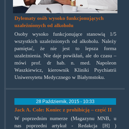
Dylematy osób wysoko funkcjonujących
uzależnionych od alkoholu
Osoby wysoko funkcjonujące stanowią 1/5
wszystkich uzależnionych od alkoholu. Należy
pamiętać, że nie jest to lepsza forma
uzależnienia. Nie daje powikłań, ale do czasu –
mówi prof. dr hab. n. med. Napoleon
Waszkiewicz, kierownik Kliniki Psychiatrii
Uniwersytetu Medycznego w Białymstoku.
28 Październik, 2015 - 10:33
Jack A. Cole: Koniec z prohibicją – część II
W poprzednim numerze (Magazynu MNB, u
nas poprzedni artykuł - Redakcja [H] )