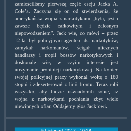
zamieściliśmy pierwszą część eseju Jacka A.
Cole’a. Zaczyna się on od stwierdzenia, że
amerykańska wojna z narkotykami „była, jest i
zawsze będzie całkowitym i żałosnym
niepowodzeniem”. Jack wie, co mówi – przez
12 lat był policyjnym agentem ds. narkotyków,
zamykał narkomanów, ścigał ulicznych
handlarzy i tropił bossów narkotykowych i
doskonale wie, w czyim interesie jest
utrzymanie prohibicji narkotykowej. Na koniec
swojej policyjnej pracy wykonał woltę o 180
stopni i zdezerterował z linii frontu. Teraz robi
wszystko, aby ludzie uświadomili sobie, iż
wojna z narkotykami pochłania zbyt wiele
niewinnych ofiar. Oddajemy głos Jack’owi.
5 Listopad, 2017 - 10:28