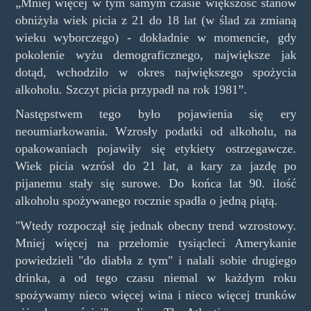
„Mniej więcej w tym samym czasie większość stanów
obniżyła wiek picia z 21 do 18 lat (w ślad za zmianą
wieku wyborczego) - dokładnie w momencie, gdy
pokolenie wyżu demograficznego, największe jak
dotąd, wchodziło w okres największego spożycia
alkoholu. Szczyt picia przypadł na rok 1981”.
Następstwem tego było pojawienia się ery
neoumiarkowania. Wzrosły podatki od alkoholu, na
opakowaniach pojawiły się etykiety ostrzegawcze.
Wiek picia wzrósł do 21 lat, a kary za jazdę po
pijanemu stały się surowe. Do końca lat 90. ilość
alkoholu spożywanego rocznie spadła o jedną piątą.
"Wtedy rozpoczął się jednak obecny trend wzrostowy.
Mniej więcej na przełomie tysiącleci Amerykanie
powiedzieli "do diabła z tym" i nalali sobie drugiego
drinka, a od tego czasu niemal w każdym roku
spożywamy nieco więcej wina i nieco więcej trunków