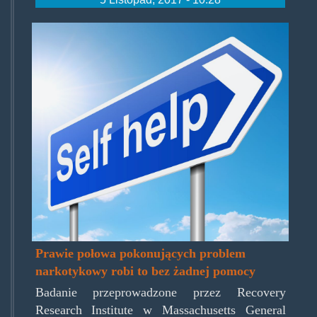
self-
help-
methods-
for-
addiction.jpg
Prawie połowa pokonujących problem
narkotykowy robi to bez żadnej pomocy
Badanie przeprowadzone przez Recovery
Research Institute w Massachusetts General