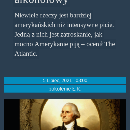
Niewiele rzeczy jest bardziej
amerykańskich niż intensywne picie.
Jedną z nich jest zatroskanie, jak
mocno Amerykanie piją – ocenił The
Atlantic.
5 Lipiec, 2021 - 08:00
pokolenie Ł.K.
founding-
drunkards-
hdr.jpg