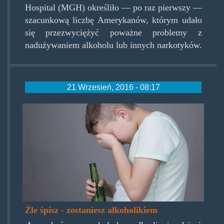
Hospital (MGH) określiło — po raz pierwszy —
szacunkową liczbę Amerykanów, którym udało
się przezwyciężyć poważne problemy z
nadużywaniem alkoholu lub innych narkotyków.
21 Wrzesień, 2016 - 08:17
zlespiszzostanieszalkoholikiem
Źle śpisz - zostaniesz alkoholikiem