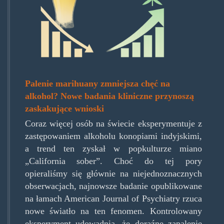
1038x692.png
Palenie marihuany zmniejsza chęć na
alkohol? Nowe badania kliniczne przynoszą
zaskakujące wnioski
Coraz więcej osób na świecie eksperymentuje z
zastępowaniem alkoholu konopiami indyjskimi,
a trend ten zyskał w popkulturze miano
„California sober”. Choć do tej pory
opieraliśmy się głównie na niejednoznacznych
obserwacjach, najnowsze badanie opublikowane
na łamach American Journal of Psychiatry rzuca
nowe światło na ten fenomen. Kontrolowany
eksperyment udowadnia, że doraźne zapalenie