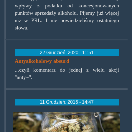
wpływy z podatku od koncesjonowanych
punktów sprzedaży alkoholu. Pijemy już więcej
niż w PRL. I nie powiedzieliśmy ostatniego
słowa.
22 Grudzień, 2020 - 11:51
Antyalkoholowy absurd
...czyli komentarz do jednej z wielu akcji
"anty~".
11 Grudzień, 2016 - 14:47
coloradopot.jpg