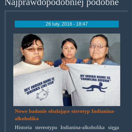
Najprawdopodobniej podobne
26 luty, 2016 - 18:47
sioux-
8.jpg
Nowe badanie obalające sterotyp Indianina-
alkoholika
Historia stereotypu Indianina-alkoholika sięga