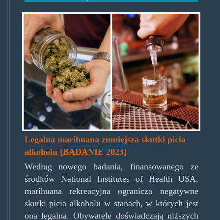
marijuana-
vs-
alcohol-
split.jpg
Legalna marihuana zmniejsza skutki picia
alkoholu [BADANIE 2023]
Według nowego badania, finansowanego ze
środków National Institutes of Health USA,
marihuana rekreacyjna ogranicza negatywne
skutki picia alkoholu w stanach, w których jest
ona legalna. Obywatele doświadczają niższych