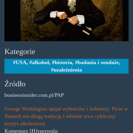
Kategorie
USA
,
alkohol
,
historia
,
badania i sondaże
,
uzależnienia
Źródło
businessinsider.com.pl/PAP
George Washington upijał wyborców i żołnierzy. Picie w
Stanach ma długą tradycję i właśnie trwa cykliczny
kryzys alkoholowy
Komentarz [H]yperreala: