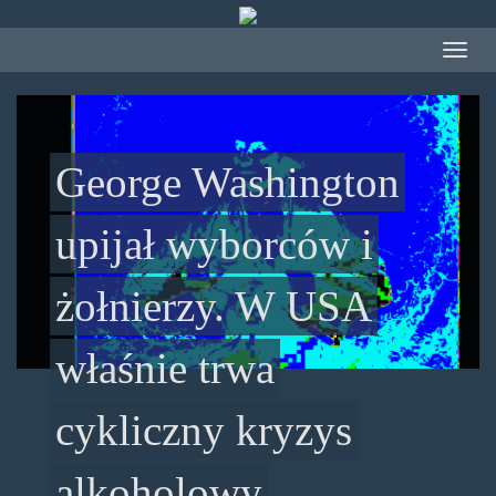
Przejdź
do
Toggle
treści
navigat
George Washington
upijał wyborców i
żołnierzy. W USA
właśnie trwa
cykliczny kryzys
alkoholowy