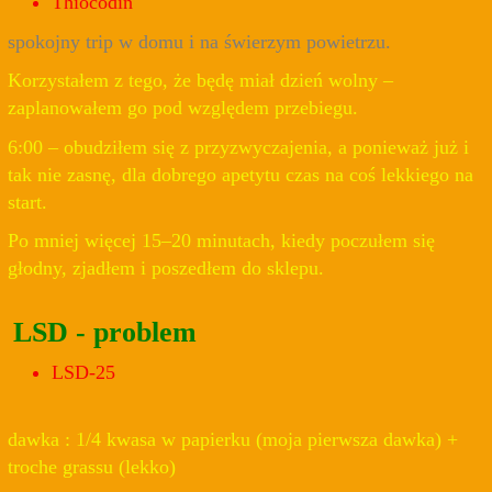
Thiocodin
spokojny trip w domu i na świerzym powietrzu.
Korzystałem z tego, że będę miał dzień wolny –
zaplanowałem go pod względem przebiegu.
6:00 – obudziłem się z przyzwyczajenia, a ponieważ już i
tak nie zasnę, dla dobrego apetytu czas na coś lekkiego na
start.
Po mniej więcej 15–20 minutach, kiedy poczułem się
głodny, zjadłem i poszedłem do sklepu.
LSD - problem
LSD-25
dawka : 1/4 kwasa w papierku (moja pierwsza dawka) +
troche grassu (lekko)