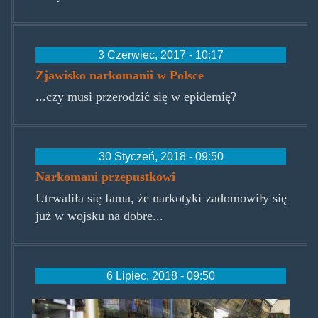
3 Czerwiec, 2017 - 10:17
Zjawisko narkomanii w Polsce
...czy musi przerodzić się w epidemię?
30 Styczeń, 2018 - 09:50
Narkomani przepustkowi
Utrwaliła się fama, że narkotyki zadomowiły się
już w wojsku na dobre...
6 Lipiec, 2018 - 09:50
monopolowy.jpg