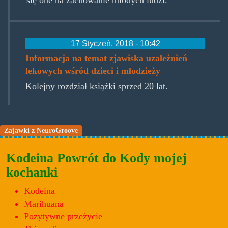
się one na zachowanie młodych ludzi.
17 Styczeń, 2018 - 10:42
Informacja na temat zjawiska uzależnień
lekowych wśród dzieci i młodzieży
Kolejny rozdział książki sprzed 20 lat.
Zajawki z NeuroGroove
Kodeina Powrót do Kody mojej
kochanki
Kodeina
Marihuana
Pozytywne przeżycie