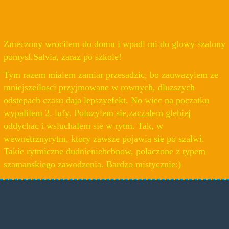
Zmeczony wrocilem do domu i wpadl mi do glowy szalony
pomysl.Salvia, zaraz po szkole!
Tym razem mialem zamiar przesadzic, bo zauwazylem ze
mniejszeilosci przyjmowane w rownych, dluzszych
odstepach czasu daja lepszyefekt. No wiec na poczatku
wypalilem 2. lufy. Polozylem sie,zaczalem glebiej
oddychac i wsluchalem sie w rytm. Tak, w
wewnetrznyrytm, ktory zawsze pojawia sie po szalwi.
Takie rytmiczne dudnieniebebnow, polaczone z typem
szamanskiego zawodzenia. Bardzo mistycznie:)