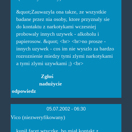
&quot;Zauwazyla ona takze, ze wszystkie
badane przez nia osoby, ktore przyznaly sie
do kontaktu z narkotykami wczesniej
probowaly innych uzywek - alkoholu i
papierosow. &quot; <br> <br>no prosze -
innych uzywek - cos im nie wyszlo za bardzo
rozroznienie miedzy tymi zlymi narkotykami
a tymi zlymi uzywkami ;) <br>
Zgłoś
nadużycie
odpowiedz
05.07.2002 - 06:30
Vico (niezweryfikowany)
kupił facet wtyczkę, bo miał kontakt z