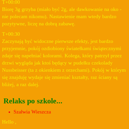
T+00:00
Biorę 3g grzyba (miało być 2g, ale dawkowanie na oko -
nie polecam nikomu). Nastawienie mam wtedy bardzo
pozytywne, liczę na dobrą zabawę.
T+00:30
Zaczynają być widoczne pierwsze efekty, jest bardzo
przyjemnie, pokój ozdiobiony światełkami świątecznymi
zdaje się napełniać kolorami. Kolega, który patrzył przez
drzwi wygląda jak ktoś będący w pudełku czekolady
Nussbeisser (ta z okienkiem z orzechami). Pokój w którym
się znajduję wydaje się zmieniać kształty, raz ściany są
bliżej, a raz dalej.
Relaks po szkole...
Szałwia Wieszcza
Hello ,