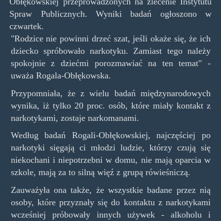
Obłękowskiej przeprowadzonych na zlecenie Instytutu
Spraw Publicznych. Wyniki badań ogłoszono w
czwartek.
"Rodzice nie powinni drzeć szat, jeśli okaże się, że ich
dziecko spróbowało narkotyku. Zamiast tego należy
spokojnie z dziećmi porozmawiać na ten temat" -
uważa Rogala-Obłękowska.
Przypomniała, że z wielu badań międzynarodowych
wynika, iż tylko 20 proc. osób, które miały kontakt z
narkotykami, zostaje narkomanami.
Według badań Rogali-Obłękowskiej, najczęściej po
narkotyki sięgają ci młodzi ludzie, którzy czują się
niekochani i niepotrzebni w domu, nie mają oparcia w
szkole, mają za to silną więź z grupą rówieśniczą.
Zauważyła ona także, że wszystkie badane przez nią
osoby, które przyznały się do kontaktu z narkotykami
wcześniej próbowały innych używek - alkoholu i