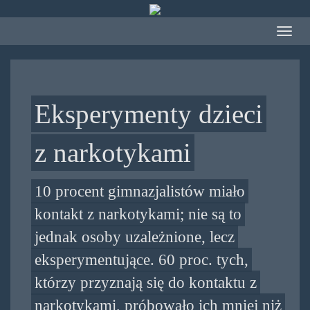
Przejdź
do
Toggle
treści
navigat
Eksperymenty dzieci
z narkotykami
10 procent gimnazjalistów miało
kontakt z narkotykami; nie są to
jednak osoby uzależnione, lecz
eksperymentujące. 60 proc. tych,
którzy przyznają się do kontaktu z
narkotykami, próbowało ich mniej niż