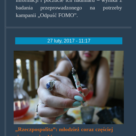
badania przeprowadzonego na potrzeby
kampanii „Odpuść FOMO”.
27 luty, 2017 - 11:17
girl-
passing-
a-
joint.jpg
„Rzeczpospolita”: młodzież coraz częściej