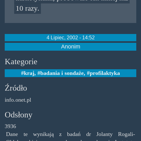
10 razy.
4 Lipiec, 2002 - 14:52
Anonim
Kategorie
kraj
,
badania i sondaże
,
profilaktyka
Źródło
info.onet.pl
Odsłony
3936
Dane te wynikają z badań dr Jolanty Rogali-