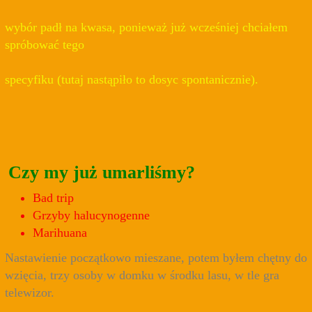
wybór padł na kwasa, ponieważ już wcześniej chciałem
spróbować tego
specyfiku (tutaj nastąpiło to dosyc spontanicznie).
Czy my już umarliśmy?
Bad trip
Grzyby halucynogenne
Marihuana
Nastawienie początkowo mieszane, potem byłem chętny do
wzięcia, trzy osoby w domku w środku lasu, w tle gra
telewizor.