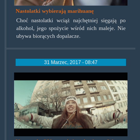
Nastolatki wybierają marihuanę
Choć nastolatki wciąż najchętniej sięgają po
alkohol, jego spożycie wśród nich maleje. Nie
ubywa biorących dopalacze.
31 Marzec, 2017 - 08:47
melnazzgisem.jpg