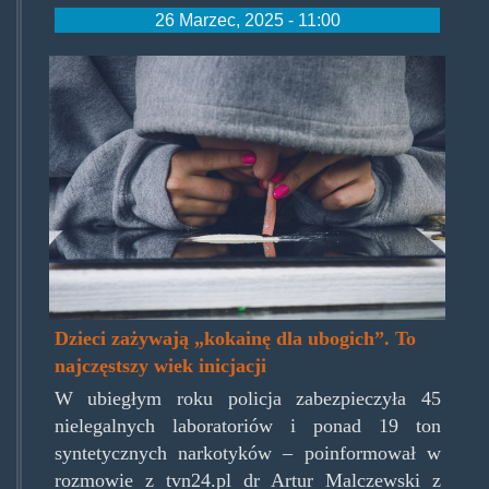
26 Marzec, 2025 - 11:00
mefedron-
zastepuje-
ziolo-.jpg
Dzieci zażywają „kokainę dla ubogich”. To
najczęstszy wiek inicjacji
W ubiegłym roku policja zabezpieczyła 45
nielegalnych laboratoriów i ponad 19 ton
syntetycznych narkotyków – poinformował w
rozmowie z tvn24.pl dr Artur Malczewski z