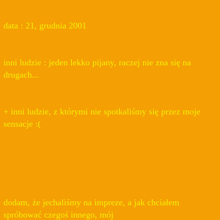
data : 21, grudnia 2001
inni ludzie : jeden lekko pijany, raczej nie zna się na
drugach...
+ inni ludzie, z którymi nie spotkaliśmy się przez moje
sensacje :(
dodam, że jechaliśmy na impreze, a jak chciałem
spróbować czegoś innego, mój