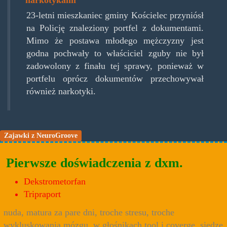
23-letni mieszkaniec gminy Kościelec przyniósł
na Policję znaleziony portfel z dokumentami.
Mimo że postawa młodego mężczyzny jest
godna pochwały to właściciel zguby nie był
zadowolony z finału tej sprawy, ponieważ w
portfelu oprócz dokumentów przechowywał
również narkotyki.
Zajawki z NeuroGroove
Pierwsze doświadczenia z dxm.
Dekstrometorfan
Tripraport
nuda, matura za pare dni, troche stresu, troche
wykluskowania mózgu, w głośnikach tool i coverge, siedze