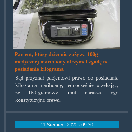
cannabis-
grams-
eighths-
quarters-
ounces-
Pacjent, który dziennie zużywa 100g
pounds-
medycznej marihuany otrzymał zgodę na
kilo.jpg
posiadanie kilograma
Sąd przyznał pacjentowi prawo do posiadania
kilograma marihuany, jednocześnie orzekając,
że 150-gramowy limit narusza jego
konstytucyjne prawa.
11 Sierpień, 2020 - 09:30