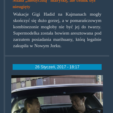
Miała „medyczną” maryśkę, ale celnik był
nieugięty
Wakacje Gigi Hadid na Kajmanach mogły
skończyć się dużo gorzej, a w pomarańczowym
kombinezonie mogłoby nie być jej do twarzy.
Supermodelka została bowiem aresztowana pod
zarzutem posiadania marihuany, którą legalnie
zakupiła w Nowym Jorku.
26 Styczeń, 2017 - 18:17
koscian22260117.jpg