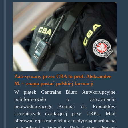
cba_00.png
Zatrzymany przez CBA to prof. Aleksander
M. – znana postać polskiej farmacji
W piątek Centralne Biuro Antykorupcyjne
poinformowało o zatrzymaniu
przewodniczącego Komisji ds. Produktów
Leczniczych działającej przy URPL. Miał
oferować rejestrację leku z medyczną marihuaną
w zamian za łapówkę. Dziś Gazeta Prawna