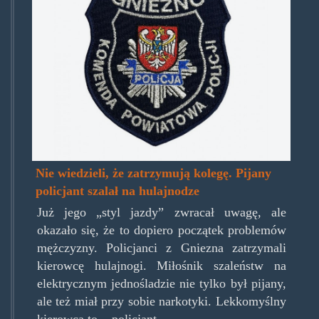
gniezno.jpg
Nie wiedzieli, że zatrzymują kolegę. Pijany
policjant szalał na hulajnodze
Już jego „styl jazdy” zwracał uwagę, ale
okazało się, że to dopiero początek problemów
mężczyzny. Policjanci z Gniezna zatrzymali
kierowcę hulajnogi. Miłośnik szaleństw na
elektrycznym jednośladzie nie tylko był pijany,
ale też miał przy sobie narkotyki. Lekkomyślny
kierowca to... policjant.