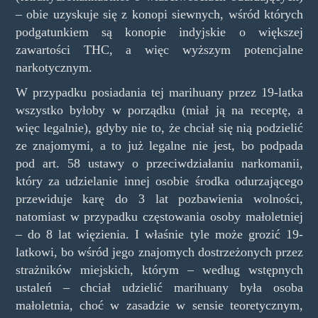
– obie uzyskuje się z konopi siewnych, wśród których
podgatunkiem są konopie indyjskie o większej
zawartości THC, a więc wyższym potencjalne
narkotycznym.
W przypadku posiadania tej marihuany przez 19-latka
wszystko byłoby w porządku (miał ją na receptę, a
więc legalnie), gdyby nie to, że chciał się nią podzielić
ze znajomymi, a to już legalne nie jest, bo podpada
pod art. 58 ustawy o przeciwdziałaniu narkomanii,
który za udzielanie innej osobie środka odurzającego
przewiduje karę do 3 lat pozbawienia wolności,
natomiast w przypadku częstowania osoby małoletniej
– do 8 lat więzienia. I właśnie tyle może grozić 19-
latkowi, bo wśród jego znajomych dostrzeżonych przez
strażników miejskich, którym – według wstępnych
ustaleń – chciał udzielić marihuany była osoba
małoletnia, choć w zasadzie w sensie teoretycznym,