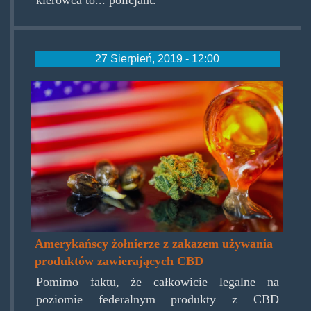
27 Sierpień, 2019 - 12:00
soldiers-
u-
s-
armed-
forces-
prohibited-
using-
Amerykańscy żołnierze z zakazem używania
cbd-
produktów zawierających CBD
featured.jpg
Pomimo faktu, że całkowicie legalne na
poziomie federalnym produkty z CBD