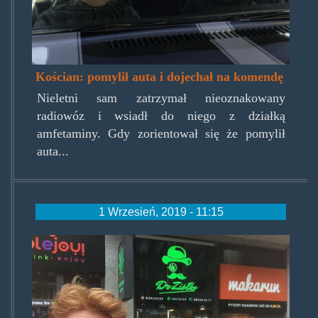
Kościan: pomylił auta i dojechał na komendę
Nieletni sam zatrzymał nieoznakowany
radiowóz i wsiadł do niego z działką
amfetaminy. Gdy zorientował się że pomylił
auta...
1 Wrzesień, 2019 - 11:15
ocobiegaszcebede.jpg