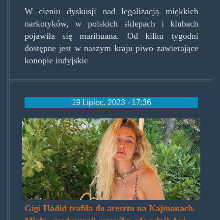
W cieniu dyskusji nad legalizacją miękkich
narkotyków, w polskich sklepach i klubach
pojawiła się marihuana. Od kilku tygodni
dostępne jest w naszym kraju piwo zawierające
konopie indyjskie
19 Lipiec, 2023 - 17:36
gigi-
hadid-
marihuana.jpg
Gigi Hadid trafiła do aresztu na Kajmanach.