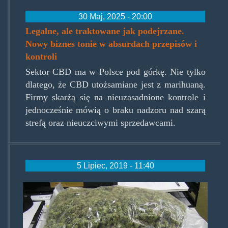
30 Maj, 2025 - 20:00
Legalne, ale traktowane jak podejrzane.
Nowy biznes tonie w absurdach przepisów i
kontroli
Sektor CBD ma w Polsce pod górkę. Nie tylko
dlatego, że CBD utożsamiane jest z marihuaną.
Firmy skarżą się na nieuzasadnione kontrole i
jednocześnie mówią o braku nadzoru nad szarą
strefą oraz nieuczciwymi sprzedawcami.
5 Lipiec, 2019 - 11:40
weighing-
and-
measuring-