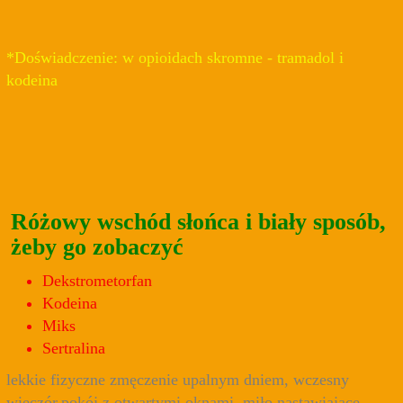
*Doświadczenie: w opioidach skromne - tramadol i
kodeina
Różowy wschód słońca i biały sposób,
żeby go zobaczyć
Dekstrometorfan
Kodeina
Miks
Sertralina
lekkie fizyczne zmęczenie upalnym dniem, wczesny
wieczór,pokój z otwartymi oknami, miło nastawiające