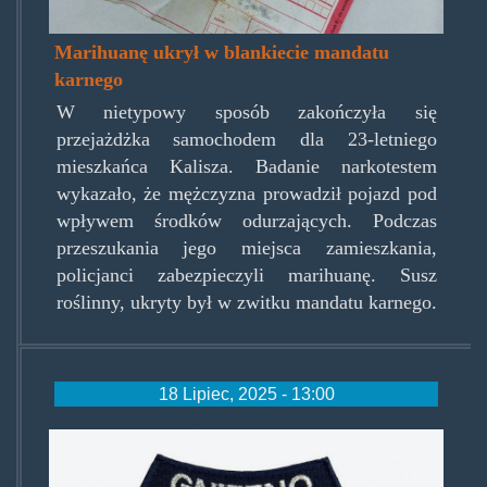
Marihuanę ukrył w blankiecie mandatu
karnego
W nietypowy sposób zakończyła się
przejażdżka samochodem dla 23-letniego
mieszkańca Kalisza. Badanie narkotestem
wykazało, że mężczyzna prowadził pojazd pod
wpływem środków odurzających. Podczas
przeszukania jego miejsca zamieszkania,
policjanci zabezpieczyli marihuanę. Susz
roślinny, ukryty był w zwitku mandatu karnego.
18 Lipiec, 2025 - 13:00
emblemat-
kpp-