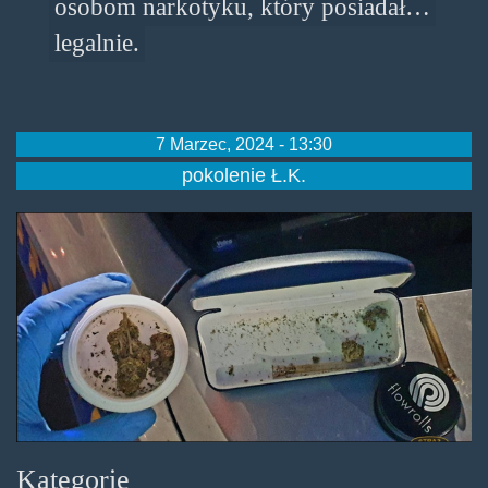
osobom narkotyku, który posiadał…
legalnie.
7 Marzec, 2024 - 13:30
pokolenie Ł.K.
chcial-
poczestowac-
legalna-
marihuana.png
Kategorie