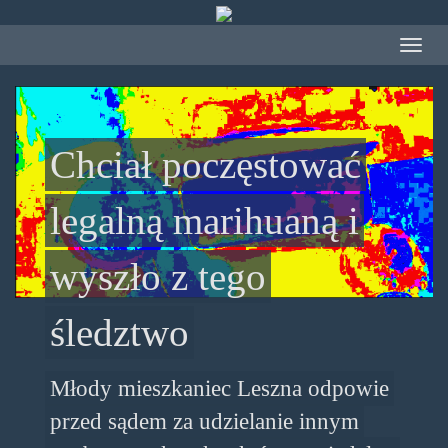
Przejdź
do
Toggle
treści
navigat
Chciał poczęstować
legalną marihuaną i
wyszło z tego
śledztwo
Młody mieszkaniec Leszna odpowie
przed sądem za udzielanie innym