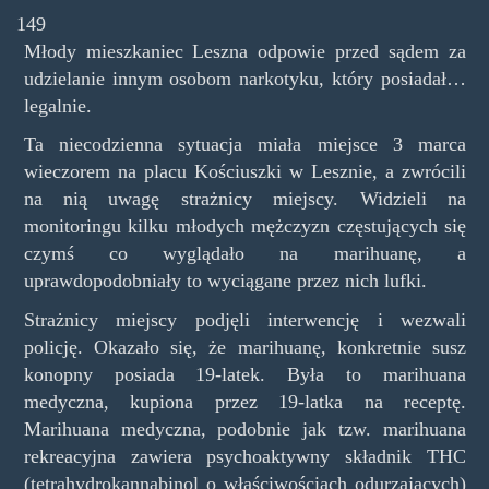
149
Młody mieszkaniec Leszna odpowie przed sądem za
udzielanie innym osobom narkotyku, który posiadał…
legalnie.
Ta niecodzienna sytuacja miała miejsce 3 marca
wieczorem na placu Kościuszki w Lesznie, a zwrócili
na nią uwagę strażnicy miejscy. Widzieli na
monitoringu kilku młodych mężczyzn częstujących się
czymś co wyglądało na marihuanę, a
uprawdopodobniały to wyciągane przez nich lufki.
Strażnicy miejscy podjęli interwencję i wezwali
policję. Okazało się, że marihuanę, konkretnie susz
konopny posiada 19-latek. Była to marihuana
medyczna, kupiona przez 19-latka na receptę.
Marihuana medyczna, podobnie jak tzw. marihuana
rekreacyjna zawiera psychoaktywny składnik THC
(tetrahydrokannabinol o właściwościach odurzających)