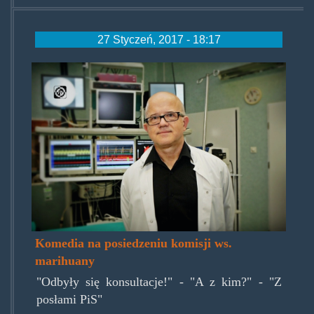
27 Styczeń, 2017 - 18:17
grzegorz_raczak.jpg
Komedia na posiedzeniu komisji ws.
marihuany
"Odbyły się konsultacje!" - "A z kim?" - "Z
posłami PiS"