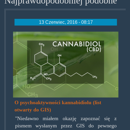
Najprawdopodobniej podobne
13 Czerwiec, 2016 - 08:17
cbd.jpg
O psychoaktywności kannabidiolu (list
otwarty do GIS)
"Niedawno miałem okazję zapoznać się z
pismem wysłanym przez GIS do pewnego