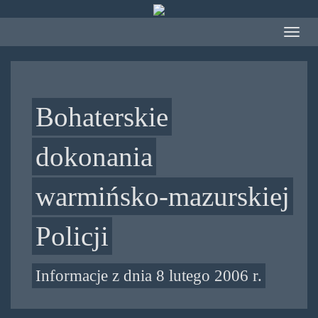
Przejdź
do
Toggle
treści
navigat
Bohaterskie
dokonania
warmińsko-mazurskiej
Policji
Informacje z dnia 8 lutego 2006 r.