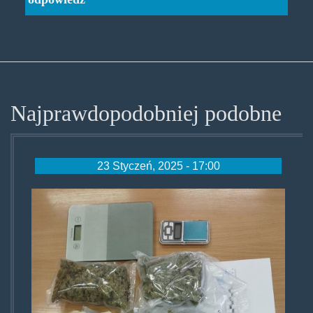
Najprawdopodobniej podobne
23 Styczeń, 2025 - 17:00
102-
269543-
1247508.jpg