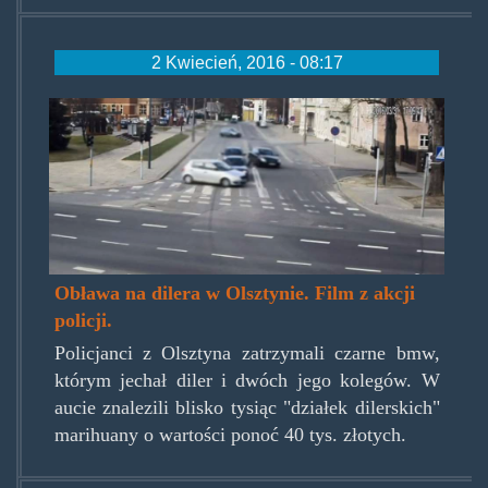
2 Kwiecień, 2016 - 08:17
policja-
302423.jpg
Obława na dilera w Olsztynie. Film z akcji
policji.
Policjanci z Olsztyna zatrzymali czarne bmw,
którym jechał diler i dwóch jego kolegów. W
aucie znalezili blisko tysiąc "działek dilerskich"
marihuany o wartości ponoć 40 tys. złotych.