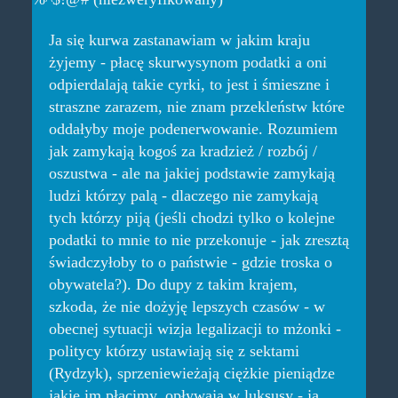
Ja się kurwa zastanawiam w jakim kraju
żyjemy - płacę skurwysynom podatki a oni
odpierdalają takie cyrki, to jest i śmieszne i
straszne zarazem, nie znam przekleństw które
oddałyby moje podenerwowanie. Rozumiem
jak zamykają kogoś za kradzież / rozbój /
oszustwa - ale na jakiej podstawie zamykają
ludzi którzy palą - dlaczego nie zamykają
tych którzy piją (jeśli chodzi tylko o kolejne
podatki to mnie to nie przekonuje - jak zresztą
świadczyłoby to o państwie - gdzie troska o
obywatela?). Do dupy z takim krajem,
szkoda, że nie dożyję lepszych czasów - w
obecnej sytuacji wizja legalizacji to mżonki -
politycy którzy ustawiają się z sektami
(Rydzyk), sprzeniewieżają ciężkie pieniądze
jakie im płacimy, opływają w luksusy - ja