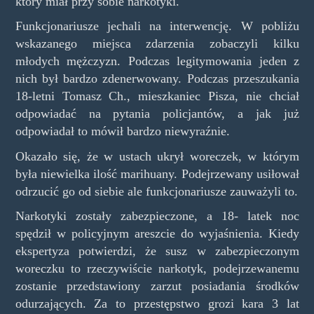
który miał przy sobie narkotyki.
Funkcjonariusze jechali na interwencję. W pobliżu
wskazanego miejsca zdarzenia zobaczyli kilku
młodych mężczyzn. Podczas legitymowania jeden z
nich był bardzo zdenerwowany. Podczas przeszukania
18-letni Tomasz Ch., mieszkaniec Pisza, nie chciał
odpowiadać na pytania policjantów, a jak już
odpowiadał to mówił bardzo niewyraźnie.
Okazało się, że w ustach ukrył woreczek, w którym
była niewielka ilość marihuany. Podejrzewany usiłował
odrzucić go od siebie ale funkcjonariusze zauważyli to.
Narkotyki zostały zabezpieczone, a 18- latek noc
spędził w policyjnym areszcie do wyjaśnienia. Kiedy
ekspertyza potwierdzi, że susz w zabezpieczonym
woreczku to rzeczywiście narkotyk, podejrzewanemu
zostanie przedstawiony zarzut posiadania środków
odurzających. Za to przestępstwo grozi kara 3 lat