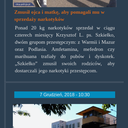
Zmusił ojca i matkę, aby pomagali mu w
sprzedaży narkotyków
Ponad 20 kg narkotyków sprzedał w ciągu
czterech miesięcy Krzysztof L. ps. Szkiełko,
dwóm grupom przestępczym: z Warmii i Mazur
oraz Podlasia. Amfetamina, mefedron czy
marihuana trafiały do pubów i dyskotek.
„Szkiełko” zmusił swoich rodziców, aby
dostarczali jego narkotyki przestępcom.
7 Grudzień, 2018 - 10:30
na-
wlam-