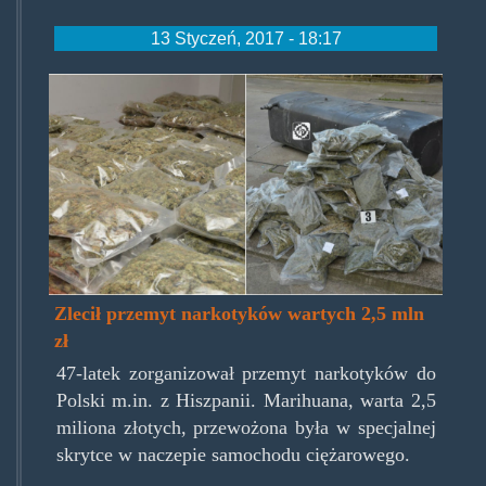
13 Styczeń, 2017 - 18:17
przemytmj130117.jpg
Zlecił przemyt narkotyków wartych 2,5 mln
zł
47-latek zorganizował przemyt narkotyków do
Polski m.in. z Hiszpanii. Marihuana, warta 2,5
miliona złotych, przewożona była w specjalnej
skrytce w naczepie samochodu ciężarowego.