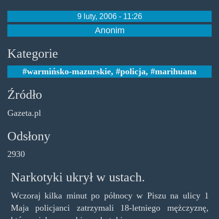
9 luty, 2006 - 11:26
Anonim
Kategorie
warmińsko-mazurskie
,
policja
,
marihuana
Źródło
Gazeta.pl
Odsłony
2930
Narkotyki ukrył w ustach.
Wczoraj kilka minut po północy w Piszu na ulicy 1
Maja policjanci zatrzymali 18-letniego mężczyznę,