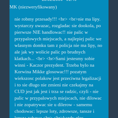
MK (niezweryfikowany)
nie robmy przesady!!! <br> <br>nie ma lipy.
wystarczy uwazac, rozgladac sie dookola, po
pierwsze NIE handlowac!! nie palic w
przypalowych miejscach, a najlepiej palic we
wlasnym domku tam z policja nie ma lipy, no
ale jak wy wolicie palic po brudnych
klatkach... <br> <br>Sami jestesmy sobie
winni - Kaczor prezydent. Trzeba bylo na
Korwina Mikke glosowac!!! pozatym
wiekszosc polakow jest przeciwna legalizacji
i to sie dlugo nie zmieni nie czekajmy na
CUD jest jak jest i trza se radzic, czyli - nie
palic w przypalowych miejscach, nie dilowac
i nie zopatrywac sie u dilerow - samemu
chodowac: lepsze loty, zdrowsze, tansze i
lepsza zabawa <br> <br>kazdy glos