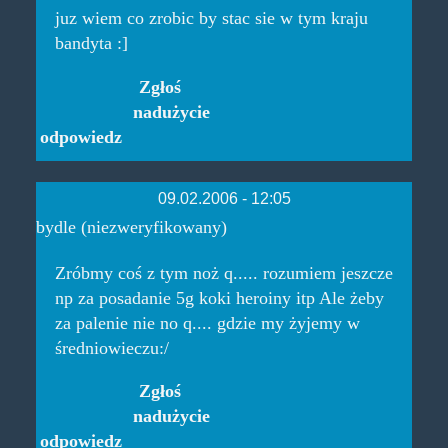
juz wiem co zrobic by stac sie w tym kraju
bandyta :]
Zgłoś
nadużycie
odpowiedz
09.02.2006 - 12:05
bydle (niezweryfikowany)
Zróbmy coś z tym noż q..... rozumiem jeszcze
np za posadanie 5g koki heroiny itp Ale żeby
za palenie nie no q.... gdzie my żyjemy w
średniowieczu:/
Zgłoś
nadużycie
odpowiedz