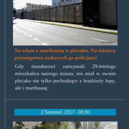
z-
marihuana-
w-
plecaku.jpg
Na włam z marihuaną w plecaku. Na miejscu
przestępstwa zaskoczyli go policjanci
Gdy mundurowi zatrzymali 29-letniego
mieszkańca naszego miasta, ten miał w swoim
plecaku nie tylko pochodzące z kradzieży łupy,
ale i marihuanę.
2 Sierpień, 2017 - 08:30
rodzinnybizneslipiec17.jpg