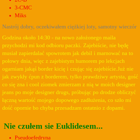
3-CMC
Miks
Nastrój dobry, oczekiwałem ciężkiej loty, samotny wieczór
Godzina około 14:30 - na nowo założonego maila
przychodzi mi kod odbioru paczki. Zajebiście, nie będę
musiał zapierdalać spowrotem jak debil i marnować na to
połowy dnia, więc z zajebistym humorem po lekcjach
ogarniam jakąś border kicię i czując się zajebiście.Już nie
jak zwykły ćpun z borderem, tylko prawdziwy artysta, gość
co się zna i cool ziomek zmierzam z nią w moich designer
jeans po moje designer drugs, próbując po drodze obliczyć
łączną wartość mojego dopowego zadłużenia, co szło mi
dość opornie bo chyba przesadzam ostatnio z dopami.
Nie czułem sie Euklidesem...
Pseudoefedryna