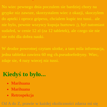
No wiec pewnego dnia poczulem sie bardziej chory na
grypke niz zawsze, skorzystalem wiec z okazji, skoczylem
do apteki i oprocz gripexu, chcialem kupic tez tussi.. ale
nie bylo, pewnie wszyscy kupuja hurtowo ;), byl natomiast
sudafed, w cenie 12 zl (za 12 tabletek), ale czego sie nie
nie robi dla dobra nauki.
W drodze powrotnej czytam ulotke, a tam mila informacja,
jedna tabletka zawiera 60 mg ch.pseudoefedryny. Wiec,
zdaje sie, 4 razy wiecej niz tussi.
Kiedyś to było...
Marihuana
Marihuana
Retrospekcja
Od A do Z, prawie w każdej okoliczności zdarza mi się