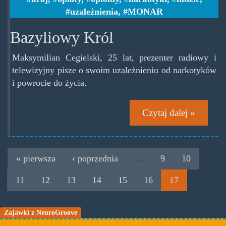
uzależnienia
,
MONAR
Bazyliowy Król
Maksymilian Cegielski, 25 lat, prezenter radiowy i
telewizyjny pisze o swoim uzależnieniu od narkotyków
i powrocie do życia.
Czytaj dalej »
« pierwsza
‹ poprzednia
…
9
10
11
12
13
14
15
16
17
Zajawki z NeuroGroove