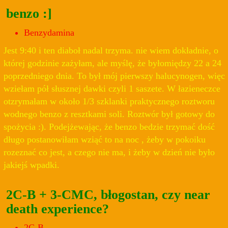
benzo :]
Benzydamina
Jest 9:40 i ten diaboł nadal trzyma. nie wiem dokładnie, o
której godzinie zażyłam, ale myślę, że byłomiędzy 22 a 24
poprzedniego dnia. To był mój pierwszy halucynogen, więc
wziełam pół słusznej dawki czyli 1 saszete. W łazieneczce
otzrymałam w około 1/3 szklanki praktycznego roztworu
wodnego benzo z resztkami soli. Roztwór był gotowy do
spożycia :). Podejżewając, że benzo bedzie trzymać dość
długo postanowiłam wziąć to na noc , żeby w pokoiku
rozeznać co jest, a czego nie ma, i żeby w dzień nie było
jakiejś wpadki.
2C-B + 3-CMC, błogostan, czy near
death experience?
2C-B