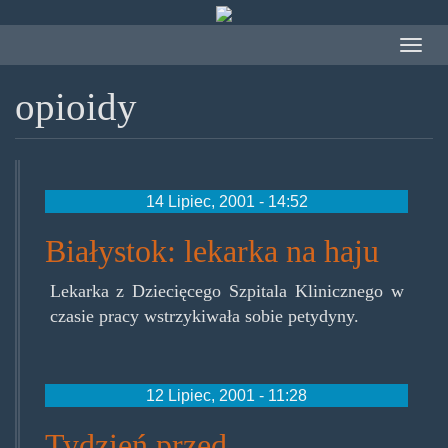
Przejdź
do
Toggle
treści
navigat
opioidy
14 Lipiec, 2001 - 14:52
Białystok: lekarka na haju
Lekarka z Dziecięcego Szpitala Klinicznego w
czasie pracy wstrzykiwała sobie petydyny.
12 Lipiec, 2001 - 11:28
Tydzień przed