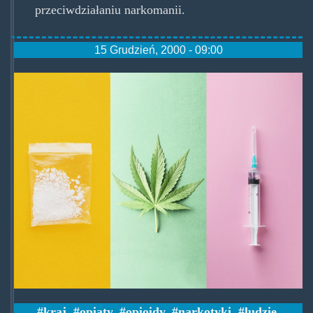
przeciwdziałaniu narkomanii.
15 Grudzień, 2000 - 09:00
illicitdrugs.jpg
kraj
,
opiaty
,
opioidy
,
narkotyki
,
ludzie
,