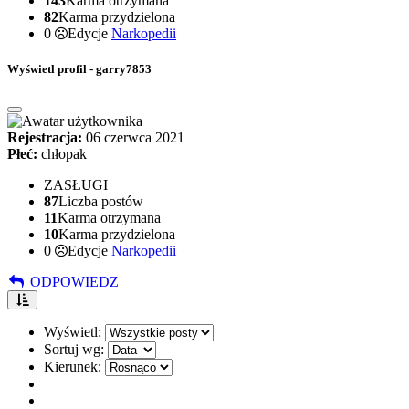
143
Karma otrzymana
82
Karma przydzielona
0
Edycje
Narkopedii
Wyświetl profil - garry7853
Rejestracja:
06 czerwca 2021
Płeć:
chłopak
ZASŁUGI
87
Liczba postów
11
Karma otrzymana
10
Karma przydzielona
0
Edycje
Narkopedii
ODPOWIEDZ
Wyświetl:
Sortuj wg:
Kierunek: