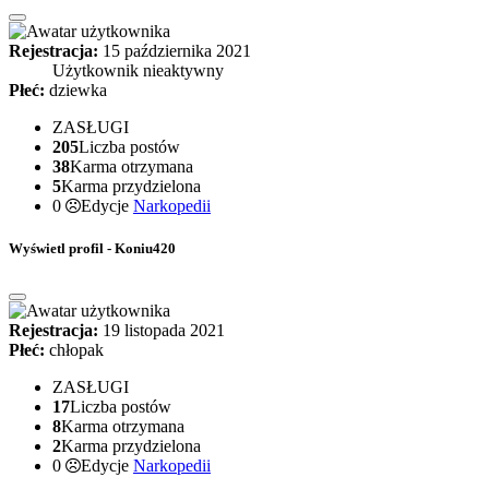
Rejestracja:
15 października 2021
Użytkownik nieaktywny
Płeć:
dziewka
ZASŁUGI
205
Liczba postów
38
Karma otrzymana
5
Karma przydzielona
0
Edycje
Narkopedii
Wyświetl profil - Koniu420
Rejestracja:
19 listopada 2021
Płeć:
chłopak
ZASŁUGI
17
Liczba postów
8
Karma otrzymana
2
Karma przydzielona
0
Edycje
Narkopedii