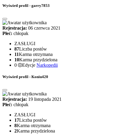
Wyświetl profil - garry7853
Rejestracja:
06 czerwca 2021
Płeć:
chłopak
ZASŁUGI
87
Liczba postów
11
Karma otrzymana
10
Karma przydzielona
0
Edycje
Narkopedii
Wyświetl profil - Koniu420
Rejestracja:
19 listopada 2021
Płeć:
chłopak
ZASŁUGI
17
Liczba postów
8
Karma otrzymana
2
Karma przydzielona