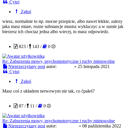
Cytuj
Zgłoś
wiesz, normalnie to np. mocne przepicie, albo nawet lekkie, zalezy
jaka masz miare, rozne substancje musisz wykluczyc a w sumie jak
bierzesz ich chociaz jedna albo wiecej, to masz odpowiedz.
visitorQ
823 /
143 /
0
Re: Zaburzenia mowy, psychomotoryczne i ruchy mimowolne
Nieprzeczytany post
autor:
visitorQ
»
25 listopada 2021
Cytuj
Zgłoś
Masz coś z układem nerwowym nie tak, co ćpałeś?
garry7853
87 /
11 /
0
Re: Zaburzenia mowy, psychomotoryczne i ruchy mimowolne
Nieprzeczytany post
autor:
garry7853
»
08 października 2022