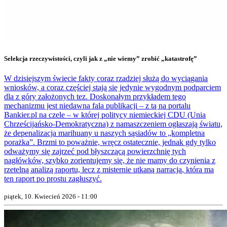
Selekcja rzeczywistości, czyli jak z „nie wiemy” zrobić „katastrofę”
W dzisiejszym świecie fakty coraz rzadziej służą do wyciągania
wniosków, a coraz częściej stają się jedynie wygodnym podparciem
dla z góry założonych tez. Doskonałym przykładem tego
mechanizmu jest niedawna fala publikacji – z tą na portalu
Bankier.pl na czele – w której politycy niemieckiej CDU (Unia
Chrześcijańsko-Demokratyczna) z namaszczeniem ogłaszają światu,
że depenalizacja marihuany u naszych sąsiadów to „kompletna
porażka”. Brzmi to poważnie, wręcz ostatecznie, jednak gdy tylko
odważymy się zajrzeć pod błyszczącą powierzchnię tych
nagłówków, szybko zorientujemy się, że nie mamy do czynienia z
rzetelną analizą raportu, lecz z misternie utkaną narracją, która ma
ten raport po prostu zagłuszyć.
piątek, 10. Kwiecień 2026 - 11:00