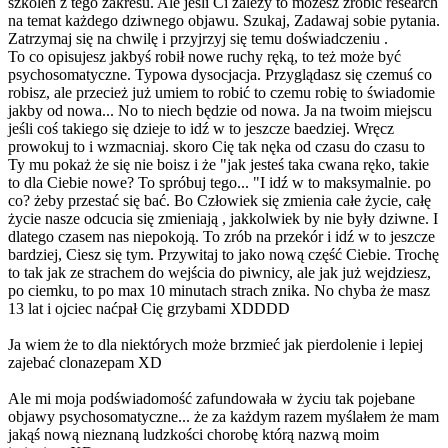
szkoleń z tego zakresu. Ale jeśli Ci zależy to możesz zrobić research
na temat każdego dziwnego objawu. Szukaj, Zadawaj sobie pytania.
Zatrzymaj się na chwilę i przyjrzyj się temu doświadczeniu .
To co opisujesz jakbyś robił nowe ruchy ręką, to też może być
psychosomatyczne. Typowa dysocjacja. Przyglądasz się czemuś co
robisz, ale przecież już umiem to robić to czemu robię to świadomie
jakby od nowa... No to niech będzie od nowa. Ja na twoim miejscu
jeśli coś takiego się dzieje to idź w to jeszcze baedziej. Wręcz
prowokuj to i wzmacniaj. skoro Cię tak nęka od czasu do czasu to
Ty mu pokaż że się nie boisz i że "jak jesteś taka cwana ręko, takie
to dla Ciebie nowe? To spróbuj tego... "I idź w to maksymalnie. po
co? żeby przestać się bać. Bo Człowiek się zmienia całe życie, całę
życie nasze odcucia się zmieniają , jakkolwiek by nie były dziwne. I
dlatego czasem nas niepokoją. To zrób na przekór i idź w to jeszcze
bardziej, Ciesz się tym. Przywitaj to jako nową część Ciebie. Trochę
to tak jak ze strachem do wejścia do piwnicy, ale jak już wejdziesz,
po ciemku, to po max 10 minutach strach znika. No chyba że masz
13 lat i ojciec naćpał Cię grzybami XDDDD
Ja wiem że to dla niektórych może brzmieć jak pierdolenie i lepiej
zajebać clonazepam XD
Ale mi moja podświadomość zafundowała w życiu tak pojebane
objawy psychosomatyczne... że za każdym razem myślałem że mam
jakąś nową nieznaną ludzkości chorobę którą nazwą moim