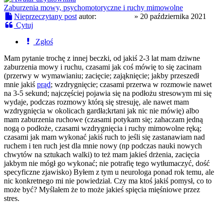
Zaburzenia mowy, psychomotoryczne i ruchy mimowolne
Nieprzeczytany post
autor:
garry7853
»
20 października 2021
Cytuj
Zgłoś
Mam pytanie trochę z innej beczki, od jakiś 2-3 lat mam dziwne
zaburzenia mowy i ruchu, czasami jak coś mówię to się zacinam
(przerwy w wymawianiu; zacięcie; zająknięcie; jakby przeszedł
mnie jakiś
prąd
; wzdrygnięcie; czasami przerwa w rozmowie nawet
na 3-5 sekund; najczęściej pojawia się na podłożu stresowym mi się
wydaje, podczas rozmowy którą się stresuję, ale nawet mam
wzdrygnięcia w okolicach gardła;krtani jak nic nie mówię) albo
mam zaburzenia ruchowe (czasami potykam się; zahaczam jedną
nogą o podłoże, czasami wzdrygnięcia i ruchy mimowolne ręką;
czasami jak mam wykonać jakiś ruch to jeśli się zastanawiam nad
ruchem i ten ruch jest dla mnie nowy (np podczas nauki nowych
chwytów na sztukach walki) to też mam jakieś drżenia, zacięcia
jakbym nie mógł go wykonać; nie potrafię tego wytłumaczyć, dość
specyficzne zjawisko) Byłem z tym u neurologa ponad rok temu, ale
nic konkretnego mi nie powiedział. Czy ma ktoś jakiś pomysł, co to
może być? Myślałem że to może jakieś spięcia mięśniowe przez
stres.
caroo