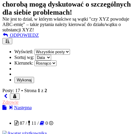
chorobą mogą dyskutować o szczególnych
dla siebie problemach!
Nie jest to dział, w którym właściwe są wątki "czy XYZ powoduje
ABC-emię" – takie pytania należy kierować do działu/wątku o
substancji XYZ!
ODPOWIEDZ
Wyświetl:
Sortuj wg:
Kierunek:
Posty: 17 •
Strona
1
z
2
Zdrowie
Następna
garry7853
87 /
11 /
0