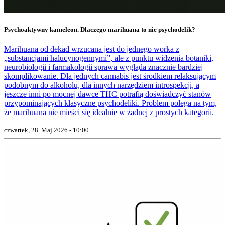
Psychoaktywny kameleon. Dlaczego marihuana to nie psychodelik?
Marihuana od dekad wrzucana jest do jednego worka z
„substancjami halucynogennymi”, ale z punktu widzenia botaniki,
neurobiologii i farmakologii sprawa wygląda znacznie bardziej
skomplikowanie. Dla jednych cannabis jest środkiem relaksującym
podobnym do alkoholu, dla innych narzędziem introspekcji, a
jeszcze inni po mocnej dawce THC potrafią doświadczyć stanów
przypominających klasyczne psychodeliki. Problem polega na tym,
że marihuana nie mieści się idealnie w żadnej z prostych kategorii.
czwartek, 28. Maj 2026 - 10:00