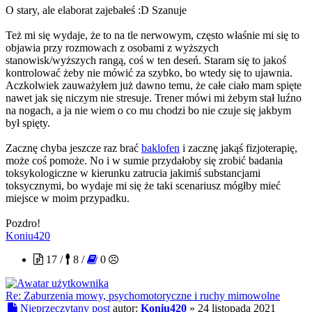
O stary, ale elaborat zajebałeś :D Szanuje
Też mi się wydaje, że to na tle nerwowym, często właśnie mi się to
objawia przy rozmowach z osobami z wyższych
stanowisk/wyższych rangą, coś w ten deseń. Staram się to jakoś
kontrolować żeby nie mówić za szybko, bo wtedy się to ujawnia.
Aczkolwiek zauważyłem już dawno temu, że całe ciało mam spięte
nawet jak się niczym nie stresuje. Trener mówi mi żebym stał luźno
na nogach, a ja nie wiem o co mu chodzi bo nie czuje się jakbym
był spięty.
Zacznę chyba jeszcze raz brać
baklofen
i zacznę jakąś fizjoterapię,
może coś pomoże. No i w sumie przydałoby się zrobić badania
toksykologiczne w kierunku zatrucia jakimiś substancjami
toksycznymi, bo wydaje mi się że taki scenariusz mógłby mieć
miejsce w moim przypadku.
Pozdro!
Koniu420
17 /
8 /
0
Re: Zaburzenia mowy, psychomotoryczne i ruchy mimowolne
Nieprzeczytany post
autor:
Koniu420
»
24 listopada 2021