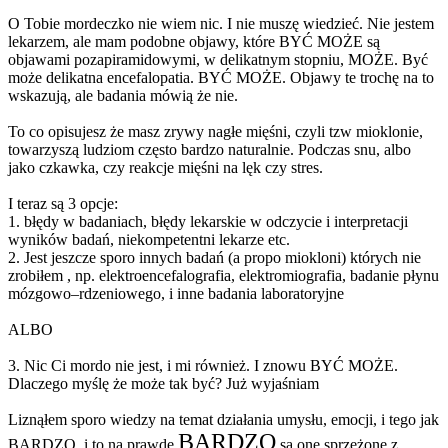
O Tobie mordeczko nie wiem nic. I nie muszę wiedzieć. Nie jestem
lekarzem, ale mam podobne objawy, które BYĆ MOŻE są
objawami pozapiramidowymi, w delikatnym stopniu, MOŻE. Być
może delikatna encefalopatia. BYĆ MOŻE. Objawy te trochę na to
wskazują, ale badania mówią że nie.
To co opisujesz że masz zrywy nagłe mięśni, czyli tzw mioklonie,
towarzyszą ludziom często bardzo naturalnie. Podczas snu, albo
jako czkawka, czy reakcje mięśni na lęk czy stres.
I teraz są 3 opcje:
1. błędy w badaniach, błędy lekarskie w odczycie i interpretacji
wyników badań, niekompetentni lekarze etc.
2. Jest jeszcze sporo innych badań (a propo miokloni) których nie
zrobiłem , np. elektroencefalografia, elektromiografia, badanie płynu
mózgowo–rdzeniowego, i inne badania laboratoryjne
ALBO
3. Nic Ci mordo nie jest, i mi również. I znowu BYĆ MOŻE.
Dlaczego myślę że może tak być? Już wyjaśniam
Liznąłem sporo wiedzy na temat działania umysłu, emocji, i tego jak
BARDZO
BARDZO, i to na prawdę
są one sprzężone z