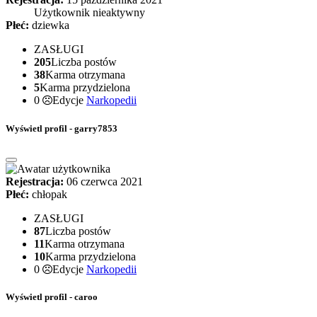
Użytkownik nieaktywny
Płeć:
dziewka
ZASŁUGI
205
Liczba postów
38
Karma otrzymana
5
Karma przydzielona
0
Edycje
Narkopedii
Wyświetl profil - garry7853
Rejestracja:
06 czerwca 2021
Płeć:
chłopak
ZASŁUGI
87
Liczba postów
11
Karma otrzymana
10
Karma przydzielona
0
Edycje
Narkopedii
Wyświetl profil - caroo