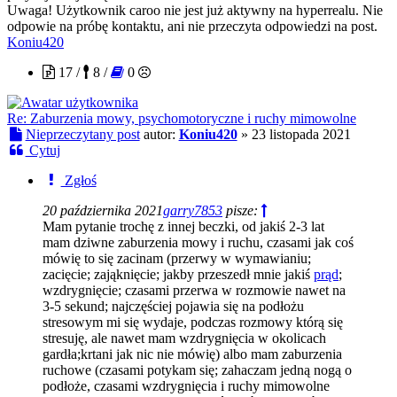
Uwaga! Użytkownik caroo nie jest już aktywny na hyperrealu. Nie
odpowie na próbę kontaktu, ani nie przeczyta odpowiedzi na post.
Koniu420
17 /
8 /
0
Re: Zaburzenia mowy, psychomotoryczne i ruchy mimowolne
Nieprzeczytany post
autor:
Koniu420
»
23 listopada 2021
Cytuj
Zgłoś
20 października 2021
garry7853
pisze:
Mam pytanie trochę z innej beczki, od jakiś 2-3 lat
mam dziwne zaburzenia mowy i ruchu, czasami jak coś
mówię to się zacinam (przerwy w wymawianiu;
zacięcie; zająknięcie; jakby przeszedł mnie jakiś
prąd
;
wzdrygnięcie; czasami przerwa w rozmowie nawet na
3-5 sekund; najczęściej pojawia się na podłożu
stresowym mi się wydaje, podczas rozmowy którą się
stresuję, ale nawet mam wzdrygnięcia w okolicach
gardła;krtani jak nic nie mówię) albo mam zaburzenia
ruchowe (czasami potykam się; zahaczam jedną nogą o
podłoże, czasami wzdrygnięcia i ruchy mimowolne