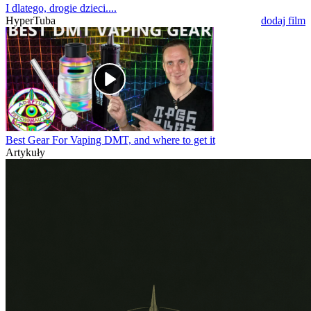
I dlatego, drogie dzieci....
HyperTuba
dodaj film
Best Gear For Vaping DMT, and where to get it
Artykuły