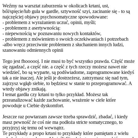
Weźmy na warsztat zaburzenia w okolicach krtani, ust,
ból/spięcie/lub gula w gardle, sztywność szyi, zacinanie się - to są
najczęściej objawy psychosomatyczne spowodowane:
- problemem z wyrażaniem uczuć, opinii, myśli;
- problemem z asertywnością:
- niepewnością w poznawaniu nowych kontaktów,
- problemem z mówieniem o swoich oczekiwaniach i potrzebach
-albo wręcz przeciwnie problemem z słuchaniem innych ludzi,
szanowaniu odmiennych opinii
Tego jest fhoooooj. I nie musi to być wszystko prawda. Cżęść może
się zgadzać, a część nie. a część z tych rzeczy możesz nawet nie
wiedzieć, bo są wyparte, są podświadome, zaprogramowane kiedyś
tak a nie inaczej. Ale jeśli je dostrzeżesz, zatrzymasz się nad tym,
zajrzysz wgłąb siebie, to będziesz w stanie to przeprogramować. A
wtedy objawy znikają.
I temat gardła czy krtani to tylko przykład. Możesz tak
przeanalizować każde zachowanie, wrażenie w ciele które
powoduje u Ciebie dyskomfort.
Jeszcze raz powtarzam zawsze trzeba sprawdzić, zbadać, i kiedy
masz pewność że coś nie ma podłoża stricte somatycznego, to
przyjrzyj się temu od wewnątrz.
Te przykłady a propo krtani to przykłady które pamiętam z wielu