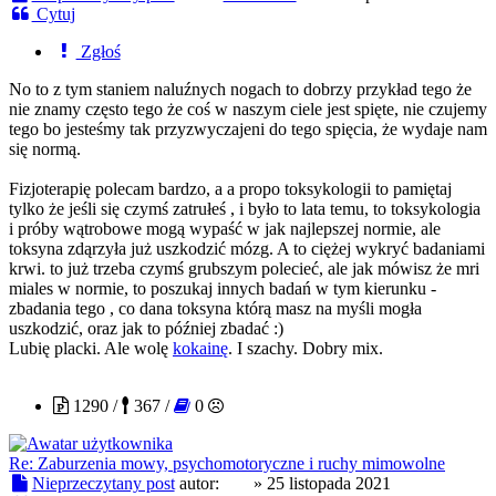
Cytuj
Zgłoś
No to z tym staniem naluźnych nogach to dobrzy przykład tego że
nie znamy często tego że coś w naszym ciele jest spięte, nie czujemy
tego bo jesteśmy tak przyzwyczajeni do tego spięcia, że wydaje nam
się normą.
Fizjoterapię polecam bardzo, a a propo toksykologii to pamiętaj
tylko że jeśli się czymś zatrułeś , i było to lata temu, to toksykologia
i próby wątrobowe mogą wypaść w jak najlepszej normie, ale
toksyna zdąrzyła już uszkodzić mózg. A to ciężej wykryć badaniami
krwi. to już trzeba czymś grubszym polecieć, ale jak mówisz że mri
miales w normie, to poszukaj innych badań w tym kierunku -
zbadania tego , co dana toksyna którą masz na myśli mogła
uszkodzić, oraz jak to później zbadać :)
Lubię placki. Ale wolę
kokainę
. I szachy. Dobry mix.
ZX
1290 /
367 /
0
Re: Zaburzenia mowy, psychomotoryczne i ruchy mimowolne
Nieprzeczytany post
autor:
ZX
»
25 listopada 2021