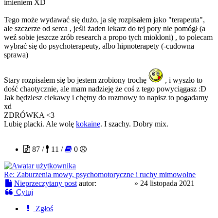
imieniem XD
Tego może wydawać się dużo, ja się rozpisałem jako "terapeuta",
ale szczerze od serca , jeśli żaden lekarz do tej pory nie pomógł (a
weź sobie jeszcze zrób research a propo tych miokloni) , to polecam
wybrać się do psychoterapeuty, albo hipnoterapety (-cudowna
sprawa)
Stary rozpisałem się bo jestem zrobiony trochę
, i wyszło to
dość chaotycznie, ale mam nadzieję że coś z tego powyciągasz :D
Jak będziesz ciekawy i chętny do rozmowy to napisz to pogadamy
xd
ZDRÓWKA <3
Lubię placki. Ale wolę
kokainę
. I szachy. Dobry mix.
garry7853
87 /
11 /
0
Re: Zaburzenia mowy, psychomotoryczne i ruchy mimowolne
Nieprzeczytany post
autor:
garry7853
»
24 listopada 2021
Cytuj
Zgłoś