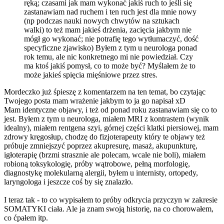
ręką; czasami jak mam wykonać jakiś ruch to jeśli się
zastanawiam nad ruchem i ten ruch jest dla mnie nowy
(np podczas nauki nowych chwytów na sztukach
walki) to też mam jakieś drżenia, zacięcia jakbym nie
mógł go wykonać; nie potrafię tego wytłumaczyć, dość
specyficzne zjawisko) Byłem z tym u neurologa ponad
rok temu, ale nic konkretnego mi nie powiedział. Czy
ma ktoś jakiś pomysł, co to może być? Myślałem że to
może jakieś spięcia mięśniowe przez stres.
Mordeczko już śpieszę z komentarzem na ten temat, bo czytając
Twojego posta mam wrażenie jakbym to ja go napisał xD
Mam identyczne objawy, i też od ponad roku zastanawiam się co to
jest. Byłem z tym u neurologa, miałem MRI z kontrastem (wynik
idealny), miałem rentgena szyi, górnej części klatki piersiowej, mam
zdrowy kręgosłup, chodzę do fizjoterapeuty który te objawy też
próbuje zmniejszyć poprzez akupresurę, masaż, akupunkturę,
igłoterapię (brzmi strasznie ale polecam, wcale nie boli), miałem
robioną toksykologię, próby wątrobowe, pełną morfologię,
diagnostykę molekularną alergii, byłem u internisty, ortopedy,
laryngologa i jeszcze coś by się znalazło.
I teraz tak - to co wypisałem to próby odkrycia przyczyn w zakresie
SOMATYKI ciała. Ale ja znam swoją historię, na co chorowałem,
co ćpałem itp.