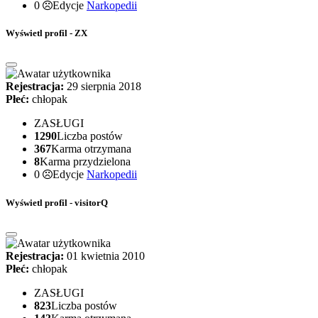
0
Edycje
Narkopedii
Wyświetl profil - ZX
Rejestracja:
29 sierpnia 2018
Płeć:
chłopak
ZASŁUGI
1290
Liczba postów
367
Karma otrzymana
8
Karma przydzielona
0
Edycje
Narkopedii
Wyświetl profil - visitorQ
Rejestracja:
01 kwietnia 2010
Płeć:
chłopak
ZASŁUGI
823
Liczba postów