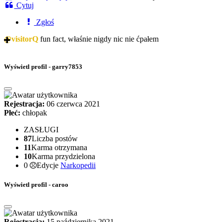
Cytuj
Zgłoś
@visitorQ
fun fact, właśnie nigdy nic nie ćpałem
Wyświetl profil - garry7853
Rejestracja:
06 czerwca 2021
Płeć:
chłopak
ZASŁUGI
87
Liczba postów
11
Karma otrzymana
10
Karma przydzielona
0
Edycje
Narkopedii
Wyświetl profil - caroo
Rejestracja:
15 października 2021