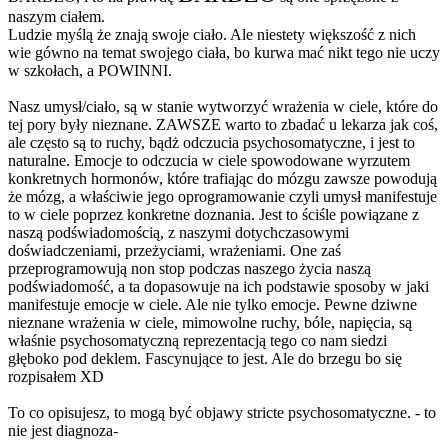
naszym ciałem.
Ludzie myślą że znają swoje ciało. Ale niestety większość z nich
wie gówno na temat swojego ciała, bo kurwa mać nikt tego nie uczy
w szkołach, a POWINNI.
Nasz umysł/ciało, są w stanie wytworzyć wrażenia w ciele, które do
tej pory były nieznane. ZAWSZE warto to zbadać u lekarza jak coś,
ale często są to ruchy, bądż odczucia psychosomatyczne, i jest to
naturalne. Emocje to odczucia w ciele spowodowane wyrzutem
konkretnych hormonów, które trafiając do mózgu zawsze powodują
że mózg, a właściwie jego oprogramowanie czyli umysł manifestuje
to w ciele poprzez konkretne doznania. Jest to ściśle powiązane z
naszą podświadomością, z naszymi dotychczasowymi
doświadczeniami, przeżyciami, wrażeniami. One zaś
przeprogramowują non stop podczas naszego życia naszą
podświadomość, a ta dopasowuje na ich podstawie sposoby w jaki
manifestuje emocje w ciele. Ale nie tylko emocje. Pewne dziwne
nieznane wrażenia w ciele, mimowolne ruchy, bóle, napięcia, są
właśnie psychosomatyczną reprezentacją tego co nam siedzi
głęboko pod deklem. Fascynujące to jest. Ale do brzegu bo się
rozpisałem XD
To co opisujesz, to mogą być objawy stricte psychosomatyczne. - to
nie jest diagnoza-