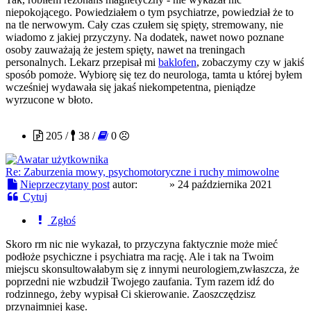
niepokojącego. Powiedziałem o tym psychiatrze, powiedział że to
na tle nerwowym. Cały czas czułem się spięty, stremowany, nie
wiadomo z jakiej przyczyny. Na dodatek, nawet nowo poznane
osoby zauważają że jestem spięty, nawet na treningach
personalnych. Lekarz przepisał mi
baklofen
, zobaczymy czy w jakiś
sposób pomoże. Wybiorę się tez do neurologa, tamta u której byłem
wcześniej wydawała się jakaś niekompetentna, pieniądze
wyrzucone w błoto.
caroo
205 /
38 /
0
Re: Zaburzenia mowy, psychomotoryczne i ruchy mimowolne
Nieprzeczytany post
autor:
caroo
»
24 października 2021
Cytuj
Zgłoś
Skoro rm nic nie wykazał, to przyczyna faktycznie może mieć
podłoże psychiczne i psychiatra ma rację. Ale i tak na Twoim
miejscu skonsultowałabym się z innymi neurologiem,zwłaszcza, że
poprzedni nie wzbudził Twojego zaufania. Tym razem idź do
rodzinnego, żeby wypisał Ci skierowanie. Zaoszczędzisz
przynajmniej kasę.