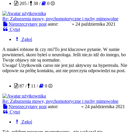
205 /
38 /
0
Re: Zaburzenia mowy, psychomotoryczne i ruchy mimowolne
Nieprzeczytany post
autor:
caroo
»
24 października 2021
Cytuj
Zgłoś
A miałeś robione tk czy rm?To jest kluczowe pytanie. W sumie
powinieneś, skoro byłeś u neurologa. Jeśli nie,to idź do innego, bo
Twoje objawy nie są normalne.
Uwaga! Użytkownik caroo nie jest już aktywny na hyperrealu. Nie
odpowie na próbę kontaktu, ani nie przeczyta odpowiedzi na post.
garry7853
87 /
11 /
0
Re: Zaburzenia mowy, psychomotoryczne i ruchy mimowolne
Nieprzeczytany post
autor:
garry7853
»
24 października 2021
Cytuj
Zgłoś
Tak, robiłem rezonans magnetyczny - nie wykazał nic