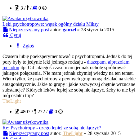
3 /
/
0
Leki psychotropowe: wątek ogólny działu Miksy
Nieprzeczytany post
autor:
ganzel
»
28 stycznia 2015
Cytuj
Zgłoś
Czasem lubię poeksperymentować z psychotropami. Jednak do tej
pory były to jedynie leki jednego rodzaju -
diazepam
,
alprazolam
,
metadon
itp. Od jakiegoś czasu mam jednak ochotę spróbować
jakiegoś połączenia. Nie mam jednak zbytniej wiedzy na ten temat.
Wiem tylko, że psychotropy z pewnych grup mogą działać na siebie
antagonistycznie. Jakie to grupy i jakie zazwyczaj chętnie wrzucane
substancje? Których leków lepiej ze sobą nie łączyć, żeby to nie był
mój ostatni trip?
TheLight
4807 /
272 /
0
Re: Psychotropy - czego lepiej ze sobą nie łączyć?
Nieprzeczytany post
autor:
TheLight
»
28 stycznia 2015
Cytuj