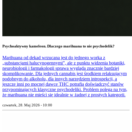
Psychoaktywny kameleon. Dlaczego marihuana to nie psychodelik?
Marihuana od dekad wrzucana jest do jednego worka z
„substancjami halucynogennymi”, ale z punktu widzenia botaniki,
neurobiologii i farmakologii sprawa wygląda znacznie bardziej
skomplikowanie. Dla jednych cannabis jest środkiem relaksującym
podobnym do alkoholu, dla innych narzędziem introspekcji, a
jeszcze inni po mocnej dawce THC potrafią doświadczyć stanów
przypominających klasyczne psychodeliki. Problem polega na tym,
że marihuana nie mieści się idealnie w żadnej z prostych kategorii.
czwartek, 28. Maj 2026 - 10:00