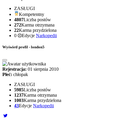
ZASŁUGI
Kompetentny
4807
Liczba postów
272
Karma otrzymana
22
Karma przydzielona
0
Edycje
Narkopedii
Wyświetl profil - london5
Rejestracja:
01 sierpnia 2010
Płeć:
chłopak
ZASŁUGI
5985
Liczba postów
1237
Karma otrzymana
1003
Karma przydzielona
43
Edycje
Narkopedii