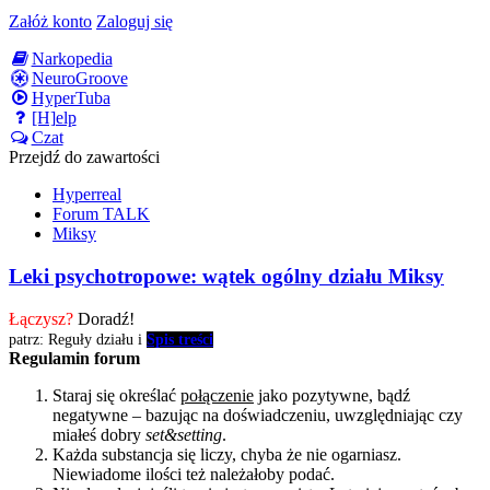
Załóż konto
Zaloguj się
Narkopedia
NeuroGroove
HyperTuba
[H]elp
Czat
Przejdź do zawartości
Hyperreal
Forum TALK
Miksy
Leki psychotropowe: wątek ogólny działu Miksy
Łączysz?
Doradź!
patrz: Reguły działu i
Spis treści
Regulamin forum
Staraj się określać
połączenie
jako pozytywne, bądź
negatywne – bazując na doświadczeniu, uwzględniając czy
miałeś dobry
set&setting
.
Każda substancja się liczy, chyba że nie ogarniasz.
Niewiadome ilości też należałoby podać.