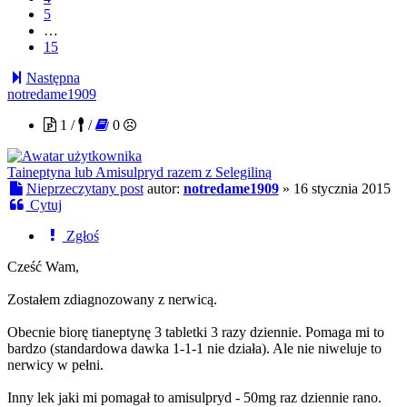
5
…
15
Następna
notredame1909
1 /
/
0
Taineptyna lub Amisulpryd razem z Selegiliną
Nieprzeczytany post
autor:
notredame1909
»
16 stycznia 2015
Cytuj
Zgłoś
Cześć Wam,
Zostałem zdiagnozowany z nerwicą.
Obecnie biorę tianeptynę 3 tabletki 3 razy dziennie. Pomaga mi to
bardzo (standardowa dawka 1-1-1 nie działa). Ale nie niweluje to
nerwicy w pełni.
Inny lek jaki mi pomagał to amisulpryd - 50mg raz dziennie rano.