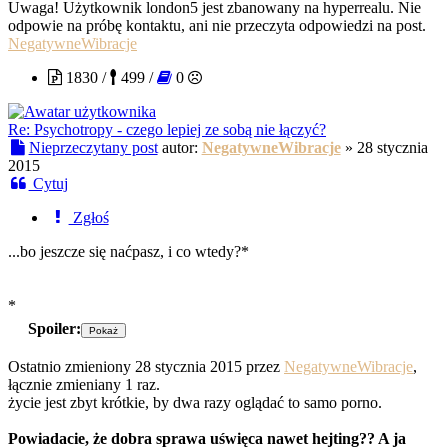
Uwaga! Użytkownik london5 jest zbanowany na hyperrealu. Nie
odpowie na próbę kontaktu, ani nie przeczyta odpowiedzi na post.
NegatywneWibracje
1830 /
499 /
0
Re: Psychotropy - czego lepiej ze sobą nie łączyć?
Nieprzeczytany post
autor:
NegatywneWibracje
»
28 stycznia
2015
Cytuj
Zgłoś
...bo jeszcze się naćpasz, i co wtedy?*
*
Spoiler:
Ostatnio zmieniony 28 stycznia 2015 przez
NegatywneWibracje
,
łącznie zmieniany 1 raz.
życie jest zbyt krótkie, by dwa razy oglądać to samo porno.
Powiadacie, że dobra sprawa uświęca nawet hejting?? A ja