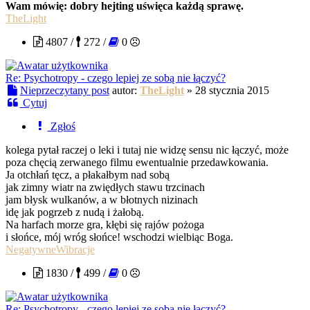
Wam mówię: dobry hejting uświęca każdą sprawę.
TheLight
4807 /
272 /
0
Re: Psychotropy - czego lepiej ze sobą nie łączyć?
Nieprzeczytany post
autor:
TheLight
»
28 stycznia 2015
Cytuj
Zgłoś
kolega pytał raczej o leki i tutaj nie widzę sensu nic łączyć, może
poza chęcią zerwanego filmu ewentualnie przedawkowania.
Ja otchłań tęcz, a płakałbym nad sobą
jak zimny wiatr na zwiędłych stawu trzcinach
jam błysk wulkanów, a w błotnych nizinach
idę jak pogrzeb z nudą i żałobą.
Na harfach morze gra, kłębi się rajów pożoga
i słońce, mój wróg słońce! wschodzi wielbiąc Boga.
NegatywneWibracje
1830 /
499 /
0
Re: Psychotropy - czego lepiej ze sobą nie łączyć?