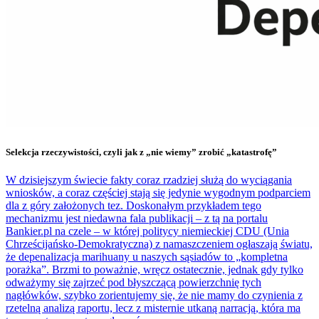
Selekcja rzeczywistości, czyli jak z „nie wiemy” zrobić „katastrofę”
W dzisiejszym świecie fakty coraz rzadziej służą do wyciągania
wniosków, a coraz częściej stają się jedynie wygodnym podparciem
dla z góry założonych tez. Doskonałym przykładem tego
mechanizmu jest niedawna fala publikacji – z tą na portalu
Bankier.pl na czele – w której politycy niemieckiej CDU (Unia
Chrześcijańsko-Demokratyczna) z namaszczeniem ogłaszają światu,
że depenalizacja marihuany u naszych sąsiadów to „kompletna
porażka”. Brzmi to poważnie, wręcz ostatecznie, jednak gdy tylko
odważymy się zajrzeć pod błyszczącą powierzchnię tych
nagłówków, szybko zorientujemy się, że nie mamy do czynienia z
rzetelną analizą raportu, lecz z misternie utkaną narracją, która ma