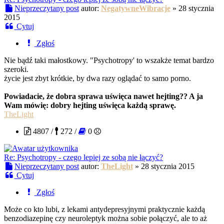
Nieprzeczytany post
autor:
NegatywneWibracje
»
28 stycznia
2015
Cytuj
Zgłoś
Nie bądź taki małostkowy. "Psychotropy' to wszakże temat bardzo
szeroki.
życie jest zbyt krótkie, by dwa razy oglądać to samo porno.
Powiadacie, że dobra sprawa uświęca nawet hejting?? A ja
Wam mówię: dobry hejting uświęca każdą sprawę.
TheLight
4807 /
272 /
0
Re: Psychotropy - czego lepiej ze sobą nie łączyć?
Nieprzeczytany post
autor:
TheLight
»
28 stycznia 2015
Cytuj
Zgłoś
Może co kto lubi, z lekami antydepresyjnymi praktycznie każdą
benzodiazepinę czy neuroleptyk można sobie połączyć, ale to aż