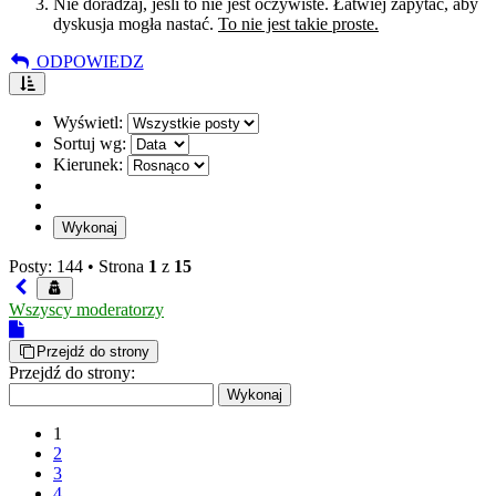
Nie doradzaj, jeśli to nie jest oczywiste. Łatwiej zapytać, aby
dyskusja mogła nastać.
To nie jest takie proste.
ODPOWIEDZ
Wyświetl:
Sortuj wg:
Kierunek:
Posty: 144 •
Strona
1
z
15
Wszyscy moderatorzy
Przejdź do strony
Przejdź do strony:
1
2
3
4