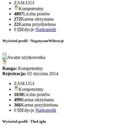
ZASŁUGI
Kompetentny
4807
Liczba postów
272
Karma otrzymana
22
Karma przydzielona
0
Edycje
Narkopedii
Wyświetl profil - NegatywneWibracje
Ranga:
Kompetentny
Rejestracja:
02 stycznia 2014
ZASŁUGI
Kompetentny
1830
Liczba postów
499
Karma otrzymana
366
Karma przydzielona
0
Edycje
Narkopedii
Wyświetl profil - TheLight