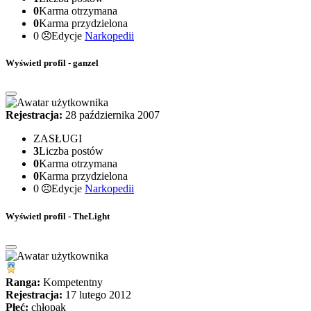
0
Karma otrzymana
0
Karma przydzielona
0
Edycje
Narkopedii
Wyświetl profil - ganzel
Rejestracja:
28 października 2007
ZASŁUGI
3
Liczba postów
0
Karma otrzymana
0
Karma przydzielona
0
Edycje
Narkopedii
Wyświetl profil - TheLight
Ranga:
Kompetentny
Rejestracja:
17 lutego 2012
Płeć:
chłopak