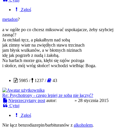
Zgłoś
metadon
?
a w ogóle po co chcesz miksować uspokajacze, żeby szybciej
zasnąć?
Ja otchłań tęcz, a płakałbym nad sobą
jak zimny wiatr na zwiędłych stawu trzcinach
jam błysk wulkanów, a w błotnych nizinach
idę jak pogrzeb z nudą i żałobą.
Na harfach morze gra, kłębi się rajów pożoga
i słońce, mój wróg słońce! wschodzi wielbiąc Boga.
london5
5985 /
1237 /
43
Re: Psychotropy - czego lepiej ze sobą nie łączyć?
Nieprzeczytany post
autor:
london5
»
28 stycznia 2015
Cytuj
Zgłoś
Nie łącz benzodiazepin/barbituranów z
alkoholem
.