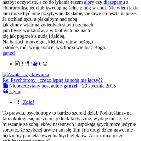
nazbyt oczywiste, a co do łykania razem
alpry
czy
diazepamu
z
chlorprotiksenem lub kwetiapiną ścina z nóg w chuj. Nie wiem jakie
tam może być inne pozytywne działanie, ciekawe co reszta napisze.
Ja otchłań tęcz, a płakałbym nad sobą
jak zimny wiatr na zwiędłych stawu trzcinach
jam błysk wulkanów, a w błotnych nizinach
idę jak pogrzeb z nudą i żałobą.
Na harfach morze gra, kłębi się rajów pożoga
i słońce, mój wróg słońce! wschodzi wielbiąc Boga.
ganzel
3 /
/
0
Re: Psychotropy - czego lepiej ze sobą nie łączyć?
Nieprzeczytany post
autor:
ganzel
»
29 stycznia 2015
Cytuj
Zgłoś
To prawda, psychotropy to bardzo szeroki dział. Podkreślam - na
farmakologii się nie znam, jednak faktycznie, wydaje mi się, że
mieszanie ze sobą leków nasennych i uspokajających może jedynie
sprawić, że szybciej urwie nam się film i na drugi dzień nawet nie
będziemy pamiętać ewentualnych efektów. A co z mixami ze