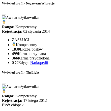
Wyświetl profil - NegatywneWibracje
Ranga:
Kompetentny
Rejestracja:
02 stycznia 2014
ZASŁUGI
Kompetentny
1830
Liczba postów
499
Karma otrzymana
366
Karma przydzielona
0
Edycje
Narkopedii
Wyświetl profil - TheLight
Ranga:
Kompetentny
Rejestracja:
17 lutego 2012
Płeć:
chłopak