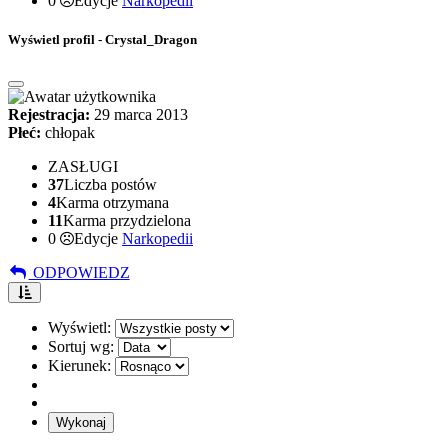
0
Edycje
Narkopedii
Wyświetl profil - Crystal_Dragon
Rejestracja:
29 marca 2013
Płeć:
chłopak
ZASŁUGI
37
Liczba postów
4
Karma otrzymana
11
Karma przydzielona
0
Edycje
Narkopedii
ODPOWIEDZ
Wyświetl:
Sortuj wg:
Kierunek: