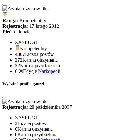
Ranga:
Kompetentny
Rejestracja:
17 lutego 2012
Płeć:
chłopak
ZASŁUGI
Kompetentny
4807
Liczba postów
272
Karma otrzymana
22
Karma przydzielona
0
Edycje
Narkopedii
Wyświetl profil - ganzel
Rejestracja:
28 października 2007
ZASŁUGI
3
Liczba postów
0
Karma otrzymana
0
Karma przydzielona