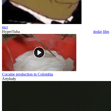
mcr
HyperTuba
dodaj film
Cocaine production in Colombia
Artykuły