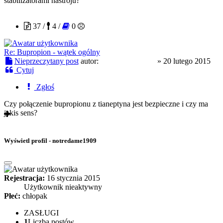
stabilizatorami nastroju?
Crystal_Dragon
37 /
4 /
0
Re: Bupropion - wątek ogólny
Nieprzeczytany post
autor:
Crystal_Dragon
»
20 lutego 2015
Cytuj
Zgłoś
Czy połączenie bupropionu z tianeptyna jest bezpieczne i czy ma
jakis sens?
Wyświetl profil - notredame1909
Rejestracja:
16 stycznia 2015
Użytkownik nieaktywny
Płeć:
chłopak
ZASŁUGI
1
Liczba postów