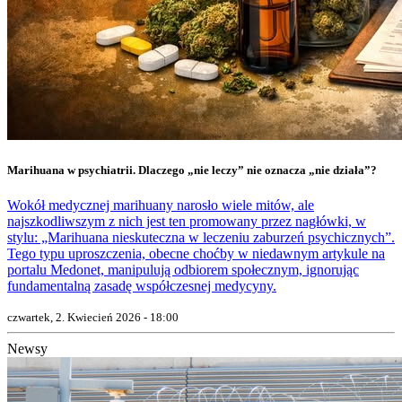
Marihuana w psychiatrii. Dlaczego „nie leczy” nie oznacza „nie działa”?
Wokół medycznej marihuany narosło wiele mitów, ale
najszkodliwszym z nich jest ten promowany przez nagłówki, w
stylu: „Marihuana nieskuteczna w leczeniu zaburzeń psychicznych”.
Tego typu uproszczenia, obecne choćby w niedawnym artykule na
portalu Medonet, manipulują odbiorem społecznym, ignorując
fundamentalną zasadę współczesnej medycyny.
czwartek, 2. Kwiecień 2026 - 18:00
Newsy