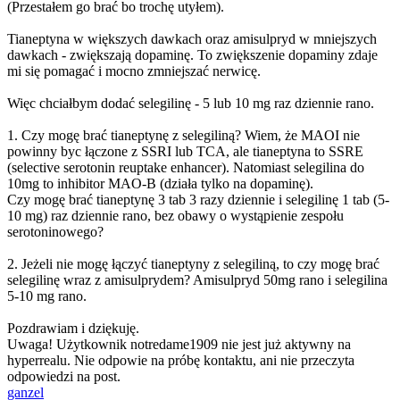
(Przestałem go brać bo trochę utyłem).
Tianeptyna w większych dawkach oraz amisulpryd w mniejszych
dawkach - zwiększają dopaminę. To zwiększenie dopaminy zdaje
mi się pomagać i mocno zmniejszać nerwicę.
Więc chciałbym dodać selegilinę - 5 lub 10 mg raz dziennie rano.
1. Czy mogę brać tianeptynę z selegiliną? Wiem, że MAOI nie
powinny byc łączone z SSRI lub TCA, ale tianeptyna to SSRE
(selective serotonin reuptake enhancer). Natomiast selegilina do
10mg to inhibitor MAO-B (działa tylko na dopaminę).
Czy mogę brać tianeptynę 3 tab 3 razy dziennie i selegilinę 1 tab (5-
10 mg) raz dziennie rano, bez obawy o wystąpienie zespołu
serotoninowego?
2. Jeżeli nie mogę łączyć tianeptyny z selegiliną, to czy mogę brać
selegilinę wraz z amisulprydem? Amisulpryd 50mg rano i selegilina
5-10 mg rano.
Pozdrawiam i dziękuję.
Uwaga! Użytkownik notredame1909 nie jest już aktywny na
hyperrealu. Nie odpowie na próbę kontaktu, ani nie przeczyta
odpowiedzi na post.
ganzel