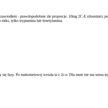
o zawiodłem - prawdopodobnie złe proporcje. 10mg 2C-E (doustnie),
o miks, tylko tryptamina lub fenetylamina.
y się fazy. Po mahometowej weszła ta z 2c-e. Dla mnie nie ma sensu te