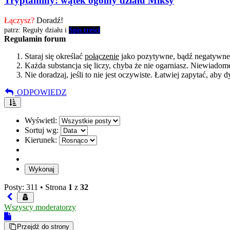
Tryptaminy: wątek ogólny działu Miksy
Łączysz?
Doradź!
patrz: Reguły działu i
Spis treści
Regulamin forum
Staraj się określać
połączenie
jako pozytywne, bądź negatywne 
Każda substancja się liczy, chyba że nie ogarniasz. Niewiadome
Nie doradzaj, jeśli to nie jest oczywiste. Łatwiej zapytać, aby 
ODPOWIEDZ
Wyświetl:
Sortuj wg:
Kierunek:
Posty: 311 •
Strona
1
z
32
Wszyscy moderatorzy
Przejdź do strony