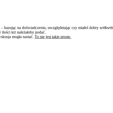
– bazując na doświadczeniu, uwzględniając czy miałeś dobry
set&sett
 ilości też należałoby podać.
dyskusja mogła nastać.
To nie jest takie proste.