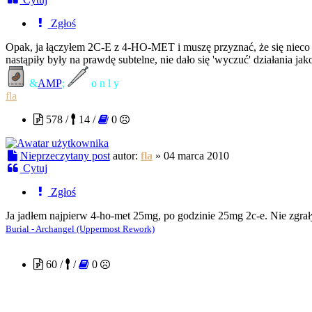
Zgłoś
Opak, ja łączyłem 2C-E z 4-HO-MET i muszę przyznać, że się niec
nastąpiły były na prawdę subtelne, nie dało się 'wyczuć' działania jak
&
AMP
;
o n l y
fla
578 /
14 /
0
Nieprzeczytany post
autor:
fla
»
04 marca 2010
Cytuj
Zgłoś
Ja jadłem najpierw 4-ho-met 25mg, po godzinie 25mg 2c-e. Nie zgrał
Burial - Archangel (Uppermost Rework)
gulhul
60 /
/
0