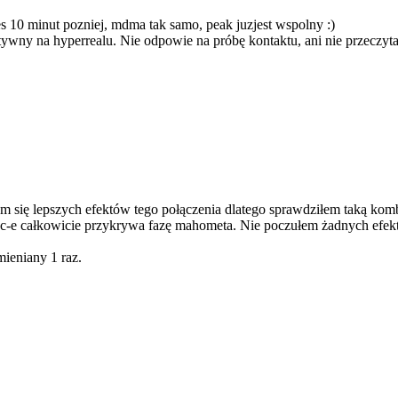
s 10 minut pozniej, mdma tak samo, peak juzjest wspolny :)
tywny na hyperrealu. Nie odpowie na próbę kontaktu, ani nie przeczyt
łem się lepszych efektów tego połączenia dlatego sprawdziłem taką ko
c-e całkowicie przykrywa fazę mahometa. Nie poczułem żadnych efektów
mieniany 1 raz.