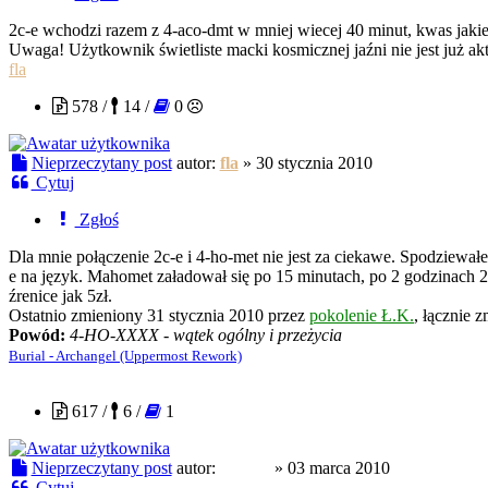
2c-e wchodzi razem z 4-aco-dmt w mniej wiecej 40 minut, kwas jakie
Uwaga! Użytkownik świetliste macki kosmicznej jaźni nie jest już ak
fla
578 /
14 /
0
Nieprzeczytany post
autor:
fla
»
30 stycznia 2010
Cytuj
Zgłoś
Dla mnie połączenie 2c-e i 4-ho-met nie jest za ciekawe. Spodziewa
e na język. Mahomet załadował się po 15 minutach, po 2 godzinach 2
źrenice jak 5zł.
Ostatnio zmieniony 31 stycznia 2010 przez
pokolenie Ł.K.
, łącznie z
Powód:
4-HO-XXXX - wątek ogólny i przeżycia
Burial - Archangel (Uppermost Rework)
fraktal
617 /
6 /
1
Nieprzeczytany post
autor:
fraktal
»
03 marca 2010
Cytuj