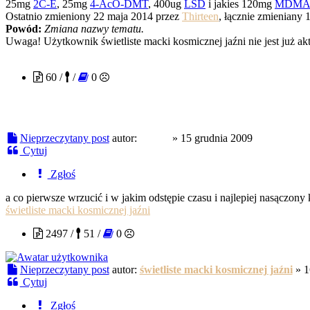
25mg
2C-E
, 25mg
4-AcO-DMT
, 400ug
LSD
i jakies 120mg
MDM
Ostatnio zmieniony 22 maja 2014 przez
Thirteen
, łącznie zmieniany 1
Powód:
Zmiana nazwy tematu.
Uwaga! Użytkownik świetliste macki kosmicznej jaźni nie jest już ak
gulhul
60 /
/
0
Nieprzeczytany post
autor:
gulhul
»
15 grudnia 2009
Cytuj
Zgłoś
a co pierwsze wrzucić i w jakim odstępie czasu i najlepiej nasączony 
świetliste macki kosmicznej jaźni
2497 /
51 /
0
Nieprzeczytany post
autor:
świetliste macki kosmicznej jaźni
»
1
Cytuj
Zgłoś