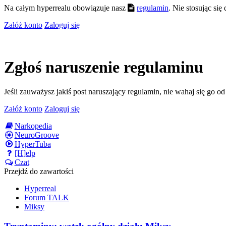
Na całym hyperrealu obowiązuje nasz
regulamin
. Nie stosując si
Załóż konto
Zaloguj się
Zgłoś naruszenie regulaminu
Jeśli zauważysz jakiś post naruszający regulamin, nie wahaj się go o
Załóż konto
Zaloguj się
Narkopedia
NeuroGroove
HyperTuba
[H]elp
Czat
Przejdź do zawartości
Hyperreal
Forum TALK
Miksy