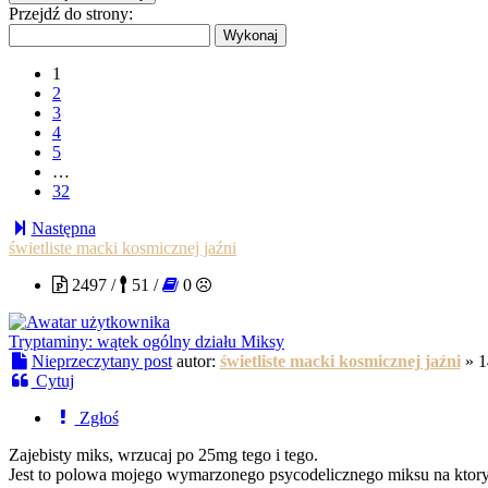
Przejdź do strony:
1
2
3
4
5
…
32
Następna
świetliste macki kosmicznej jaźni
2497 /
51 /
0
Tryptaminy: wątek ogólny działu Miksy
Nieprzeczytany post
autor:
świetliste macki kosmicznej jaźni
»
1
Cytuj
Zgłoś
Zajebisty miks, wrzucaj po 25mg tego i tego.
Jest to polowa mojego wymarzonego psycodelicznego miksu na ktory 