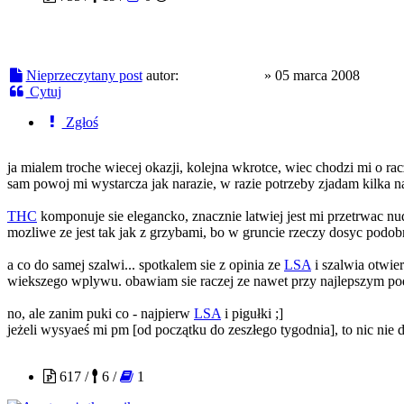
Nieprzeczytany post
autor:
rysiekzklanu
»
05 marca 2008
Cytuj
Zgłoś
ja mialem troche wiecej okazji, kolejna wkrotce, wiec chodzi mi o r
sam powoj mi wystarcza jak narazie, w razie potrzeby zjadam kilka na
THC
komponuje sie elegancko, znacznie latwiej jest mi przetrwac n
mozliwe ze jest tak jak z grzybami, bo w gruncie rzeczy dosyc podobn
a co do samej szalwi... spotkalem sie z opinia ze
LSA
i szalwia otwie
wiekszego wplywu. obawiam sie raczej ze nawet przy najlepszym podej
no, ale zanim puki co - najpierw
LSA
i pigułki ;]
jeżeli wysyaeś mi pm [od początku do zeszłego tygodnia], to nic nie d
fraktal
617 /
6 /
1