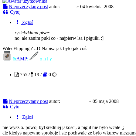
Nieprzeczytany post
autor:
fraktal
»
04 kwietnia 2008
Cytuj
Zgłoś
rysiekzklanu pisze:
no, ale zanim puki co - najpierw lsa i pigułki ;]
WilecFlipping ? :-D Napisz jak było jak coś.
&
AMP
;
o n l y
rysiekzklanu
755 /
19 /
0
Nieprzeczytany post
autor:
rysiekzklanu
»
05 maja 2008
Cytuj
Zgłoś
nie wyszlo. powoj byl sredniej jakosci, a pigul nie bylo wcale [;
ale kiedys napewno sproboje i sie pochwale ze bylo wkurew niezsam