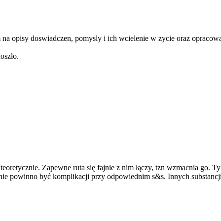
m na opisy doswiadczen, pomysly i ich wcielenie w zycie oraz opracowa
oszło.
teoretycznie. Zapewne ruta się fajnie z nim łączy, tzn wzmacnia go. 
a nie powinno być komplikacji przy odpowiednim s&s. Innych substancj