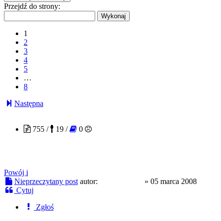
Przejdź do strony:
1
2
3
4
5
…
8
Następna
rysiekzklanu
755 /
19 /
0
Powój i
Nieprzeczytany post
autor:
rysiekzklanu
»
05 marca 2008
Cytuj
Zgłoś