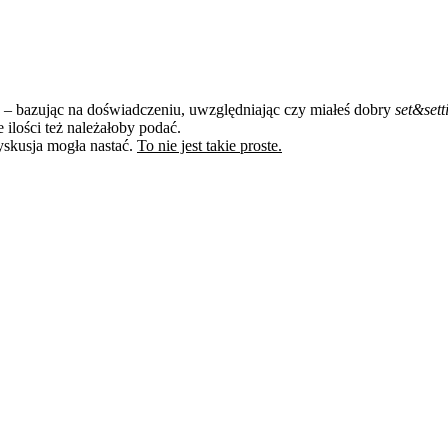
– bazując na doświadczeniu, uwzględniając czy miałeś dobry
set&sett
 ilości też należałoby podać.
dyskusja mogła nastać.
To nie jest takie proste.