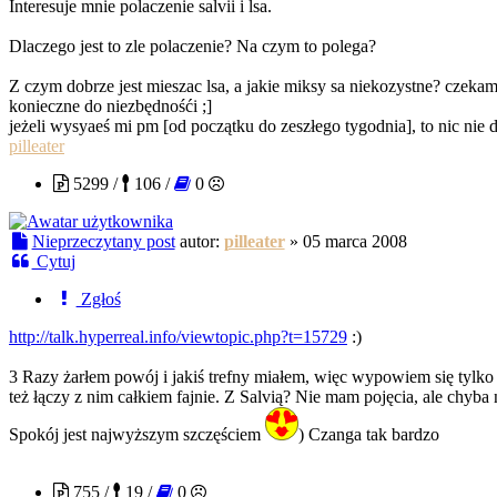
Interesuje mnie polaczenie salvii i lsa.
Dlaczego jest to zle polaczenie? Na czym to polega?
Z czym dobrze jest mieszac lsa, a jakie miksy sa niekozystne? czeka
konieczne do niezbędnośći ;]
jeżeli wysyaeś mi pm [od początku do zeszłego tygodnia], to nic nie d
pilleater
5299 /
106 /
0
Nieprzeczytany post
autor:
pilleater
»
05 marca 2008
Cytuj
Zgłoś
http://talk.hyperreal.info/viewtopic.php?t=15729
:)
3 Razy żarłem powój i jakiś trefny miałem, więc wypowiem się tylko 
też łączy z nim całkiem fajnie. Z Salvią? Nie mam pojęcia, ale chyb
Spokój jest najwyższym szczęściem
) Czanga tak bardzo
rysiekzklanu
755 /
19 /
0