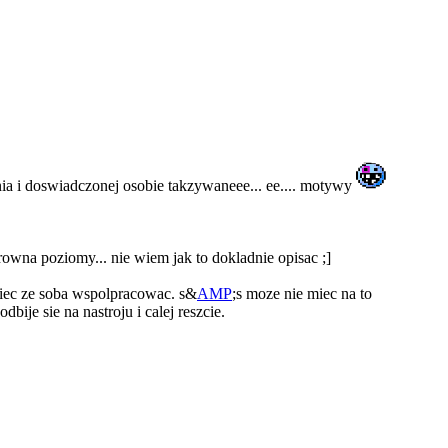
nia i doswiadczonej osobie takzywaneee... ee.... motywy
rowna poziomy... nie wiem jak to dokladnie opisac ;]
ciec ze soba wspolpracowac. s&
AMP
;s moze nie miec na to
je sie na nastroju i calej reszcie.