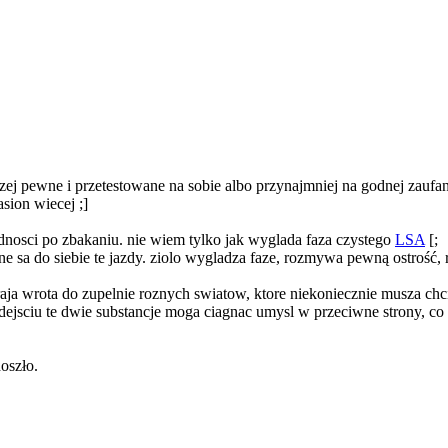
aczej pewne i przetestowane na sobie albo przynajmniej na godnej zaufa
sion wiecej ;]
udnosci po zbakaniu. nie wiem tylko jak wyglada faza czystego
LSA
[;
e sa do siebie te jazdy. ziolo wygladza faze, rozmywa pewną ostrość, 
raja wrota do zupelnie roznych swiatow, ktore niekoniecznie musza ch
sciu te dwie substancje moga ciagnac umysl w przeciwne strony, co odbi
oszło.