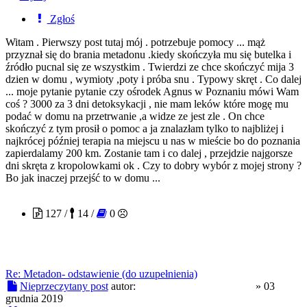
Zgłoś
Witam . Pierwszy post tutaj mój . potrzebuje pomocy ... mąż
przyznał się do brania metadonu .kiedy skończyła mu się butelka i
źródło pucnal się ze wszystkim . Twierdzi ze chce skończyć mija 3
dzien w domu , wymioty ,poty i próba snu . Typowy skręt . Co dalej
... moje pytanie pytanie czy ośrodek Agnus w Poznaniu mówi Wam
coś ? 3000 za 3 dni detoksykacji , nie mam leków które mogę mu
podać w domu na przetrwanie ,a widze ze jest zle . On chce
skończyć z tym prosił o pomoc a ja znalazłam tylko to najbliżej i
najkrócej później terapia na miejscu u nas w mieście bo do poznania
zapierdalamy 200 km. Zostanie tam i co dalej , przejdzie najgorsze
dni skręta z kropolowkami ok . Czy to dobry wybór z mojej strony ?
Bo jak inaczej przejść to w domu ...
AgentOrangeComeBack
127 /
14 /
0
Re: Metadon- odstawienie (do uzupełnienia)
Nieprzeczytany post
autor:
AgentOrangeComeBack
»
03
grudnia 2019