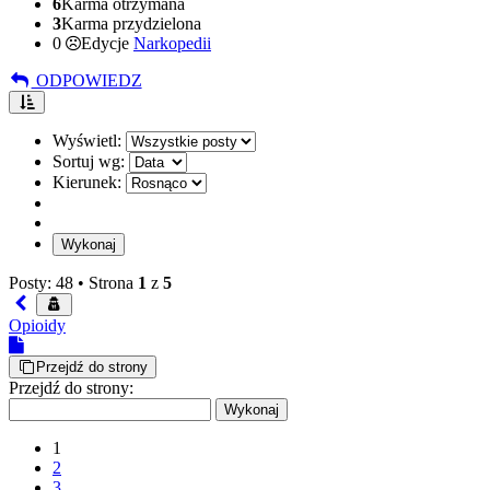
6
Karma otrzymana
3
Karma przydzielona
0
Edycje
Narkopedii
ODPOWIEDZ
Wyświetl:
Sortuj wg:
Kierunek:
Posty: 48 •
Strona
1
z
5
Opioidy
Przejdź do strony
Przejdź do strony:
1
2
3