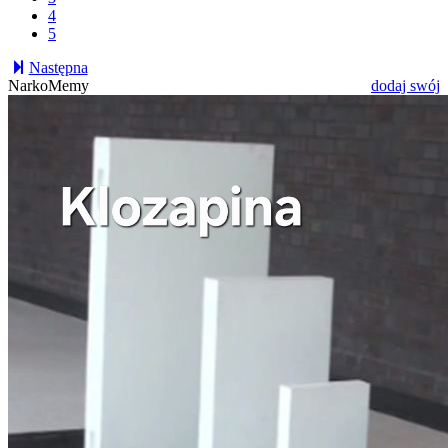
4
5
Następna
NarkoMemy
dodaj swój