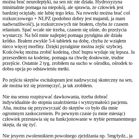
można brać neuroleptyki, na sen nic nie działa. Hydroxyzyna
minimalnie pomaga na niepokój, ale sprawia, że człowiek jest
bardziej ociężały, nie lubię tego leku. Na rowerki można brać coś
rozkurczowego + NLPZ (podobno dobry jest majamil, ja mam
nadwrażliwość), ja rozkurczowych nie brałem, chyba że czasem
relanium. Spać wcale nie trzeba, czasem się uśnie, do przeżycia
wystarczy. Na ból mnie najlepiej pomaga pyralgina ale działa
krótko. Brałem zwykle 5-6 tabletek na dobę, chyba że wziąłem
nieco więcej morfiny. Dzięki pyralginie można zejśc szybciej.
Końcówkę można zrobić kodeiną, choć bupra wydaje się lepsza. Ja
przeszedłem na kodeinę, pomaga na chwilę dosłownie, trudne
przejście. Ostatnie 2 tyg. zrobiłem na sucho w ośrodku, ośrodek to
dobra opcja po odstawieniu metki.
Po zejściu skrętów escitalopram jest nadzwyczaj skuteczny na sen,
ale można też się przemęczyć, ja tak zrobiłem.
Nie ma sensu rozpisywać dawkowania, trzeba dobrać
indywidualnie do stopnia uzależnienia i wytrzymałości pacjenta.
Aha, można się przyzwyczaić do skrętów co było dla mnie
ogromnym zaskoczeniem. Po pewnym czasie (u mnie miesiąc)
człowiek przestawia się na funkcjonowanie w trybie permanentnego
skręta, da się żyć.
Nie jesyem zwolennikiem powolnego zjeżdżania np. 5mg/tydz., ja