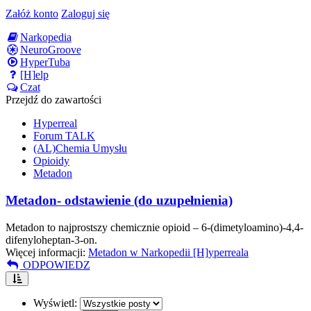
Załóż konto
Zaloguj się
Narkopedia
NeuroGroove
HyperTuba
[H]elp
Czat
Przejdź do zawartości
Hyperreal
Forum TALK
(AL)Chemia Umysłu
Opioidy
Metadon
Metadon- odstawienie (do uzupełnienia)
Metadon to najprostszy chemicznie opioid – 6-(dimetyloamino)-4,4-
difenyloheptan-3-on.
Więcej informacji:
Metadon w Narkopedii [H]yperreala
ODPOWIEDZ
Wyświetl: