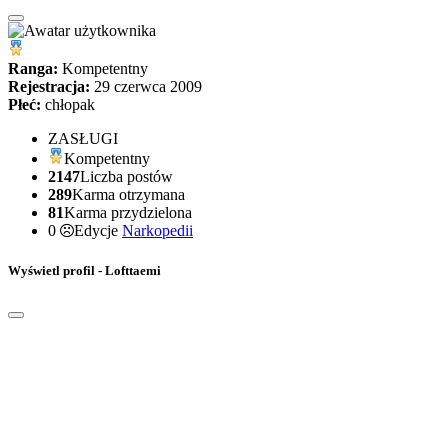
Ranga:
Kompetentny
Rejestracja:
29 czerwca 2009
Płeć:
chłopak
ZASŁUGI
Kompetentny
2147
Liczba postów
289
Karma otrzymana
81
Karma przydzielona
0
Edycje
Narkopedii
Wyświetl profil - Lofttaemi