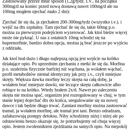
Zastosowany przeze mnie sposób (1,2g/tydz. I.V., na początku
300mg/d na koniec przed nową dostawą nawet 100mg/d ale na
100mg mogłem ujechać maks 2 dni):
Zjechać ile się da, ja zjechałem 200-300mg/tydz (wszystko i.v.). i
wejść na dtx szpitalny. Tam zjechać ile się da, takie 60mg p.o.
można za pierwszym podejściem wyzerować. Jak ktoś bietze więcej
może nie pyknąć. U nas z ostatnich 10mg schodzi się na
buprenorfinie, bardzo dobra opcja, można ją brać jeszcze po wyjściu
z oddziału.
Jak ktoś brał dużo i długo najlepszą opcją jest wejście na krótko
działające opio. Po uprzednim zjechaniu z metki ile się da. Morfina
p.o. uzależnia fizycznie barfziej niż wąchana, ja wolałem wąchać,
profil metabolitów niemal identyczny jak przy i.v., czyli mniejsze
skręty. Większa dawka morfiny leczy skręta na całą dobę, ja
wolałem brać mniejsze dawki, nie leczące skręta całkowicie albo
robiące to na krótko. Wtedy brałem 2x/d. Nawet po zaleczeniu
skręta nie można spać, organizm jest rozregulowany w chuj, w tym
stanie lepiej dojechać dtx do końca, uregulowanie się na nowej
dawce i tak będzie długo trwać. Zamiast morfiny można zastosować
tramal, ja wolałem morfinę, ale tramal jest tani. Benzo odradzam,
zafałszowują postępy detoksu. Niby schodzimy niżej i niżej ale po
odstawieniu benzo okazuje się, że potrzebujemy od chuja więcej
opio. Jestem zwolennikiem zjeżdżania na samych opio. Na niepokój