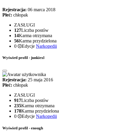
Rejestracja:
06 marca 2018
Płeć:
chłopak
ZASŁUGI
127
Liczba postów
14
Karma otrzymana
56
Karma przydzielona
0
Edycje
Narkopedii
Wyświetl profil - junkiexl
Rejestracja:
25 maja 2016
Płeć:
chłopak
ZASŁUGI
917
Liczba postów
235
Karma otrzymana
178
Karma przydzielona
0
Edycje
Narkopedii
Wyświetl profil - enough