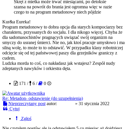
Skręt z mietka może trwać miesiącami, po detoksie
szansa na powrót do brania jest ogromna więc w razie
czego to na program metadonowy niech pójdzie
Kur&a Eureka!
Program metadonowy to dobra opcja dla starych kompociarzy bez
charakteru, przyssanych do socjalu. I dla nikogo więcej. Chyba że
dla sadomasochistów pragnących uwiązać swój organizm na
smyczy do usranej śmierci. Nie no, jak ktoś pracuje umysłowo i ma
silną wolę, to może to to odstawić. W przypadku klasy robotniczej
odcięcie się od tej państwowej paszy dla grzejników graniczy z
cudem.
Ludzka morda to coś, co nakładasz jak wstajesz? Zespół nudy
zdeptanych nawyków i orkiestra dęta.
Aquado
171 /
6 /
0
Re: Metadon- odstawienie (do uzupełnienia)
Nieprzeczytany post
autor:
Aquado
»
31 stycznia 2022
Cytuj
Zgłoś
Nie czytalem postów ale ja odstawiałem 5 co miesiąc aż dojdziesz