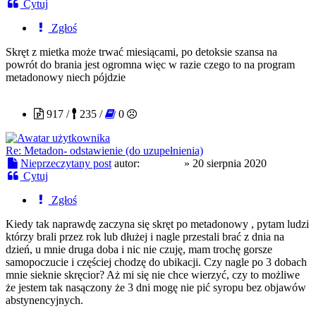
Cytuj
Zgłoś
Skręt z mietka może trwać miesiącami, po detoksie szansa na
powrót do brania jest ogromna więc w razie czego to na program
metadonowy niech pójdzie
junkiexl
917 /
235 /
0
Re: Metadon- odstawienie (do uzupełnienia)
Nieprzeczytany post
autor:
junkiexl
»
20 sierpnia 2020
Cytuj
Zgłoś
Kiedy tak naprawdę zaczyna się skręt po metadonowy , pytam ludzi
którzy brali przez rok lub dłużej i nagle przestali brać z dnia na
dzień, u mnie druga doba i nic nie czuję, mam trochę gorsze
samopoczucie i częściej chodzę do ubikacji. Czy nagle po 3 dobach
mnie sieknie skręcior? Aż mi się nie chce wierzyć, czy to możliwe
że jestem tak nasączony że 3 dni mogę nie pić syropu bez objawów
abstynencyjnych.
enough