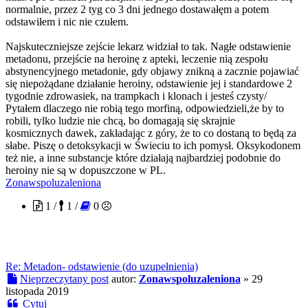
normalnie, przez 2 tyg co 3 dni jednego dostawałęm a potem
odstawiłem i nic nie czułem.
Najskuteczniejsze zejście lekarz widział to tak. Nagłe odstawienie
metadonu, przejście na heroinę z apteki, leczenie nią zespołu
abstynencyjnego metadonie, gdy objawy znikną a zacznie pojawiać
się niepożądane działanie heroiny, odstawienie jej i standardowe 2
tygodnie zdrowasiek, na trampkach i klonach i jesteś czysty/
Pytałem dlaczego nie robią tego morfiną, odpowiedzieli,że by to
robili, tylko ludzie nie chcą, bo domagają się skrajnie
kosmicznych dawek, zakładając z góry, że to co dostaną to będą za
słabe. Piszę o detoksykacji w Świeciu to ich pomysł. Oksykodonem
też nie, a inne substancje które działają najbardziej podobnie do
heroiny nie są w dopuszczone w PL.
Zonawspoluzaleniona
1 /
1 /
0
Re: Metadon- odstawienie (do uzupełnienia)
Nieprzeczytany post
autor:
Zonawspoluzaleniona
»
29
listopada 2019
Cytuj