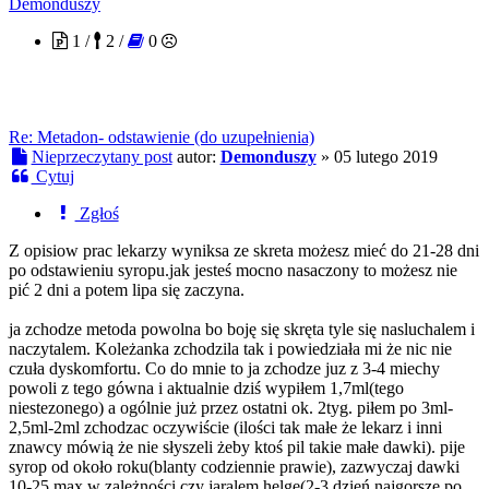
Demonduszy
1 /
2 /
0
Re: Metadon- odstawienie (do uzupełnienia)
Nieprzeczytany post
autor:
Demonduszy
»
05 lutego 2019
Cytuj
Zgłoś
Z opisiow prac lekarzy wyniksa ze skreta możesz mieć do 21-28 dni
po odstawieniu syropu.jak jesteś mocno nasaczony to możesz nie
pić 2 dni a potem lipa się zaczyna.
ja zchodze metoda powolna bo boję się skręta tyle się nasluchalem i
naczytalem. Koleżanka zchodzila tak i powiedziała mi że nic nie
czuła dyskomfortu. Co do mnie to ja zchodze juz z 3-4 miechy
powoli z tego gówna i aktualnie dziś wypiłem 1,7ml(tego
niestezonego) a ogólnie już przez ostatni ok. 2tyg. piłem po 3ml-
2,5ml-2ml zchodzac oczywiście (ilości tak małe że lekarz i inni
znawcy mówią że nie słyszeli żeby ktoś pil takie małe dawki). pije
syrop od około roku(blanty codziennie prawie), zazwyczaj dawki
10-25 max w zależności czy jaralem helge(2-3 dzień najgorsze po