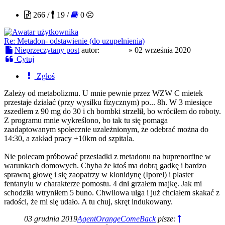
266 /
19 /
0
Re: Metadon- odstawienie (do uzupełnienia)
Nieprzeczytany post
autor:
enough
»
02 września 2020
Cytuj
Zgłoś
Zależy od metabolizmu. U mnie pewnie przez WZW C mietek
przestaje działać (przy wysiłku fizycznym) po... 8h. W 3 miesiące
zszedłem z 90 mg do 30 i ch bombki strzelił, bo wróciłem do roboty.
Z programu mnie wykreślono, bo tak tu się pomaga
zaadaptowanym społecznie uzależnionym, że odebrać można do
14:30, a zakład pracy +10km od szpitala.
Nie polecam próbować przesiadki z metadonu na buprenorfine w
warunkach domowych. Chyba że ktoś ma dobrą gadkę i bardzo
sprawną głowę i się zaopatrzy w klonidynę (Iporel) i plaster
fentanylu w charakterze pomostu. 4 dni grzałem majkę. Jak mi
schodziła wtryniłem 5 buno. Chwilowa ulga i już chciałem skakać z
radości, że mi się udało. A tu chuj, skręt indukowany.
03 grudnia 2019
AgentOrangeComeBack
pisze: