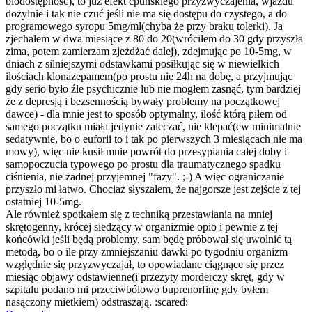
biodostępność), to już efekt ćpuńskiego przyzwyczajenia, wjazdu
dożylnie i tak nie czuć jeśli nie ma się dostępu do czystego, a do
programowego syropu 5mg/ml(chyba że przy braku tolerki). Ja
zjechałem w dwa miesiące z 80 do 20(wróciłem do 30 gdy przyszła
zima, potem zamierzam zjeżdżać dalej), zdejmując po 10-5mg, w
dniach z silniejszymi odstawkami posiłkując się w niewielkich
ilościach klonazepamem(po prostu nie 24h na dobę, a przyjmując
gdy serio było źle psychicznie lub nie mogłem zasnąć, tym bardziej
że z depresją i bezsennością bywały problemy na początkowej
dawce) - dla mnie jest to sposób optymalny, ilość którą piłem od
samego początku miała jedynie zaleczać, nie klepać(ew minimalnie
sedatywnie, bo o euforii to i tak po pierwszych 3 miesiącach nie ma
mowy), więc nie kusił mnie powrót do przesypiania całej doby i
samopoczucia typowego po prostu dla traumatycznego spadku
ciśnienia, nie żadnej przyjemnej "fazy". ;-) A więc ograniczanie
przyszło mi łatwo. Chociaż słyszałem, że najgorsze jest zejście z tej
ostatniej 10-5mg.
Ale również spotkałem się z techniką przestawiania na mniej
skrętogenny, krócej siedzący w organizmie opio i pewnie z tej
końcówki jeśli będą problemy, sam będę próbował się uwolnić tą
metodą, bo o ile przy zmniejszaniu dawki po tygodniu organizm
względnie się przyzwyczajał, to opowiadane ciągnące się przez
miesiąc objawy odstawienne(i przeżyty morderczy skręt, gdy w
szpitalu podano mi przeciwbólowo buprenorfinę gdy byłem
nasączony mietkiem) odstraszają. :scared: