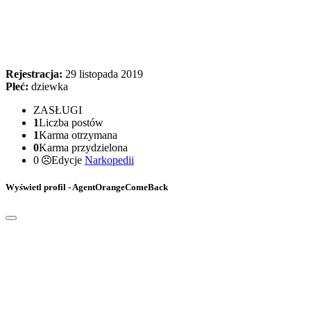
Rejestracja:
29 listopada 2019
Płeć:
dziewka
ZASŁUGI
1
Liczba postów
1
Karma otrzymana
0
Karma przydzielona
0
Edycje
Narkopedii
Wyświetl profil - AgentOrangeComeBack