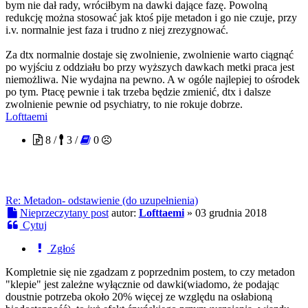
bym nie dał rady, wróciłbym na dawki dające fazę. Powolną
redukcję można stosować jak ktoś pije metadon i go nie czuje, przy
i.v. normalnie jest faza i trudno z niej zrezygnować.
Za dtx normalnie dostaje się zwolnienie, zwolnienie warto ciągnąć
po wyjściu z oddziału bo przy wyższych dawkach metki praca jest
niemożliwa. Nie wydajna na pewno. A w ogóle najlepiej to ośrodek
po tym. Ptacę pewnie i tak trzeba będzie zmienić, dtx i dalsze
zwolnienie pewnie od psychiatry, to nie rokuje dobrze.
Lofttaemi
8 /
3 /
0
Re: Metadon- odstawienie (do uzupełnienia)
Nieprzeczytany post
autor:
Lofttaemi
»
03 grudnia 2018
Cytuj
Zgłoś
Kompletnie się nie zgadzam z poprzednim postem, to czy metadon
"klepie" jest zależne wyłącznie od dawki(wiadomo, że podając
doustnie potrzeba około 20% więcej ze względu na osłabioną