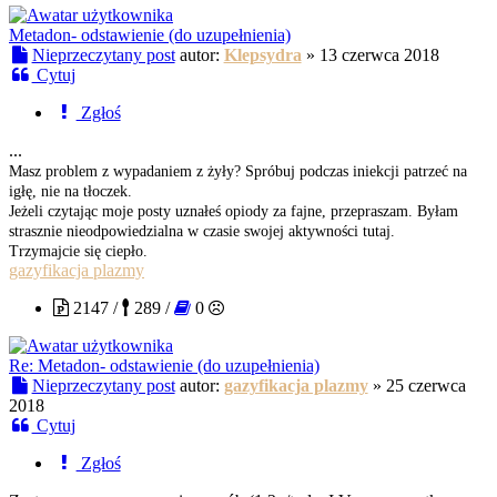
Metadon- odstawienie (do uzupełnienia)
Nieprzeczytany post
autor:
Klepsydra
»
13 czerwca 2018
Cytuj
Zgłoś
...
Masz problem z wypadaniem z żyły? Spróbuj podczas iniekcji patrzeć na
igłę, nie na tłoczek.
Jeżeli czytając moje posty uznałeś opiody za fajne, przepraszam. Byłam
strasznie nieodpowiedzialna w czasie swojej aktywności tutaj.
Trzymajcie się ciepło.
gazyfikacja plazmy
2147 /
289 /
0
Re: Metadon- odstawienie (do uzupełnienia)
Nieprzeczytany post
autor:
gazyfikacja plazmy
»
25 czerwca
2018
Cytuj
Zgłoś