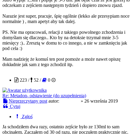
odczekam z zejściem następnym tydzień i dopiero znowu zjazd.
Narazie jest super, pracuje, śpię ogólnie (lekko ale przesypiam noce
normalnie ) , mam apetyt aby tak dalej.
PS. Nie ma opracowań, relacji z takiego powolnego zchodzenia i
domyślam się dlaczego.. Kto by na detoksie trzymał mnie 3-5
miesięcy :).. Zresztą w domu to co innego, a nie w zamknięciu jak
pod cela :)
Mam nadzieję że komuś ten post pomoże a może nawet opiszę
dokładnie jak sam z tego zchodzil itp.
DrugSter
223 /
52 /
0
Re: Metadon- odstawienie (do uzupełnienia)
Nieprzeczytany post
autor:
DrugSter
»
26 września 2019
Cytuj
Zgłoś
Ja schodziłem dwa razy, ostatnio zejście było ze 130ml to sam
obcinałem. Zacząłem od 30 od razu, nie poczułem praktycznie nic.