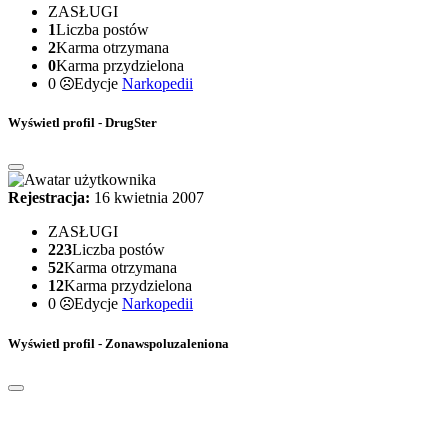
ZASŁUGI
1
Liczba postów
2
Karma otrzymana
0
Karma przydzielona
0
Edycje
Narkopedii
Wyświetl profil - DrugSter
Rejestracja:
16 kwietnia 2007
ZASŁUGI
223
Liczba postów
52
Karma otrzymana
12
Karma przydzielona
0
Edycje
Narkopedii
Wyświetl profil - Zonawspoluzaleniona