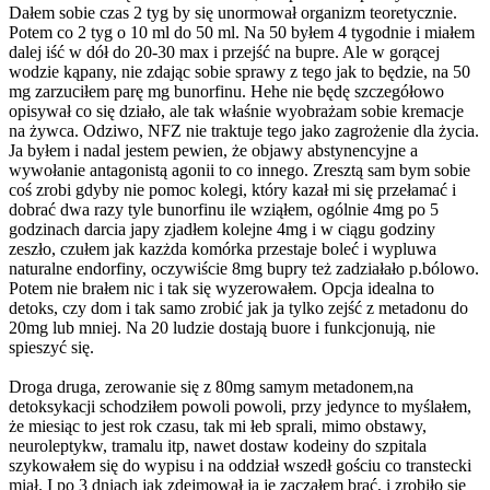
Dałem sobie czas 2 tyg by się unormował organizm teoretycznie.
Potem co 2 tyg o 10 ml do 50 ml. Na 50 byłem 4 tygodnie i miałem
dalej iść w dół do 20-30 max i przejść na bupre. Ale w gorącej
wodzie kąpany, nie zdając sobie sprawy z tego jak to będzie, na 50
mg zarzuciłem parę mg bunorfinu. Hehe nie będę szczegółowo
opisywał co się działo, ale tak właśnie wyobrażam sobie kremacje
na żywca. Odziwo, NFZ nie traktuje tego jako zagrożenie dla życia.
Ja byłem i nadal jestem pewien, że objawy abstynencyjne a
wywołanie antagonistą agonii to co innego. Zresztą sam bym sobie
coś zrobi gdyby nie pomoc kolegi, który kazał mi się przełamać i
dobrać dwa razy tyle bunorfinu ile wziąłem, ogólnie 4mg po 5
godzinach darcia japy zjadłem kolejne 4mg i w ciągu godziny
zeszło, czułem jak kazżda komórka przestaje boleć i wypluwa
naturalne endorfiny, oczywiście 8mg bupry też zadziałało p.bólowo.
Potem nie brałem nic i tak się wyzerowałem. Opcja idealna to
detoks, czy dom i tak samo zrobić jak ja tylko zejść z metadonu do
20mg lub mniej. Na 20 ludzie dostają buore i funkcjonują, nie
spieszyć się.
Droga druga, zerowanie się z 80mg samym metadonem,na
detoksykacji schodziłem powoli powoli, przy jedynce to myślałem,
że miesiąc to jest rok czasu, tak mi łeb sprali, mimo obstawy,
neuroleptykw, tramalu itp, nawet dostaw kodeiny do szpitala
szykowałem się do wypisu i na oddział wszedł gościu co transtecki
miał. I po 3 dniach jak zdejmował ja je zacząłem brać, i zrobiło się