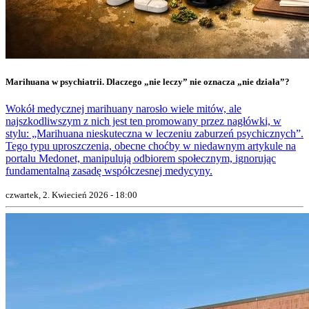
Marihuana w psychiatrii. Dlaczego „nie leczy” nie oznacza „nie działa”?
Wokół medycznej marihuany narosło wiele mitów, ale
najszkodliwszym z nich jest ten promowany przez nagłówki, w
stylu: „Marihuana nieskuteczna w leczeniu zaburzeń psychicznych”.
Tego typu uproszczenia, obecne choćby w niedawnym artykule na
portalu Medonet, manipulują odbiorem społecznym, ignorując
fundamentalną zasadę współczesnej medycyny.
czwartek, 2. Kwiecień 2026 - 18:00