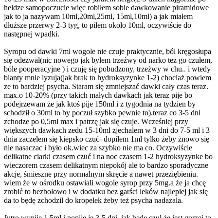
heldze samopoczucie więc robiłem sobie dawkowanie piramidowe
jak to ja nazywam 10ml,20ml,25ml, 15ml,10ml) a jak miałem
dłuższe przerwy 2-3 tyg, to piłem około 10ml, oczywiście do
następnej wpadki.
Syropu od dawki 7ml wogole nie czuje praktycznie, ból kręgosłupa
się odezwał(nic nowego jak bylem trzeźwy od narko też go czułem,
bóle pooperacyjne ) i czuję się pobudzony, trzeźwy w chu.. i wtedy
blanty mnie lyzuja(jak brak to hydroksyzynke 1-2) chociaż powiem
ze to bardziej psycha. Staram się zmniejszać dawki cały czas teraz.
max.o 10-20% (przy takich małych dawkach jak teraz pije bo
podejrzewam że jak ktoś pije 150ml i z tygodnia na tydzien by
schodził o 30ml to by poczuł szybko pewnie to).teraz co 3-5 dni
zchodze po 0,5ml max i patrzę jak się czuje. Wcześniej przy
większych dawkach zedu 15-10ml zjechalem w 3 dni do 7-5 ml i 3
dnia zaczelem się kiepsko czuć- dopilem 1ml tylko żeby żnowo się
nie nasaczac i było ok.wiec za szybko nie ma co. Oczywiście
delikatne ciarki czasem czuć i na noc czasem 1-2 hydroksyzynke bo
wieczorem czasem delikatnym niepokój ale to bardzo sporadyczne
akcje, śmieszne przy normalnym skręcie a nawet przeziębieniu.
wiem że w ośrodku ostawiali wogole syrop przy 5mg.a że ja chcę
zrobić to bezbolowo i w dodatku bez garści leków najlepiej jak się
da to będę zchodzil do kropelek żeby też psycha nadazala.
Jutro wypije 1,5ml i popije je 3-5 dni. jak będe czuł że jest gorzej to