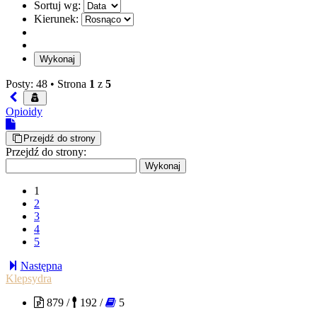
Sortuj wg:
Kierunek:
Posty: 48 •
Strona
1
z
5
Opioidy
Przejdź do strony
Przejdź do strony:
1
2
3
4
5
Następna
Klepsydra
879 /
192 /
5