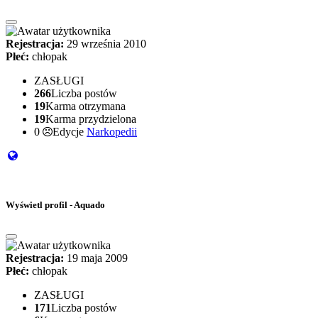
Rejestracja:
29 września 2010
Płeć:
chłopak
ZASŁUGI
266
Liczba postów
19
Karma otrzymana
19
Karma przydzielona
0
Edycje
Narkopedii
Wyświetl profil - Aquado
Rejestracja:
19 maja 2009
Płeć:
chłopak
ZASŁUGI
171
Liczba postów