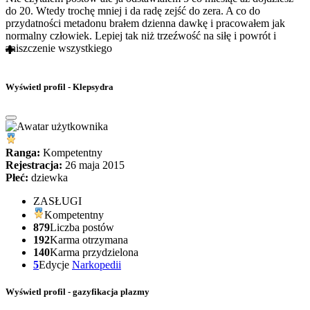
do 20. Wtedy trochę mniej i da radę zejść do zera. A co do
przydatności metadonu brałem dzienna dawkę i pracowałem jak
normalny człowiek. Lepiej tak niż trzeźwość na siłę i powrót i
zniszczenie wszystkiego
Wyświetl profil - Klepsydra
Ranga:
Kompetentny
Rejestracja:
26 maja 2015
Płeć:
dziewka
ZASŁUGI
Kompetentny
879
Liczba postów
192
Karma otrzymana
140
Karma przydzielona
5
Edycje
Narkopedii
Wyświetl profil - gazyfikacja plazmy