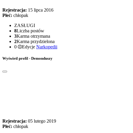
Rejestracja:
15 lipca 2016
Płeć:
chłopak
ZASŁUGI
8
Liczba postów
3
Karma otrzymana
2
Karma przydzielona
0
Edycje
Narkopedii
Wyświetl profil - Demonduszy
Rejestracja:
05 lutego 2019
Płeć:
chłopak