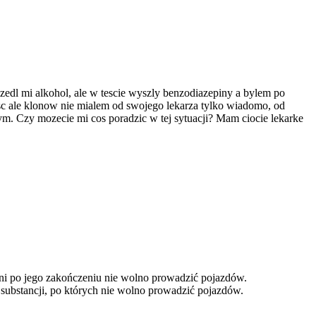
zedl mi alkohol, ale w tescie wyszly benzodiazepiny a bylem po
osc ale klonow nie mialem od swojego lekarza tylko wiadomo, od
ym. Czy mozecie mi cos poradzic w tej sytuacji? Mam ciocie lekarke
dni po jego zakończeniu nie wolno prowadzić pojazdów.
 substancji, po których nie wolno prowadzić pojazdów.