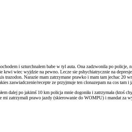
ochodem i szturchnalem babe w tyl auta. Ona zadzwonila po policje, ni
e krwi wiec wyjdzie na pewno. Lecze sie pshychiatrycznie na depresje
 jakis trazodon. Narazie mam zatrzymane prawko i mam tam jechac 20 w
akies zaswiadczenie/recepte ze przyjmuje ten clonazepam na cos tam i 
łem dalej po jakimś 10 km policja mnie dogoniła i zatrzymała (ktoś chy
m że mi zatrzymali prawo jazdy (skierowanie do WOMPU) i mandat za 