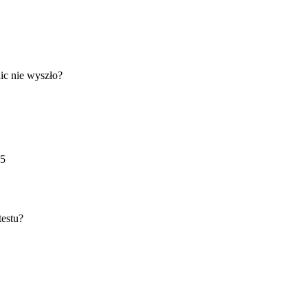
nic nie wyszło?
25
testu?