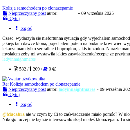
Kolizja samochodem po clonazepamie
Nieprzeczytany post
autor:
Macabra
»
09 września 2025
Cytuj
Zgłoś
Czesc, wydarzyla sie niefortunna sytuacja gdy wyjechalem samochode
jakiejs tam dawce klona, pojechalem potem na badanie krwi wiec wyj
lekarza mam tylko sertraline i bupropion, jakis trazodon. Narazie 
myslalem zeby mi wystawila jakies zaswiadczenie/recepte ze przyjmuj
ladyinnaightmares
582 /
209 /
0
Re: Kolizja samochodem po clonazepamie
Nieprzeczytany post
autor:
ladyinnaightmares
»
09 września 20
Cytuj
Zgłoś
@Macabra
ale w czym by Ci to zaświadczenie miało pomóc? W ulotc
Nikogo raczej nie będzie interesowało skąd miałeś klonazepam. Tu s
xwojax