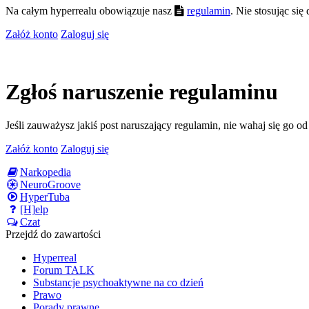
Na całym hyperrealu obowiązuje nasz
regulamin
. Nie stosując si
Załóż konto
Zaloguj się
Zgłoś naruszenie regulaminu
Jeśli zauważysz jakiś post naruszający regulamin, nie wahaj się go o
Załóż konto
Zaloguj się
Narkopedia
NeuroGroove
HyperTuba
[H]elp
Czat
Przejdź do zawartości
Hyperreal
Forum TALK
Substancje psychoaktywne na co dzień
Prawo
Porady prawne