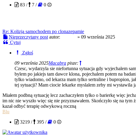
83 /
7 /
0
Re: Kolizja samochodem po clonazepamie
Nieprzeczytany post
autor:
xwojax
»
09 września 2025
Cytuj
Zgłoś
09 września 2025
Macabra
pisze:
Czesc, wydarzyla sie niefortunna sytuacja gdy wyjechalem sam
bylem po jakiejs tam dawce klona, pojechalem potem na badani
tylko wiadomo, od lekarza mam tylko sertraline i bupropion,
tej sytuacji? Mam ciocie lekarke myslalem zeby mi wystawila j
Miałem podbną sytuację lecz zachaczyłem tylko o barierkę więc jecha
im nic nie wyszło więc się nie przyznawałem. Skończyło się na ty
kazał odbyć terapię odwykową roczną
Blu
3219 /
395 /
0