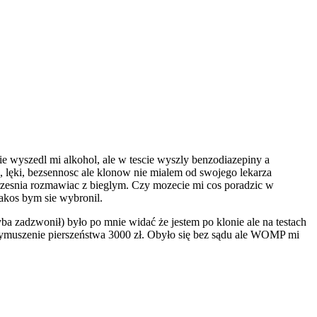
e wyszedl mi alkohol, ale w tescie wyszly benzodiazepiny a
, lęki, bezsennosc ale klonow nie mialem od swojego lekarza
rzesnia rozmawiac z bieglym. Czy mozecie mi cos poradzic w
jakos bym sie wybronil.
ba zadzwonił) było po mnie widać że jestem po klonie ale na testach
wymuszenie pierszeństwa 3000 zł. Obyło się bez sądu ale WOMP mi