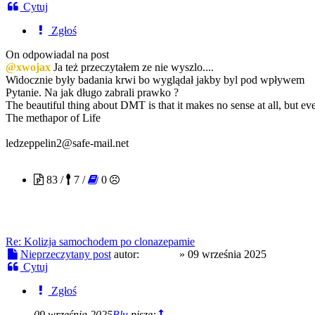
Cytuj
Zgłoś
On odpowiadal na post
@xwojax
Ja też przeczytałem ze nie wyszlo....
Widocznie były badania krwi bo wyglądał jakby byl pod wpływem
Pytanie. Na jak długo zabrali prawko ?
The beautiful thing about DMT is that it makes no sense at all, but e
The methapor of Life
ledzeppelin2@safe-mail.net
xwojax
83 /
7 /
0
Re: Kolizja samochodem po clonazepamie
Nieprzeczytany post
autor:
xwojax
»
09 września 2025
Cytuj
Zgłoś
09 września 2025
Blu
pisze: