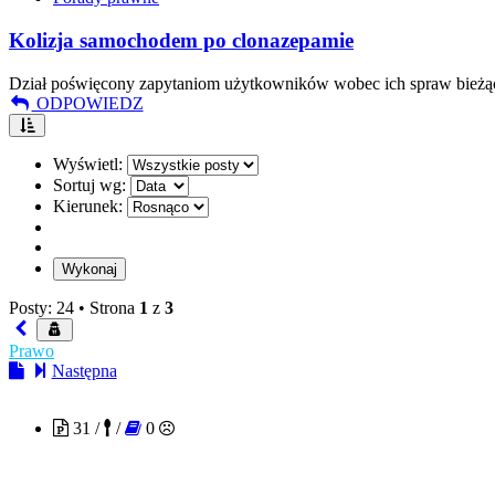
Kolizja samochodem po clonazepamie
Dział poświęcony zapytaniom użytkowników wobec ich spraw bieżą
ODPOWIEDZ
Wyświetl:
Sortuj wg:
Kierunek:
Posty: 24 •
Strona
1
z
3
Prawo
Następna
Macabra
31 /
/
0