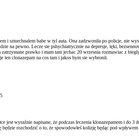
m i szturchnalem babe w tyl auta. Ona zadzwonila po policje, nie wys
dzie na pewno. Lecze sie pshychiatrycznie na depresje, lęki, bezsenn
mam zatrzymane prawko i mam tam jechac 20 wrzesnia rozmawiac z biegl
e ten clonazepam na cos tam i jakos bym sie wybronil.
25
e jest wyraźnie napisane, że podczas leczenia klonazepamem i do 3 
ię będzie rozchodzić o to, że spowodowłeś kolizję będąc pod wpływem