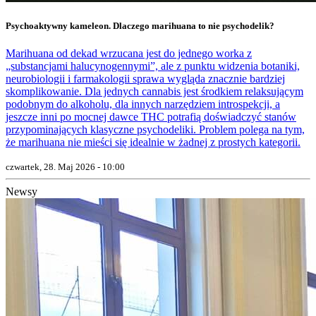
Psychoaktywny kameleon. Dlaczego marihuana to nie psychodelik?
Marihuana od dekad wrzucana jest do jednego worka z
„substancjami halucynogennymi”, ale z punktu widzenia botaniki,
neurobiologii i farmakologii sprawa wygląda znacznie bardziej
skomplikowanie. Dla jednych cannabis jest środkiem relaksującym
podobnym do alkoholu, dla innych narzędziem introspekcji, a
jeszcze inni po mocnej dawce THC potrafią doświadczyć stanów
przypominających klasyczne psychodeliki. Problem polega na tym,
że marihuana nie mieści się idealnie w żadnej z prostych kategorii.
czwartek, 28. Maj 2026 - 10:00
Newsy