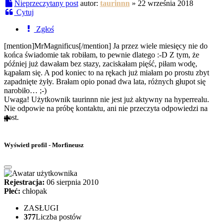
Nieprzeczytany post
autor:
taurinnn
»
22 września 2018
Cytuj
Zgłoś
[mention]MrMagnificus[/mention] Ja przez wiele miesięcy nie do
końca świadomie tak robiłam, to pewnie dlatego :-D Z tym, że
później już dawałam bez stazy, zaciskałam pięść, piłam wodę,
kąpałam się. A pod koniec to na rękach już miałam po prostu zbyt
zapadnięte żyły. Brałam opio ponad dwa lata, różnych głupot się
narobiło… ;-)
Uwaga! Użytkownik taurinnn nie jest już aktywny na hyperrealu.
Nie odpowie na próbę kontaktu, ani nie przeczyta odpowiedzi na
post.
Wyświetl profil - Morfineusz
Rejestracja:
06 sierpnia 2010
Płeć:
chłopak
ZASŁUGI
377
Liczba postów