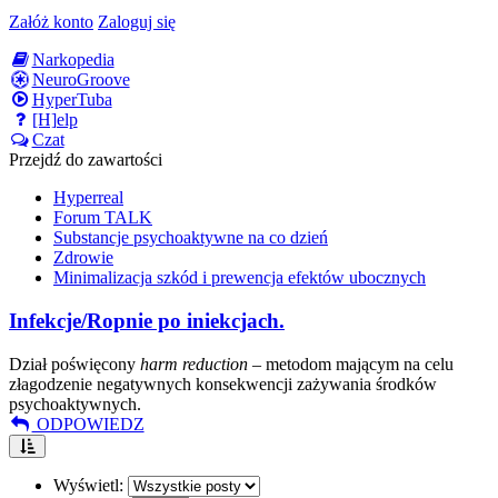
Załóż konto
Zaloguj się
Narkopedia
NeuroGroove
HyperTuba
[H]elp
Czat
Przejdź do zawartości
Hyperreal
Forum TALK
Substancje psychoaktywne na co dzień
Zdrowie
Minimalizacja szkód i prewencja efektów ubocznych
Infekcje/Ropnie po iniekcjach.
Dział poświęcony
harm reduction
– metodom mającym na celu
złagodzenie negatywnych konsekwencji zażywania środków
psychoaktywnych.
ODPOWIEDZ
Wyświetl: