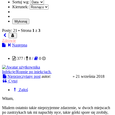
Sortuj wg:
Kierunek:
Posty: 21 •
Strona
1
z
3
Zdrowie
Następna
Morfineusz
377 /
8 /
0
Infekcje/Ropnie po iniekcjach.
Nieprzeczytany post
autor:
Morfineusz
»
21 września 2018
Cytuj
Zgłoś
Witam,
Mialem ostatnio takie nieprzyjemne zdarzenie, w dwoch miejscach
po zastrzykach tak mi napuchły ręce, takie górki spore się zrobiły,