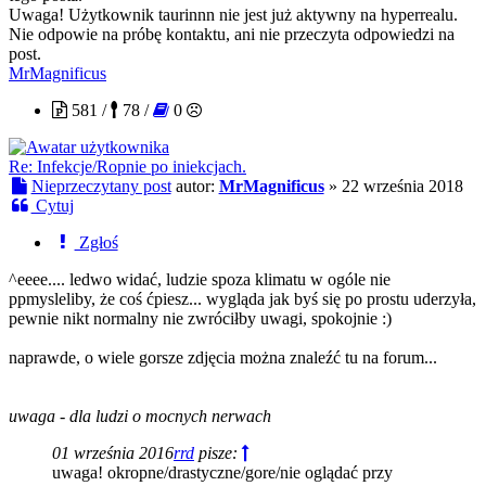
Uwaga! Użytkownik taurinnn nie jest już aktywny na hyperrealu.
Nie odpowie na próbę kontaktu, ani nie przeczyta odpowiedzi na
post.
MrMagnificus
581 /
78 /
0
Re: Infekcje/Ropnie po iniekcjach.
Nieprzeczytany post
autor:
MrMagnificus
»
22 września 2018
Cytuj
Zgłoś
^eeee.... ledwo widać, ludzie spoza klimatu w ogóle nie
ppmysleliby, że coś ćpiesz... wygląda jak byś się po prostu uderzyła,
pewnie nikt normalny nie zwróciłby uwagi, spokojnie :)
naprawde, o wiele gorsze zdjęcia można znaleźć tu na forum...
uwaga - dla ludzi o mocnych nerwach
01 września 2016
rrd
pisze:
uwaga! okropne/drastyczne/gore/nie oglądać przy