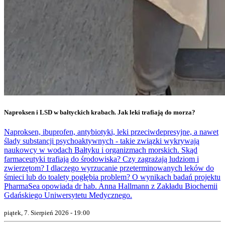
Naproksen i LSD w bałtyckich krabach. Jak leki trafiają do morza?
Naproksen, ibuprofen, antybiotyki, leki przeciwdepresyjne, a nawet
ślady substancji psychoaktywnych - takie związki wykrywają
naukowcy w wodach Bałtyku i organizmach morskich. Skąd
farmaceutyki trafiają do środowiska? Czy zagrażają ludziom i
zwierzętom? I dlaczego wyrzucanie przeterminowanych leków do
śmieci lub do toalety pogłębia problem? O wynikach badań projektu
PharmaSea opowiada dr hab. Anna Hallmann z Zakładu Biochemii
Gdańskiego Uniwersytetu Medycznego.
piątek, 7. Sierpień 2026 - 19:00