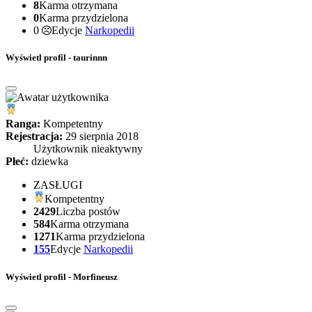
8
Karma otrzymana
0
Karma przydzielona
0
Edycje
Narkopedii
Wyświetl profil - taurinnn
Ranga:
Kompetentny
Rejestracja:
29 sierpnia 2018
Użytkownik nieaktywny
Płeć:
dziewka
ZASŁUGI
Kompetentny
2429
Liczba postów
584
Karma otrzymana
1271
Karma przydzielona
155
Edycje
Narkopedii
Wyświetl profil - Morfineusz