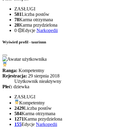
ZASŁUGI
581
Liczba postów
78
Karma otrzymana
28
Karma przydzielona
0
Edycje
Narkopedii
Wyświetl profil - taurinnn
Ranga:
Kompetentny
Rejestracja:
29 sierpnia 2018
Użytkownik nieaktywny
Płeć:
dziewka
ZASŁUGI
Kompetentny
2429
Liczba postów
584
Karma otrzymana
1271
Karma przydzielona
155
Edycje
Narkopedii