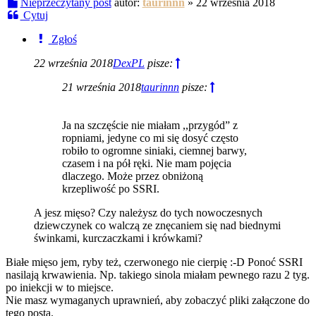
Nieprzeczytany post
autor:
taurinnn
»
22 września 2018
Cytuj
Zgłoś
22 września 2018
DexPL
pisze:
21 września 2018
taurinnn
pisze:
Ja na szczęście nie miałam ,,przygód” z
ropniami, jedyne co mi się dosyć często
robiło to ogromne siniaki, ciemnej barwy,
czasem i na pół ręki. Nie mam pojęcia
dlaczego. Może przez obniżoną
krzepliwość po SSRI.
A jesz mięso? Czy należysz do tych nowoczesnych
dziewczynek co walczą ze znęcaniem się nad biednymi
świnkami, kurczaczkami i krówkami?
Białe mięso jem, ryby też, czerwonego nie cierpię :-D Ponoć SSRI
nasilają krwawienia. Np. takiego sinola miałam pewnego razu 2 tyg.
po iniekcji w to miejsce.
Nie masz wymaganych uprawnień, aby zobaczyć pliki załączone do
tego posta.