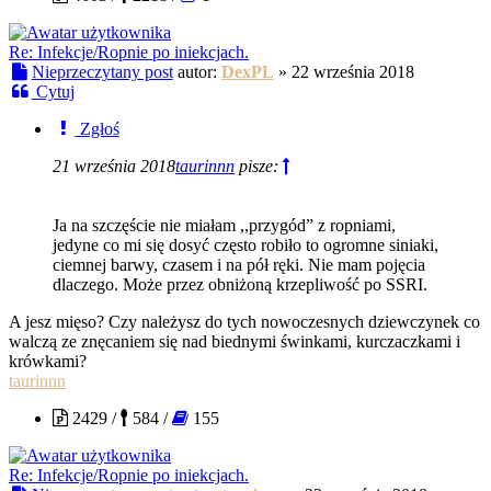
Re: Infekcje/Ropnie po iniekcjach.
Nieprzeczytany post
autor:
DexPL
»
22 września 2018
Cytuj
Zgłoś
21 września 2018
taurinnn
pisze:
Ja na szczęście nie miałam ,,przygód” z ropniami,
jedyne co mi się dosyć często robiło to ogromne siniaki,
ciemnej barwy, czasem i na pół ręki. Nie mam pojęcia
dlaczego. Może przez obniżoną krzepliwość po SSRI.
A jesz mięso? Czy należysz do tych nowoczesnych dziewczynek co
walczą ze znęcaniem się nad biednymi świnkami, kurczaczkami i
krówkami?
taurinnn
2429 /
584 /
155
Re: Infekcje/Ropnie po iniekcjach.