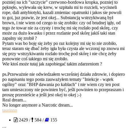
pozniej na ich "szczycie" czerwono-bordowa kropka, pozniej to
pęknęło, wylewała się krew, w szpitalu mi to rozcieli, wycisneli
rope, dali antybiotyki, kazali zmieniac opatrunki i jakos sie powoli
to goi, juz prawie, że jest okej... Substancją wstrzykiwaną był
brown, i nie wiem od czego to się zrobiło: czy od brudnej igły, od
tego że towar nie za czysty i trochę mi się rozlało pod skórę, czy
może za dużo kwasku i przez rozlanie pod skórę jakiś taki stan
zapalny się zrobił ?
Pytam was bo boję się żeby po raz kolejny mi się to nie zrobiło,
teraz staram się dbać żeby igła była czysta ale wczoraj np znowu mi
się przy wstrzykiwaniu rozlało trochę pod skórę i nie chcę żeby
ponownie coś takiego mi się zrobiło.
Wie ktoś może tutaj jak zapobiegać takim zdarzeniom ?
ps.Przeważnie nie odwiedzałem wcześniej działu zdrowie, i dopiero
po napisaniu tego posta zauważyłem tematy "Iniekcje - wątek
ogólny" oraz "BHP dawania po kablach" i nie wiem czy ten post
tam umieszczony nie powinien być, jeśli powinien to przepraszam i
proszę przenieście a jeśli jest okej to okej ;-)
Real dream...
No longer anymore a Narcotic dream...
taurinnn
2429 /
584 /
155