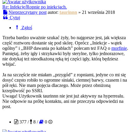
Re: Infekcje/Ropnie po iniekcjach.
Nieprzeczytany post
autor:
taurinnn
»
21 września 2018
Cytuj
Zgłoś
Trzeba bardzo uważnie szukać żyły, bo najgorsze jest, jak większa
część roztworu dostanie się pod skórę. Oprócz ,,Iniekcje - wątek
ogólny” i ,,BHP dawania po kablach” polecam też FAQ o
morfinie
.
Pamiętaj, żeby igły i strzykawki były sterylne, tylko jednorazowe,
nie dotykaj też nieodkażoną ręką tej części igły, którą będziesz
wbijać.
Ja na szczęście nie miałam ,,przygód” z ropniami, jedyne co mi się
dosyć często robiło to ogromne siniaki, ciemnej barwy, czasem i na
pół ręki. Nie mam pojęcia dlaczego. Może przez obniżoną
krzepliwość po SSRI.
Uwaga! Użytkownik taurinnn nie jest już aktywny na hyperrealu.
Nie odpowie na próbę kontaktu, ani nie przeczyta odpowiedzi na
post.
Morfineusz
377 /
8 /
0