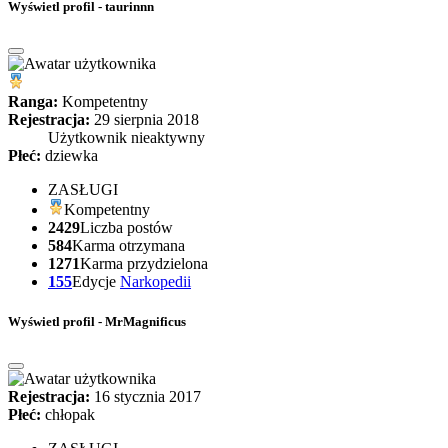
Wyświetl profil - taurinnn
Ranga:
Kompetentny
Rejestracja:
29 sierpnia 2018
Użytkownik nieaktywny
Płeć:
dziewka
ZASŁUGI
Kompetentny
2429
Liczba postów
584
Karma otrzymana
1271
Karma przydzielona
155
Edycje
Narkopedii
Wyświetl profil - MrMagnificus
Rejestracja:
16 stycznia 2017
Płeć:
chłopak