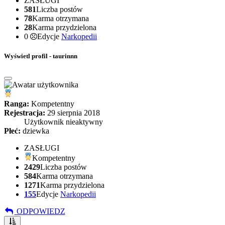
ZASŁUGI
581
Liczba postów
78
Karma otrzymana
28
Karma przydzielona
0
Edycje
Narkopedii
Wyświetl profil - taurinnn
Ranga:
Kompetentny
Rejestracja:
29 sierpnia 2018
Użytkownik nieaktywny
Płeć:
dziewka
ZASŁUGI
Kompetentny
2429
Liczba postów
584
Karma otrzymana
1271
Karma przydzielona
155
Edycje
Narkopedii
ODPOWIEDZ