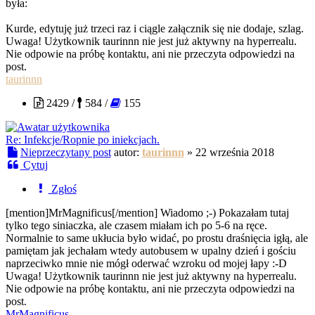
była:
Kurde, edytuję już trzeci raz i ciągle załącznik się nie dodaje, szlag.
Uwaga! Użytkownik taurinnn nie jest już aktywny na hyperrealu.
Nie odpowie na próbę kontaktu, ani nie przeczyta odpowiedzi na
post.
taurinnn
2429 /
584 /
155
Re: Infekcje/Ropnie po iniekcjach.
Nieprzeczytany post
autor:
taurinnn
»
22 września 2018
Cytuj
Zgłoś
[mention]MrMagnificus[/mention] Wiadomo ;-) Pokazałam tutaj
tylko tego siniaczka, ale czasem miałam ich po 5-6 na ręce.
Normalnie to same ukłucia było widać, po prostu draśnięcia igłą, ale
pamiętam jak jechałam wtedy autobusem w upalny dzień i gościu
naprzeciwko mnie nie mógł oderwać wzroku od mojej łapy :-D
Uwaga! Użytkownik taurinnn nie jest już aktywny na hyperrealu.
Nie odpowie na próbę kontaktu, ani nie przeczyta odpowiedzi na
post.
MrMagnificus