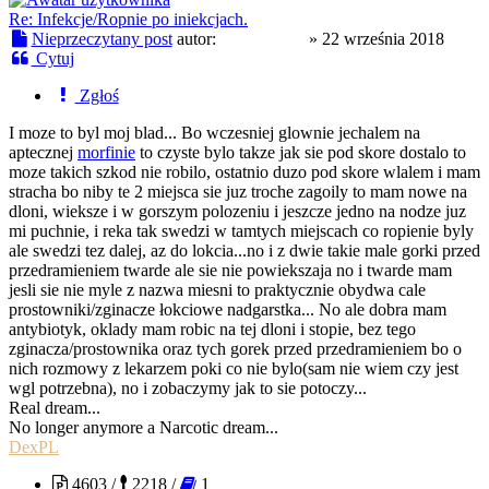
Re: Infekcje/Ropnie po iniekcjach.
Nieprzeczytany post
autor:
Morfineusz
»
22 września 2018
Cytuj
Zgłoś
I moze to byl moj blad... Bo wczesniej glownie jechalem na
aptecznej
morfinie
to czyste bylo takze jak sie pod skore dostalo to
moze takich szkod nie robilo, ostatnio duzo pod skore wlalem i mam
stracha bo niby te 2 miejsca sie juz troche zagoily to mam nowe na
dloni, wieksze i w gorszym polozeniu i jeszcze jedno na nodze juz
mi puchnie, i reka tak swedzi w tamtych miejscach co ropienie byly
ale swedzi tez dalej, az do lokcia...no i z dwie takie male gorki przed
przedramieniem twarde ale sie nie powiekszaja no i twarde mam
jesli sie nie myle z nazwa miesni to praktycznie obydwa cale
prostowniki/zginacze łokciowe nadgarstka... No ale dobra mam
antybiotyk, oklady mam robic na tej dloni i stopie, bez tego
zginacza/prostownika oraz tych gorek przed przedramieniem bo o
nich rozmowy z lekarzem poki co nie bylo(sam nie wiem czy jest
wgl potrzebna), no i zobaczymy jak to sie potoczy...
Real dream...
No longer anymore a Narcotic dream...
DexPL
4603 /
2218 /
1