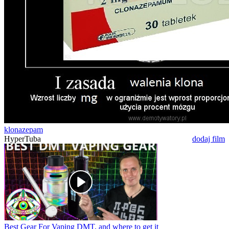
klonazepam
HyperTuba
dodaj film
Best Gear For Vaping DMT, and where to get it