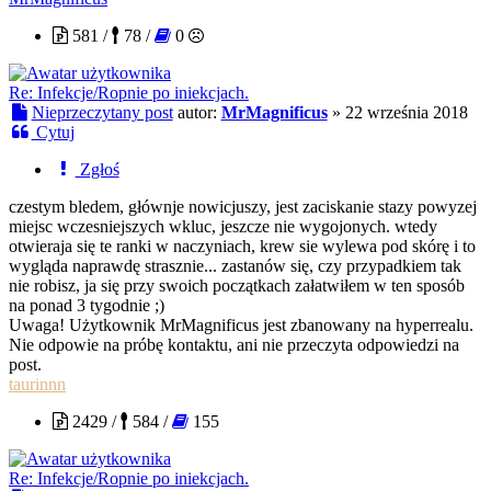
581 /
78 /
0
Re: Infekcje/Ropnie po iniekcjach.
Nieprzeczytany post
autor:
MrMagnificus
»
22 września 2018
Cytuj
Zgłoś
czestym bledem, głównje nowicjuszy, jest zaciskanie stazy powyzej
miejsc wczesniejszych wkluc, jeszcze nie wygojonych. wtedy
otwieraja się te ranki w naczyniach, krew sie wylewa pod skórę i to
wygląda naprawdę strasznie... zastanów się, czy przypadkiem tak
nie robisz, ja się przy swoich początkach załatwiłem w ten sposób
na ponad 3 tygodnie ;)
Uwaga! Użytkownik MrMagnificus jest zbanowany na hyperrealu.
Nie odpowie na próbę kontaktu, ani nie przeczyta odpowiedzi na
post.
taurinnn
2429 /
584 /
155
Re: Infekcje/Ropnie po iniekcjach.