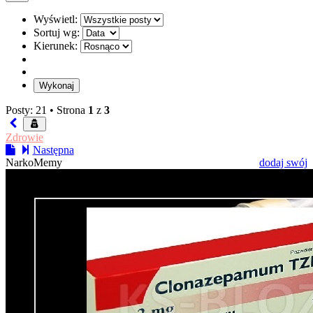
Wyświetl:
Sortuj wg:
Kierunek:
Posty: 21 •
Strona
1
z
3
Zdrowie
Następna
NarkoMemy
dodaj swój