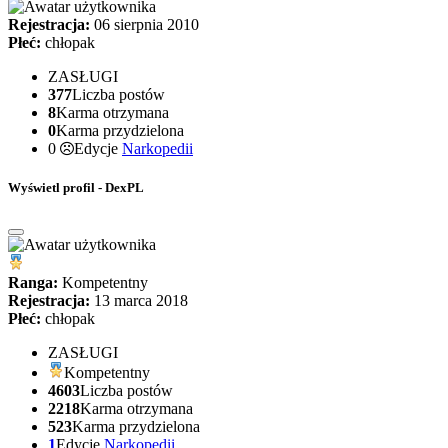
Rejestracja:
06 sierpnia 2010
Płeć:
chłopak
ZASŁUGI
377
Liczba postów
8
Karma otrzymana
0
Karma przydzielona
0
Edycje
Narkopedii
Wyświetl profil - DexPL
Ranga:
Kompetentny
Rejestracja:
13 marca 2018
Płeć:
chłopak
ZASŁUGI
Kompetentny
4603
Liczba postów
2218
Karma otrzymana
523
Karma przydzielona
1
Edycje
Narkopedii