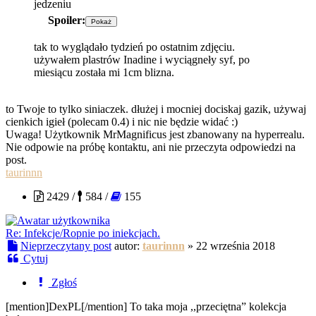
jedzeniu
Spoiler:
tak to wyglądało tydzień po ostatnim zdjęciu.
używałem plastrów Inadine i wyciągneły syf, po
miesiącu została mi 1cm blizna.
to Twoje to tylko siniaczek. dłużej i mocniej dociskaj gazik, używaj
cienkich igieł (polecam 0.4) i nic nie będzie widać :)
Uwaga! Użytkownik MrMagnificus jest zbanowany na hyperrealu.
Nie odpowie na próbę kontaktu, ani nie przeczyta odpowiedzi na
post.
taurinnn
2429 /
584 /
155
Re: Infekcje/Ropnie po iniekcjach.
Nieprzeczytany post
autor:
taurinnn
»
22 września 2018
Cytuj
Zgłoś
[mention]DexPL[/mention] To taka moja ,,przeciętna” kolekcja