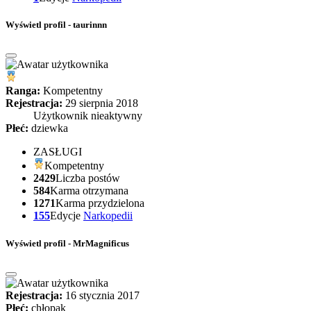
Wyświetl profil - taurinnn
Ranga:
Kompetentny
Rejestracja:
29 sierpnia 2018
Użytkownik nieaktywny
Płeć:
dziewka
ZASŁUGI
Kompetentny
2429
Liczba postów
584
Karma otrzymana
1271
Karma przydzielona
155
Edycje
Narkopedii
Wyświetl profil - MrMagnificus
Rejestracja:
16 stycznia 2017
Płeć:
chłopak