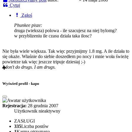
Cytuj
Zgłoś
Phunkee pisze:
druga (wieksza) polowa - ile szacujesz na niej bylomg?
w przyblizeniu ile czasu dziala taka ilosc?
Nie była wiele większa. Tak więc przyjmijmy 1.8 mg. A ile działa to
się okaże. Właśnie do siebie doszedłem po nocy i mnie woła świeżę
powietrze tak więc jeszcze tripuje dziesiaj ;-)
I don't do drugs. I am drugs.
Wyświetl profil - kapo
Rejestracja:
28 grudnia 2007
Użytkownik nieaktywny
ZASŁUGI
335
Liczba postów
1
Karma otrzymana