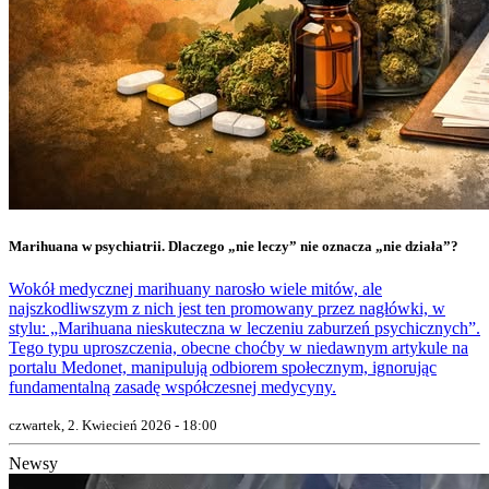
Marihuana w psychiatrii. Dlaczego „nie leczy” nie oznacza „nie działa”?
Wokół medycznej marihuany narosło wiele mitów, ale
najszkodliwszym z nich jest ten promowany przez nagłówki, w
stylu: „Marihuana nieskuteczna w leczeniu zaburzeń psychicznych”.
Tego typu uproszczenia, obecne choćby w niedawnym artykule na
portalu Medonet, manipulują odbiorem społecznym, ignorując
fundamentalną zasadę współczesnej medycyny.
czwartek, 2. Kwiecień 2026 - 18:00
Newsy