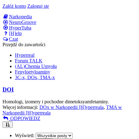
Załóż konto
Zaloguj się
Narkopedia
NeuroGroove
HyperTuba
[H]elp
Czat
Przejdź do zawartości
Hyperreal
Forum TALK
(AL)Chemia Umysłu
Fenyloetyloaminy
3C-x, DOx, TMA-x
DOI
Homologi, izomery i pochodne dimetoksyamfetaminy.
Więcej informacji:
DOx w Narkopedii [H]yperreala
,
TMA w
Narkopedii [H]yperreala
ODPOWIEDZ
Wyświetl: