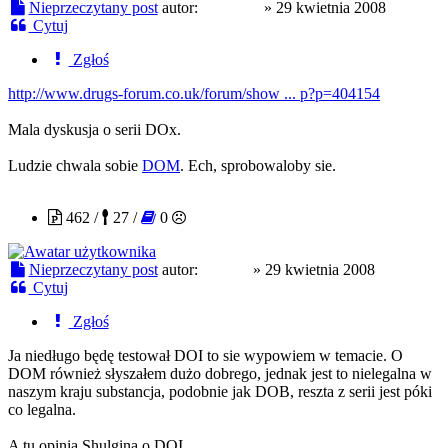
Nieprzeczytany post
autor:
MrMeth
»
29 kwietnia 2008
Cytuj
Zgłoś
http://www.drugs-forum.co.uk/forum/show ... p?p=404154
Mala dyskusja o serii DOx.
Ludzie chwala sobie
DOM
. Ech, sprobowaloby sie.
humite
462 /
27 /
0
Nieprzeczytany post
autor:
humite
»
29 kwietnia 2008
Cytuj
Zgłoś
Ja niedługo będę testował DOI to sie wypowiem w temacie. O
DOM również słyszałem dużo dobrego, jednak jest to nielegalna w
naszym kraju substancja, podobnie jak DOB, reszta z serii jest póki
co legalna.
A tu opinia Shulgina o DOI