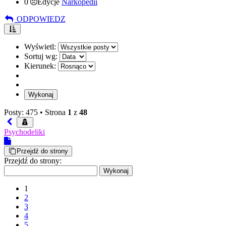
0
Edycje
Narkopedii
ODPOWIEDZ
Wyświetl:
Sortuj wg:
Kierunek:
Posty: 475 •
Strona
1
z
48
Psychodeliki
Przejdź do strony
Przejdź do strony:
1
2
3
4
5