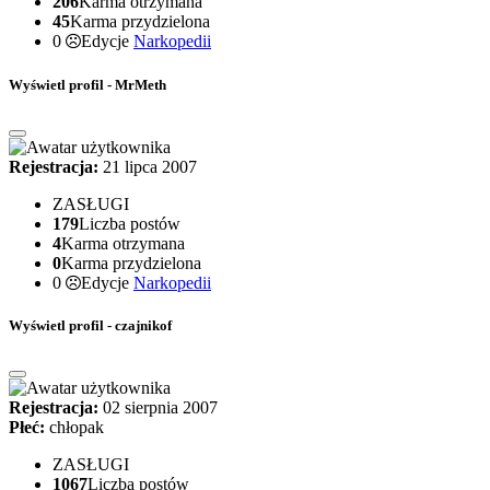
206
Karma otrzymana
45
Karma przydzielona
0
Edycje
Narkopedii
Wyświetl profil - MrMeth
Rejestracja:
21 lipca 2007
ZASŁUGI
179
Liczba postów
4
Karma otrzymana
0
Karma przydzielona
0
Edycje
Narkopedii
Wyświetl profil - czajnikof
Rejestracja:
02 sierpnia 2007
Płeć:
chłopak
ZASŁUGI
1067
Liczba postów