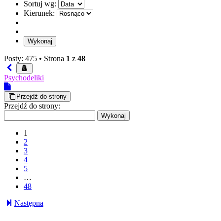
Sortuj wg:
Kierunek:
Posty: 475 •
Strona
1
z
48
Psychodeliki
Przejdź do strony
Przejdź do strony:
1
2
3
4
5
…
48
Następna
kapo