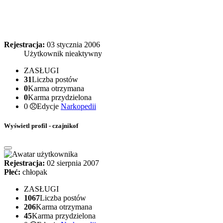
Rejestracja:
03 stycznia 2006
Użytkownik nieaktywny
ZASŁUGI
31
Liczba postów
0
Karma otrzymana
0
Karma przydzielona
0
Edycje
Narkopedii
Wyświetl profil - czajnikof
Rejestracja:
02 sierpnia 2007
Płeć:
chłopak
ZASŁUGI
1067
Liczba postów
206
Karma otrzymana
45
Karma przydzielona