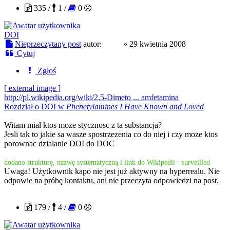
335 /
1 /
0
DOI
Nieprzeczytany post
autor:
kapo
»
29 kwietnia 2008
Cytuj
Zgłoś
[ external image ]
http://pl.wikipedia.org/wiki/2,5-Dimeto ... amfetamina
Rozdział o DOI w
Phenetylamines I Have Known and Loved
Witam mial ktos moze stycznosc z ta substancja?
Jesli tak to jakie sa wasze spostrzezenia co do niej i czy moze ktos
porownac dzialanie DOI do DOC
dodano strukturę, nazwę systematyczną i link do Wikipedii - surveilled
Uwaga! Użytkownik kapo nie jest już aktywny na hyperrealu. Nie
odpowie na próbę kontaktu, ani nie przeczyta odpowiedzi na post.
MrMeth
179 /
4 /
0