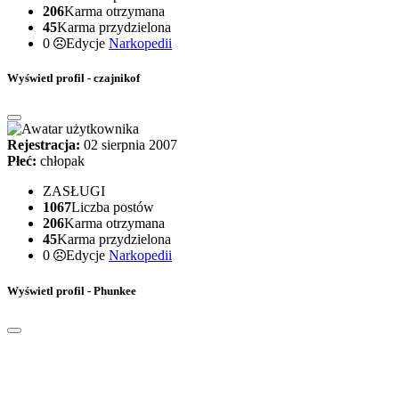
206
Karma otrzymana
45
Karma przydzielona
0
Edycje
Narkopedii
Wyświetl profil - czajnikof
Rejestracja:
02 sierpnia 2007
Płeć:
chłopak
ZASŁUGI
1067
Liczba postów
206
Karma otrzymana
45
Karma przydzielona
0
Edycje
Narkopedii
Wyświetl profil - Phunkee