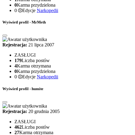
0
Karma przydzielona
0
Edycje
Narkopedii
Wyświetl profil - MrMeth
Rejestracja:
21 lipca 2007
ZASŁUGI
179
Liczba postów
4
Karma otrzymana
0
Karma przydzielona
0
Edycje
Narkopedii
Wyświetl profil - humite
Rejestracja:
20 grudnia 2005
ZASŁUGI
462
Liczba postów
27
Karma otrzymana