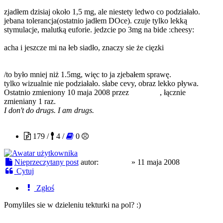
zjadłem dzisiaj około 1,5 mg, ale niestety ledwo co podziałało.
jebana tolerancja(ostatnio jadłem DOce). czuje tylko lekką
stymulacje, malutką euforie. jedzcie po 3mg na bide :cheesy:
acha i jeszcze mi na łeb siadło, znaczy sie że cięzki
/to było mniej niż 1.5mg, więc to ja zjebałem sprawę.
tylko wizualnie nie podziałało. słabe cevy, obraz lekko pływa.
Ostatnio zmieniony 10 maja 2008 przez
czajnikof
, łącznie
zmieniany 1 raz.
I don't do drugs. I am drugs.
MrMeth
179 /
4 /
0
Nieprzeczytany post
autor:
MrMeth
»
11 maja 2008
Cytuj
Zgłoś
Pomyliles sie w dzieleniu tekturki na pol? :)
czajnikof