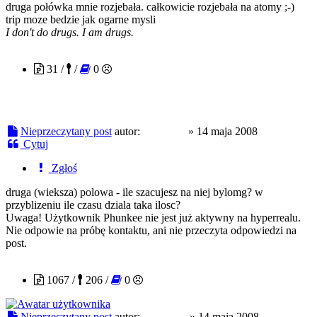
druga połówka mnie rozjebała. całkowicie rozjebała na atomy ;-)
trip moze bedzie jak ogarne mysli
I don't do drugs. I am drugs.
Phunkee
31 /
/
0
Nieprzeczytany post
autor:
Phunkee
»
14 maja 2008
Cytuj
Zgłoś
druga (wieksza) polowa - ile szacujesz na niej bylomg? w
przyblizeniu ile czasu dziala taka ilosc?
Uwaga! Użytkownik Phunkee nie jest już aktywny na hyperrealu.
Nie odpowie na próbę kontaktu, ani nie przeczyta odpowiedzi na
post.
czajnikof
1067 /
206 /
0
Nieprzeczytany post
autor:
czajnikof
»
14 maja 2008