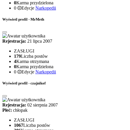
0
Karma przydzielona
0
Edycje
Narkopedii
Wyświetl profil - MrMeth
Rejestracja:
21 lipca 2007
ZASŁUGI
179
Liczba postów
4
Karma otrzymana
0
Karma przydzielona
0
Edycje
Narkopedii
Wyświetl profil - czajnikof
Rejestracja:
02 sierpnia 2007
Płeć:
chłopak
ZASŁUGI
1067
Liczba postów