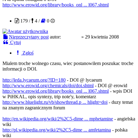
http://www.erowid.org/library/books_onl ... l067.shtml
MrMeth
179 /
4 /
0
Nieprzeczytany post
autor:
MrMeth
»
29 kwietnia 2008
Cytuj
Zgłoś
Mialem troche wolnego czasu, wiec postanowilem poszukac troche
informacji o DOI.
http://leda.lycaeum.org/?ID=180
- DOI @ lycaeum
http://www.erowid.org/chemicals/doi/doi.shtml
- DOI @ erowid
http://www.erowid.org/library/books_onl ... l067.shtml
- wpis DOI
w PiHKAL, opis syntezy, trip note'y, komentarz
http://www.bluelight.ru/vb/showthread.p ... hlight=doi
- duzy temat
na znanym zagranicznym forum
http://en.wikipedia.org/wiki/2%2C5-dime ... mphetamine
- angielska
wiki
http://pl.wikipedia.org/wiki/2%2C5-dime ... amfetamina
- polska
wiki