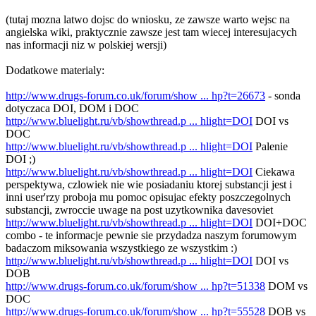
(tutaj mozna latwo dojsc do wniosku, ze zawsze warto wejsc na
angielska wiki, praktycznie zawsze jest tam wiecej interesujacych
nas informacji niz w polskiej wersji)
Dodatkowe materialy:
http://www.drugs-forum.co.uk/forum/show ... hp?t=26673
- sonda
dotyczaca DOI, DOM i DOC
http://www.bluelight.ru/vb/showthread.p ... hlight=DOI
DOI vs
DOC
http://www.bluelight.ru/vb/showthread.p ... hlight=DOI
Palenie
DOI ;)
http://www.bluelight.ru/vb/showthread.p ... hlight=DOI
Ciekawa
perspektywa, czlowiek nie wie posiadaniu ktorej substancji jest i
inni user'rzy proboja mu pomoc opisujac efekty poszczegolnych
substancji, zwroccie uwage na post uzytkownika davesoviet
http://www.bluelight.ru/vb/showthread.p ... hlight=DOI
DOI+DOC
combo - te informacje pewnie sie przydadza naszym forumowym
badaczom miksowania wszystkiego ze wszystkim :)
http://www.bluelight.ru/vb/showthread.p ... hlight=DOI
DOI vs
DOB
http://www.drugs-forum.co.uk/forum/show ... hp?t=51338
DOM vs
DOC
http://www.drugs-forum.co.uk/forum/show ... hp?t=55528
DOB vs