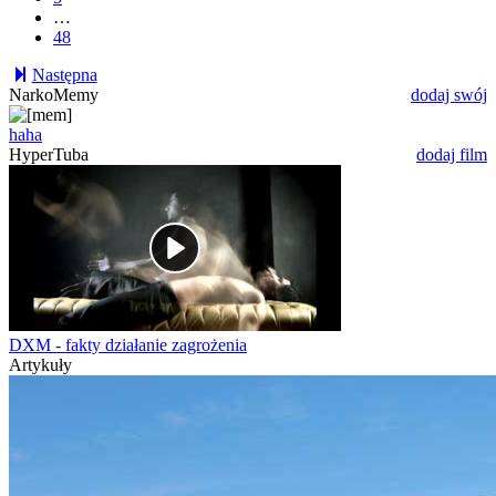
…
48
Następna
NarkoMemy
dodaj swój
haha
HyperTuba
dodaj film
DXM - fakty działanie zagrożenia
Artykuły