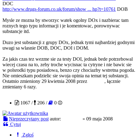
DOC
http://www.drugs-forum.co.uk/forum/show ... hp?t=10761
DOB
Mysle ze mozna by stworzyc watek ogolny DOx i nazbierac tam
roznych tego typu informacji i je komentowac, porownywac
substancje itd.
Duzo jest substancji z grupy DOx, jednak tymi najbardziej godnymi
uwagi sa wlasnie DOB, DOC, DOI i DOM.
Za jakis czas tez wezme sie za testy DOI, jednak bede potrzebowal
wiecej czasu na to, zeby troche wycisnac ta cytryne i nie bawic sie
w polsrodki typu posiadowa, benzo czy chociazby wstretna pogoda.
Nie omieszkam podzielic sie swoja opinia na temat tej substancji.
Ostatnio zmieniony 29 kwietnia 2008 przez
MrMeth
, łącznie
zmieniany 6 razy.
czajnikof
1067 /
206 /
0
Nieprzeczytany post
autor:
czajnikof
»
09 maja 2008
Cytuj
Zgłoś