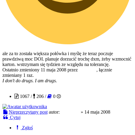
ale za to została większa połówka i myślę że teraz poczuje
prawdziwą moc DOI. planuje dorzucić trochę dxm, żeby wzmocnić
karton. wstrzymam się tydzien ze względu na tolerancję.
Ostatnio zmieniony 11 maja 2008 przez
czajnikof
, łącznie
zmieniany 1 raz.
I don't do drugs. I am drugs.
czajnikof
1067 /
206 /
0
Nieprzeczytany post
autor:
czajnikof
»
14 maja 2008
Cytuj
Zgłoś