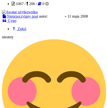
1067 /
206 /
0
Nieprzeczytany post
autor:
czajnikof
»
11 maja 2008
Cytuj
Zgłoś
niestety