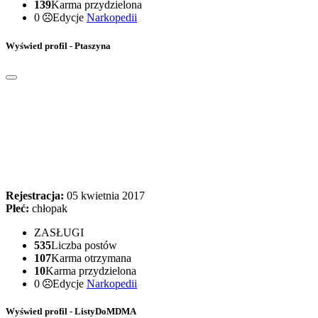
139
Karma przydzielona
0
Edycje
Narkopedii
Wyświetl profil - Ptaszyna
Rejestracja:
05 kwietnia 2017
Płeć:
chłopak
ZASŁUGI
535
Liczba postów
107
Karma otrzymana
10
Karma przydzielona
0
Edycje
Narkopedii
Wyświetl profil - ListyDoMDMA