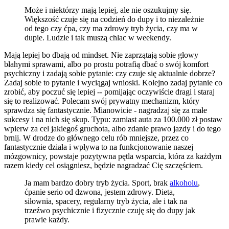
Może i niektórzy mają lepiej, ale nie oszukujmy się.
Większość czuje się na codzień do dupy i to niezależnie
od tego czy ćpa, czy ma zdrowy tryb życia, czy ma w
dupie. Ludzie i tak muszą chlac w weekendy.
Mają lepiej bo dbają od mindset. Nie zaprzątają sobie głowy
błahymi sprawami, albo po prostu potrafią dbać o swój komfort
psychiczny i zadają sobie pytanie: czy czuje się aktualnie dobrze?
Zadaj sobie to pytanie i wyciągaj wnioski. Kolejno zadaj pytanie co
zrobić, aby poczuć się lepiej -- pomijając oczywiście dragi i staraj
się to realizować. Polecam swój prywatny mechanizm, który
sprawdza się fantastycznie. Mianowicie - nagradzaj się za małe
sukcesy i na nich się skup. Typu: zamiast auta za 100.000 zł postaw
wpierw za cel jakiegoś gruchota, albo zdanie prawo jazdy i do tego
brnij. W drodze do głównego celu rób mniejsze, przez co
fantastycznie działa i wpływa to na funkcjonowanie naszej
mózgownicy, powstaje pozytywna pętla wsparcia, która za każdym
razem kiedy cel osiągniesz, będzie nagradzać Cię szczęściem.
Ja mam bardzo dobry tryb życia. Sport, brak
alkoholu
,
ćpanie serio od dzwona, jestem zdrowy. Dieta,
siłownia, spacery, regularny tryb życia, ale i tak na
trzeźwo psychicznie i fizycznie czuję się do dupy jak
prawie każdy.