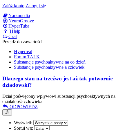
Załóż konto
Zaloguj się
Narkopedia
NeuroGroove
HyperTuba
[H]elp
Czat
Przejdź do zawartości
Hyperreal
Forum TALK
Substancje psychoaktywne na co dzień
Substancje psychoaktywne a człowiek
Dlaczego stan na trzeźwo jest aż tak potwornie
dziadowski?
Dział poświęcony wpływowi substancji psychoaktywnych na
działalność człowieka.
ODPOWIEDZ
Wyświetl:
Sortuj wg: