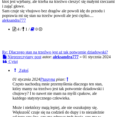
ktoś jest wjebany, ale trzeba na trzeźwo cieszyć się małymi rzeczami
i zająć głowe.
Sam czuje się vhujowo bez dragów ale powoli idę do przodu i
poprawia mi się stan na trzeźw powoli ale jest ciężko....
aleksandra777
4 /
1 /
0
Re: Dlaczego stan na trzeźwo jest aż tak potwornie dziadowski?
Nieprzeczytany post
autor:
aleksandra777
»
01 stycznia 2024
Cytuj
Zgłoś
01 stycznia 2024
Ptaszyna
pisze:
Często nachodzą mnie przemyślenia dlaczego ten stan,
który mamy na trzeźwo jest tak potwornie dziadowski i
chujowy? I to nawet nie mam na myśli cpakow, ale
każdego statystycznego człowieka.
Może i niektórzy mają lepiej, ale nie oszukujmy się.
Większość czuje się na codzień do dupy i to niezależnie
od tego czy ćpa, czy ma zdrowy tryb życia, czy ma w