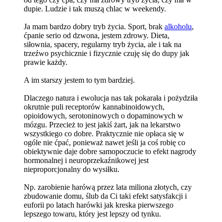
dupie. Ludzie i tak muszą chlac w weekendy.
Ja mam bardzo dobry tryb życia. Sport, brak
alkoholu
,
ćpanie serio od dzwona, jestem zdrowy. Dieta,
siłownia, spacery, regularny tryb życia, ale i tak na
trzeźwo psychicznie i fizycznie czuję się do dupy jak
prawie każdy.
A im starszy jestem to tym bardziej.
Dlaczego natura i ewolucja nas tak pokarała i pożydziła
okrutnie puli receptorów kannabinoidowych,
opioidowych, serotoninowych o dopaminowych w
mózgu. Przecież to jest jakiś żart, jak na lekarstwo
wszystkiego co dobre. Praktycznie nie opłaca się w
ogóle nie ćpać, ponieważ nawet jeśli ja coś robię co
obiektywnie daje dobre samopoczucie to efekt nagrody
hormonalnej i neuroprzekaźnikowej jest
nieproporcjonalny do wysiłku.
Np. zarobienie harówą przez lata miliona złotych, czy
zbudowanie domu, ślub da Ci taki efekt satysfakcji i
euforii po latach harówki jak kreska pierwszego
lepszego towaru, który jest lepszy od tynku.