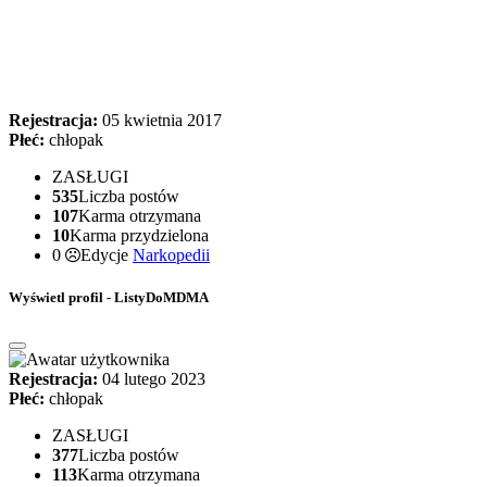
Rejestracja:
05 kwietnia 2017
Płeć:
chłopak
ZASŁUGI
535
Liczba postów
107
Karma otrzymana
10
Karma przydzielona
0
Edycje
Narkopedii
Wyświetl profil - ListyDoMDMA
Rejestracja:
04 lutego 2023
Płeć:
chłopak
ZASŁUGI
377
Liczba postów
113
Karma otrzymana