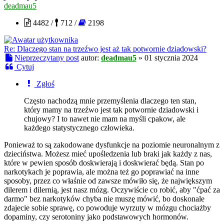
deadmau5
4482 /
712 /
2198
Re: Dlaczego stan na trzeźwo jest aż tak potwornie dziadowski?
Nieprzeczytany post
autor:
deadmau5
»
01 stycznia 2024
Cytuj
Zgłoś
Często nachodzą mnie przemyślenia dlaczego ten stan,
który mamy na trzeźwo jest tak potwornie dziadowski i
chujowy? I to nawet nie mam na myśli cpakow, ale
każdego statystycznego człowieka.
Ponieważ to są zakodowane dysfunkcje na poziomie neuronalnym z
dzieciństwa. Możesz mieć upośledzenia lub braki jak każdy z nas,
które w pewien sposób doskwierają i doskwierać będą. Stan po
narkotykach je poprawia, ale można też go poprawiać na inne
sposoby, przez co właśnie od zawsze mówiło się, że największym
dilerem i dilernią, jest nasz mózg. Oczywiście co robić, aby "ćpać za
darmo" bez narkotyków chyba nie muszę mówić, bo doskonale
zdajecie sobie sprawę, co powoduje wyrzuty w mózgu chociażby
dopaminy, czy serotoniny jako podstawowych hormonów.