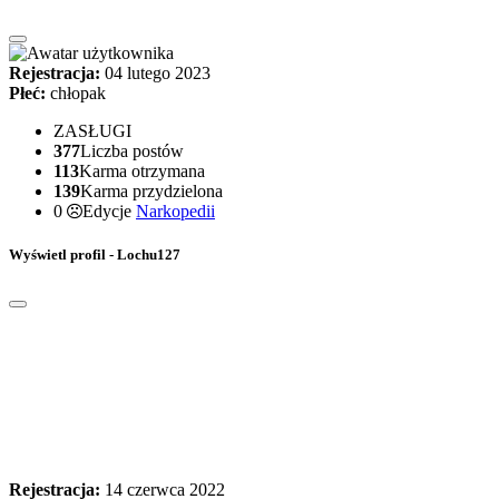
Rejestracja:
04 lutego 2023
Płeć:
chłopak
ZASŁUGI
377
Liczba postów
113
Karma otrzymana
139
Karma przydzielona
0
Edycje
Narkopedii
Wyświetl profil - Lochu127
Rejestracja:
14 czerwca 2022