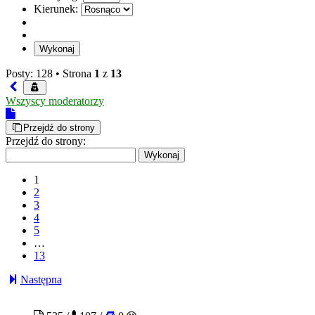
Kierunek:
Posty: 128 •
Strona
1
z
13
Wszyscy moderatorzy
Przejdź do strony
Przejdź do strony:
1
2
3
4
5
…
13
Następna
Ptaszyna