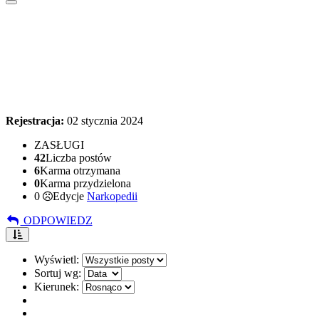
Rejestracja:
02 stycznia 2024
ZASŁUGI
42
Liczba postów
6
Karma otrzymana
0
Karma przydzielona
0
Edycje
Narkopedii
ODPOWIEDZ
Wyświetl:
Sortuj wg:
Kierunek: