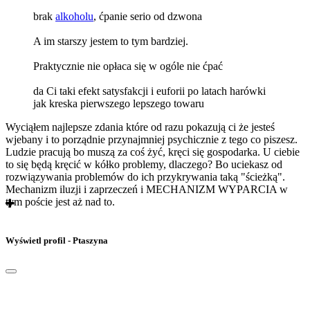
brak
alkoholu
, ćpanie serio od dzwona
A im starszy jestem to tym bardziej.
Praktycznie nie opłaca się w ogóle nie ćpać
da Ci taki efekt satysfakcji i euforii po latach harówki
jak kreska pierwszego lepszego towaru
Wyciąłem najlepsze zdania które od razu pokazują ci że jesteś
wjebany i to porządnie przynajmniej psychicznie z tego co piszesz.
Ludzie pracują bo muszą za coś żyć, kręci się gospodarka. U ciebie
to się będą kręcić w kółko problemy, dlaczego? Bo uciekasz od
rozwiązywania problemów do ich przykrywania taką "ścieżką".
Mechanizm iluzji i zaprzeczeń i MECHANIZM WYPARCIA w
tym poście jest aż nad to.
Wyświetl profil - Ptaszyna