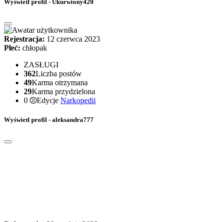
Wyświetl profil - Ukurwiony420
Rejestracja:
12 czerwca 2023
Płeć:
chłopak
ZASŁUGI
362
Liczba postów
49
Karma otrzymana
29
Karma przydzielona
0
Edycje
Narkopedii
Wyświetl profil - aleksandra777