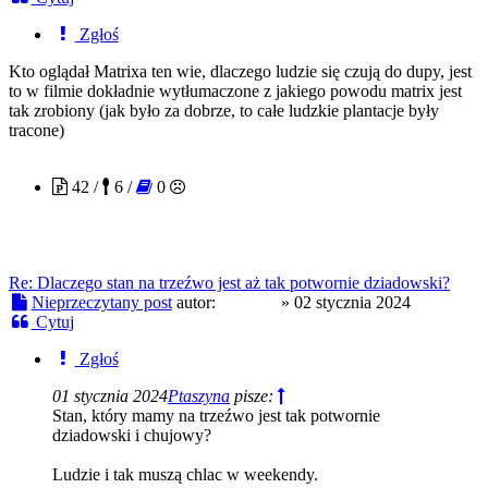
Zgłoś
Kto oglądał Matrixa ten wie, dlaczego ludzie się czują do dupy, jest
to w filmie dokładnie wytłumaczone z jakiego powodu matrix jest
tak zrobiony (jak było za dobrze, to całe ludzkie plantacje były
tracone)
provide
42 /
6 /
0
Re: Dlaczego stan na trzeźwo jest aż tak potwornie dziadowski?
Nieprzeczytany post
autor:
provide
»
02 stycznia 2024
Cytuj
Zgłoś
01 stycznia 2024
Ptaszyna
pisze:
Stan, który mamy na trzeźwo jest tak potwornie
dziadowski i chujowy?
Ludzie i tak muszą chlac w weekendy.