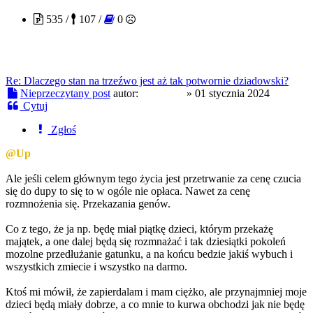
535 /
107 /
0
Re: Dlaczego stan na trzeźwo jest aż tak potwornie dziadowski?
Nieprzeczytany post
autor:
Ptaszyna
»
01 stycznia 2024
Cytuj
Zgłoś
@Up
Ale jeśli celem głównym tego życia jest przetrwanie za cenę czucia
się do dupy to się to w ogóle nie opłaca. Nawet za cenę
rozmnożenia się. Przekazania genów.
Co z tego, że ja np. będę miał piątkę dzieci, którym przekażę
majątek, a one dalej będą się rozmnażać i tak dziesiątki pokoleń
mozolne przedłużanie gatunku, a na końcu bedzie jakiś wybuch i
wszystkich zmiecie i wszystko na darmo.
Ktoś mi mówił, że zapierdalam i mam ciężko, ale przynajmniej moje
dzieci będą miały dobrze, a co mnie to kurwa obchodzi jak nie będę