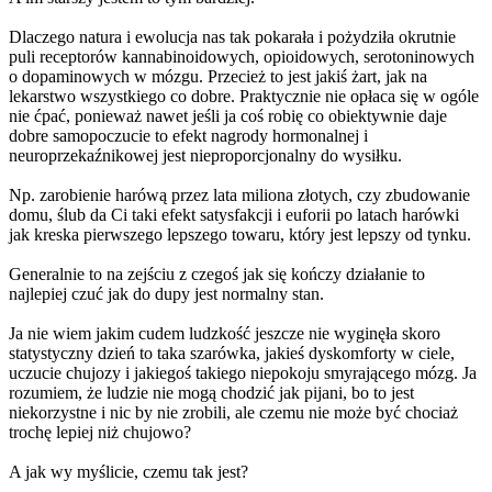
Dlaczego natura i ewolucja nas tak pokarała i pożydziła okrutnie
puli receptorów kannabinoidowych, opioidowych, serotoninowych
o dopaminowych w mózgu. Przecież to jest jakiś żart, jak na
lekarstwo wszystkiego co dobre. Praktycznie nie opłaca się w ogóle
nie ćpać, ponieważ nawet jeśli ja coś robię co obiektywnie daje
dobre samopoczucie to efekt nagrody hormonalnej i
neuroprzekaźnikowej jest nieproporcjonalny do wysiłku.
Np. zarobienie harówą przez lata miliona złotych, czy zbudowanie
domu, ślub da Ci taki efekt satysfakcji i euforii po latach harówki
jak kreska pierwszego lepszego towaru, który jest lepszy od tynku.
Generalnie to na zejściu z czegoś jak się kończy działanie to
najlepiej czuć jak do dupy jest normalny stan.
Ja nie wiem jakim cudem ludzkość jeszcze nie wyginęła skoro
statystyczny dzień to taka szarówka, jakieś dyskomforty w ciele,
uczucie chujozy i jakiegoś takiego niepokoju smyrającego mózg. Ja
rozumiem, że ludzie nie mogą chodzić jak pijani, bo to jest
niekorzystne i nic by nie zrobili, ale czemu nie może być chociaż
trochę lepiej niż chujowo?
A jak wy myślicie, czemu tak jest?
ListyDoMDMA