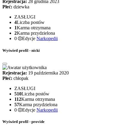
Rejestracja:
28 grudnia 2023
Płeć:
dziewka
ZASŁUGI
4
Liczba postów
1
Karma otrzymana
2
Karma przydzielona
0
Edycje
Narkopedii
Wyświetl profil - nicki
Rejestracja:
19 października 2020
Płeć:
chłopak
ZASŁUGI
510
Liczba postów
112
Karma otrzymana
57
Karma przydzielona
0
Edycje
Narkopedii
Wyświetl profil - provide