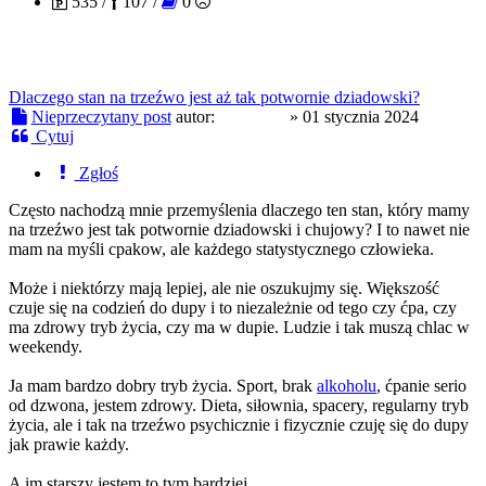
535 /
107 /
0
Dlaczego stan na trzeźwo jest aż tak potwornie dziadowski?
Nieprzeczytany post
autor:
Ptaszyna
»
01 stycznia 2024
Cytuj
Zgłoś
Często nachodzą mnie przemyślenia dlaczego ten stan, który mamy
na trzeźwo jest tak potwornie dziadowski i chujowy? I to nawet nie
mam na myśli cpakow, ale każdego statystycznego człowieka.
Może i niektórzy mają lepiej, ale nie oszukujmy się. Większość
czuje się na codzień do dupy i to niezależnie od tego czy ćpa, czy
ma zdrowy tryb życia, czy ma w dupie. Ludzie i tak muszą chlac w
weekendy.
Ja mam bardzo dobry tryb życia. Sport, brak
alkoholu
, ćpanie serio
od dzwona, jestem zdrowy. Dieta, siłownia, spacery, regularny tryb
życia, ale i tak na trzeźwo psychicznie i fizycznie czuję się do dupy
jak prawie każdy.
A im starszy jestem to tym bardziej.