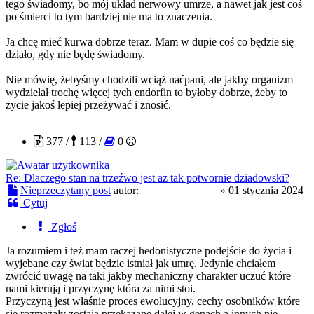
tego świadomy, bo mój układ nerwowy umrze, a nawet jak jest coś
po śmierci to tym bardziej nie ma to znaczenia.
Ja chcę mieć kurwa dobrze teraz. Mam w dupie coś co będzie się
działo, gdy nie będę świadomy.
Nie mówię, żebyśmy chodzili wciąż naćpani, ale jakby organizm
wydzielał trochę więcej tych endorfin to byłoby dobrze, żeby to
życie jakoś lepiej przeżywać i znosić.
ListyDoMDMA
377 /
113 /
0
Re: Dlaczego stan na trzeźwo jest aż tak potwornie dziadowski?
Nieprzeczytany post
autor:
ListyDoMDMA
»
01 stycznia 2024
Cytuj
Zgłoś
Ja rozumiem i też mam raczej hedonistyczne podejście do życia i
wyjebane czy świat będzie istniał jak umrę. Jedynie chciałem
zwrócić uwagę na taki jakby mechaniczny charakter uczuć które
nami kierują i przyczynę która za nimi stoi.
Przyczyną jest właśnie proces ewolucyjny, cechy osobników które
się rozmażały zostają przekazane dalej w genach a innych nie.