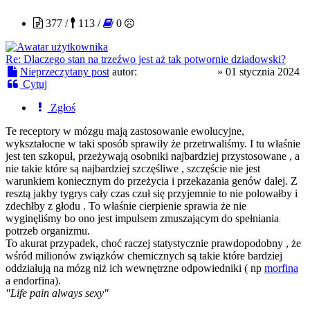
377 /
113 /
0
Re: Dlaczego stan na trzeźwo jest aż tak potwornie dziadowski?
Nieprzeczytany post
autor:
ListyDoMDMA
»
01 stycznia 2024
Cytuj
Zgłoś
Te receptory w mózgu mają zastosowanie ewolucyjne,
wykształocne w taki sposób sprawiły że przetrwaliśmy. I tu właśnie
jest ten szkopuł, przeżywają osobniki najbardziej przystosowane , a
nie takie które są najbardziej szczęśliwe , szczęście nie jest
warunkiem koniecznym do przeżycia i przekazania genów dalej. Z
resztą jakby tygrys cały czas czuł się przyjemnie to nie polowałby i
zdechłby z głodu . To właśnie cierpienie sprawia że nie
wyginęliśmy bo ono jest impulsem zmuszającym do spełniania
potrzeb organizmu.
To akurat przypadek, choć raczej statystycznie prawdopodobny , że
wśród milionów związków chemicznych są takie które bardziej
oddziałują na mózg niż ich wewnętrzne odpowiedniki ( np
morfina
a endorfina).
"Life pain always sexy"
Ptaszyna