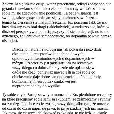
Zależy. Ja się tak nie czuje, wręcz przeciwnie, odkąd zadaje sobie te
pytania i stawiam sobie małe cele, to humor czy wartość sama w
sobie mi się zdecydowanie podniosła. Ta pętla wsparcia jest
świetna, także gorąco polecam się tym zainteresować: tzn --
tematyką cieszenia się małymi rzeczami. Już pomijam fakt, że jak
ktoś dłuższy czas brał dragi (jakiekolwiek), a zwłaszcza te, które w
dłuższej perspektywie potrafią przyczynić się do depresji, no to nic
dziwnego, że i chujowe samopoczucie, bo dopamina pewnie bardzo
nisko jest.
Dlaczego natura i ewolucja nas tak pokarała i pożydziła
okrutnie puli receptorów kannabinoidowych,
opioidowych, serotoninowych o dopaminowych w
mózgu. Przecież to jest jakiś żart, jak na lekarstwo
wszystkiego co dobre. Praktycznie nie opłaca się w
ogóle nie ćpać, ponieważ nawet jeśli ja coś robię co
obiektywnie daje dobre samopoczucie to efekt nagrody
hormonalnej i neuroprzekaźnikowej jest
nieproporcjonalny do wysiłku.
Ty sobie chyba żartujesz w tym momencie. Rozpierdolone receptory
na które pracujemy sobie sami są skutkiem, że zaśmiecamy i syfimy
nasz mózg. Jak chcesz cieszyć się wszystkim, albo tym, że możesz
od czasu do czasu napić się piwa, to pij je rzadziej jeśli już musisz.
Jak masz się cieszyć i delektować czekoladą, to nie jedz jej ciągle,