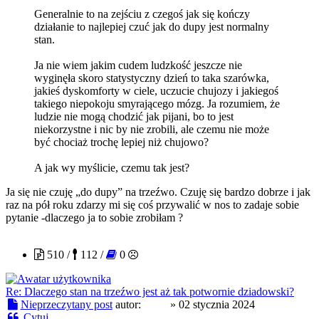
Generalnie to na zejściu z czegoś jak się kończy
działanie to najlepiej czuć jak do dupy jest normalny
stan.
Ja nie wiem jakim cudem ludzkość jeszcze nie
wyginęła skoro statystyczny dzień to taka szarówka,
jakieś dyskomforty w ciele, uczucie chujozy i jakiegoś
takiego niepokoju smyrającego mózg. Ja rozumiem, że
ludzie nie mogą chodzić jak pijani, bo to jest
niekorzystne i nic by nie zrobili, ale czemu nie może
być chociaż trochę lepiej niż chujowo?
A jak wy myślicie, czemu tak jest?
Ja się nie czuję „do dupy” na trzeźwo. Czuję się bardzo dobrze i jak
raz na pół roku zdarzy mi się coś przywalić w nos to zadaje sobie
pytanie -dlaczego ja to sobie zrobiłam ?
nicki
510 /
112 /
0
Re: Dlaczego stan na trzeźwo jest aż tak potwornie dziadowski?
Nieprzeczytany post
autor:
nicki
»
02 stycznia 2024
Cytuj