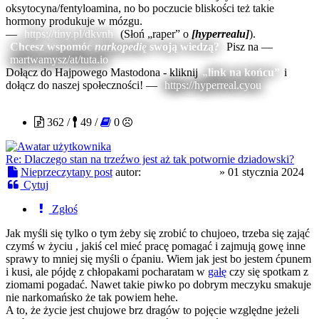
oksytocyna/fentyloamina, no bo poczucie bliskości też takie
hormony produkuje w mózgu.
—
https://tiny.pl/dkvnh
(Słoń „raper” o
[hyperrealu]
).
Chcesz wspomóc
narkopedię
swoją wiedzą?
Pisz na —
martwamysz/at/tuta.io
Dołącz do Hajpowego Mastodona - kliknij
„link na końcu”
i
dołącz do naszej społeczności! —
https://hyperreal.cyou
Ukurwiony420
362 /
49 /
0
Re: Dlaczego stan na trzeźwo jest aż tak potwornie dziadowski?
Nieprzeczytany post
autor:
Ukurwiony420
»
01 stycznia 2024
Cytuj
Zgłoś
Jak myśli się tylko o tym żeby się zrobić to chujoeo, trzeba się zająć
czymś w życiu , jakiś cel mieć pracę pomagać i zajmują gowę inne
sprawy to mniej się myśli o ćpaniu. Wiem jak jest bo jestem ćpunem
i kusi, ale pójdę z chłopakami pocharatam w
gałę
czy się spotkam z
ziomami pogadać. Nawet takie piwko po dobrym meczyku smakuje
nie narkomańsko że tak powiem hehe.
A to, że życie jest chujowe brz dragów to pojęcie względne jeżeli