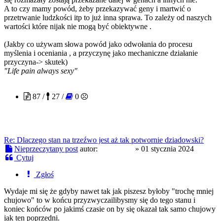
A to czy mamy powód, żeby przekazywać geny i martwić o
przetrwanie ludzkości itp to już inna sprawa. To zależy od naszych
wartości które nijak nie mogą być obiektywne .
(Jakby co używam słowa powód jako odwołania do procesu
myślenia i oceniania , a przyczynę jako mechaniczne działanie
przyczyna-> skutek)
"Life pain always sexy"
Lochu127
87 /
27 /
0
Re: Dlaczego stan na trzeźwo jest aż tak potwornie dziadowski?
Nieprzeczytany post
autor:
Lochu127
»
01 stycznia 2024
Cytuj
Zgłoś
Wydaje mi się że gdyby nawet tak jak piszesz byłoby "trochę mniej
chujowo" to w końcu przyzwyczailibysmy się do tego stanu i
koniec końców po jakimś czasie on by się okazał tak samo chujowy
jak ten poprzedni.