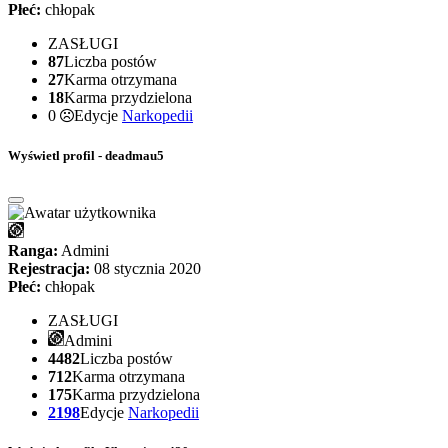
Płeć:
chłopak
ZASŁUGI
87
Liczba postów
27
Karma otrzymana
18
Karma przydzielona
0
Edycje
Narkopedii
Wyświetl profil - deadmau5
Ranga:
Admini
Rejestracja:
08 stycznia 2020
Płeć:
chłopak
ZASŁUGI
Admini
4482
Liczba postów
712
Karma otrzymana
175
Karma przydzielona
2198
Edycje
Narkopedii