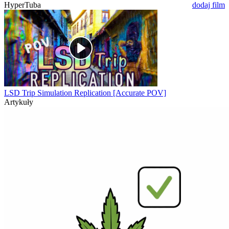
HyperTuba
dodaj film
LSD Trip Simulation Replication [Accurate POV]
Artykuły