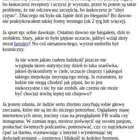
bo łaskoczesz receptory i uczysz je wyrzutu, przez to potem są takie
problemy, że nie odczuwasz szczęścia, bo łaskoczesz je "zbyt
często". Dlaczego mi było tak fajnie dziś po bieganiu? Bo dawno
nie praktykowałem takiej formy treningu (ok 2 tyg lub więcej).
Ja sport np: sobie dawkuje. Ostatnio dawno nie biegałem, dziś to
zrobiłem. Stary, jakie to było piękne uczucie, jakbyś wziął złoty
strzał
heroiny
! No coś niesamowitego, wyrzut endorfin był
kosmiczny.
Ja nie wiem jakim cudem ludzkość jeszcze nie
wyginęła skoro statystyczny dzień to taka szarówka,
jakieś dyskomforty w ciele, uczucie chujozy i jakiegoś
takiego niepokoju smyrającego mózg. Ja rozumiem, że
ludzie nie mogą chodzić jak pijani, bo to jest
niekorzystne i nic by nie zrobili, ale czemu nie może
być chociaż trochę lepiej niż chujowo?
Ja jestem zdania, że ludzie serio zbytnio zasyfiają sobie głowę
rzeczami, które nie są im do niczego potrzebne. Oglądamy masę
internetowych stron, tracimy czas na przeglądanie FB walla czy
instagrama. W zamian tego, możesz poświęcić się swoim pasjom,
posłuchać świetnych podcastów, potrenować, czy co najciekawsze
ćpać za darmo, rozmawiając z innymi i wymieniając się
doświadczeniami -- rozmowa i bliskość to kolejny hormon,