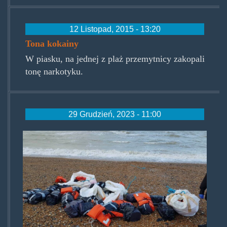
12 Listopad, 2015 - 13:20
Tona kokainy
W piasku, na jednej z plaż przemytnicy zakopali
tonę narkotyku.
29 Grudzień, 2023 - 11:00
narkotyki-east-sussex-1-
-950x634.jpg