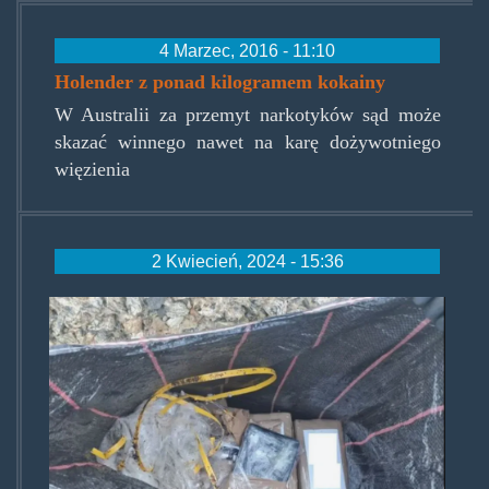
4 Marzec, 2016 - 11:10
Holender z ponad kilogramem kokainy
W Australii za przemyt narkotyków sąd może
skazać winnego nawet na karę dożywotniego
więzienia
2 Kwiecień, 2024 - 15:36
australijska_plaza.png