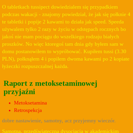
O tabletkach tussipect dowiedzialem się przypadkiem
podczas wakacji - znajomy powiedział, że jak się połknie 4
te tabletki i popije 2 kawami to działa jak speed. Speeda
używalem tylko 2 razy w życiu w odstępach rocznych bo
jakoś nie mam pociągu do wszelkiego rodzaju białych
proszków. No więc ktoregoś tam dnia gdy byłem sam w
domu postanowiłem to wypróbować. Kupiłem tussi (3.30
PLN), połknąłem 4 i popiłem dwoma kawami po 2 kopiate
łyżeczki rozpuszczalnej każda.
Raport z metoksetaminowej
przyjaźni
Metoksetamina
Retrospekcja
dobre nastawienie, samotny, acz przyjemny wieczór.
Samotna, przedświąteczna dysocjacja w akademickim