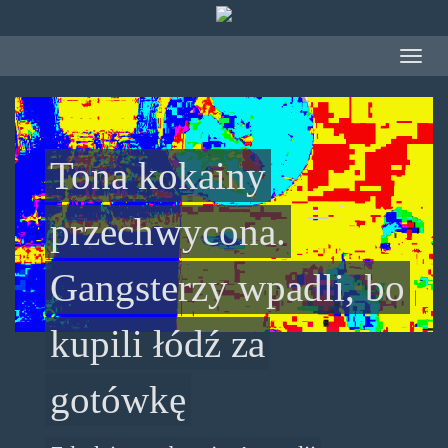
Przejdź do treści
Toggle
navigat
Tona kokainy
przechwycona.
Gangsterzy wpadli, bo
kupili łódź za
gotówkę