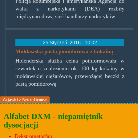
Policja kolumbijska i amerykańska Agencja do
walki z narkotykami (DEA) rozbiły
międzynarodową sieć handlarzy narkotyków
25 Styczeń, 2016 - 10:02
Mołdawska pasta pomidorowa z kokainą
Holenderska służba celna poinformowała w
czwartek o znalezieniu ok. 100 kg kokainy w
mołdawskiej ciężarówce, przewożącej beczki z
pastą pomidorową
Zajawki z NeuroGroove
Alfabet DXM - niepamiętnik
dysocjacji
Dekstrometorfan