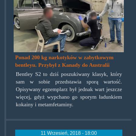
new_south_wales_police_force
Ponad 200 kg narkotyków w zabytkowym
bentleyu. Przybył z Kanady do Australii
Bentley S2 to dziś poszukiwany klasyk, który
sam w sobie przedstawia sporą wartość.
Opisywany egzemplarz był jednak wart jeszcze
więcej, gdyż wypchano go sporym ładunkiem
kokainy i metamfetaminy.
11 Wrzesień, 2018 - 18:00