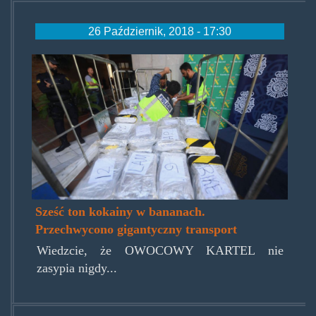
26 Październik, 2018 - 17:30
owocowykartel261018.jpg
Sześć ton kokainy w bananach.
Przechwycono gigantyczny transport
Wiedzcie, że OWOCOWY KARTEL nie
zasypia nigdy...