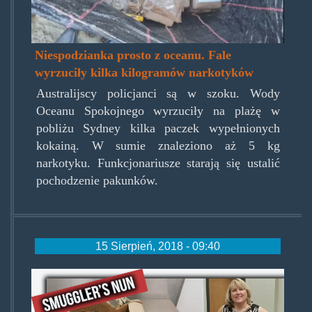
Niespodzianka prosto z oceanu. Fale
wyrzuciły kilka kilogramów narkotyków
Australijscy policjanci są w szoku. Wody
Oceanu Spokojnego wyrzuciły na plażę w
pobliżu Sydney kilka paczek wypełnionych
kokainą. W sumie znaleziono aż 5 kg
narkotyku. Funkcjonariusze starają się ustalić
pochodzenie pakunków.
15 Sierpień, 2018 - 09:40
denise_marie_woodrum.jpg