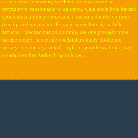
stosunkowo niedawno, weekend ze znajomymi w
przytulnym pensjonacie w Zakopcu. Cała akcja była bardzo
spontaniczna i nieprzemyślana a nasiona dotarły do mnie
dzień przed wyjazdem. Przygotowywałem się na bóle
brzucha i niechęć nasion do mnie, ale one przyjęły mnie
bardzo ciepło, nawet nie wiedziałem kiedy dokładnie
weszły, nie chciały czekać - była to prawdziwa kolacja ze
sniadaniem bez żadnych hamulców...