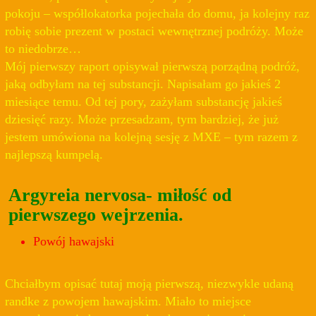
pokoju – współlokatorka pojechała do domu, ja kolejny raz
robię sobie prezent w postaci wewnętrznej podróży. Może
to niedobrze…
Mój pierwszy raport opisywał pierwszą porządną podróż,
jaką odbyłam na tej substancji. Napisałam go jakieś 2
miesiące temu. Od tej pory, zażyłam substancję jakieś
dziesięć razy. Może przesadzam, tym bardziej, że już
jestem umówiona na kolejną sesję z MXE – tym razem z
najlepszą kumpelą.
Argyreia nervosa- miłość od
pierwszego wejrzenia.
Powój hawajski
Chciałbym opisać tutaj moją pierwszą, niezwykle udaną
randke z powojem hawajskim. Miało to miejsce