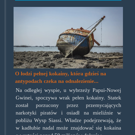
aboatfullofcocaine.jpg
O łodzi pełnej kokainy, która gdzieś na
antypodach czeka na odnalezienie...
Na odległej wyspie, u wybrzeży Papui-Nowej
Gwinei, spoczywa wrak pełen kokainy. Statek
został porzucony przez przemycających
narkotyki piratów i osiadł na mieliźnie w
pobliżu Wysp Siassi. Władze podejrzewają, że
w kadłubie nadal może znajdować się kokaina