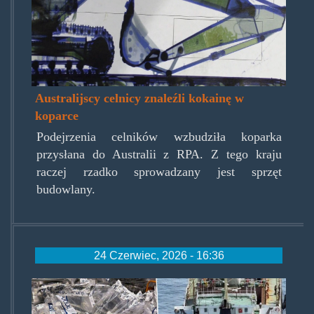
Australijscy celnicy znaleźli kokainę w
koparce
Podejrzenia celników wzbudziła koparka
przysłana do Australii z RPA. Z tego kraju
raczej rzadko sprowadzany jest sprzęt
budowlany.
24 Czerwiec, 2026 - 16:36
27_tony_kokainy.jpg