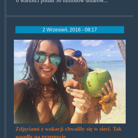
o wartości ponad 50 milionów dolarów...
2 Wrzesień, 2016 - 08:17
quebec-women-charged-in-
massive-coke-smuggling-bust-
documented-whole-trip-on-
instagram.jpg
Zdjęciami z wakacji chwaliły się w sieci. Tak
wpadły na przemycie