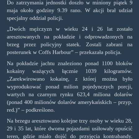
Do zatrzymania jednostki doszło w miniony piątek 9
maja około godziny 9.39 rano. W akcji brał udział
specjalny oddział policji.
„Dwóch mężczyzn w wieku 24 i 26 lat zostało
aresztowanych na pokładzie i odprowadzonych na
brzeg przez policyjny statek. Zostali zabrani na
posterunek w Coffs Harbour” – przekazała policja.
Na pokładzie jachtu znaleziono ponad 1100 bloków
kokainy ważących łącznie 1039 kilogramów.
„Zarekwirowano kokainę, z której można było
wyprodukować ponad milion pojedynczych porcji,
wartych na czarnym rynku 623,4 miliona dolarów
(ponad 400 milionów dolarów amerykańskich – przyp.
red.)” – podkreślono.
Na brzegu aresztowano kolejne trzy osoby w wieku 28,
29 i 35 lat, które dwoma pojazdami usiłowały opuścić
teren, gdzie miało dojść do przyjęcia kontrabandy.