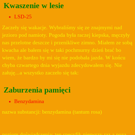
Kwaszenie w lesie
LSD-25
Zaczeły się wakacje. Wybraliśmy się ze znajmymi nad
jezioro pod namioty. Pogoda była raczej kiepska, męczyły
nas przelotne deszcze i przenikliwe zimno. Miałem ze sobą
kwacha ale bałem się w taki pochmurny dzień brać bo
wiem, że bardzo by mi się nie podobała jazda. W końcu
chyba czwartego dnia wyjazdu zdecydowałem się. Nie
załuję...a wszystko zaczeło się tak:
Zaburzenia pamięci
Benzydamina
nazwa substancji: benzydamina (tantum rosa)
poziom doświadczenia: ten specyfik pierwszy raz a poza