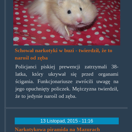
Schował narkotyki w buzi - twierdził, że to
narośl od zęba
Policjanci piskiej prewencji zatrzymali 38-
latka, który ukrywał się przed organami
ścigania. Funkcjonariusze zwrócili uwagę na
jego opuchnięty policzek. Mężczyzna twierdził,
że to jedynie narośl od zęba.
13 Listopad, 2015 - 11:16
Narkotykowa piramida na Mazurach