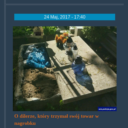
24 Maj, 2017 - 17:40
mjznagrobka.jpg
O dilerze, który trzymał swój towar w
nagrobku