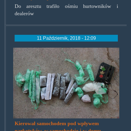
Do aresztu trafiło ośmiu hurtowników i
dealerów
11 Październik, 2018 - 12:09
kolekcjazmiechowa.jpg
Kierował samochodem pod wpływem
narkotyków, w samochodzie i w domu