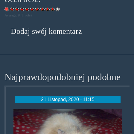
Average:
9
(
1
vote)
Dodaj swój komentarz
Najprawdopodobniej podobne
21 Listopad, 2020 - 11:15
chomikpoliki.jpg