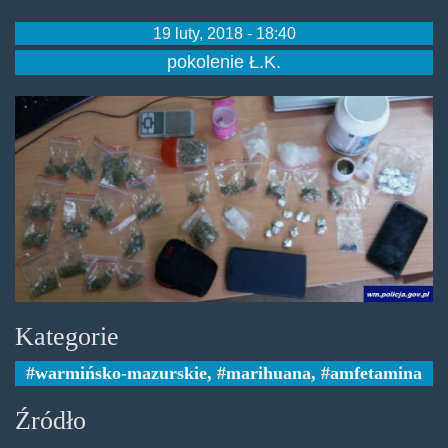
19 luty, 2018 - 18:40
pokolenie Ł.K.
lubijemiec.jpg
Kategorie
warmińsko-mazurskie
,
marihuana
,
amfetamina
Źródło