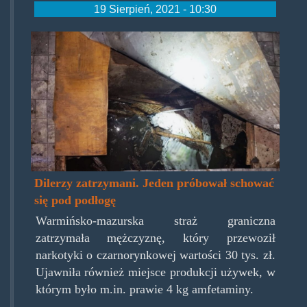
19 Sierpień, 2021 - 10:30
dilerspodpodlogi.jpg
Dilerzy zatrzymani. Jeden próbował schować
się pod podłogę
Warmińsko-mazurska straż graniczna
zatrzymała mężczyznę, który przewoził
narkotyki o czarnorynkowej wartości 30 tys. zł.
Ujawniła również miejsce produkcji używek, w
którym było m.in. prawie 4 kg amfetaminy.