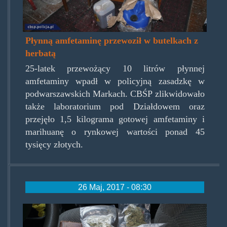
Płynną amfetaminę przewoził w butelkach z
herbatą
25-latek przewożący 10 litrów płynnej
amfetaminy wpadł w policyjną zasadzkę w
podwarszawskich Markach. CBŚP zlikwidowało
także laboratorium pod Działdowem oraz
przejęło 1,5 kilograma gotowej amfetaminy i
marihuanę o rynkowej wartości ponad 45
tysięcy złotych.
26 Maj, 2017 - 08:30
lesnedragi250517.jpg