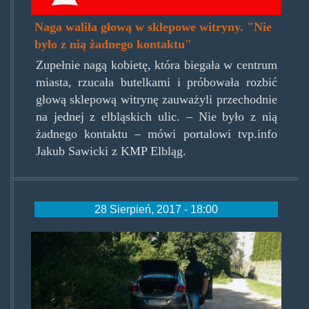
Naga waliła głową w sklepowe witryny. "Nie
było z nią żadnego kontaktu"
Zupełnie nagą kobietę, która biegała w centrum
miasta, rzucała butelkami i próbowała rozbić
głową sklepową witrynę zauważyli przechodnie
na jednej z elbląskich ulic. – Nie było z nią
żadnego kontaktu – mówi portalowi tvp.info
Jakub Sawicki z KMP Elbląg.
28 Sierpień, 2017 - 18:00
cbsp280817a.jpg