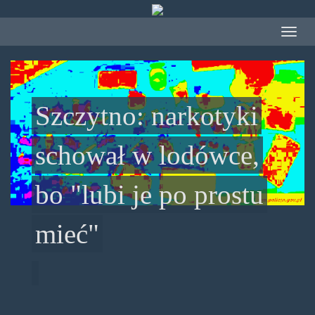
Przejdź
do
Toggle
treści
navigat
Szczytno: narkotyki
schował w lodówce,
bo "lubi je po prostu
mieć"