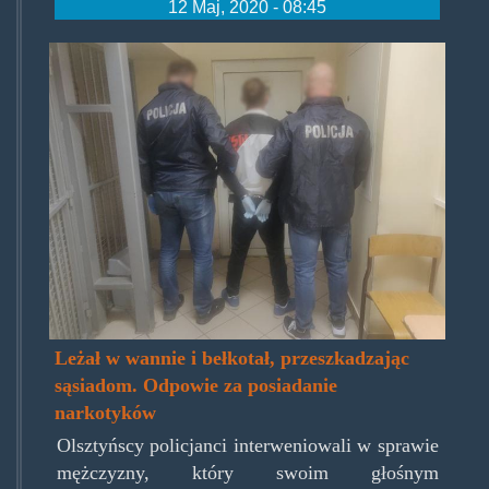
12 Maj, 2020 - 08:45
belkotal.jpg
Leżał w wannie i bełkotał, przeszkadzając
sąsiadom. Odpowie za posiadanie
narkotyków
Olsztyńscy policjanci interweniowali w sprawie
mężczyzny, który swoim głośnym