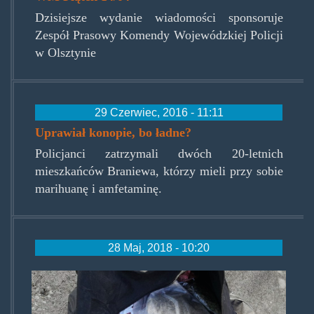
Dzisiejsze wydanie wiadomości sponsoruje
Zespół Prasowy Komendy Wojewódzkiej Policji
w Olsztynie
29 Czerwiec, 2016 - 11:11
Uprawiał konopie, bo ładne?
Policjanci zatrzymali dwóch 20-letnich
mieszkańców Braniewa, którzy mieli przy sobie
marihuanę i amfetaminę.
28 Maj, 2018 - 10:20
garazzpasleka.jpg