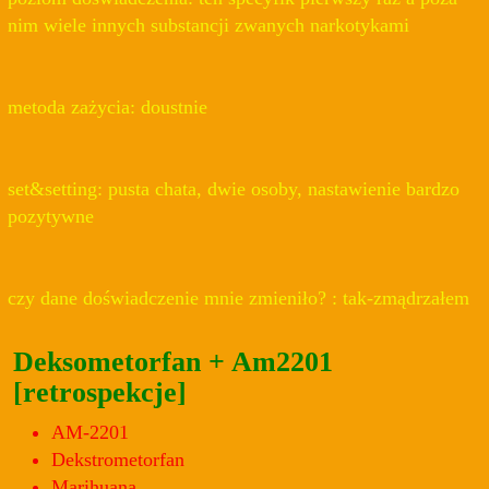
nim wiele innych substancji zwanych narkotykami
metoda zażycia: doustnie
set&setting: pusta chata, dwie osoby, nastawienie bardzo
pozytywne
czy dane doświadczenie mnie zmieniło? : tak-zmądrzałem
Deksometorfan + Am2201
[retrospekcje]
AM-2201
Dekstrometorfan
Marihuana