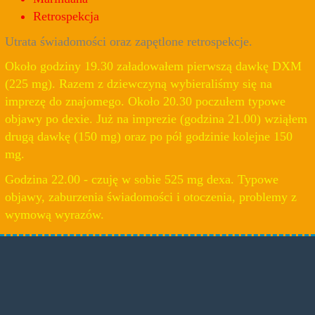
Retrospekcja
Utrata świadomości oraz zapętlone retrospekcje.
Około godziny 19.30 załadowałem pierwszą dawkę DXM
(225 mg). Razem z dziewczyną wybieraliśmy się na
imprezę do znajomego. Około 20.30 poczułem typowe
objawy po dexie. Już na imprezie (godzina 21.00) wziąłem
drugą dawkę (150 mg) oraz po pół godzinie kolejne 150
mg.
Godzina 22.00 - czuję w sobie 525 mg dexa. Typowe
objawy, zaburzenia świadomości i otoczenia, problemy z
wymową wyrazów.