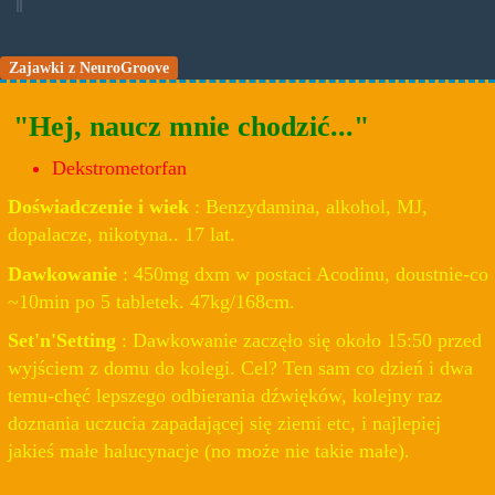
Zajawki z NeuroGroove
"Hej, naucz mnie chodzić..."
Dekstrometorfan
Doświadczenie i wiek
: Benzydamina, alkohol, MJ,
dopalacze, nikotyna.. 17 lat.
Dawkowanie
: 450mg dxm w postaci Acodinu, doustnie-co
~10min po 5 tabletek. 47kg/168cm.
Set'n'Setting
: Dawkowanie zaczęło się około 15:50 przed
wyjściem z domu do kolegi. Cel? Ten sam co dzień i dwa
temu-chęć lepszego odbierania dźwięków, kolejny raz
doznania uczucia zapadającej się ziemi etc, i najlepiej
jakieś małe halucynacje (no może nie takie małe).