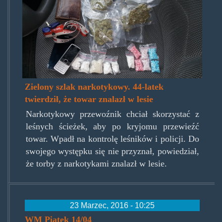
Zielony szlak narkotykowy. 44-latek
twierdził, że towar znalazł w lesie
Narkotykowy przewoźnik chciał skorzystać z
leśnych ścieżek, aby po kryjomu przewieźć
towar. Wpadł na kontrolę leśników i policji. Do
swojego występku się nie przyznał, powiedział,
że torby z narkotykami znalazł w lesie.
23 Marzec, 2016 - 10:25
WM Piątek 14/04