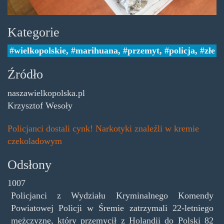
Kategorie
wielkopolskie
,
marihuana
,
przemyt
,
policja
,
złe
Źródło
naszawielkopolska.pl
Krzysztof Wesoły
Policjanci dostali cynk! Narkotyki znaleźli w kremie
czekoladowym
Odsłony
1007
Policjanci z Wydziału Kryminalnego Komendy
Powiatowej Policji w Śremie zatrzymali 22-letniego
mężczyznę, który przemycił z Holandii do Polski 82