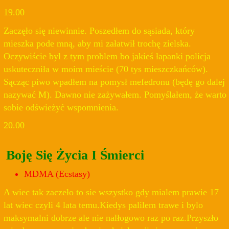
19.00
Zaczęło się niewinnie. Poszedłem do sąsiada, który
mieszka pode mną, aby mi załatwił trochę zielska.
Oczywiście był z tym problem bo jakieś łapanki policja
uskuteczniła w moim mieście (70 tys mieszczkańców).
Sącząc piwo wpadłem na pomysł mefedronu (będę go dalej
nazywać M). Dawno nie zażywałem. Pomyślałem, że warto
sobie odświeżyć wspomnienia.
20.00
Boję Się Życia I Śmierci
MDMA (Ecstasy)
A wiec tak zaczeło to sie wszystko gdy mialem prawie 17
lat wiec czyli 4 lata temu.Kiedys palilem trawe i bylo
maksymalni dobrze ale nie nalłogowo raz po raz.Przyszło