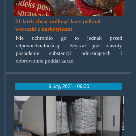
21-latek chcąc uniknąć kary połknął
woreczki z narkotykami
Nie uchroniło go to jednak przed
odpowiedzialnością. Usłyszał już zarzuty
posiadanie substancji odurzających i
dobrowolnie poddał karze.
9 luty, 2021 - 09:30
owocowykarteloddzialpolska.j