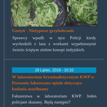
Gostyń - Nietypowe grzybobranie
Sprawcy wpadli w ręce Policji kiedy
wychodzili z lasu z workami wypełnionymi
świeżo ściętym zielem konopi indyjskich.
18 Lipiec, 2016 - 10:10
W laboratorium kryminalistycznym KWP w
Poznaniu fałszowano opinie dotyczące
badania marihuany
Fałszerstwa w laboratorium KWP. Jeden
policjant skazany. Będą następni?