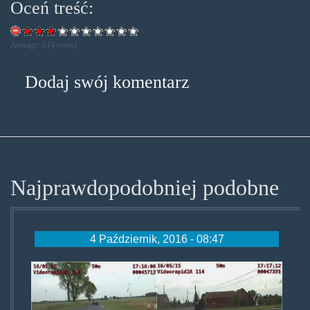
Oceń treść:
Average:
3
(
4
votes)
Dodaj swój komentarz
Najprawdopodobniej podobne
4 Październik, 2016 - 08:47
uciekali_bmw_wyrzucali_przez