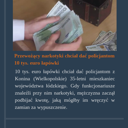
Przewożący narkotyki chciał dać policjantom
10 tys. euro łapówki
10 tys. euro łapówki chciał dać policjantom z
Konina (Wielkopolskie) 35-letni mieszkaniec
województwa łódzkiego. Gdy funkcjonariusze
znaleźli przy nim narkotyki, mężczyzna zaczął
podbijać kwotę, jaką mógłby im wręczyć w
zamian za wypuszczenie.