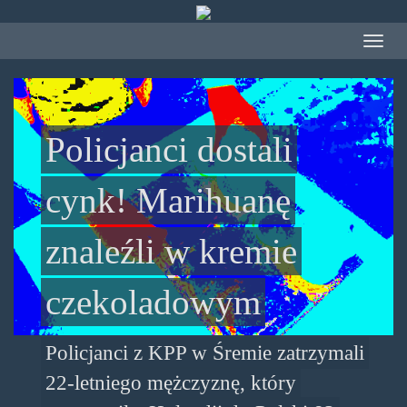
Przejdź
do
Toggle
treści
navigat
Policjanci dostali
cynk! Marihuanę
znaleźli w kremie
czekoladowym
Policjanci z KPP w Śremie zatrzymali
22-letniego mężczyznę, który