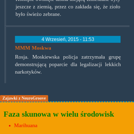
jeszcze z ziemią, przez co zakłada się, że zioło
było świeżo zebrane.
4 Wrzesień, 2015 - 11:53
MMM Moskwa
Rosja. Moskiewska policja zatrzymała grupę
demonstrującą poparcie dla legalizacji lekkich
narkotyków.
Zajawki z NeuroGroove
Faza skunowa w wielu środowisk
Marihuana