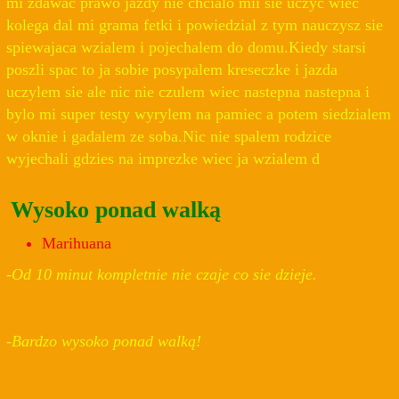
mi zdawac prawo jazdy nie chcialo mii sie uczyc wiec
kolega dal mi grama fetki i powiedzial z tym nauczysz sie
spiewajaca wzialem i pojechalem do domu.Kiedy starsi
poszli spac to ja sobie posypalem kreseczke i jazda
uczylem sie ale nic nie czulem wiec nastepna nastepna i
bylo mi super testy wyrylem na pamiec a potem siedzialem
w oknie i gadalem ze soba.Nic nie spalem rodzice
wyjechali gdzies na imprezke wiec ja wzialem d
Wysoko ponad walką
Marihuana
-Od 10 minut kompletnie nie czaje co sie dzieje.
-Bardzo wysoko ponad walką!