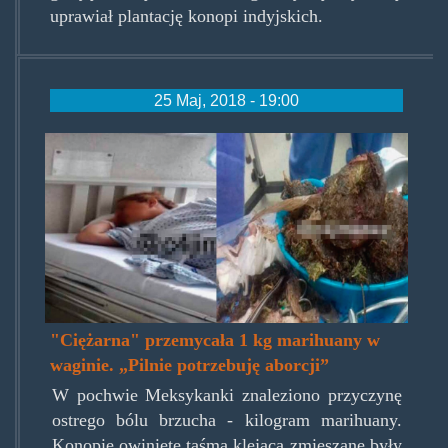
uprawiał plantację konopi indyjskich.
25 Maj, 2018 - 19:00
pregnantwithcannabis.jpg
"Ciężarna" przemycała 1 kg marihuany w
waginie. „Pilnie potrzebuję aborcji”
W pochwie Meksykanki znaleziono przyczynę
ostrego bólu brzucha - kilogram marihuany.
Konopie owinięte taśma klejącą zmieszane były