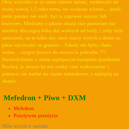
Otoz wszystko to co mam zamiar opisac, wydarzylo sie
mniej wiecej 1,5 roku temu, we wczesna wiosne... jezeli
mnie pamiec nie myli, byl to zapewne marzec lub
kwiecien. Mielismy z jakiejs okazji (nie pamietam juz
niestety dlaczego) kilka dni wolnych od budy, i zeby bylo
smiesznie, na te kilka dni, moii starzy wybyli z domu na
jakas wycieczke za granice... Szkoly nie bylo, chata
wolna... czegoz jeszcze do szczescia potrzeba ???
Stwierdzilismy z moim najlepszym kumplem (psedonim
Rochu), iz mozna by ten wolny czas wykorzystac i
pokrecic sie troche na czyms naturalnym, a najlepiej na
skunie.
Mefedron + Piwo + DXM
Mefedron
Pozytywne przeżycie
Miła wizyta u sąsiada.