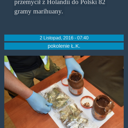
przemycił z Holandii do Polski 82
gramy marihuany.
2 Listopad, 2016 - 07:40
pokolenie Ł.K.
mjwkremie021116.jpg