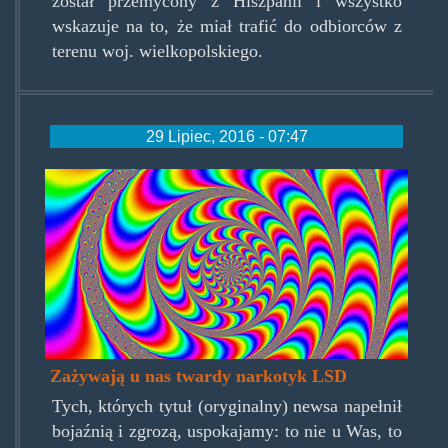
został przemycony z Hiszpanii i wszystko
wskazuje na to, że miał trafić do odbiorców z
terenu woj. wielkopolskiego.
29 Lipiec, 2016 - 07:47
twardynarkotyklsd.jpg
Zażywają u nas twardy narkotyk LSD
Tych, których tytuł (oryginalny) newsa napełnił
bojaźnią i zgrozą, uspokajamy: to nie u Was, to