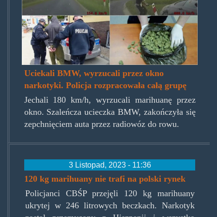
Uciekali BMW, wyrzucali przez okno
narkotyki. Policja rozpracowała całą grupę
Jechali 180 km/h, wyrzucali marihuanę przez
okno. Szaleńcza ucieczka BMW, zakończyła się
zepchnięciem auta przez radiowóz do rowu.
3 Listopad, 2023 - 11:36
120 kg marihuany nie trafi na polski rynek
Policjanci CBŚP przejęli 120 kg marihuany
ukrytej w 246 litrowych beczkach. Narkotyk