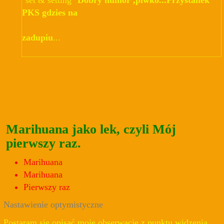
PKS gdzies na
zadupiu
...
Marihuana jako lek, czyli Mój
pierwszy raz.
Marihuana
Marihuana
Pierwszy raz
Nastawienie optymistyczne
Postaram się opisać moje obserwacje z punktu widzenia