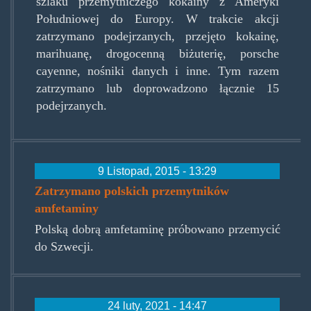
szlaku przemytniczego kokainy z Ameryki
Południowej do Europy. W trakcie akcji
zatrzymano podejrzanych, przejęto kokainę,
marihuanę, drogocenną biżuterię, porsche
cayenne, nośniki danych i inne. Tym razem
zatrzymano lub doprowadzono łącznie 15
podejrzanych.
9 Listopad, 2015 - 13:29
Zatrzymano polskich przemytników
amfetaminy
Polską dobrą amfetaminę próbowano przemycić
do Szwecji.
24 luty, 2021 - 14:47