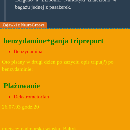
bagażu jednej z pasażerek.
Zajawki z NeuroGroove
benzydamine+ganja tripreport
Benzydamina
Oto pisany w drugi dzień po zazyciu opis tripu(?) po
benzydaminie:
Plażowanie
Dekstrometorfan
26.07.03 godz.20
miejsce: nadmorska wioska. Baltyk.