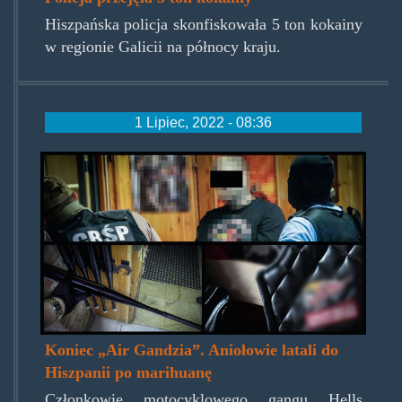
Hiszpańska policja skonfiskowała 5 ton kokainy
w regionie Galicii na północy kraju.
1 Lipiec, 2022 - 08:36
airgandziap.jpg
Koniec „Air Gandzia”. Aniołowie latali do
Hiszpanii po marihuanę
Członkowie motocyklowego gangu Hells