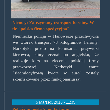
Niemcy: Zatrzymany transport heroiny. W
tle "polska firma spedycyjna"
Niemiecka policja w Hanowerze przechwyciła
we wtorek transport 78 kilogramów heroiny.
Narkotyki prosto na komisariat przywiózł
kierowca, który zeznał po angielsku, że
realizuje kurs na zlecenie polskiej firmy
przewozowej. Narkotyki warte
"siedmiocyfrową kwotę w euro" zostały
skonfiskowane przez funkcjonariuszy.
5 Marzec, 2016 - 11:35
Policja przejęła 5 ton kokainy