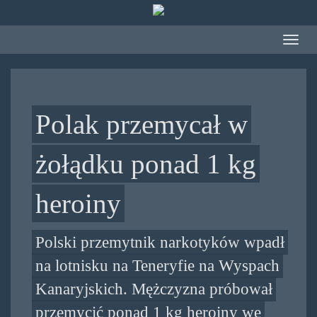
Przejdź do treści
Toggle
navigat
Polak przemycał w
żołądku ponad 1 kg
heroiny
Polski przemytnik narkotyków wpadł
na lotnisku na Teneryfie na Wyspach
Kanaryjskich. Mężczyzna próbował
przemycić ponad 1 kg heroiny we