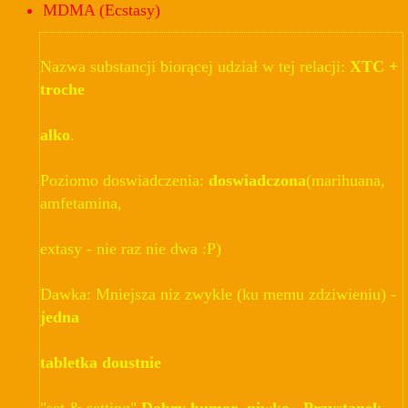
MDMA (Ecstasy)
Nazwa substancji biorącej udział w tej relacji:
XTC +
troche
alko
.
Poziomo doswiadczenia:
doswiadczona
(marihuana,
amfetamina,
extasy - nie raz nie dwa :P)
Dawka: Mniejsza niz zwykle (ku memu zdziwieniu) -
jedna
tabletka doustnie
"set & setting"
Dobry humor ,piwko...Przystanek