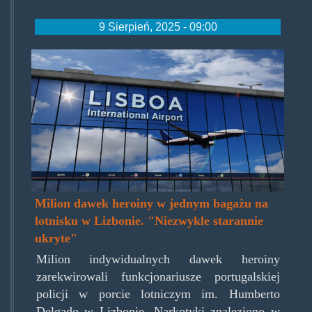
9 Sierpień, 2025 - 09:00
lisbon_international_airport-
scaled.jpg
Milion dawek heroiny w jednym bagażu na
lotnisku w Lizbonie. "Niezwykle starannie
ukryte"
Milion indywidualnych dawek heroiny
zarekwirowali funkcjonariusze portugalskiej
policji w porcie lotniczym im. Humberto
Delgado w Lizbonie. Narkotyki znaleziono w