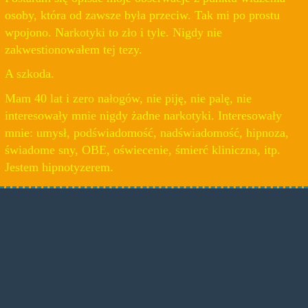
osoby, która od zawsze była przeciw. Tak mi po prostu
wpojono. Narkotyki to zło i tyle. Nigdy nie
zakwestionowałem tej tezy.
A szkoda.
Mam 40 lat i zero nałogów, nie piję, nie palę, nie
interesowały mnie nigdy żadne narkotyki. Interesowały
mnie: umysł, podświadomość, nadświadomość, hipnoza,
świadome sny, OBE, oświecenie, śmierć kliniczna, itp.
Jestem hipnotyzerem.