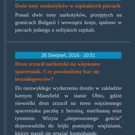
Dwie tony narkotyków w szpitalnych piecach
Ponad dwie tony narkotyków, przejętych na
granicach Bułgarii i wewnątrz kraju, spalono w
piecach jednego z sofijskich szpitali.
26 Sierpień, 2016 - 10:51
Dron zrzucił narkotyki na więzienny
spacerniak. Czy powinniśmy bać się
bezzałogowców?
Do niezwykłego wydarzenia doszło w zakładzie
karnym Mansfield w stanie Ohio, gdzie
niewielki dron zrzucił na teren więziennego
spacerniaka paczkę z heroiną, marihuaną oraz
tytoniem. Wizyta „nieproszonego gościa”
doprowadziła do bójki pomiędzy więźniami,
którzy starali się przejąć kontrabandę.