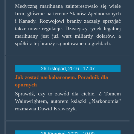
miliardy.jpg
Medyczną marihuaną zainteresowało się wiele
firm, głównie na terenie Stanów Zjednoczonych
i Kanady. Rozwojowi branży zaczęły sprzyjać
także nowe regulacje. Dzisiejszy rynek legalnej
marihuany jest już wart miliardy dolarów, a
spółki z tej branży są notowane na giełdach.
26 Listopad, 2016 - 17:47
Jak zostać narkobaronem. Poradnik dla
opornych
Sprawdź, czy to zawód dla ciebie. Z Tomem
Wainwrightem, autorem książki „Narkonomia”
rozmawia Dawid Krawczyk.
26 Sierpień, 2022 - 10:00