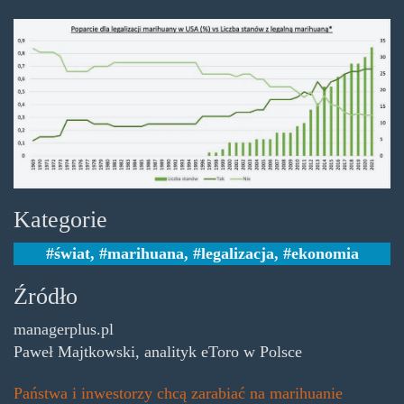
poparciedlalegalizacji.jpg
Kategorie
świat
,
marihuana
,
legalizacja
,
ekonomia
Źródło
managerplus.pl
Paweł Majtkowski, analityk eToro w Polsce
Państwa i inwestorzy chcą zarabiać na marihuanie