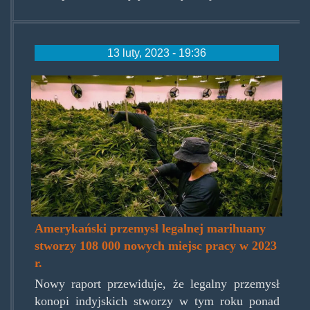
13 luty, 2023 - 19:36
przemysl-
legalnej-
marihuany-
stworzy-
108000-
nowych-
miejsc-
Amerykański przemysł legalnej marihuany
stworzy 108 000 nowych miejsc pracy w 2023
pracy-
r.
696x392.jpg.jpg
Nowy raport przewiduje, że legalny przemysł
konopi indyjskich stworzy w tym roku ponad