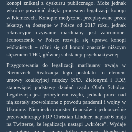
konopi zniknął z dyskursu publicznego. Może jednak
wkrótce powrócić dzięki procesowi legalizacji konopi
w Niemczech. Konopie medyczne, przepisywane przez
lekarzy, są dostępne w Polsce od 2017 roku, jednak
rekreacyjne używanie marihuany jest zabronione.
Jednocześnie w Polsce rozwija się uprawa konopi
włóknistych – różni się od konopi znacznie niższym
stężeniem THC, głównej substancji psychoaktywnej.
Przygotowania do legalizacji marihuany trwają w
Niemczech. Realizacja tego postulatu to element
umowy koalicyjnej między SPD, Zielonymi i FDP,
stanowiącej podstawę działań rządu Olafa Scholza.
Legalizacja jest priorytetem rządu, jednak prace nad
nią zostały spowolnione z powodu pandemii i wojny w
Ukrainie. Niemiecki minister finansów i jednocześnie
przewodniczący FDP Christian Lindner, napisał 6 maja
na Twitterze, że legalizacja nastąpi „wkrótce”. Wydaje
się zatem, że w ciągu kilku miesięcy Bundestag