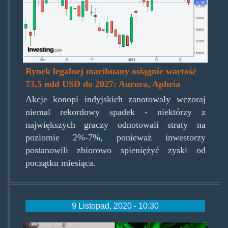
Rynek legalnej marihuany osiągnie wartość
73,5 mld USD do 2027: Aurora, Aphria
Akcje konopi indyjskich zanotowały wczoraj
niemal rekordowy spadek - niektórzy z
największych graczy odnotowali straty na
poziomie 2%-7%, ponieważ inwestorzy
postanowili zbiorowo spieniężyć zyski od
początku miesiąca.
9 Listopad, 2020 - 10:30