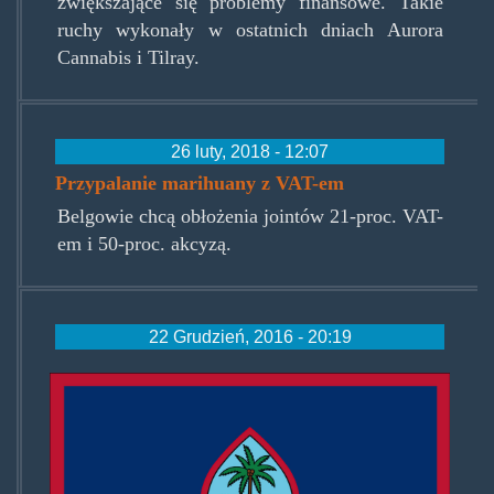
zwiększające się problemy finansowe. Takie
ruchy wykonały w ostatnich dniach Aurora
Cannabis i Tilray.
26 luty, 2018 - 12:07
Przypalanie marihuany z VAT-em
Belgowie chcą obłożenia jointów 21-proc. VAT-
em i 50-proc. akcyzą.
22 Grudzień, 2016 - 20:19
guamflag.png