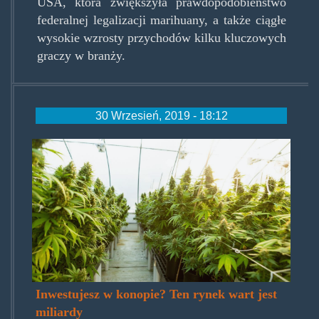
USA, która zwiększyła prawdopodobieństwo
federalnej legalizacji marihuany, a także ciągłe
wysokie wzrosty przychodów kilku kluczowych
graczy w branży.
30 Wrzesień, 2019 - 18:12
inwestujesz-
w-
konopie-
ten-
rynek-
wart-
Inwestujesz w konopie? Ten rynek wart jest
jest-
miliardy