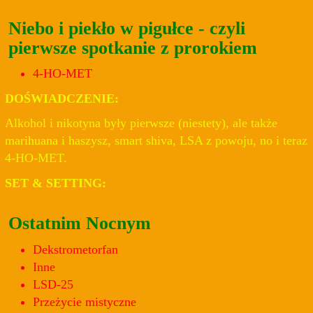
Niebo i piekło w pigułce - czyli
pierwsze spotkanie z prorokiem
4-HO-MET
DOŚWIADCZENIE:
Alkohol i nikotyna były pierwsze (niestety), ale także
marihuana i haszysz, smart shiva, LSA z powoju, no i teraz
4-HO-MET.
SET & SETTING:
Ostatnim Nocnym
Dekstrometorfan
Inne
LSD-25
Przeżycie mistyczne