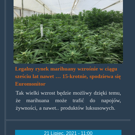
Legalny rynek marihuany wzrośnie w ciągu
sześciu lat nawet … 15-krotnie, spodziewa się
Euromonitor
Tak wielki wzrost będzie możliwy dzięki temu,
że marihuana może trafić do napojów,
żywności, a nawet.. produktów luksusowych.
21 Lipiec, 2021 - 11:00