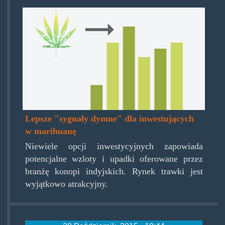
why-
should-
marijuana-
be-
legalized.jpg
Lepsze "sygnały dymne" dla inwestujących
w marihuanę
Niewiele opcji inwestycyjnych zapowiada
potencjalne wzloty i upadki oferowane przez
branżę konopi indyjskich. Rynek trawki jest
wyjątkowo atrakcyjny.