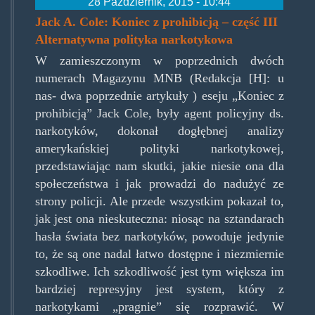
28 Październik, 2015 - 10:44
Jack A. Cole: Koniec z prohibicją – część III
Alternatywna polityka narkotykowa
W zamieszczonym w poprzednich dwóch
numerach Magazynu MNB (Redakcja [H]: u
nas- dwa poprzednie artykuły ) eseju „Koniec z
prohibicją” Jack Cole, były agent policyjny ds.
narkotyków, dokonał dogłębnej analizy
amerykańskiej polityki narkotykowej,
przedstawiając nam skutki, jakie niesie ona dla
społeczeństwa i jak prowadzi do nadużyć ze
strony policji. Ale przede wszystkim pokazał to,
jak jest ona nieskuteczna: niosąc na sztandarach
hasła świata bez narkotyków, powoduje jedynie
to, że są one nadal łatwo dostępne i niezmiernie
szkodliwe. Ich szkodliwość jest tym większa im
bardziej represyjny jest system, który z
narkotykami „pragnie” się rozprawić. W