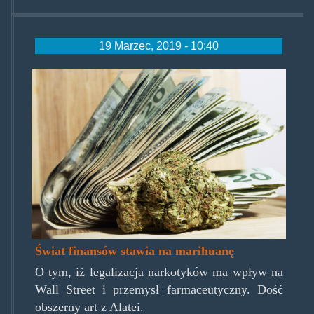
19 Marzec, 2019 - 10:40
dollars-
mj.jpg
Świat finansów stawia na marihuanę
O tym, iż legalizacja narkotyków ma wpływ na
Wall Street i przemysł farmaceutyczny. Dość
obszerny art z Alatei.