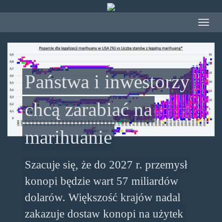
Przejdź
do
Toggle
treści
navigat
Państwa i inwestorzy
chcą zarabiać na
marihuanie
Szacuje się, że do 2027 r. przemysł
konopi będzie wart 57 miliardów
dolarów. Większość krajów nadal
zakazuje dostaw konopi na użytek