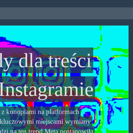
 dla treści
Instagramie
 z konopiami na platformach
się kluczowymi miejscami wymiany
zi na ten trend Meta postanowiła