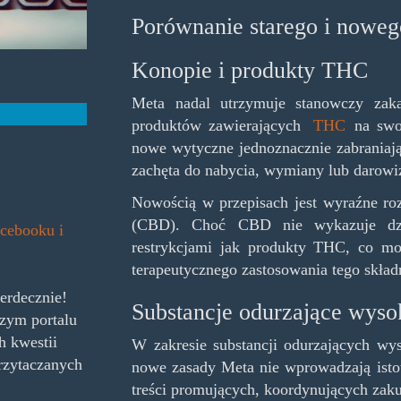
Porównanie starego i noweg
Konopie i produkty THC
Meta nadal utrzymuje stanowczy zak
produktów zawierających
THC
na swoi
nowe wytyczne jednoznacznie zabraniają
zachęta do nabycia, wymiany lub darow
Nowością w przepisach jest wyraźne roz
(CBD). Choć CBD nie wykazuje dzia
acebooku i
restrykcjami jak produkty THC, co mo
terapeutycznego zastosowania tego skład
erdecznie!
Substancje odurzające wyso
zym portalu
h kwestii
W zakresie substancji odurzających wys
rzytaczanych
nowe zasady Meta nie wprowadzają isto
treści promujących, koordynujących zaku