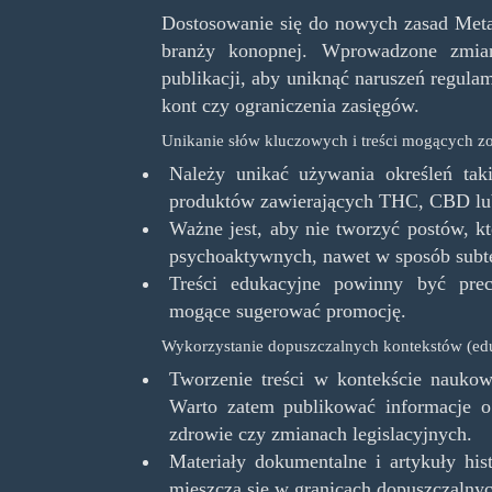
Dostosowanie się do nowych zasad Meta
branży konopnej. Wprowadzone zmiany
publikacji, aby uniknąć naruszeń regula
kont czy ograniczenia zasięgów.
Unikanie słów kluczowych i treści mogących 
Należy unikać używania określeń tak
produktów zawierających THC, CBD lub
Ważne jest, aby nie tworzyć postów, k
psychoaktywnych, nawet w sposób subt
Treści edukacyjne powinny być pre
mogące sugerować promocję.
Wykorzystanie dopuszczalnych kontekstów (ed
Tworzenie treści w kontekście nauk
Warto zatem publikować informacje o
zdrowie czy zmianach legislacyjnych.
Materiały dokumentalne i artykuły hist
mieszczą się w granicach dopuszczalnyc