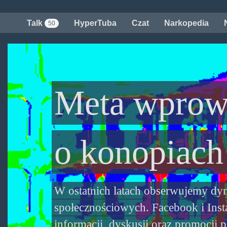
Przejdź
do
Talk
HyperTuba
Czat
Narkopedia
50
treści
Meta wprowa
o konopiach
W ostatnich latach obserwujemy dyn
społecznościowych. Facebook i Inst
informacji, dyskusji oraz promocji