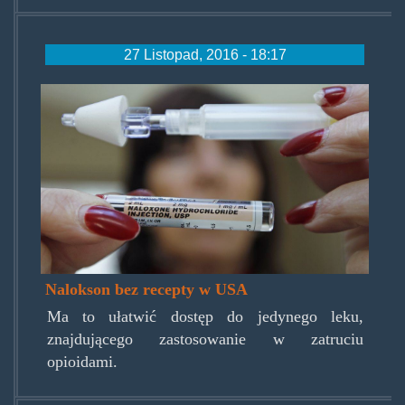
27 Listopad, 2016 - 18:17
nalokson.jpg
Nalokson bez recepty w USA
Ma to ułatwić dostęp do jedynego leku,
znajdującego zastosowanie w zatruciu
opioidami.