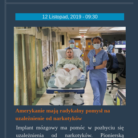
12 Listopad, 2019 - 09:30
rni-
brain-
implant-
addiction.jpg
Amerykanie mają radykalny pomysł na
uzależnienie od narkotyków
Implant mózgowy ma pomóc w pozbyciu się
uzależnienia od narkotyków. Pionierską