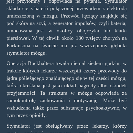
jest przytomny i odpowiada na pytania. Symulator
składa się z baterii połączonej przewodem z elektrodą
umieszczoną w mózgu. Przewód łączący znajduje się
pod skórą na szyi, a generator impulsów, czyli bateria,
umocowana jest w okolicy obojczyka lub klatki
piersiowej. W tej chwili około 180 tysięcy chorych na
Parkinsona na świecie ma już wszczepiony głęboki
stymulator mózgu.
Operacja Buckhaltera trwała niemal siedem godzin, w
trakcie których lekarze wszczepili cztery przewody do
jądra półleżącego znajdującego się w tej części mózgu,
która określana jest jako układ nagrody albo ośrodek
przyjemności. Ta struktura w mózgu odpowiada za
samokontrolę zachowania i motywację. Może być
wzbudzana także przez substancje psychoaktywne, w
tym przez opioidy.
Stymulator jest obsługiwany przez lekarzy, którzy