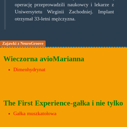
operację przeprowadzili naukowcy i lekarze z
Uniwersytetu Wirginii Zachodniej. Implant
otrzymał 33-letni mężczyzna.
Zajawki z NeuroGroove
Wieczorna avioMarianna
Dimenhydrynat
The First Experience-gałka i nie tylko
Gałka muszkatołowa