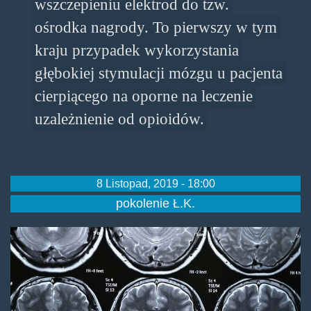
wszczepieniu elektrod do tzw.
ośrodka nagrody. To pierwszy w tym
kraju przypadek wykorzystania
głębokiej stymulacji mózgu u pacjenta
cierpiącego na oporne na leczenie
uzależnienie od opioidów.
8 Listopad, 2019 - 18:00
pokolenie Ł.K.
z16973492ihleczenie-
glodu-
narkotykowego-