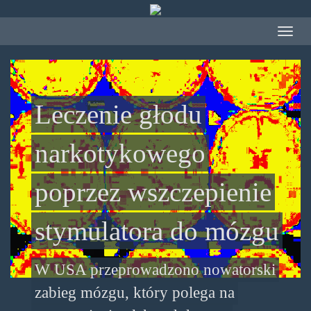
Przejdź
do
Toggle
treści
navigat
Leczenie głodu
narkotykowego
poprzez wszczepienie
stymulatora do mózgu
W USA przeprowadzono nowatorski
zabieg mózgu, który polega na