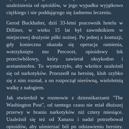
uzależnienia od opioidów, w jego wypadku wyjątkowo
ciężkiego i nie poddającego się żadnemu leczeniu.
Gerod Buckhalter, dziś 33-letni pracownik hotelu w
Dilliner, w wieku 15 lat był zawodnikiem w
miejscowej drużynie piłki nożnej. Po jednej z kontuzji,
gdy konieczna okazała się operacja ramienia,
wstrzyknięto mu Percocet, opioidowy lek
przeciwbólowy, który zawierał oksykodon i
acetaminofen. To wystarczyło, aby wkrótce uzależnił
się od narkotyków. Przeszedł na heroinę, klub szybko
się z nim rozstał, a on rozpoczął nierówną, wieloletnią
walkę z nałogiem.
Jak stwierdził w rozmowie z dziennikarzami "The
Washington Post", od tamtego czasu nie miał dłuższej
przerwy w braniu narkotyków niż cztery miesiące.
Uzależnił się też od Xanaxu i nadal potrzebował
opioidów, aby uśmierzać ból po odstawieniu heroiny.