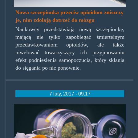
Nowa szczepionka przeciw opioidom zniszczy
je, nim zdołają dotrzeć do mózgu
Naukowcy przedstawiają nową szczepionkę,
mającą nie tylko zapobiegać śmiertelnym
przedawkowaniom opioidów, ale także
niwelować towarzyszący ich przyjmowaniu
efekt podniesienia samopoczucia, który skłania
do sięgania po nie ponownie.
7 luty, 2017 - 09:17
medical-
marijuana-
opioid-