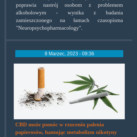
poprawia nastrój osobom z problemem
alkoholowym - wynika z badania
zamieszczonego na łamach czasopisma
"Neuropsychopharmacology".
8 Marzec, 2023 - 09:36
palenie-
marihuany-
vs-
palenie-
papierosow-
696x348.jpg
CBD może pomóc w rzuceniu palenia
papierosów, hamując metabolizm nikotyny