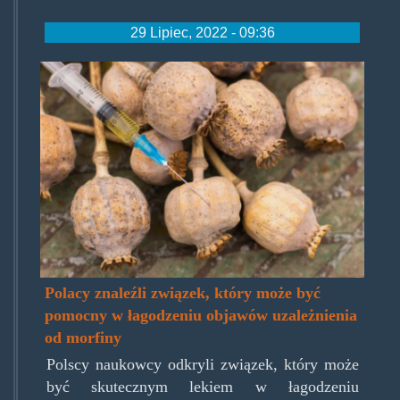
29 Lipiec, 2022 - 09:36
morfina_0-
768x512.jpg
Polacy znaleźli związek, który może być
pomocny w łagodzeniu objawów uzależnienia
od morfiny
Polscy naukowcy odkryli związek, który może
być skutecznym lekiem w łagodzeniu