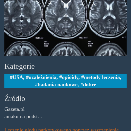
poprzez-
wszczepienie-.jpg
Kategorie
USA
,
uzależnienia
,
opioidy
,
metody leczenia
,
badania naukowe
,
dobre
Źródło
Gazeta.pl
aniaku na podst. .
Leczenie głodu narkotykowego poprzez wszczepienie