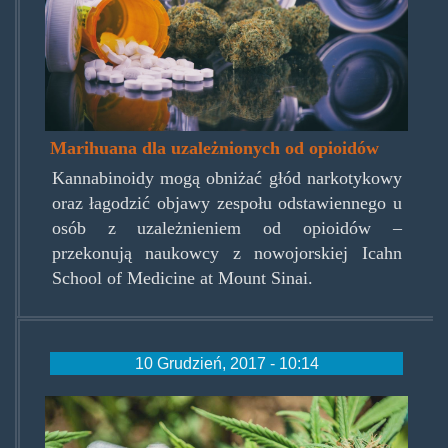
addiction.jpg
Marihuana dla uzależnionych od opioidów
Kannabinoidy mogą obniżać głód narkotykowy
oraz łagodzić objawy zespołu odstawiennego u
osób z uzależnieniem od opioidów –
przekonują naukowcy z nowojorskiej Icahn
School of Medicine at Mount Sinai.
10 Grudzień, 2017 - 10:14
weedopioid.jpg