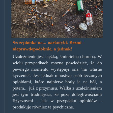
wa2xmxhy-
unsplash.jpg
Szczepionka na... narkotyki. Brzmi
nieprawdopodobnie, a jednak!
Uzależnienie jest ciężką, śmiertelną chorobą. W
wielu przypadkach można powiedzieć, że do
pewnego momentu występuje ona "na własne
życzenie". Jest jednak mnóstwo osób leczonych
opioidami, które najpierw brały je na ból, a
potem... już z przymusu. Walka z uzależnieniem
jest tym trudniejsza, że poza dolegliwościami
fizycznymi - jak w przypadku opioidów -
produkuje również te psychiczne.