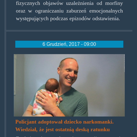
fizycznych objawów uzależnienia od morfiny
oraz w ograniczaniu zaburzeń emocjonalnych
występujących podczas epizodów odstawienia.
6 Grudzień, 2017 - 09:00
ryan_holets_albuquerque.jpg
Policjant adoptował dziecko narkomanki.
Wiedział, że jest ostatnią deską ratunku