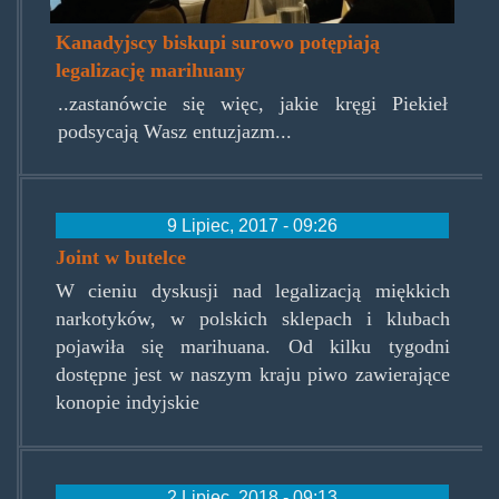
Kanadyjscy biskupi surowo potępiają
legalizację marihuany
..zastanówcie się więc, jakie kręgi Piekieł
podsycają Wasz entuzjazm...
9 Lipiec, 2017 - 09:26
Joint w butelce
W cieniu dyskusji nad legalizacją miękkich
narkotyków, w polskich sklepach i klubach
pojawiła się marihuana. Od kilku tygodni
dostępne jest w naszym kraju piwo zawierające
konopie indyjskie
2 Lipiec, 2018 - 09:13