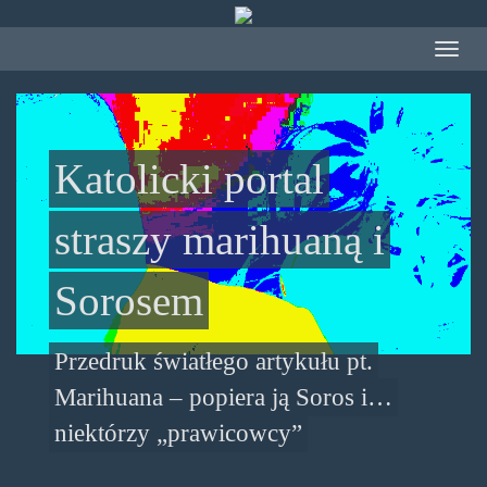
Przejdź
do
Toggle
treści
navigat
Katolicki portal
straszy marihuaną i
Sorosem
Przedruk światłego artykułu pt.
Marihuana – popiera ją Soros i…
niektórzy „prawicowcy”