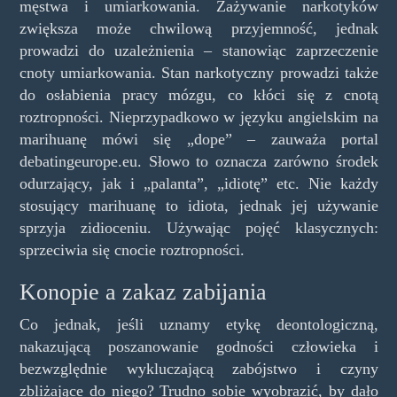
męstwa i umiarkowania. Zażywanie narkotyków
zwiększa może chwilową przyjemność, jednak
prowadzi do uzależnienia – stanowiąc zaprzeczenie
cnoty umiarkowania. Stan narkotyczny prowadzi także
do osłabienia pracy mózgu, co kłóci się z cnotą
roztropności. Nieprzypadkowo w języku angielskim na
marihuanę mówi się „dope” – zauważa portal
debatingeurope.eu. Słowo to oznacza zarówno środek
odurzający, jak i „palanta”, „idiotę” etc. Nie każdy
stosujący marihuanę to idiota, jednak jej używanie
sprzyja zidioceniu. Używając pojęć klasycznych:
sprzeciwia się cnocie roztropności.
Konopie a zakaz zabijania
Co jednak, jeśli uznamy etykę deontologiczną,
nakazującą poszanowanie godności człowieka i
bezwzględnie wykluczającą zabójstwo i czyny
zbliżające do niego? Trudno sobie wyobrazić, by dało