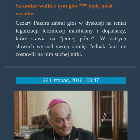
Sztandar walki z tym gów*** będę niósł
wysoko.
Cezary Pazura zabrał głos w dyskusji na temat
legalizacji leczniczej marihuany i dopalaczy,
które stawia na "jednej półce". W ostrych
słowach wyraził swoją opinię. Jednak fani nie
zostawili na nim suchej nitki.
26 Listopad, 2016 - 08:47
marcelo_sanchez_sorondo.jpg