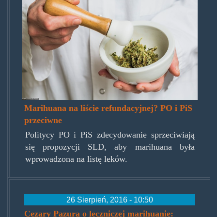
Marihuana na liście refundacyjnej? PO i PiS
przeciwne
Politycy PO i PiS zdecydowanie sprzeciwiają
się propozycji SLD, aby marihuana była
wprowadzona na listę leków.
26 Sierpień, 2016 - 10:50
Cezary Pazura o leczniczej marihuanie: