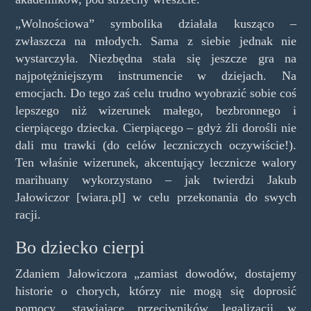
„Wolnościowa” symbolika działała kusząco –
zwłaszcza na młodych. Sama z siebie jednak nie
wystarczyła. Niezbędna stała się jeszcze gra na
najpotężniejszym instrumencie w dziejach. Na
emocjach. Do tego zaś celu trudno wyobrazić sobie coś
lepszego niż wizerunek małego, bezbronnego i
cierpiącego dziecka. Cierpiącego – gdyż źli dorośli nie
dali mu trawki (do celów leczniczych oczywiście!).
Ten właśnie wizerunek, akcentujący lecznicze walory
marihuany wykorzystano – jak twierdzi Jakub
Jałowiczor [wiara.pl] w celu przekonania do swych
racji.
Bo dziecko cierpi
Zdaniem Jałowiczora „zamiast dowodów, dostajemy
historie o chorych, którzy nie mogą się doprosić
pomocy, stawiające przeciwników legalizacji w