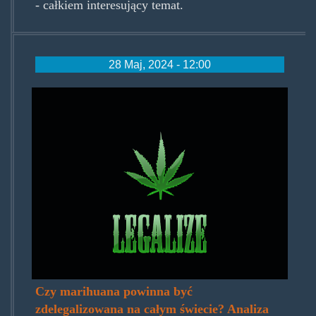
- całkiem interesujący temat.
28 Maj, 2024 - 12:00
legalize_it_now_by_matijadesi
Czy marihuana powinna być
zdelegalizowana na całym świecie? Analiza