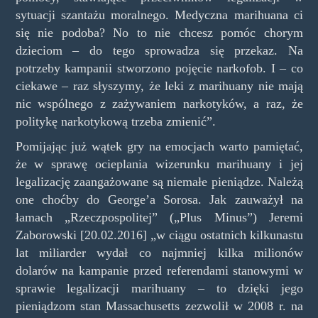
sytuacji szantażu moralnego. Medyczna marihuana ci
się nie podoba? No to nie chcesz pomóc chorym
dzieciom – do tego sprowadza się przekaz. Na
potrzeby kampanii stworzono pojęcie narkofob. I – co
ciekawe – raz słyszymy, że leki z marihuany nie mają
nic wspólnego z zażywaniem narkotyków, a raz, że
politykę narkotykową trzeba zmienić”.
Pomijając już wątek gry na emocjach warto pamiętać,
że w sprawę ocieplania wizerunku marihuany i jej
legalizację zaangażowane są niemałe pieniądze. Należą
one choćby do George’a Sorosa. Jak zauważył na
łamach „Rzeczpospolitej” („Plus Minus”) Jeremi
Zaborowski [20.02.2016] „w ciągu ostatnich kilkunastu
lat miliarder wydał co najmniej kilka milionów
dolarów na kampanie przed referendami stanowymi w
sprawie legalizacji marihuany – to dzięki jego
pieniądzom stan Massachusetts zezwolił w 2008 r. na