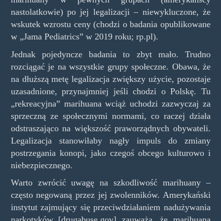
nastolatkowie) po jej legalizacji – niewykluczone, że
wskutek wzrostu ceny (chodzi o badania opublikowane
w „Jama Pediatrics” w 2019 roku; rp.pl).
Jednak pojedyncze badania to zbyt mało. Trudno
rozciągać je na wszystkie grupy społeczne. Obawa, że
na dłuższą metę legalizacja zwiększy użycie, pozostaje
uzasadnione, przynajmniej jeśli chodzi o Polskę. Tu
„rekreacyjna” marihuana wciąż uchodzi zazwyczaj za
sprzeczną ze społecznymi normami, co raczej działa
odstraszająco na większość praworządnych obywateli.
Legalizacja stanowiłaby nagły impuls do zmiany
postrzegania konopi, jako czegoś obcego kulturowo i
niebezpiecznego.
Warto zwrócić uwagę na szkodliwość marihuany –
często negowaną przez jej zwolenników. Amerykański
instytut zajmujący się przeciwdziałaniem nadużywania
narkotyków [drugabuse.gov] zauważa, że marihuana