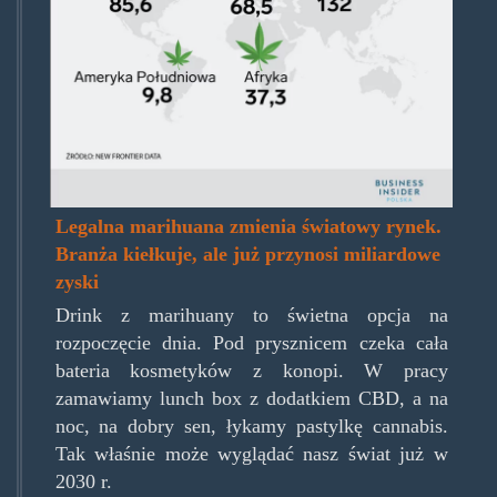
Legalna marihuana zmienia światowy rynek.
Branża kiełkuje, ale już przynosi miliardowe
zyski
Drink z marihuany to świetna opcja na
rozpoczęcie dnia. Pod prysznicem czeka cała
bateria kosmetyków z konopi. W pracy
zamawiamy lunch box z dodatkiem CBD, a na
noc, na dobry sen, łykamy pastylkę cannabis.
Tak właśnie może wyglądać nasz świat już w
2030 r.