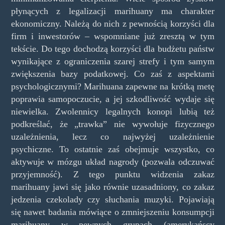
płynących z legalizacji marihuany ma charakter
ekonomiczny. Należą do nich z pewnością korzyści dla
firm i inwestorów – wspomniane już zresztą w tym
tekście. Do tego dochodzą korzyści dla budżetu państw
wynikające z ograniczenia szarej strefy i tym samym
zwiększenia bazy podatkowej. Co zaś z aspektami
psychologicznymi? Marihuana zapewne na krótką metę
poprawia samopoczucie, a jej szkodliwość wydaje się
niewielka. Zwolennicy legalnych konopi lubią też
podkreślać, że „trawka” nie wywołuje fizycznego
uzależnienia, lecz co najwyżej uzależnienie
psychiczne. To ostatnie zaś obejmuje wszystko, co
aktywuje w mózgu układ nagrody (pozwala odczuwać
przyjemność). Z tego punktu widzenia zakaz
marihuany jawi się jako równie uzasadniony, co zakaz
jedzenia czekolady czy słuchania muzyki. Pojawiają
się nawet badania mówiące o zmniejszeniu konsumpcji
marihuany w pewnych grupach (amerykańscy