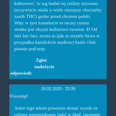
kulturowo', to wg badań tej rośliny używano
(oczywiscie miala o wiele mniejszy chociażby
zasób THC) grubo przed chrztem polski.
Więc w tym kontekscie to raczej czarna
stonka jest obcym kulturowo tworem :D Od
taki fun fact, reszta to (jak to zwykle bywa w
przypadku katolickich mediow) bzdór i/lub
pisanie pod tezę.
Zgłoś
nadużycie
odpowiedz
19.02.2020 - 23:39
Vincentpf
Autor tego tekstu powinien dostać wyrok za
celowe wprowadzanie ludzi w błąd, otępianie