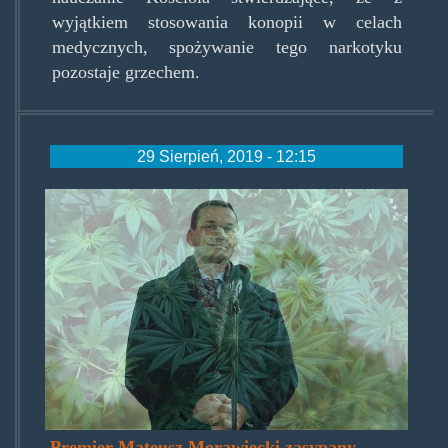
wyjątkiem stosowania konopii w celach
medycznych, spożywanie tego narkotyku
pozostaje grzechem.
29 Sierpień, 2019 - 12:15
morawiecki-
marihuana.jpg
Premier Mateusz Morawiecki zasypany