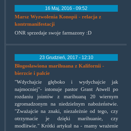
16 Maj, 2016 - 09:52
Marsz Wyzwolenia Konopii - relacja z
kontrmanifestacji
ONR sprzedaje swoje farmazony :D
23 Grudzień, 2017 - 12:10
Błogosławiona marihuana z Kalifornii -
bierzcie i palcie
"Wdychajcie głęboko i wydychajcie jak
najmocniej"- intonuje pastor Grant Atwell po
rozdaniu jointów z marihuaną 20 wiernym
zgromadzonym na niedzielnym nabożeństwie.
"Zważajcie na znaki, niezależnie od tego, czy
otrzymacie je dzięki marihuanie, czy
modlitwie." Krótki artykuł na - mamy wrażenie