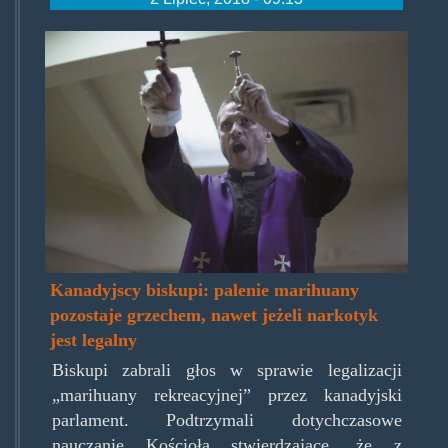
the-
exorcism-.jpg
Kanadyjscy biskupi: palenie marihuany
pozostaje grzechem, nawet jeżeli narkotyk
jest legalny
Biskupi zabrali głos w sprawie legalizacji
„marihuany rekreacyjnej” przez kanadyjski
parlament. Podtrzymali dotychczasowe
nauczanie Kościoła stwierdzające, że z