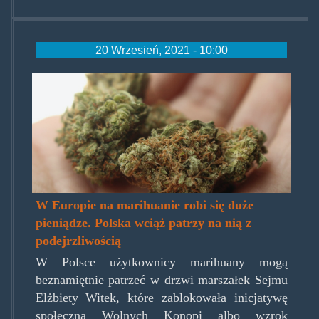
20 Wrzesień, 2021 - 10:00
marihuana-
1-
featured.jpg
W Europie na marihuanie robi się duże
pieniądze. Polska wciąż patrzy na nią z
podejrzliwością
W Polsce użytkownicy marihuany mogą
beznamiętnie patrzeć w drzwi marszałek Sejmu
Elżbiety Witek, które zablokowała inicjatywę
społeczną Wolnych Konopi albo wzrok