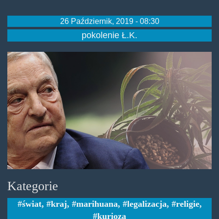
26 Październik, 2019 - 08:30
pokolenie Ł.K.
mjsoros.jpg
Kategorie
świat
,
kraj
,
marihuana
,
legalizacja
,
religie
,
kurioza