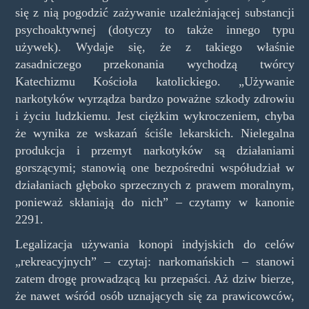
się z nią pogodzić zażywanie uzależniającej substancji
psychoaktywnej (dotyczy to także innego typu
używek). Wydaje się, że z takiego właśnie
zasadniczego przekonania wychodzą twórcy
Katechizmu Kościoła katolickiego. „Używanie
narkotyków wyrządza bardzo poważne szkody zdrowiu
i życiu ludzkiemu. Jest ciężkim wykroczeniem, chyba
że wynika ze wskazań ściśle lekarskich. Nielegalna
produkcja i przemyt narkotyków są działaniami
gorszącymi; stanowią one bezpośredni współudział w
działaniach głęboko sprzecznych z prawem moralnym,
ponieważ skłaniają do nich” – czytamy w kanonie
2291.
Legalizacja używania konopi indyjskich do celów
„rekreacyjnych” – czytaj: narkomańskich – stanowi
zatem drogę prowadzącą ku przepaści. Aż dziw bierze,
że nawet wśród osób uznających się za prawicowców,