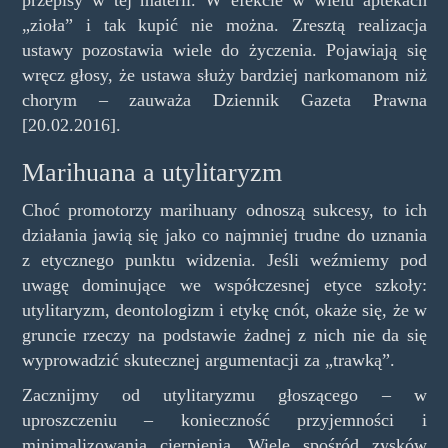
przepisy w tej materii. W efekcie w wielu aptekach
„zioła” i tak kupić nie można. Zresztą realizacja
ustawy pozostawia wiele do życzenia. Pojawiają się
wręcz głosy, że ustawa służy bardziej narkomanom niż
chorym – zauważa Dziennik Gazeta Prawna
[20.02.2016].
Marihuana a utylitaryzm
Choć promotorzy marihuany odnoszą sukcesy, to ich
działania jawią się jako co najmniej trudne do uznania
z etycznego punktu widzenia. Jeśli weźmiemy pod
uwagę dominujące we współczesnej etyce szkoły:
utylitaryzm, deontologizm i etykę cnót, okaże się, że w
gruncie rzeczy na podstawie żadnej z nich nie da się
wyprowadzić skutecznej argumentacji za „trawką”.
Zacznijmy od utylitaryzmu głoszącego – w
uproszczeniu – konieczność przyjemności i
minimalizowania cierpienia. Wiele spośród zysków