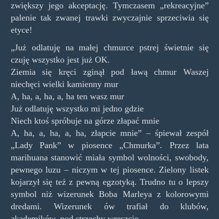
zwiększy jego akceptację. Tymczasem „rekreacyjne”
palenie tak zwanej trawki zwyczajnie sprzeciwia się
etyce!
„Już odlatuję na małej chmurce pstrej świetnie się
czuję wszystko jest już OK.
Ziemia się kręci zginął pod ławą chmur Waszej
niechęci wielki kamienny mur
A, ha, a, ha, a, ha ten wasz mur
Już odlatuję wszystko mi jedno gdzie
Niech ktoś spróbuje na górze złapać mnie
A, ha, a, ha, a, ha, złapcie mnie” – śpiewał zespół
„Lady Pank” w piosence „Chmurka”. Przez lata
marihuana stanowić miała symbol wolności, swobody,
pewnego luzu – niczym w tej piosence. Zielony listek
kojarzył się też z pewną egzotyką. Trudno tu o lepszy
symbol niż wizerunek Boba Marleya z kolorowymi
dredami. Wizerunek ów trafiał do klubów,
akademików, pod strzechy wreszcie.