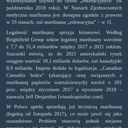
wykorzystanie używki do celów „rekreacyjnych” (w
październiku 2018 roku). W Stanach Zjednoczonych
medyczna marihuana jest dostępna zgodnie z prawem
w 33 stanach, zaś marihuana „rekreacyjna” – w 11.
Legalność marihuany sprzyja biznesowi. Według
Brightfield Group sektor legalnej marihuany wzrośnie
z 7,7 do 31,4 miliardów między 2017 a 2021 rokiem.
Szacunki mówią, że do 2021 amerykański rynek
osiągnie wartość 18,1 miliarda dolarów, zaś kanadyjski
8,9 miliarda. Impetu dodała tu legalizacja. „Canadian
Cannabis Index” (ukazujący cenę związanych z
marihuaną papierów wartościowych) wzrósł o 201
proc. między styczniem 2017 a styczniem 2018 –
zauważa Jeff Desjardins [visualcapitalist.com].
W Polsce apteki sprzedają już leczniczą marihuanę
(legalną od listopada 2017), co może jawić się jako
uzasadnione. Problem stanowią jednak niejasne