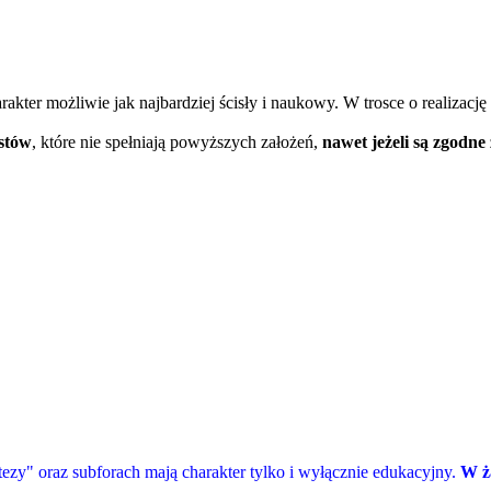
akter możliwie jak najbardziej ścisły i naukowy. W trosce o realizac
stów
, które nie spełniają powyższych założeń,
nawet jeżeli są zgodn
tezy" oraz subforach mają charakter tylko i wyłącznie edukacyjny.
W ż