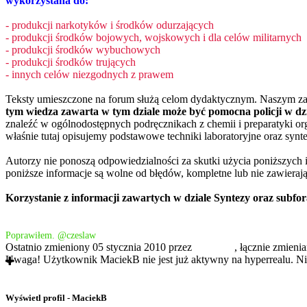
wykorzystana do:
- produkcji narkotyków i środków odurzających
- produkcji środków bojowych, wojskowych i dla celów militarnych
- produkcji środków wybuchowych
- produkcji środków trujących
- innych celów niezgodnych z prawem
Teksty umieszczone na forum służą celom dydaktycznym. Naszym za
tym wiedza zawarta w tym dziale może być pomocna policji w dz
znaleźć w ogólnodostępnych podręcznikach z chemii i preparatyki orga
właśnie tutaj opisujemy podstawowe techniki laboratoryjne oraz synt
Autorzy nie ponoszą odpowiedzialności za skutki użycia poniższych i
poniższe informacje są wolne od błędów, kompletne lub nie zawieraj
Korzystanie z informacji zawartych w dziale Syntezy oraz subfo
Poprawiłem. @czeslaw
Ostatnio zmieniony 05 stycznia 2010 przez
MaciekB
, łącznie zmienia
Uwaga! Użytkownik MaciekB nie jest już aktywny na hyperrealu. Nie
Wyświetl profil - MaciekB