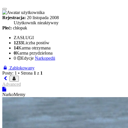
Rejestracja:
20 listopada 2008
Użytkownik nieaktywny
Płeć:
chłopak
ZASŁUGI
1233
Liczba postów
14
Karma otrzymana
0
Karma przydzielona
0
Edycje
Narkopedii
Zablokowany
Posty: 1 •
Strona
1
z
1
Advanced
NarkoMemy