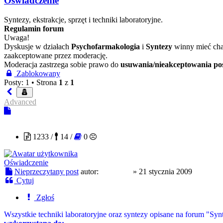
Oświadczenie
Syntezy, ekstrakcje, sprzęt i techniki laboratoryjne.
Regulamin forum
Uwaga!
Dyskusje w działach
Psychofarmakologia
i
Syntezy
winny mieć char
zaakceptowane przez moderację.
Moderacja zastrzega sobie prawo do
usuwania/nieakceptowania po
Zablokowany
Posty: 1 •
Strona
1
z
1
Advanced
MaciekB
1233 /
14 /
0
Oświadczenie
Nieprzeczytany post
autor:
MaciekB
»
21 stycznia 2009
Cytuj
Zgłoś
Wszystkie techniki laboratoryjne oraz syntezy opisane na forum "Syn