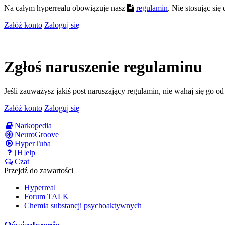
Na całym hyperrealu obowiązuje nasz
regulamin
. Nie stosując si
Załóż konto
Zaloguj się
Zgłoś naruszenie regulaminu
Jeśli zauważysz jakiś post naruszający regulamin, nie wahaj się go o
Załóż konto
Zaloguj się
Narkopedia
NeuroGroove
HyperTuba
[H]elp
Czat
Przejdź do zawartości
Hyperreal
Forum TALK
Chemia substancji psychoaktywnych