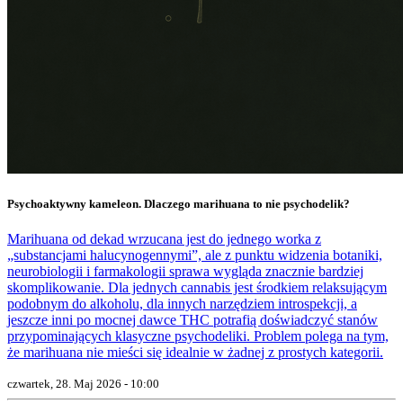
Psychoaktywny kameleon. Dlaczego marihuana to nie psychodelik?
Marihuana od dekad wrzucana jest do jednego worka z
„substancjami halucynogennymi”, ale z punktu widzenia botaniki,
neurobiologii i farmakologii sprawa wygląda znacznie bardziej
skomplikowanie. Dla jednych cannabis jest środkiem relaksującym
podobnym do alkoholu, dla innych narzędziem introspekcji, a
jeszcze inni po mocnej dawce THC potrafią doświadczyć stanów
przypominających klasyczne psychodeliki. Problem polega na tym,
że marihuana nie mieści się idealnie w żadnej z prostych kategorii.
czwartek, 28. Maj 2026 - 10:00