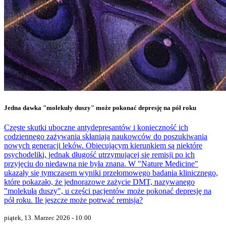
Jedna dawka "molekuły duszy" może pokonać depresję na pół roku
Częste skutki uboczne antydepresantów i konieczność ich
codziennego zażywania skłaniają naukowców do poszukiwania
nowych generacji leków. Obiecującym kierunkiem są niektóre
psychodeliki, jednak długość utrzymującej się remisji po ich
przyjęciu do niedawna nie była znana. W "Nature Medicine"
ukazały się tymczasem wyniki przełomowego badania klinicznego,
które pokazało, że jednorazowe zażycie DMT, nazywanego
"molekułą duszy", u części pacjentów może pokonać depresję na
pół roku. Ile jeszcze może potrwać remisja?
piątek, 13. Marzec 2026 - 10:00