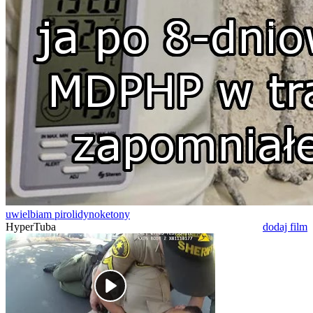
uwielbiam pirolidynoketony
HyperTuba
dodaj film