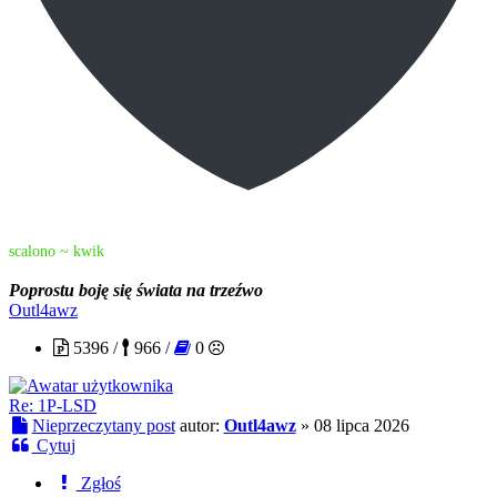
scalono ~ kwik
pytasz się dlaczego biorę?
Poprostu boję się świata na trzeźwo
Outl4awz
5396 /
966 /
0
Re: 1P-LSD
Nieprzeczytany post
autor:
Outl4awz
»
08 lipca 2026
Cytuj
Zgłoś