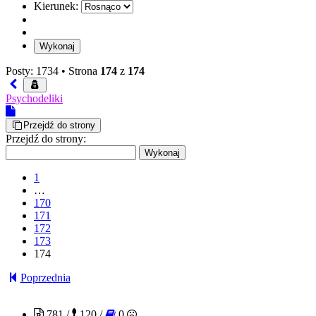
Kierunek:
Posty: 1734 •
Strona
174
z
174
Psychodeliki
Przejdź do strony
Przejdź do strony:
1
…
170
171
172
173
174
Poprzednia
mj2086
781 /
120 /
0