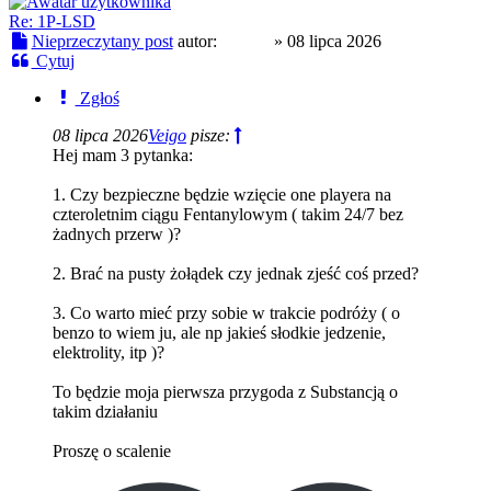
Re: 1P-LSD
Nieprzeczytany post
autor:
Czoug
»
08 lipca 2026
Cytuj
Zgłoś
08 lipca 2026
Veigo
pisze:
Hej mam 3 pytanka:
1. Czy bezpieczne będzie wzięcie one playera na
czteroletnim ciągu Fentanylowym ( takim 24/7 bez
żadnych przerw )?
2. Brać na pusty żołądek czy jednak zjeść coś przed?
3. Co warto mieć przy sobie w trakcie podróży ( o
benzo to wiem ju, ale np jakieś słodkie jedzenie,
elektrolity, itp )?
To będzie moja pierwsza przygoda z Substancją o
takim działaniu
Proszę o scalenie