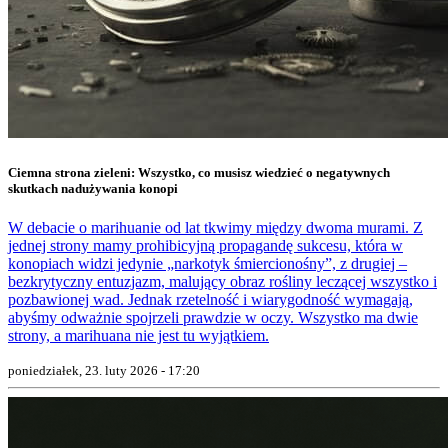
Ciemna strona zieleni: Wszystko, co musisz wiedzieć o negatywnych
skutkach nadużywania konopi
W debacie o marihuanie od lat tkwimy między dwoma murami. Z
jednej strony mamy prohibicyjną propagandę sukcesu, która w
konopiach widzi jedynie „narkotyk śmiercionośny”, z drugiej –
bezkrytyczny entuzjazm, malujący obraz rośliny leczącej wszystko i
pozbawionej wad. Jednak rzetelność i wiarygodność wymagają,
abyśmy odważnie spojrzeli prawdzie w oczy. Wszystko ma dwie
strony, a marihuana nie jest tu wyjątkiem.
poniedziałek, 23. luty 2026 - 17:20