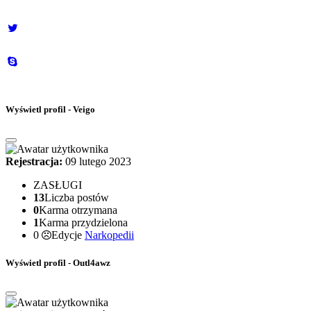
Wyświetl profil - Veigo
Rejestracja:
09 lutego 2023
ZASŁUGI
13
Liczba postów
0
Karma otrzymana
1
Karma przydzielona
0
Edycje
Narkopedii
Wyświetl profil - Outl4awz