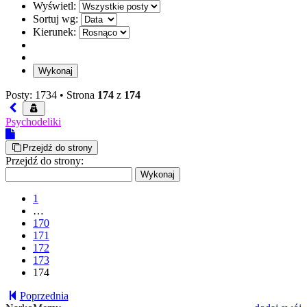
Wyświetl:
Sortuj wg:
Kierunek:
Posty: 1734 •
Strona
174
z
174
Psychodeliki
Przejdź do strony
Przejdź do strony:
1
…
170
171
172
173
174
Poprzednia