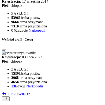
Rejestracja:
17 września 2014
Płeć:
chłopak
ZASŁUGI
5396
Liczba postów
966
Karma otrzymana
731
Karma przydzielona
0
Edycje
Narkopedii
Wyświetl profil - Czoug
Rejestracja:
03 lipca 2023
Płeć:
chłopak
ZASŁUGI
1539
Liczba postów
396
Karma otrzymana
465
Karma przydzielona
13
Edycje
Narkopedii
ODPOWIEDZ