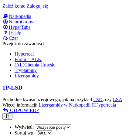
Załóż konto
Zaloguj się
Narkopedia
NeuroGroove
HyperTuba
[H]elp
Czat
Przejdź do zawartości
Hyperreal
Forum TALK
(AL)Chemia Umysłu
Tryptaminy
Lizergamidy
1P-LSD
Pochodne kwasu lizergowego, jak na przykład
LSD
, czy
LSA
.
Więcej informacji:
Lizergamidy w Narkopedii [H]yperreala
ODPOWIEDZ
Wyświetl:
Sortuj wg: