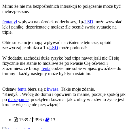
Mimo że nie ma bezpośrednich interakcji to połączenie może być
niebezpieczne.
fentanyl
wplywa na ośrodek oddechowy, 1p-
LSD
może wywołać
lęk i panikę, dezorientację możesz źle ocenić swoją sytuację na
tripie.
Obie substancje mogą wpływać na ciśnienie tętnicze, opioid
zazwyczaj je obniża a 1p-
LSD
może podnosić.
W dodatku zachodzi duże ryzyko bad tripa nawet jesli nic Ci się
fizycznie nie stanie to możliwe że po kwasie Cię oświeci i
zrozumiesz że biorąc
fenta
codziennie sobie wbijasz gwoździe do
trumny i każdy następny może być tym ostatnim.
Odstaw
fenta
bierz się z
kwasa
. Takie moje zdanie.
"Kiedyś... Wrócę do domu i opowiem to mamie, poczuje spokój jak
po
diazepamie
, przeżyłem koszmar jak z ulicy wiązów to życie jest
kruche więc się nie przywiązuj"
Czoug
1539 /
396 /
13