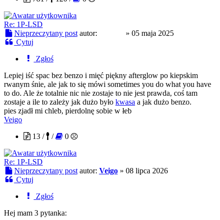
Re: 1P-LSD
Nieprzeczytany post
autor:
mj2086
»
05 maja 2025
Cytuj
Zgłoś
Lepiej iść spac bez benzo i mięć piękny afterglow po kiepskim
rwanym śnie, ale jak to się mówi sometimes you do what you have
to do. Ale że totalnie nic nie zostaje to nie jest prawda, coś tam
zostaje a ile to zależy jak dużo było
kwasa
a jak dużo benzo.
pies zjadł mi chleb, pierdolnę sobie w łeb
Veigo
13 /
/
0
Re: 1P-LSD
Nieprzeczytany post
autor:
Veigo
»
08 lipca 2026
Cytuj
Zgłoś
Hej mam 3 pytanka: