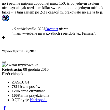
no i pewnie najprawdopodniej masz 150, ja po jednym czułem
niedosyt ale jak rozdałem kilku świeżakom to po jednym mieli ok
fazke - ja tam żarłem po 2-3 i czegoś mi brakowało no ale ja to ja
16 października 2023
Stteetart
pisze:
"mam wyjebane na wszystkich i pierdole też Famasa".
Wyświetl profil - mj2086
Rejestracja:
08 grudnia 2016
Płeć:
chłopak
ZASŁUGI
781
Liczba postów
120
Karma otrzymana
100
Karma przydzielona
0
Edycje
Narkopedii