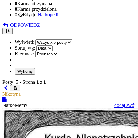
0
Karma otrzymana
0
Karma przydzielona
0
Edycje
Narkopedii
ODPOWIEDZ
Wyświetl:
Sortuj wg:
Kierunek:
Posty: 5 •
Strona
1
z
1
Nikotyna
NarkoMemy
dodaj swój