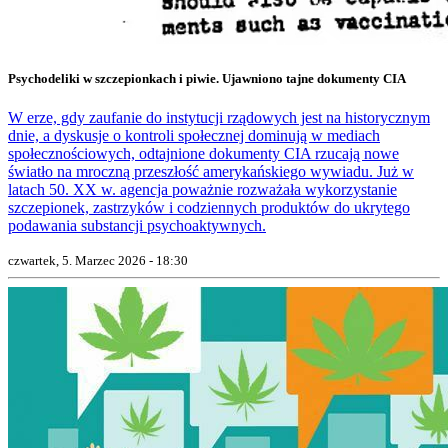
Psychodeliki w szczepionkach i piwie. Ujawniono tajne dokumenty CIA
W erze, gdy zaufanie do instytucji rządowych jest na historycznym
dnie, a dyskusje o kontroli społecznej dominują w mediach
społecznościowych, odtajnione dokumenty CIA rzucają nowe
światło na mroczną przeszłość amerykańskiego wywiadu. Już w
latach 50. XX w. agencja poważnie rozważała wykorzystanie
szczepionek, zastrzyków i codziennych produktów do ukrytego
podawania substancji psychoaktywnych.
czwartek, 5. Marzec 2026 - 18:30