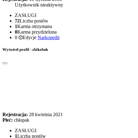
Użytkownik nieaktywny
ZASŁUGI
72
Liczba postów
1
Karma otrzymana
0
Karma przydzielona
0
Edycje
Narkopedii
Wyświetl profil - zbikzbuk
Rejestracja:
28 kwietnia 2021
Płeć:
chłopak
ZASŁUGI
1
Liczba postów