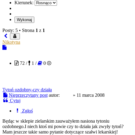
Kierunek:
Posty: 5 •
Strona
1
z
1
Nikotyna
Logu
72 /
1 /
0
Tytoń ozdobny-czy działa
Nieprzeczytany post
autor:
Logu
»
11 marca 2008
Cytuj
Zgłoś
Będąc w sklepie zielarskim zauważyłem nasiona tytoniu
ozdobnego.I niech ktoś mi powie czy to działa jak zwyły tytoń?
Mam jeszcze takie samo pytanie dotyczące szałwi lekarskiej!