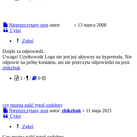
Nieprzeczytany post
autor:
Logu
»
13 marca 2008
Cytuj
Zgłoś
Dzięki za odpowiedz.
Uwaga! Użytkownik Logu nie jest już aktywny na hyperrealu. Nie
odpowie na próbę kontaktu, ani nie przeczyta odpowiedzi na post.
zbikzbuk
1 /
/
0
czy można palić tytoń ozdobny
Nieprzeczytany post
autor:
zbikzbuk
»
11 maja 2021
Cytuj
Zgłoś
Czy można palić tytoń ozdobny.