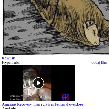
Kawusia
HyperTuba
dodaj film
Amazing Recovery, man survives Fentanyl overdose
Artykuły