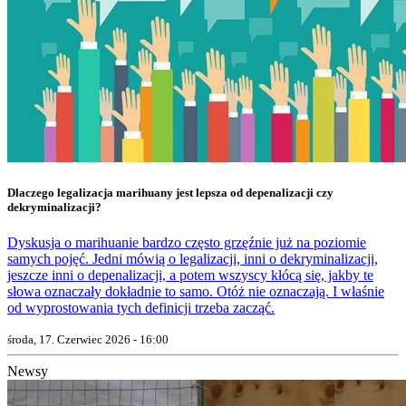
Dlaczego legalizacja marihuany jest lepsza od depenalizacji czy
dekryminalizacji?
Dyskusja o marihuanie bardzo często grzęźnie już na poziomie
samych pojęć. Jedni mówią o legalizacji, inni o dekryminalizacji,
jeszcze inni o depenalizacji, a potem wszyscy kłócą się, jakby te
słowa oznaczały dokładnie to samo. Otóż nie oznaczają. I właśnie
od wyprostowania tych definicji trzeba zacząć.
środa, 17. Czerwiec 2026 - 16:00
Newsy