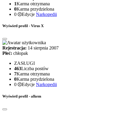
1
Karma otrzymana
0
Karma przydzielona
0
Edycje
Narkopedii
Wyświetl profil - Virus X
Rejestracja:
14 sierpnia 2007
Płeć:
chłopak
ZASŁUGI
463
Liczba postów
7
Karma otrzymana
0
Karma przydzielona
0
Edycje
Narkopedii
Wyświetl profil - alkem