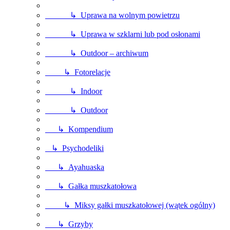
↳ Uprawa na wolnym powietrzu
↳ Uprawa w szklarni lub pod osłonami
↳ Outdoor – archiwum
↳ Fotorelacje
↳ Indoor
↳ Outdoor
↳ Kompendium
↳ Psychodeliki
↳ Ayahuaska
↳ Gałka muszkatołowa
↳ Miksy gałki muszkatołowej (wątek ogólny)
↳ Grzyby