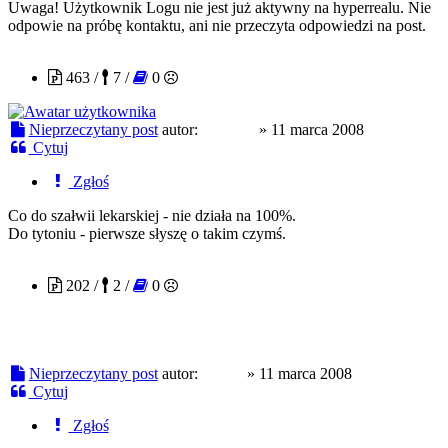
Uwaga! Użytkownik Logu nie jest już aktywny na hyperrealu. Nie
odpowie na próbę kontaktu, ani nie przeczyta odpowiedzi na post.
Virus X
463 /
7 /
0
Nieprzeczytany post
autor:
Virus X
»
11 marca 2008
Cytuj
Zgłoś
Co do szałwii lekarskiej - nie działa na 100%.
Do tytoniu - pierwsze słyszę o takim czymś.
alkem
202 /
2 /
0
Nieprzeczytany post
autor:
alkem
»
11 marca 2008
Cytuj
Zgłoś