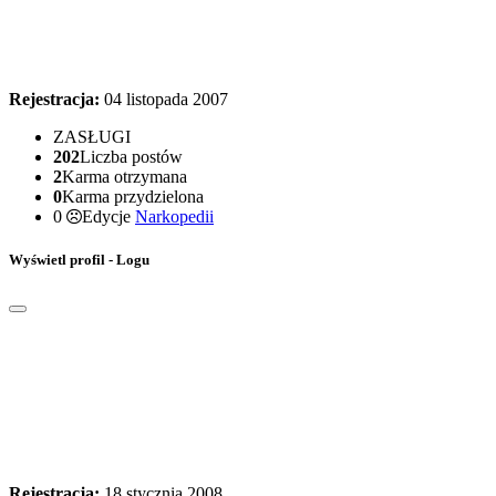
Rejestracja:
04 listopada 2007
ZASŁUGI
202
Liczba postów
2
Karma otrzymana
0
Karma przydzielona
0
Edycje
Narkopedii
Wyświetl profil - Logu
Rejestracja:
18 stycznia 2008