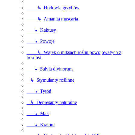
↳ Hodowla grzybów
↳ Amanita muscaria
↳ Kaktusy
↳ Powoje
↳ Wątek o miksach roślin powojowatych z
in.subst.
↳ Salvia divinorum
↳ Stymulanty roślinne
↳ Tytoń
↳ Depresanty naturalne
↳ Mak
↳ Kratom