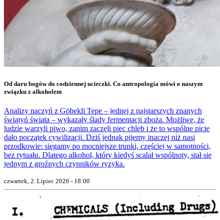
Od daru bogów do codziennej ucieczki. Co antropologia mówi o naszym
związku z alkoholem
Analizy naczyń z Göbekli Tepe – jednej z najstarszych znanych
świątyń świata – wykazały ślady fermentacji zboża. Możliwe, że
ludzie warzyli piwo, zanim zaczęli piec chleb i że to wspólne picie
dało początek cywilizacji. Dziś jednak pijemy inaczej niż nasi
przodkowie: sięgamy po mocniejsze trunki, częściej w samotności,
bez rytuału. Dlatego alkohol, który kiedyś scalał wspólnoty, stał się
jednym z groźnych czynników ryzyka.
czwartek, 2. Lipiec 2026 - 18:00