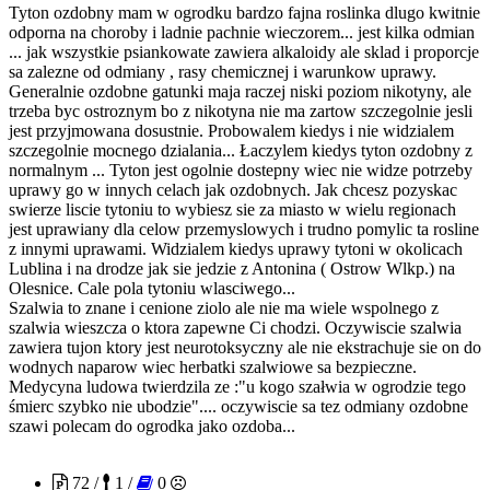
Tyton ozdobny mam w ogrodku bardzo fajna roslinka dlugo kwitnie
odporna na choroby i ladnie pachnie wieczorem... jest kilka odmian
... jak wszystkie psiankowate zawiera alkaloidy ale sklad i proporcje
sa zalezne od odmiany , rasy chemicznej i warunkow uprawy.
Generalnie ozdobne gatunki maja raczej niski poziom nikotyny, ale
trzeba byc ostroznym bo z nikotyna nie ma zartow szczegolnie jesli
jest przyjmowana dosustnie. Probowalem kiedys i nie widzialem
szczegolnie mocnego dzialania... Łaczylem kiedys tyton ozdobny z
normalnym ... Tyton jest ogolnie dostepny wiec nie widze potrzeby
uprawy go w innych celach jak ozdobnych. Jak chcesz pozyskac
swierze liscie tytoniu to wybiesz sie za miasto w wielu regionach
jest uprawiany dla celow przemyslowych i trudno pomylic ta rosline
z innymi uprawami. Widzialem kiedys uprawy tytoni w okolicach
Lublina i na drodze jak sie jedzie z Antonina ( Ostrow Wlkp.) na
Olesnice. Cale pola tytoniu wlasciwego...
Szalwia to znane i cenione ziolo ale nie ma wiele wspolnego z
szalwia wieszcza o ktora zapewne Ci chodzi. Oczywiscie szalwia
zawiera tujon ktory jest neurotoksyczny ale nie ekstrachuje sie on do
wodnych naparow wiec herbatki szalwiowe sa bezpieczne.
Medycyna ludowa twierdzila ze :"u kogo szałwia w ogrodzie tego
śmierc szybko nie ubodzie".... oczywiscie sa tez odmiany ozdobne
szawi polecam do ogrodka jako ozdoba...
Logu
72 /
1 /
0