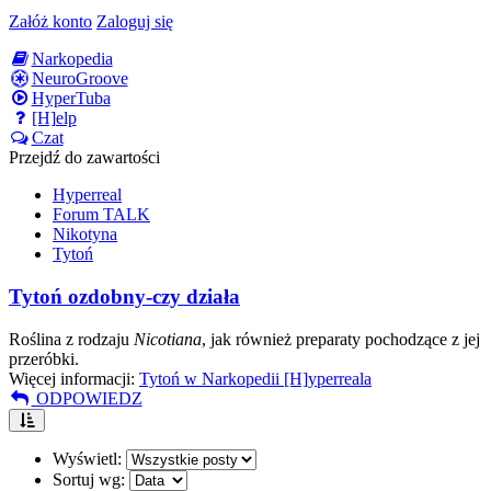
Załóż konto
Zaloguj się
Narkopedia
NeuroGroove
HyperTuba
[H]elp
Czat
Przejdź do zawartości
Hyperreal
Forum TALK
Nikotyna
Tytoń
Tytoń ozdobny-czy działa
Roślina z rodzaju
Nicotiana
, jak również preparaty pochodzące z jej
przeróbki.
Więcej informacji:
Tytoń w Narkopedii [H]yperreala
ODPOWIEDZ
Wyświetl:
Sortuj wg: