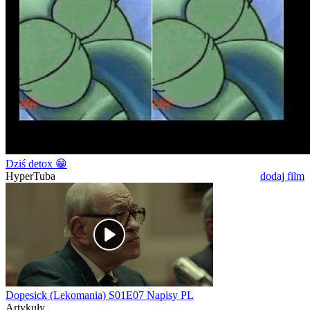
Dziś detox 😁
HyperTuba
dodaj film
Dopesick (Lekomania) S01E07 Napisy PL
Artykuły