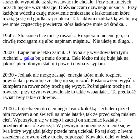
strasznie wygodnie aż się wstawać nie chciało. Przy zamkniętych
oczach piękne wizualizacje. Doświadczam dziwnego uczucia - Przy
każdym wdechu czuję mrowienie zmieszane z łaskotaniem które
rozciąga się od gardła aż po płuca. Tak jakbym czuł każdą wlatującą
we mnie cząsteczkę powietrza która łaskocze mnie od środka...
19:45 - Strasznie chce mi się ruszać... Rozpiera mnie energia, co
chwilę rozciągam się albo napinam mięśnie... Nie uleżę tu długo...
20:00 - Łapie mnie lekki zamuł... Chyba się wyładowałem tymi
ruchami...
gałka
buja mnie do snu. Całe łózko mi się buja jak na
jakimś pierdolonym statku i powoli chyba zasypiam.
20:30 - Jednak nie mogę zasnąć, energia która mnie rozpiera
powróciła i powoduje że chcę mi się ruszać. Postanowiłem wyjść z
kumplem na rower żeby trochę się wyżyć. Pośmigałem trochę na
rowerze, przy czym wydawało się to takie wspaniałe... Ta prędkość
i wiatr były takie cudowne...
21:00 - Pojechałem do ciemnego lasu z koleżką. Jechałem przed
nim rowerem a on świecił na mnie latarką tak że przed sobą miałem
cień. Wpatrzyłem się w niego i zaczął on zmieniać kształty i
przybierał postać zwierząt. W pewnym momencie zamienił się w
lwa który wyglądał jakby przede mną uciekał. Po tej akcji z lwem
zszedłem z roweru żeby trochę odpocząć. Kawałek dalej w lesie z