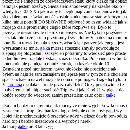
przeżycie Pamiętam że doświadczyłem stanu który ciężko mi opisać
teraz jak jestem trzeźwy. Siedziałem znodowany na krześle około
wtedy była 02:XX i jak mamy te ciepło nagrzanie kodeinowe to jak
siedziałem moje świadomość zostało zmieniona w stan w którym na
kilka minut potrafił DOSŁOWNIE odpłynąć po czym widzieć jak z
mojego ciała promieniuje ciepło które rozpływa się. Było to
przeżycie niesamowite i bardzo intensywne. Nie było to przyśniecie
lecz tak mimo że jestem przytomny i świadomy że patrze na monitor
potrafiłem urwał kontakt z rzeczywistością i patrzeć jak enegia jest
wyrzucana ze mnie.
gałka
miesza strasznie zmysły powodują że
zlepiają się błogostan i szczęście i potrafimy to wiedzieć jako proste
jedno liniowe fraktale tryskają z nas od środka. Pojebane to w huj Ja
potem nic nie pamiętam obudziłem się na krześle około 10.
Zasnąłem przed monitorem nawet nie łóżko nie pościelone tak
byłem na haju że sam zasnąłem najlepsze jest w tym że nie chciałem
spać słuchałem nawet muzy ale i ona nie pomogła. Tragedią było to
że
kodeina
działała na mnie przez cały dzień Oczy przekrwione i z
mały źrenicami i hiper suchość Trip trwał jakieś od 21 w piątek do
końća soboty do wieczoru zanim przestałem czuć opio i
gałkę
.
Dodam bardzo mocny mix tak mocny że mnie wyjebało w kosmos i
zasnąłem jak trup i był bardzo długo. Jedynie co to ilość
gałki
wy
lepiej nie przekraczajcie 6 orzechów gdyż większe dawki powodują
hard trip i bardzo niezdrowe dla wątroby i nerek.
Ja biorę
gałkę
od 3 lat i żyję.