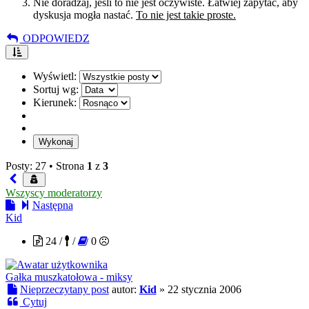
Nie doradzaj, jeśli to nie jest oczywiste. Łatwiej zapytać, aby
dyskusja mogła nastać.
To nie jest takie proste.
ODPOWIEDZ
Wyświetl:
Sortuj wg:
Kierunek:
Posty: 27 •
Strona
1
z
3
Wszyscy moderatorzy
Następna
Kid
24 /
/
0
Gałka muszkatołowa - miksy
Nieprzeczytany post
autor:
Kid
»
22 stycznia 2006
Cytuj