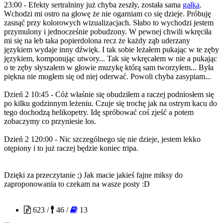
23:00 - Efekty sertralniny już chyba zeszły, została sama
gałka
.
Wchodzi mi ostro na głowę że nie ogarniam co się dzieje. Próbuję
zasnąć przy kolorowych wizualizacjach. Słabo to wychodzi jestem
przymulony i jednocześnie pobudzony. W pewnej chwili wkręciła
mi się na łeb taka popierdolona recz że każdy ząb uderzany
językiem wydaje inny dźwięk. I tak sobie leżałem pukając w te zęby
językiem, komponując utwory... Tak się wkręcałem w nie a pukając
o te zęby słyszałem w głowie muzykę którą sam tworzyłem... Była
piękna nie mogłem się od niej oderwać. Powoli chyba zasypiam...
Dzień 2 10:45 - Cóż właśnie się obudziłem a raczej podniosłem się
po kilku godzinnym leżeniu. Czuje się trochę jak na ostrym kacu do
tego dochodzą helikopetry. Idę spróbować coś zjeść a potem
zobaczymy co przyniesie los.
Dzień 2 120:00 - Nic szczególnego się nie dzieje, jestem lekko
otępiony i to już raczej będzie koniec tripa.
Dzięki za przeczytanie ;) Jak macie jakieś fajne miksy do
zaproponowania to czekam na wasze posty :D
PowerOfFlower
623 /
46 /
13