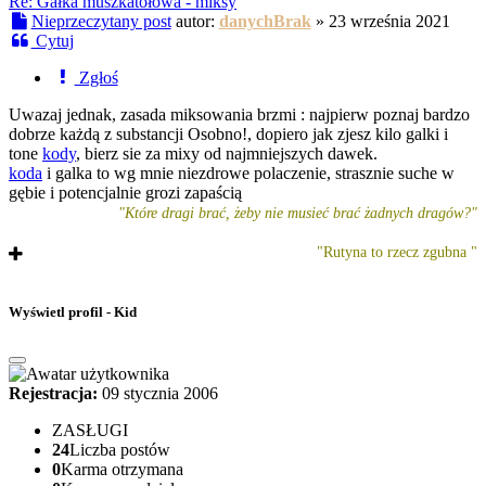
Re: Gałka muszkatołowa - miksy
Nieprzeczytany post
autor:
danychBrak
»
23 września 2021
Cytuj
Zgłoś
Uwazaj jednak, zasada miksowania brzmi : najpierw poznaj bardzo
dobrze każdą z substancji Osobno!, dopiero jak zjesz kilo galki i
tone
kody
, bierz sie za mixy od najmniejszych dawek.
koda
i galka to wg mnie niezdrowe polaczenie, strasznie suche w
gębie i potencjalnie grozi zapaścią
"Które dragi brać, żeby nie musieć brać żadnych dragów?"
"Rutyna to rzecz zgubna "
Wyświetl profil - Kid
Rejestracja:
09 stycznia 2006
ZASŁUGI
24
Liczba postów
0
Karma otrzymana