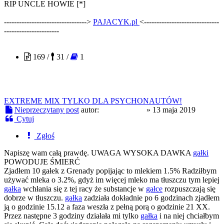
RIP UNCLE HOWIE [*]
--------------------------------->
PAJACYK.pl
<------------------------------
----------------------
Pakio161820
169 /
31 /
1
EXTREME MIX TYLKO DLA PSYCHONAUTÓW!
Nieprzeczytany post
autor:
Pakio161820
»
13 maja 2019
Cytuj
Zgłoś
Napiszę wam całą prawdę. UWAGA WYSOKA DAWKA
gałki
POWODUJE ŚMIERĆ
Zjadłem 10 gałek z Grenady popijając to mlekiem 1.5% Radziłbym
używać mleka o 3.2%, gdyż im więcej mleko ma tłuszczu tym lepiej
gałka
wchłania się z tej racy że substancje w
gałce
rozpuszczają się
dobrze w tłuszczu.
gałka
zadziała dokładnie po 6 godzinach zjadłem
ją o godzinie 15.12 a faza weszła z pełną porą o godzinie 21 XX.
Przez następne 3 godziny działała mi tylko
gałka
i na niej chciałbym