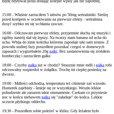
Będę edytował posta dodając kolejne wpisy jak nie zapomnę.
15:00 - Właśnie zarzuciłem 5 tabsów po 50mg sertralninki. Siedzę
przed kompem w oczekiwaniu na pierwsze efekty - sertralnina
dosyć szybko mi się wchłania zawsze.
16:00 - Odczuwam pierwsze efekty, przyjemnie słucha się muzyki i
ogólny nastrój stał się lepszy. Na twarzy mam banana od ucha do
ucha. Wbija do mnie koleżka któremu zapodaje taki sam zestaw. Z
powodu nudnej fazy poszedłem poszukać czegoś w domowych
zapasach i wygrzebałem 20g
gałki
. Bez zastanowienia się zrobiłem
bombeczkę i zarzuciłem gałke.
18:00 - Czyżby
gałka
już w chodzi? Strasznie mnie mdli i
gałka
robi
odczuwalny rozpierdol w żołądku. Trochę mi cieplej posiedzę na
dworze.
19:00 - Mdłości odchodzą, temperatura też ciśnienie zaś wzrosło.
Humorek zajebisty - śmieje się ze wszystkiego. Weszło lekkie
pobudzenie ale zarazem takie otumanienie. Czekam co przyniesie
noc w końcu niebawem
gałka
się "załaduje" do końca. Lekkie
uczucie płytkiego oddechu.
19:30 - Poszedłem sobie poleżeć w łóżku. Gdy leżałem było