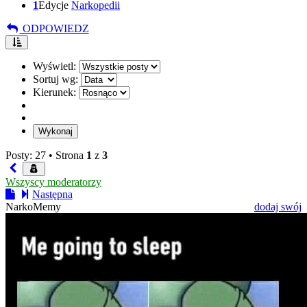
1
Edycje
Narkopedii
ODPOWIEDZ
Wyświetl:
Sortuj wg:
Kierunek:
Posty: 27 •
Strona
1
z
3
Wszyscy moderatorzy
Następna
NarkoMemy
dodaj swój