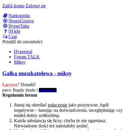
Załóż konto
Zaloguj się
Narkopedia
NeuroGroove
HyperTuba
[H]elp
Czat
Przejdź do zawartości
Hyperreal
Forum TALK
Miksy
Gałka muszkatołowa - miksy
Łączysz?
Doradź!
patrz: Reguły działu i
Spis treści
Regulamin forum
Staraj się określać
połączenie
jako pozytywne, bądź
negatywne – bazując na doświadczeniu, uwzględniając czy
miałeś dobry
set&setting
.
Każda substancja się liczy, chyba że nie ogarniasz.
Niewiadome ilości też należałoby podać.