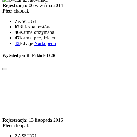
Rejestracja:
06 września 2014
Płeć:
chłopak
ZASŁUGI
623
Liczba postów
46
Karma otrzymana
47
Karma przydzielona
13
Edycje
Narkopedii
Wyświetl profil - Pakio161820
Rejestracja:
13 listopada 2016
Płeć:
chłopak
ZASŁUGI