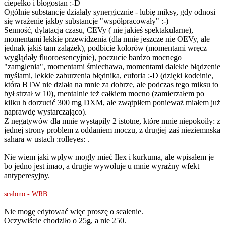
ciepełko i błogostan :-D
Ogólnie substancje działały synergicznie - lubię miksy, gdy odnosi
się wrażenie jakby substancje "współpracowały" :-)
Senność, dylatacja czasu, CEVy ( nie jakieś spektakularne),
momentami lekkie przewidzenia (dla mnie jeszcze nie OEVy, ale
jednak jakiś tam zalążek), podbicie kolorów (momentami wręcz
wyglądały fluoroesencyjnie), poczucie bardzo mocnego
"zamglenia", momentami śmiechawa, momentami dalekie błądzenie
myślami, lekkie zaburzenia błędnika, euforia :-D (dzięki kodeinie,
która BTW nie działa na mnie za dobrze, ale podczas tego miksu to
był strzał w 10), mentalnie też całkiem mocno (zamierzałem po
kilku h dorzucić 300 mg DXM, ale zwątpiłem ponieważ miałem już
naprawdę wystarczająco).
Z negatywów dla mnie wystąpiły 2 istotne, które mnie niepokoiły: z
jednej strony problem z oddaniem moczu, z drugiej zaś nieziemnska
sahara w ustach :rolleyes: .
Nie wiem jaki wpływ mogły mieć Ilex i kurkuma, ale wpisałem je
bo jedno jest imao, a drugie wywołuje u mnie wyraźny wfekt
antyperesyjny.
scalono - WRB
Nie mogę edytować więc proszę o scalenie.
Oczywiście chodziło o 25g, a nie 250.