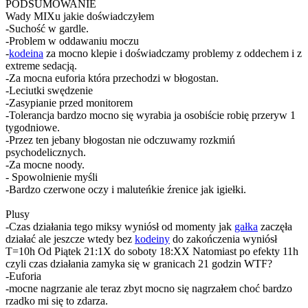
PODSUMOWANIE
Wady MIXu jakie doświadczyłem
-Suchość w gardle.
-Problem w oddawaniu moczu
-
kodeina
za mocno klepie i doświadczamy problemy z oddechem i z
extreme sedacją.
-Za mocna euforia która przechodzi w błogostan.
-Leciutki swędzenie
-Zasypianie przed monitorem
-Tolerancja bardzo mocno się wyrabia ja osobiście robię przeryw 1
tygodniowe.
-Przez ten jebany błogostan nie odczuwamy rozkmiń
psychodelicznych.
-Za mocne noody.
- Spowolnienie myśli
-Bardzo czerwone oczy i maluteńkie źrenice jak igiełki.
Plusy
-Czas działania tego miksy wyniósł od momenty jak
gałka
zaczęła
działać ale jeszcze wtedy bez
kodeiny
do zakończenia wyniósł
T=10h Od Piątek 21:1X do soboty 18:XX Natomiast po efekty 11h
czyli czas działania zamyka się w granicach 21 godzin WTF?
-Euforia
-mocne nagrzanie ale teraz zbyt mocno się nagrzałem choć bardzo
rzadko mi się to zdarza.