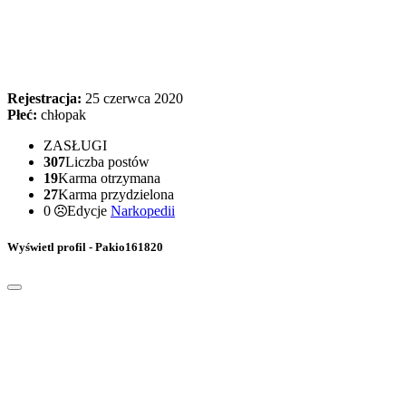
Rejestracja:
25 czerwca 2020
Płeć:
chłopak
ZASŁUGI
307
Liczba postów
19
Karma otrzymana
27
Karma przydzielona
0
Edycje
Narkopedii
Wyświetl profil - Pakio161820