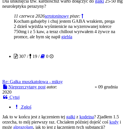
Dla uniknięcia tzw. kardioschiz warto dołączyć do
gałki
25-50 mg
neuroleptyku perazyny?
11 czerwca 2026
serotoninowy
pisze:
Kocham gabajeby i chuj jestem GABA wrakiem, prega
2 dzień wjeżdża wyśmienicie na wyzerowanej tolerce
750mg i z 5 kaw, a teraz chillout wyrwałem 4 żywce na
promce, ale bym się napił
giebla
StanislawZoneLol
307 /
19 /
0
Re: Gałka muszkatołowa - miksy
Nieprzeczytany post
autor:
StanislawZoneLol
»
09 grudnia
2020
Cytuj
Zgłoś
Jak to w końcu jest z łączeniem tej
gałki
z
kodeina
? Zjadłem 1.5
orzecha, to mój pierwszy raz. Chciałem później dojeść coś
kody
i
może
alprazolam
, jak to jest z łączeniem tych substancji?