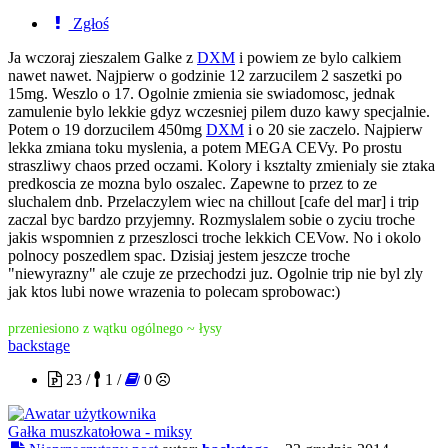
Zgłoś
Ja wczoraj zieszalem Galke z
DXM
i powiem ze bylo calkiem
nawet nawet. Najpierw o godzinie 12 zarzucilem 2 saszetki po
15mg. Weszlo o 17. Ogolnie zmienia sie swiadomosc, jednak
zamulenie bylo lekkie gdyz wczesniej pilem duzo kawy specjalnie.
Potem o 19 dorzucilem 450mg
DXM
i o 20 sie zaczelo. Najpierw
lekka zmiana toku myslenia, a potem MEGA CEVy. Po prostu
straszliwy chaos przed oczami. Kolory i ksztalty zmienialy sie ztaka
predkoscia ze mozna bylo oszalec. Zapewne to przez to ze
sluchalem dnb. Przelaczylem wiec na chillout [cafe del mar] i trip
zaczal byc bardzo przyjemny. Rozmyslalem sobie o zyciu troche
jakis wspomnien z przeszlosci troche lekkich CEVow. No i okolo
polnocy poszedlem spac. Dzisiaj jestem jeszcze troche
"niewyrazny" ale czuje ze przechodzi juz. Ogolnie trip nie byl zly
jak ktos lubi nowe wrazenia to polecam sprobowac:)
przeniesiono z wątku ogólnego ~ łysy
backstage
23 /
1 /
0
Gałka muszkatołowa - miksy