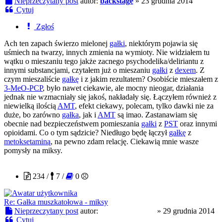
Nieprzeczytany post
autor:
backstage
»
23 grudnia 2014
Cytuj
Zgłoś
Ach ten zapach świerzo mielonej
gałki
, niektórym pojawia się
uśmiech na twarzy, innych zmienia na wymioty. Nie widziałem tu
wątku o mieszaniu tego jakże zacnego psychodelika/deliriantu z
innymi substancjami, czytałem już o mieszaniu
gałki
z
dexem
. Z
czym mieszaliście
gałkę
i z jakim rezultatem? Osobiście mieszałem z
3-MeO-PCP
, było nawet ciekawie, ale mocny nieogar, działania
jednak nie wzmacniały się jakoś, nakładały się. Łączyłem również z
niewielką ilością
AMT
, efekt ciekawy, polecam, tylko dawki nie za
duże, bo zarówno
gałka
, jak i
AMT
są imao. Zastanawiam się
obecnie nad bezpieczeństwem pomieszania
gałki
z
PST
oraz innymi
opioidami. Co o tym sądzicie? Niedługo będę łączył
gałkę
z
metoksetaminą
, na pewno zdam relację. Ciekawią mnie wasze
pomysły na miksy.
TommyHilfiger7
234 /
7 /
0
Re: Gałka muszkatołowa - miksy
Nieprzeczytany post
autor:
TommyHilfiger7
»
29 grudnia 2014
Cytuj