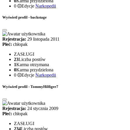
0
Karma przydzielona
0
Edycje
Narkopedii
Wyświetl profil - backstage
Rejestracja:
29 listopada 2011
Płeć:
chłopak
ZASŁUGI
23
Liczba postów
1
Karma otrzymana
0
Karma przydzielona
0
Edycje
Narkopedii
Wyświetl profil - TommyHilfiger7
Rejestracja:
24 stycznia 2009
Płeć:
chłopak
ZASŁUGI
234
Liczba postów