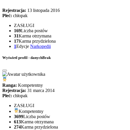
Rejestracja:
13 listopada 2016
Płeć:
chłopak
ZASŁUGI
169
Liczba postów
31
Karma otrzymana
17
Karma przydzielona
1
Edycje
Narkopedii
Wyświetl profil - danychBrak
Ranga:
Kompetentny
Rejestracja:
31 marca 2014
Płeć:
chłopak
ZASŁUGI
Kompetentny
3699
Liczba postów
613
Karma otrzymana
274
Karma przydzielona