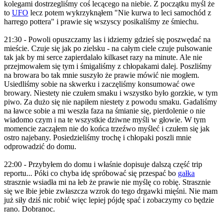
kolegami dostrzegliśmy coś lecącego na niebie. Z początku myśl że
to
UFO
lecz potem wykrzyknąłem "Nie kurwa to leci samochód z
harrego pottera" i prawie się wszyscy posikaliśmy ze śmiechu.
21:30 - Powoli opuszczamy las i idziemy gdzieś się poszwędać na
mieście. Czuje się jak po zielsku - na całym ciele czuje pulsowanie
tak jak by mi serce zapierdalało kilkaset razy na minute. Ale nie
przejmowałem się tym i śmigaliśmy z chłopakami dalej. Poszliśmy
na browara bo tak mnie suszyło że prawie mówić nie mogłem.
Usiedliśmy sobie na skwerku i zaczęliśmy konsumować owe
browary. Niestety nie czułem smaku i wszystko było gorzkie, w tym
piwo. Za dużo się nie napiłem niestety z powodu smaku. Gadaliśmy
na ławce sobie a mi weszła faza na śmianie się, pierdolenie o nie
wiadomo czym i na te wszystkie dziwne myśli w głowie. W tym
momencie zacząłem nie do końca trzeźwo myśleć i czułem się jak
ostro najebany. Posiedzieliśmy trochę i chłopaki poszli mnie
odprowadzić do domu.
22:00 - Przybyłem do domu i właśnie dopisuje dalszą część trip
reportu... Póki co chyba idę spróbować się przespać bo
gałka
strasznie wsiadła mi na łeb że prawie nie myślę co robię. Strasznie
się we łbie jebie zwłaszcza wzrok do tego drgawki mięśni. Nie mam
już siły dziś nic robić więc lepiej pójdę spać i zobaczymy co będzie
rano. Dobranoc.