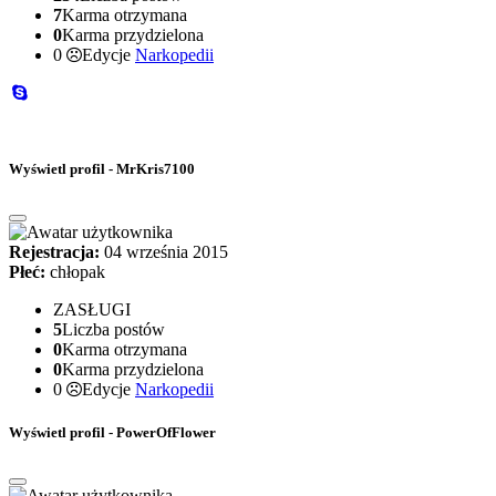
7
Karma otrzymana
0
Karma przydzielona
0
Edycje
Narkopedii
Wyświetl profil - MrKris7100
Rejestracja:
04 września 2015
Płeć:
chłopak
ZASŁUGI
5
Liczba postów
0
Karma otrzymana
0
Karma przydzielona
0
Edycje
Narkopedii
Wyświetl profil - PowerOfFlower