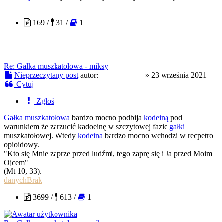
Pakio161820
169 /
31 /
1
Re: Gałka muszkatołowa - miksy
Nieprzeczytany post
autor:
Pakio161820
»
23 września 2021
Cytuj
Zgłoś
Gałka muszkatołowa
bardzo mocno podbija
kodeiną
pod
warunkiem że zarzucić kadoeinę w szczytowej fazie
gałki
muszkatołowej. Wtedy
kodeina
bardzo mocno wchodzi w recpetro
opioidowy.
"Kto się Mnie zaprze przed ludźmi, tego zaprę się i Ja przed Moim
Ojcem"
(Mt 10, 33).
danychBrak
3699 /
613 /
1