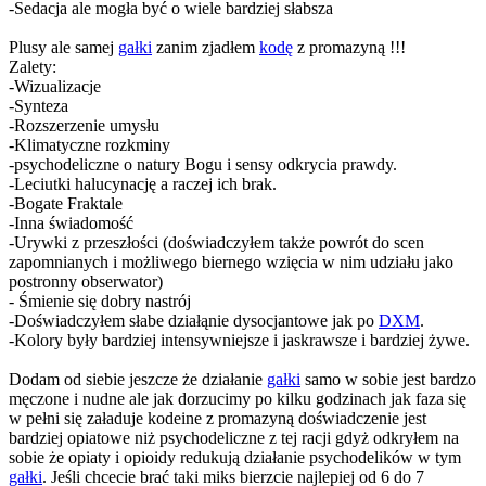
-Sedacja ale mogła być o wiele bardziej słabsza
Plusy ale samej
gałki
zanim zjadłem
kodę
z promazyną !!!
Zalety:
-Wizualizacje
-Synteza
-Rozszerzenie umysłu
-Klimatyczne rozkminy
-psychodeliczne o natury Bogu i sensy odkrycia prawdy.
-Leciutki halucynację a raczej ich brak.
-Bogate Fraktale
-Inna świadomość
-Urywki z przeszłości (doświadczyłem także powrót do scen
zapomnianych i możliwego biernego wzięcia w nim udziału jako
postronny obserwator)
- Śmienie się dobry nastrój
-Doświadczyłem słabe działąnie dysocjantowe jak po
DXM
.
-Kolory były bardziej intensywniejsze i jaskrawsze i bardziej żywe.
Dodam od siebie jeszcze że działanie
gałki
samo w sobie jest bardzo
męczone i nudne ale jak dorzucimy po kilku godzinach jak faza się
w pełni się załaduje kodeine z promazyną doświadczenie jest
bardziej opiatowe niż psychodeliczne z tej racji gdyż odkryłem na
sobie że opiaty i opioidy redukują działanie psychodelików w tym
gałki
. Jeśli chcecie brać taki miks bierzcie najlepiej od 6 do 7