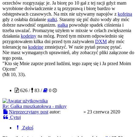
orzechów rozgryzając je. Ja biorę po 10 gał z tej racji gdyż mam
wyrobione doświadczenie z tą przyprawą i biorę bardzo w
odstępstwach czasowych. Na mix nie używamy napojów z
kofeiną
gdy z osłabia działanie
gałki
. Staramy się pić dużo wody aby móc
dobrze nawodnić organizm.
gałka
powoduje spadek ciśnienia i
trzeba uważać. Promazynę użyłem w mixsie w celach zwiększenia
działania
kodeiny
na mózg. Przed tym mixem odpowiednio się
przygotowałem kilka dni przed tym zażywałem
DXM
aby móc
tolerancję na
kodeinę
zmniejszyć. W razie pytań proszę pytać.
Nie masz wymaganych uprawnień, aby zobaczyć pliki załączone do
tego posta.
"Kto się Mnie zaprze przed ludźmi, tego zaprę się i Ja przed Moim
Ojcem"
(Mt 10, 33).
Baltimore
626 /
83 /
0
Re: Gałka muszkatołowa - miksy
Nieprzeczytany post
autor:
Baltimore
»
23 czerwca 2020
Cytuj
Zgłoś