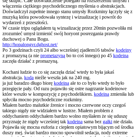
się skupić. Całe doświadczenie polegało na rozszerzeniu umysłu i
włączenia ciężkiego psychodelicznego myślenia o abstrakcjach.
Doświadczył zupełnie innego stanu umysły Rozkminy łączyły się z
muzyką która powodowała syntezę i wizualizację i powrót do
wydarzeń z przeszłości.
W czasie tripu oglądałem tą wizualizację przez 20min pozwoliła mi
zrozumieć umysł izmienić swój horyont posrezgania prawdy
duchowej o Panu Bogu.
http://hopalongvr.dghost.net/
Po 3 godzinach czyli 24 albo wcześniej zjadłem16 tabsów
kodeiny
z promazyną (a nie
prometazyną
bo to coś innego) po 45
kodeina
zaczęła działać z promazyną.
Kochani ludzie to co się zaczęła dziać wtedy to była jakaś
abstrakcja.
koda
nieźle weszła jak na 240 mg.
ja już baradzo długo biorę
kodeina
ale to co było wtedy to było
przegięcie pały. Od razu pojawiło się ostre nagrzanie kodeinowe
które weszło w kompozycję z psychodelikiem.
kodeina
zmieniła lub
spłyciła mocno psychodeliczne rozkminy.
Miałem bardzo malutkie źrenice i mocno czerwone oczy czegoś
takiego nigdy nie widziałem w lustrze. Miałem problem z
oddychaniem oddychałem bardzo wolno myślałem że się uduszę
przyznaję że nigdy wcześniej tak
kodeina
sama bez
gałki
nie działa.
Pojawiła się mocna euforia z ciepłem opiatowym bijącym od środka
duszy mej. świat bardzo mocno spowolnił sedacja, nody extreme