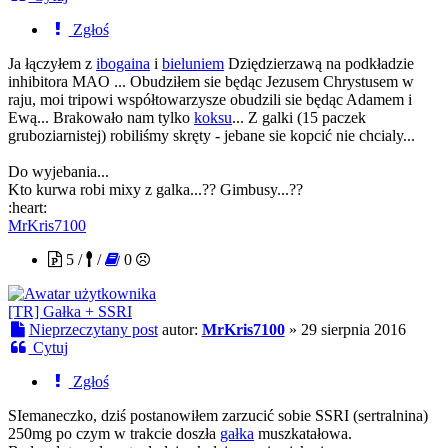
Zgłoś
Ja łączyłem z
ibogaina
i
bieluniem
Dziędzierzawą na podkładzie
inhibitora MAO ... Obudziłem sie będąc Jezusem Chrystusem w
raju, moi tripowi współtowarzysze obudzili sie będąc Adamem i
Ewą... Brakowało nam tylko
koksu
... Z galki (15 paczek
gruboziarnistej) robiliśmy skręty - jebane sie kopcić nie chcialy...
Do wyjebania...
Kto kurwa robi mixy z galka...?? Gimbusy...??
:heart:
MrKris7100
5 /
/
0
[TR] Gałka + SSRI
Nieprzeczytany post
autor:
MrKris7100
»
29 sierpnia 2016
Cytuj
Zgłoś
SIemaneczko, dziś postanowiłem zarzucić sobie SSRI (sertralnina)
250mg po czym w trakcie doszła
gałka
muszkatałowa.