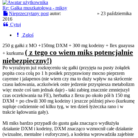
Re: Gałka muszkatołowa - miksy
Nieprzeczytany post
autor:
PowerOfFlower
»
23 października
2016
Cytuj
Zgłoś
250 g gałki z MO +150mg DXM + 300 mg kodeiny + Ilex guayusa
( z tego co wiem miks potencjalnie
+ kurkuma
niebezpieczny!)
Po wyraźnym już rozkręceniu się gałki (przyjęta na pusty żołądek
popita coca colą po 1 h posiłek przyprawiony mocno pieprzem
cayenne i jalapenos (nie wiem czy ma to duży wpływ na skrócenie
czasu ładowania, aczkolwiek ostre jedzenie przyspiesza metabolizm
więc może coś tam jednak daje) - taki zabieg znacznie zmniejszył
czas oczekiwania na FE), herbatka z Ilexu po około pół h 150 mg
DXM + po chwili 300 mg kodeiny i jeszcze później piwo (kurkumę
supluje codziennie od kilku tyg, w ten dzień łyżeczka rano i w
trakcie łądowania gały).
Mi miks bardzo przypadł do gustu gała znacząco wydłużyła
działanie DXM i kodeiny, DXM znacząco wzmocnił całe działanie
(wizualne, mentalne i euforyczne), a kodeina wprowadziła zajebiste