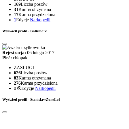
169
Liczba postów
31
Karma otrzymana
17
Karma przydzielona
1
Edycje
Narkopedii
Wyświetl profil - Baltimore
Rejestracja:
06 lutego 2017
Płeć:
chłopak
ZASŁUGI
626
Liczba postów
83
Karma otrzymana
276
Karma przydzielona
0
Edycje
Narkopedii
Wyświetl profil - StanislawZoneLol