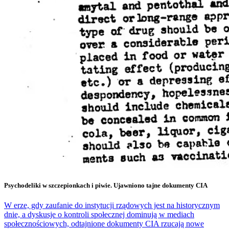
Psychodeliki w szczepionkach i piwie. Ujawniono tajne dokumenty CIA
W erze, gdy zaufanie do instytucji rządowych jest na historycznym
dnie, a dyskusje o kontroli społecznej dominują w mediach
społecznościowych, odtajnione dokumenty CIA rzucają nowe