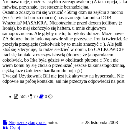
No masz racje, może za szybko zareagowałem ;) A taka opcja, jaka
mówisz, przyznaje, jest strasznie beznadziejna.
Ostatnio zdarzyło mi się wrzucić 450mg dxm na zejściu z mocno
(właściwie to bardzo mocno) nasączonego kartonika DOB.
Wrażenia? MASAKRA. Niepotrzebnie przed dexem jedliśmy (z
Ironią), bo niej skończyło się haftem, u mnie chujowym
samopoczuciem. Ale gdyby nie to, to byłoby dobrze. Może nawet
ZA dobrze, bo to było naprawde silne przeżycie. Ironia twierdzi, że
przeżyła przegięcie (cokolwiek by to miało znaczyć ;) ). Ale jeśli
ktoś się zdecyduje, to radze siedzieć w domu, bo CAŁKOWICIE
traci się kontakt z rzeczywistością (dobrze, że ja ogarniałem
cokolwiek, bo Irka była gdzieś w okolicach plutona ;) No i nie
wiem komu by się chciało przedłużać jeszcze kilkunastogodzinną,
ciężką faze (żołnierze hardkoru do boju ;) )
Uwaga! Użytkownik Bill nie jest już aktywny na hyperrealu. Nie
odpowie na próbę kontaktu, ani nie przeczyta odpowiedzi na post.
FreeOfMe
565 /
7 /
0
Nieprzeczytany post
autor:
FreeOfMe
»
28 listopada 2008
Cytuj