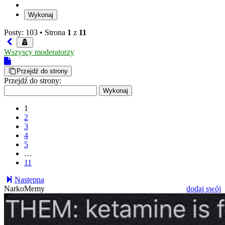
Posty: 103 •
Strona
1
z
11
Wszyscy moderatorzy
Przejdź do strony
Przejdź do strony:
1
2
3
4
5
…
11
Następna
NarkoMemy
dodaj swój