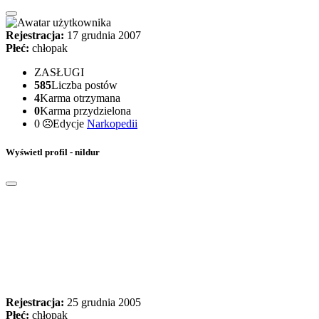
Rejestracja:
17 grudnia 2007
Płeć:
chłopak
ZASŁUGI
585
Liczba postów
4
Karma otrzymana
0
Karma przydzielona
0
Edycje
Narkopedii
Wyświetl profil - nildur
Rejestracja:
25 grudnia 2005
Płeć:
chłopak