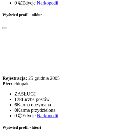
0
Edycje
Narkopedii
Wyświetl profil - nildur
Rejestracja:
25 grudnia 2005
Płeć:
chłopak
ZASŁUGI
178
Liczba postów
6
Karma otrzymana
0
Karma przydzielona
0
Edycje
Narkopedii
Wyświetl profil - hitori