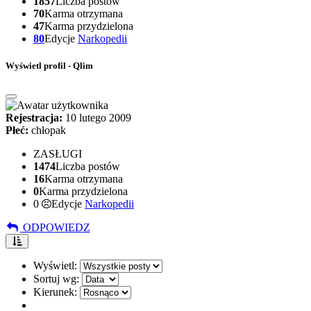
1857
Liczba postów
70
Karma otrzymana
47
Karma przydzielona
80
Edycje
Narkopedii
Wyświetl profil - Qlim
Rejestracja:
10 lutego 2009
Płeć:
chłopak
ZASŁUGI
1474
Liczba postów
16
Karma otrzymana
0
Karma przydzielona
0
Edycje
Narkopedii
ODPOWIEDZ
Wyświetl:
Sortuj wg:
Kierunek: