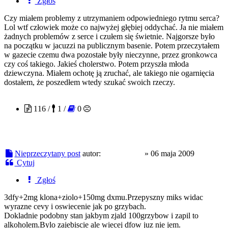
Zgłoś
Czy miałem problemy z utrzymaniem odpowiedniego rytmu serca?
Lol wtf człowiek może co najwyżej głębiej oddychać. Ja nie miałem
żadnych problemów z serce i czułem się świetnie. Najgorsze było
na początku w jacuzzi na publicznym basenie. Potem przeczytałem
w gazecie czemu dwa pozostałe były nieczynne, przez gronkowca
czy coś takiego. Jakieś cholerstwo. Potem przyszła młoda
dziewczyna. Miałem ochotę ją zruchać, ale takiego nie ogarnięcia
dostałem, że poszedłem wtedy szukać swoich rzeczy.
Lorazepam
116 /
1 /
0
Nieprzeczytany post
autor:
Lorazepam
»
06 maja 2009
Cytuj
Zgłoś
3dfy+2mg klona+ziolo+150mg dxmu.Przepyszny miks widac
wyrazne cevy i oswiecenie jak po grzybach.
Dokladnie podobny stan jakbym zjald 100grzybow i zapil to
alkoholem.Bylo zajebiscie ale wiecej dfow juz nie jem.