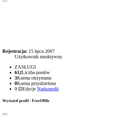
Rejestracja:
15 lipca 2007
Użytkownik nieaktywny
ZASŁUGI
612
Liczba postów
3
Karma otrzymana
0
Karma przydzielona
0
Edycje
Narkopedii
Wyświetl profil - FreeOfMe