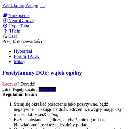
Załóż konto
Zaloguj się
Narkopedia
NeuroGroove
HyperTuba
[H]elp
Czat
Przejdź do zawartości
Hyperreal
Forum TALK
Miksy
Fenetylaminy DOx: wątek ogólny
Łączysz?
Doradź!
patrz: Reguły działu i
Spis treści
Regulamin forum
Staraj się określać
połączenie
jako pozytywne, bądź
negatywne – bazując na doświadczeniu, uwzględniając czy
miałeś dobry
set&setting
.
Każda substancja się liczy, chyba że nie ogarniasz.
Niewiadome ilości też należałoby podać.