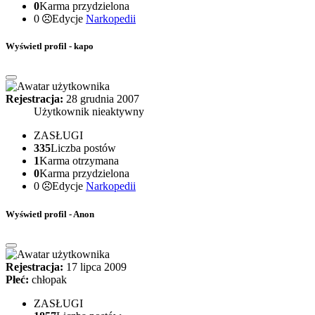
0
Karma przydzielona
0
Edycje
Narkopedii
Wyświetl profil - kapo
Rejestracja:
28 grudnia 2007
Użytkownik nieaktywny
ZASŁUGI
335
Liczba postów
1
Karma otrzymana
0
Karma przydzielona
0
Edycje
Narkopedii
Wyświetl profil - Anon
Rejestracja:
17 lipca 2009
Płeć:
chłopak
ZASŁUGI