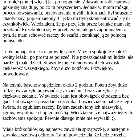
tu robię?) mniej więcej jak po poppersie. Zdawałem sobie sprawę
gdzie się znajduję, po co tu przyszedłem. Jednak w moim mózgu,
proces powstawania, przetwarzania myśli i informacji był strasznie
chaotyczny, popierdzielony. Ciężko mi było skoncentrować się na
czymkolwiek. Wiedziałem, że po przejściu przez bramkę mam się
przebrać. Rozebrałem się w przebieralni, ale już zapomniałem o
tym, że mam schować rzeczy do szafki i zamknąć ją za pomocą
bransoletki.
Teren aquaparku jest naprawdę spory. Można spokojnie znaleźć
wolny leżak i po prostu se poleżeć. Nie przeszkadzali mi ludzie, ale
bardziej małe dzieci. Strasznie mnie denerwował ich wrzask i
ciekawość wszystkiego. Zbyt dużo bodźców i dźwięków
powodowały.
Na terenie basenów spędziłem około 2 godzin. Potem zbyt dużo
rodziców zaczęło pojawiać się z dziećmi. Teraz zaczęło się
ciężkawe zadanie. W świecie saun jest obowiązek chodzenia bez
gaci. I obowiązek posiadania ręcznika. Powiedziałem babce z tego
świata, że zgubiłem rzeczy. Byłem zadziwiony ich niezwykłą
zgraną współpracą i uprzejmością. Wiedziałem, że najważniejsze to
zachowanie spokoju. Pewnie dlatego mnie nie wywalili :).
Miała krótkofalówkę, najpierw zawołała sprzątaczkę, a następnie
zawołała szefową ochrony. Ta mi powiedziała, że będzie trzeba