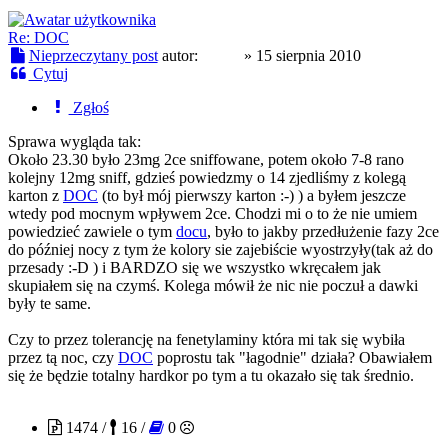
Re: DOC
Nieprzeczytany post
autor:
Anon
»
15 sierpnia 2010
Cytuj
Zgłoś
Sprawa wygląda tak:
Około 23.30 było 23mg 2ce sniffowane, potem około 7-8 rano
kolejny 12mg sniff, gdzieś powiedzmy o 14 zjedliśmy z kolegą
karton z
DOC
(to był mój pierwszy karton :-) ) a byłem jeszcze
wtedy pod mocnym wpływem 2ce. Chodzi mi o to że nie umiem
powiedzieć zawiele o tym
docu
, było to jakby przedłużenie fazy 2ce
do później nocy z tym że kolory sie zajebiście wyostrzyły(tak aż do
przesady :-D ) i BARDZO się we wszystko wkręcałem jak
skupiałem się na czymś. Kolega mówił że nic nie poczuł a dawki
były te same.
Czy to przez tolerancję na fenetylaminy która mi tak się wybiła
przez tą noc, czy
DOC
poprostu tak "łagodnie" działa? Obawiałem
się że będzie totalny hardkor po tym a tu okazało się tak średnio.
Qlim
1474 /
16 /
0