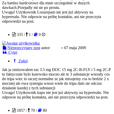
Za bardzo hardcorowe dla mnie szczegolnie w duzych
dawkach.Przejadly mi sie po prostu.
Uwaga! Użytkownik Lorazepam nie jest już aktywny na
hyperrealu. Nie odpowie na próbę kontaktu, ani nie przeczyta
odpowiedzi na post.
kapo
335 /
1 /
0
Nieprzeczytany post
autor:
kapo
»
07 maja 2009
Cytuj
Zgłoś
Jak ja zmixowalem raz 3.5 mg DOC 15 mg 2C-B-FLY i 5 mg 2C-P
to faktycznie bylo kurewsko mocno ale te 3 substancje wnosily cos
do tripa wiec to raczej normalne ze jak mixujemy cos to bedzie 2 x
mocniej ale owa synergia wnosi wiele do tripu dalo sie odczuc
dzialanie kazdej z tych substancji
Uwaga! Użytkownik kapo nie jest już aktywny na hyperrealu. Nie
odpowie na próbę kontaktu, ani nie przeczyta odpowiedzi na post.
Anon
1857 /
70 /
80