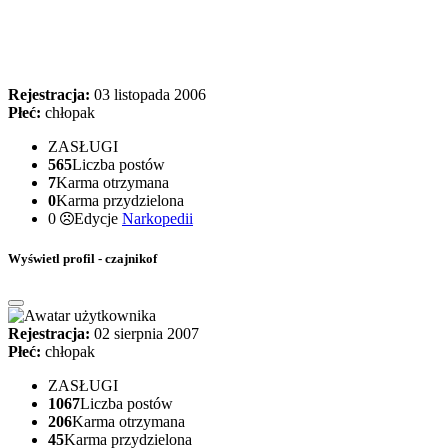
Rejestracja:
03 listopada 2006
Płeć:
chłopak
ZASŁUGI
565
Liczba postów
7
Karma otrzymana
0
Karma przydzielona
0
Edycje
Narkopedii
Wyświetl profil - czajnikof
Rejestracja:
02 sierpnia 2007
Płeć:
chłopak
ZASŁUGI
1067
Liczba postów
206
Karma otrzymana
45
Karma przydzielona