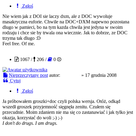
Zgłoś
Nie wiem jak z DOI sie laczy dxm, ale z DOC wywoluje
masakryczna euforie. Chwile na DOC+DXM napewno pozostana
dlugo w pamieci, bo na tym kazda chwila jest jedyna w swoim
rodzaju i chce sie by trwala ona wiecznie. Jak to dobrze, ze DOC
trzyma tak dlugo :D
Feel free. Of me.
czajnikof
1067 /
206 /
0
Nieprzeczytany post
autor:
czajnikof
»
17 grudnia 2008
Cytuj
Zgłoś
Ja próbowałem groszki+doc czyli polska wersja. Otóż, odkąd
wszedł groszek przyjemność sięgnęła zenitu. Czułem się
przecudnie. Moim zdaniem nie ma się co zastanawiać i jak tylko jest
okazja, korzystać do woli ;-) ;-)
I don't do drugs. I am drugs.
nildur