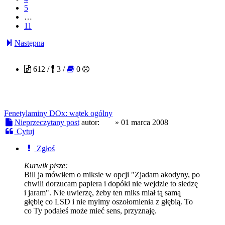
5
…
11
Następna
Bill
612 /
3 /
0
Fenetylaminy DOx: wątek ogólny
Nieprzeczytany post
autor:
Bill
»
01 marca 2008
Cytuj
Zgłoś
Kurwik pisze:
Bill ja mówiłem o miksie w opcji "Zjadam akodyny, po
chwili dorzucam papiera i dopóki nie wejdzie to siedzę
i jaram". Nie uwierzę, żeby ten miks miał tą samą
głębię co LSD i nie mylmy oszołomienia z głębią. To
co Ty podałeś może mieć sens, przyznaję.