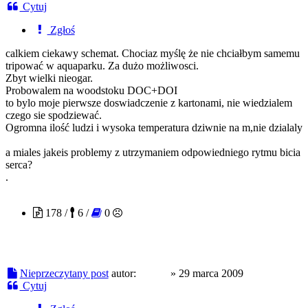
Cytuj
Zgłoś
calkiem ciekawy schemat. Chociaz myślę że nie chciałbym samemu
tripować w aquaparku. Za dużo możliwosci.
Zbyt wielki nieogar.
Probowalem na woodstoku DOC+DOI
to bylo moje pierwsze doswiadczenie z kartonami, nie wiedzialem
czego sie spodziewać.
Ogromna ilość ludzi i wysoka temperatura dziwnie na m,nie dzialaly
a miales jakeis problemy z utrzymaniem odpowiedniego rytmu bicia
serca?
.
nildur
178 /
6 /
0
Nieprzeczytany post
autor:
nildur
»
29 marca 2009
Cytuj