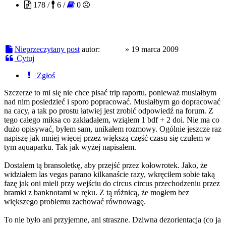
178 /
6 /
0
Nieprzeczytany post
autor:
nildur
»
19 marca 2009
Cytuj
Zgłoś
Szczerze to mi się nie chce pisać trip raportu, ponieważ musiałbym
nad nim posiedzieć i sporo popracować. Musiałbym go dopracować
na cacy, a tak po prostu łatwiej jest zrobić odpowiedź na forum. Z
tego całego miksa co zakładałem, wziąłem 1 bdf + 2 doi. Nie ma co
dużo opisywać, byłem sam, unikałem rozmowy. Ogólnie jeszcze raz
napiszę jak mniej więcej przez większą część czasu się czułem w
tym aquaparku. Tak jak wyżej napisałem.
Dostałem tą bransoletkę, aby przejść przez kołowrotek. Jako, że
widziałem las vegas parano kilkanaście razy, wkręciłem sobie taką
fazę jak oni mieli przy wejściu do circus circus przechodzeniu przez
bramki z banknotami w ręku. Z tą różnicą, że mogłem bez
większego problemu zachować równowagę.
To nie było ani przyjemne, ani straszne. Dziwna dezorientacja (co ja