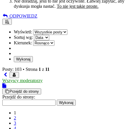
Nie doradzaj, jeśli to nie jest oczywiste. Łatwiej zapytać, aby
dyskusja mogła nastać.
To nie jest takie proste.
ODPOWIEDZ
Wyświetl:
Sortuj wg:
Kierunek:
Posty: 103 •
Strona
1
z
11
Wszyscy moderatorzy
Przejdź do strony
Przejdź do strony:
1
2
3
4