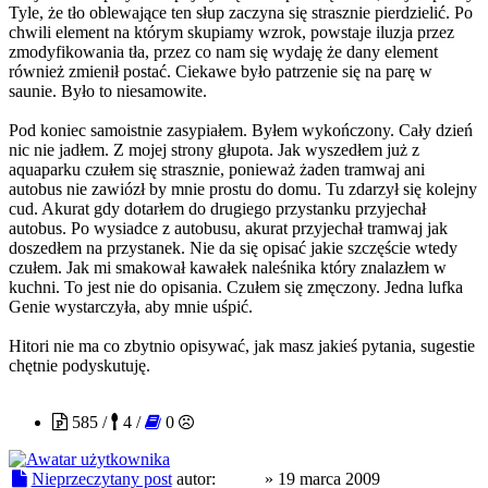
Tyle, że tło oblewające ten słup zaczyna się strasznie pierdzielić. Po
chwili element na którym skupiamy wzrok, powstaje iluzja przez
zmodyfikowania tła, przez co nam się wydaję że dany element
również zmienił postać. Ciekawe było patrzenie się na parę w
saunie. Było to niesamowite.
Pod koniec samoistnie zasypiałem. Byłem wykończony. Cały dzień
nic nie jadłem. Z mojej strony głupota. Jak wyszedłem już z
aquaparku czułem się strasznie, ponieważ żaden tramwaj ani
autobus nie zawiózł by mnie prostu do domu. Tu zdarzył się kolejny
cud. Akurat gdy dotarłem do drugiego przystanku przyjechał
autobus. Po wysiadce z autobusu, akurat przyjechał tramwaj jak
doszedłem na przystanek. Nie da się opisać jakie szczęście wtedy
czułem. Jak mi smakował kawałek naleśnika który znalazłem w
kuchni. To jest nie do opisania. Czułem się zmęczony. Jedna lufka
Genie wystarczyła, aby mnie uśpić.
Hitori nie ma co zbytnio opisywać, jak masz jakieś pytania, sugestie
chętnie podyskutuję.
hitori
585 /
4 /
0
Nieprzeczytany post
autor:
hitori
»
19 marca 2009