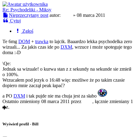
Re: Psychodeliki - Miksy
Nieprzeczytany post
autor:
Qlim
»
08 marca 2011
Cytuj
Zgłoś
Te 6mg
DOM
+
trawka
to lajcik. Baaardzo lekka psychodelka zero
wizuali... Za jakis czas ide po
DXM
, wrzuce i może spoteguje tego
doma :-D
\Qe:
Jednak sa wizuale! o kurwa stan z z sekundy na sekunde sie zmieił
o 100%.
Wrzucałem pod jezyk o 16:48 więc możliwe że po takim czasie
dopiero mnie zaczął peak łapać?
a PO
DXM
i tak pujde nie ma chuja jest za słabo
Ostatnio zmieniony 08 marca 2011 przez
Qlim
, łącznie zmieniany 1
raz.
Wyświetl profil - Bill