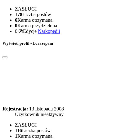
ZASŁUGI
178
Liczba postów
6
Karma otrzymana
0
Karma przydzielona
0
Edycje
Narkopedii
Wyświetl profil - Lorazepam
Rejestracja:
13 listopada 2008
Użytkownik nieaktywny
ZASŁUGI
116
Liczba postów
1
Karma otrzymana