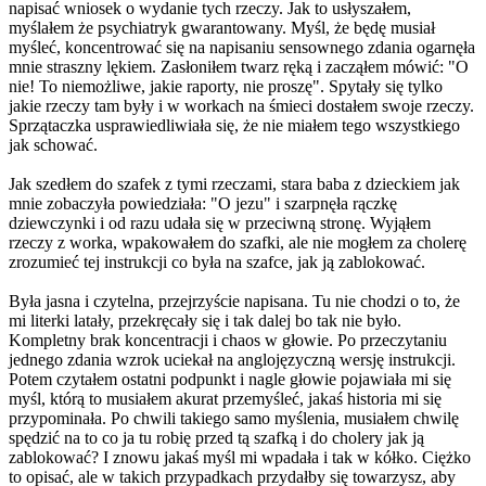
napisać wniosek o wydanie tych rzeczy. Jak to usłyszałem,
myślałem że psychiatryk gwarantowany. Myśl, że będę musiał
myśleć, koncentrować się na napisaniu sensownego zdania ogarnęła
mnie straszny lękiem. Zasłoniłem twarz ręką i zacząłem mówić: "O
nie! To niemożliwe, jakie raporty, nie proszę". Spytały się tylko
jakie rzeczy tam były i w workach na śmieci dostałem swoje rzeczy.
Sprzątaczka usprawiedliwiała się, że nie miałem tego wszystkiego
jak schować.
Jak szedłem do szafek z tymi rzeczami, stara baba z dzieckiem jak
mnie zobaczyła powiedziała: "O jezu" i szarpnęła rączkę
dziewczynki i od razu udała się w przeciwną stronę. Wyjąłem
rzeczy z worka, wpakowałem do szafki, ale nie mogłem za cholerę
zrozumieć tej instrukcji co była na szafce, jak ją zablokować.
Była jasna i czytelna, przejrzyście napisana. Tu nie chodzi o to, że
mi literki latały, przekręcały się i tak dalej bo tak nie było.
Kompletny brak koncentracji i chaos w głowie. Po przeczytaniu
jednego zdania wzrok uciekał na anglojęzyczną wersję instrukcji.
Potem czytałem ostatni podpunkt i nagle głowie pojawiała mi się
myśl, którą to musiałem akurat przemyśleć, jakaś historia mi się
przypominała. Po chwili takiego samo myślenia, musiałem chwilę
spędzić na to co ja tu robię przed tą szafką i do cholery jak ją
zablokować? I znowu jakaś myśl mi wpadała i tak w kółko. Ciężko
to opisać, ale w takich przypadkach przydałby się towarzysz, aby