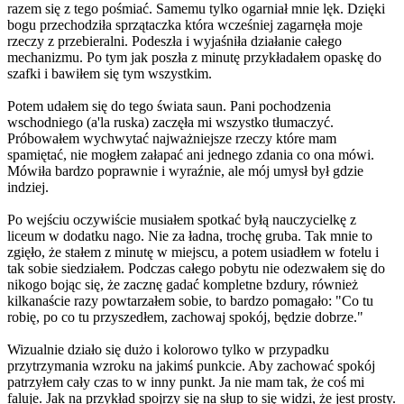
razem się z tego pośmiać. Samemu tylko ogarniał mnie lęk. Dzięki
bogu przechodziła sprzątaczka która wcześniej zagarnęła moje
rzeczy z przebieralni. Podeszła i wyjaśniła działanie całego
mechanizmu. Po tym jak poszła z minutę przykładałem opaskę do
szafki i bawiłem się tym wszystkim.
Potem udałem się do tego świata saun. Pani pochodzenia
wschodniego (a'la ruska) zaczęła mi wszystko tłumaczyć.
Próbowałem wychwytać najważniejsze rzeczy które mam
spamiętać, nie mogłem załapać ani jednego zdania co ona mówi.
Mówiła bardzo poprawnie i wyraźnie, ale mój umysł był gdzie
indziej.
Po wejściu oczywiście musiałem spotkać byłą nauczycielkę z
liceum w dodatku nago. Nie za ładna, trochę gruba. Tak mnie to
zgięło, że stałem z minutę w miejscu, a potem usiadłem w fotelu i
tak sobie siedziałem. Podczas całego pobytu nie odezwałem się do
nikogo bojąc się, że zacznę gadać kompletne bzdury, również
kilkanaście razy powtarzałem sobie, to bardzo pomagało: "Co tu
robię, po co tu przyszedłem, zachowaj spokój, będzie dobrze."
Wizualnie działo się dużo i kolorowo tylko w przypadku
przytrzymania wzroku na jakimś punkcie. Aby zachować spokój
patrzyłem cały czas to w inny punkt. Ja nie mam tak, że coś mi
faluje. Jak na przykład spojrzy się na słup to się widzi, że jest prosty.